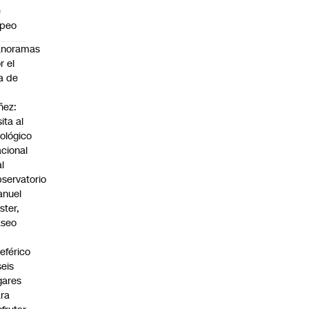
e
apeo
anoramas
r el
a de
ñez:
sita al
ológico
cional
al
servatorio
anuel
ster,
aseo
n
leférico
seis
gares
ra