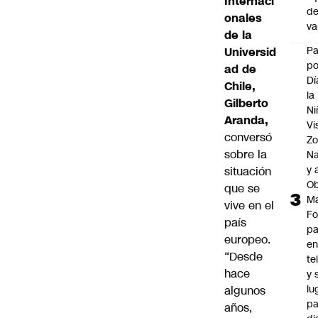
Internaci
d
onales
v
de la
P
Universid
po
ad de
Dí
Chile,
la
Gilberto
Ni
Aranda,
Vi
conversó
Zo
sobre la
Na
y 
situación
Ob
que se
M
vive en el
Fo
país
p
europeo.
e
“Desde
te
hace
y 
lu
algunos
pa
años,