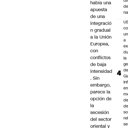
di
había una
de
apuesta
na
de una
U
integració
co
n gradual
un
a la Unión
a
Europea,
e
con
du
conflictos
la
de baja
ge
d
intensidad
Gi
. Sin
In
embargo,
e
parece la
m
opción de
d
la
de
secesión
so
re
del sector
se
oriental y