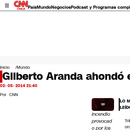
País
Mundo
Negocios
Podcast y Programas comp
País
Mundo
Inicio
Mundo
Negocios
Gilberto Aranda ahondó e
Deportes
Programas completos
02- 05- 2014 21:40
Cultura
Por
CNN
Servicios
LO 
Bits
LEÍD
CNN Data
Incendio
CNN tiempo
provocad
Tr
Futuro 360
or
o por los
Opinión