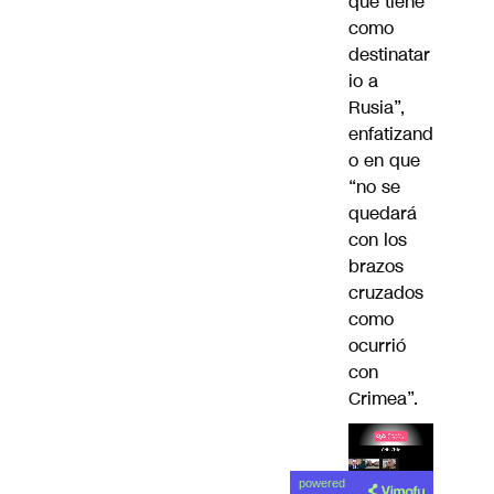
que tiene
como
destinatar
io a
Rusia”,
enfatizand
o en que
“no se
quedará
con los
brazos
cruzados
como
ocurrió
con
Crimea”.
Lea el
powered