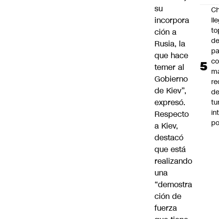
su
Ch
incorpora
ll
to
ción a
de
Rusia, la
pa
que hace
c
temer al
m
Gobierno
re
de Kiev”,
de
expresó.
tu
in
Respecto
p
a Kiev,
destacó
que está
realizando
una
“demostra
ción de
fuerza