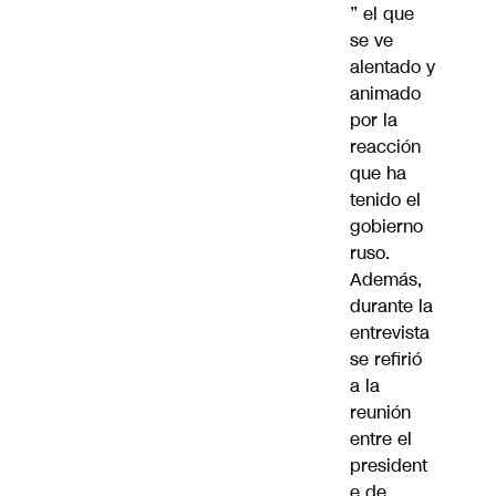
” el que
se ve
alentado y
animado
por la
reacción
que ha
tenido el
gobierno
ruso.
Además,
durante la
entrevista
se refirió
a la
reunión
entre el
president
e de