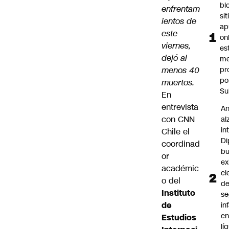
bl
enfrentam
si
ientos de
ap
este
on
viernes,
es
dejó al
me
menos 40
pr
po
muertos.
Su
En
entrevista
An
con CNN
al
in
Chile el
Di
coordinad
b
or
ex
académic
ci
o del
d
Instituto
se
de
in
e
Estudios
lí