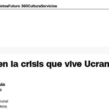
letos
Futuro 360
Cultura
Servicios
n la crisis que vive Ucran
MÁS
O
ibunal
dena