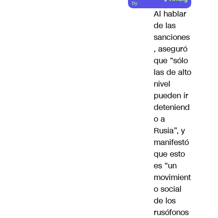
artículo
by
Al hablar
de las
sanciones
, aseguró
que “sólo
las de alto
nivel
pueden ir
deteniend
o a
Rusia”, y
manifestó
que esto
es “un
movimient
o social
de los
rusófonos