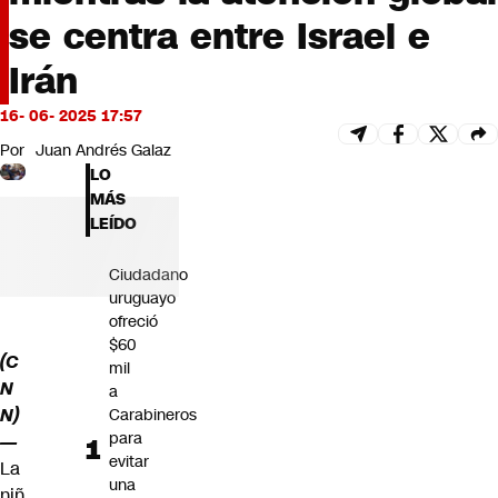
Futuro 360
se centra entre Israel e
Opinión
Irán
16- 06- 2025 17:57
Por
Juan Andrés Galaz
LO
MÁS
LEÍDO
Ciudadano
uruguayo
ofreció
$60
(C
mil
N
a
N)
Carabineros
para
—
evitar
La
una
niñ