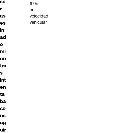
se
67%
r
en
as
velocidad
vehicular
es
in
ad
o
mi
en
tra
s
int
en
ta
ba
co
ns
eg
uir