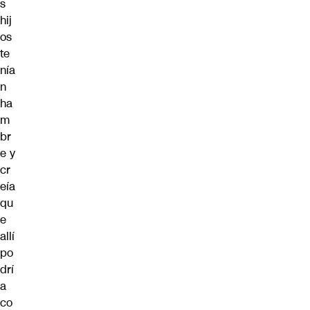
s
hij
os
te
nía
n
ha
m
br
e y
cr
eía
qu
e
allí
po
drí
a
co