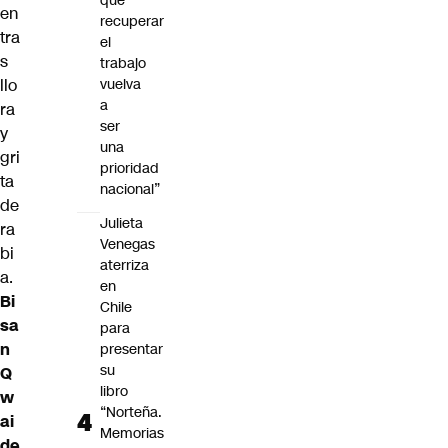
que
en
recuperar
tra
el
s
trabajo
vuelva
llo
a
ra
ser
y
una
gri
prioridad
ta
nacional”
de
Julieta
ra
Venegas
bi
aterriza
a.
en
Bi
Chile
sa
para
n
presentar
su
Q
libro
w
“Norteña.
ai
Memorias
de