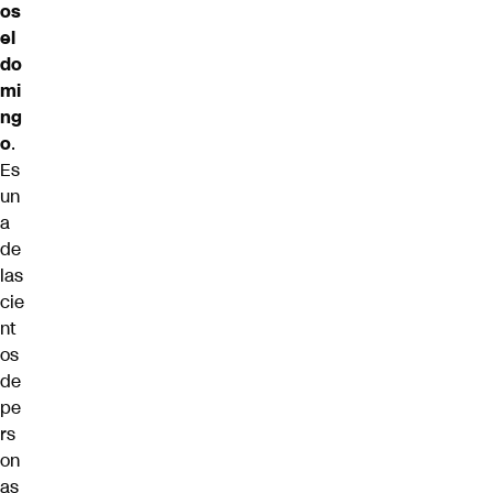
os
el
do
mi
ng
o
.
Es
un
a
de
las
cie
nt
os
de
pe
rs
on
as