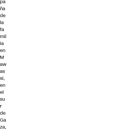
pa
ña
de
la
fa
mil
ia
en
M
aw
as
si,
en
el
su
r
de
Ga
za,