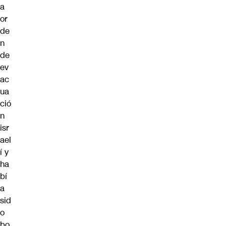
a
or
de
n
de
ev
ac
ua
ció
n
isr
ael
í y
ha
bí
a
sid
o
bo