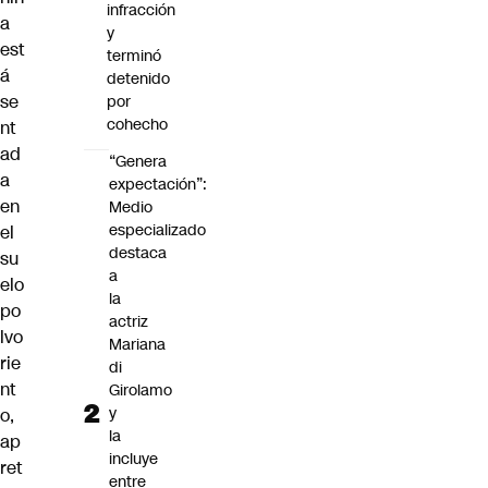
infracción
a
y
est
terminó
á
detenido
se
por
cohecho
nt
ad
“Genera
a
expectación”:
en
Medio
especializado
el
destaca
su
a
elo
la
po
actriz
lvo
Mariana
rie
di
nt
Girolamo
y
o,
la
ap
incluye
ret
entre