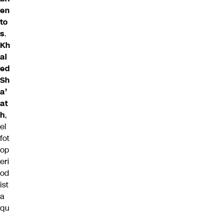
en
to
s
.
Kh
al
ed
Sh
a’
at
h
,
el
fot
op
eri
od
ist
a
qu