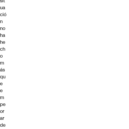
sit
ua
ció
n
no
ha
he
ch
o
m
ás
qu
e
e
m
pe
or
ar
de