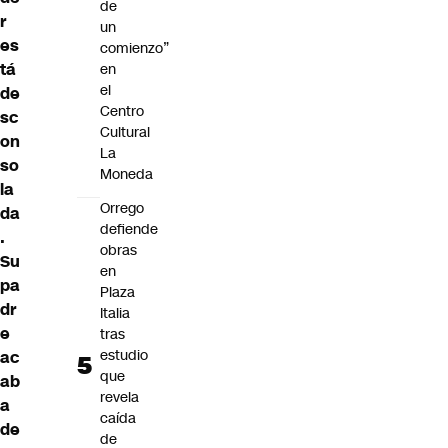
de
r
un
es
comienzo”
tá
en
el
de
Centro
sc
Cultural
on
La
so
Moneda
la
Orrego
da
defiende
.
obras
Su
en
pa
Plaza
dr
Italia
e
tras
estudio
ac
que
ab
revela
a
caída
de
de