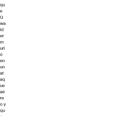
qu
e
Q
wa
id
er
m
uri
ó
en
un
at
aq
ue
aé
re
o y
qu