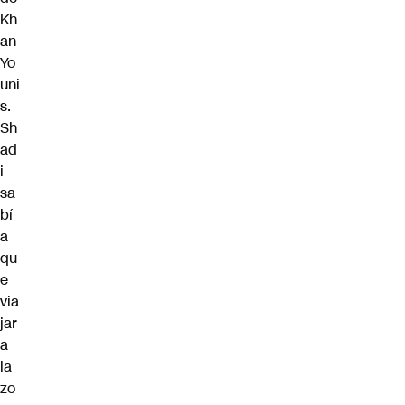
Kh
an
Yo
uni
s.
Sh
ad
i
sa
bí
a
qu
e
via
jar
a
la
zo