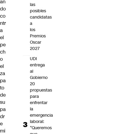
an
las
do
posibles
co
candidatas
ntr
a
los
a
Premios
el
Oscar
pe
2027
ch
UDI
o
entrega
el
al
za
Gobierno
pa
20
to
propuestas
de
para
su
enfrentar
la
pa
emergencia
dr
laboral:
e
“Queremos
mi