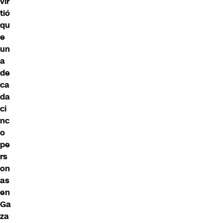
vir
tió
qu
e
un
a
de
ca
da
ci
nc
o
pe
rs
on
as
en
Ga
za