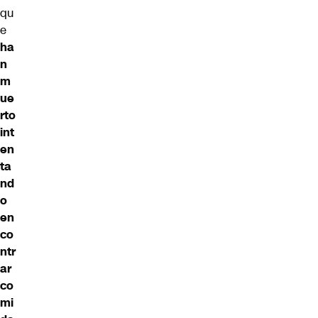
qu
e
ha
n
m
ue
rto
int
en
ta
nd
o
en
co
ntr
ar
co
mi