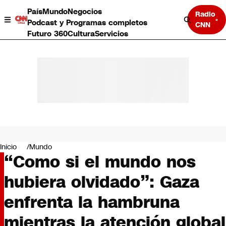
País
Mundo
Negocios
Radio
Podcast y Programas completos
CNN
Futuro 360
Cultura
Servicios
País
Mundo
Negocios
Inicio
Mundo
“Como si el mundo nos
Deportes
Programas completos
hubiera olvidado”: Gaza
Cultura
Servicios
enfrenta la hambruna
Bits
CNN Data
mientras la atención global
CNN tiempo