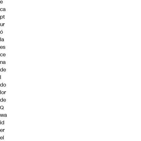
e
ca
pt
ur
ó
la
es
ce
na
de
l
do
lor
de
Q
wa
id
er
el