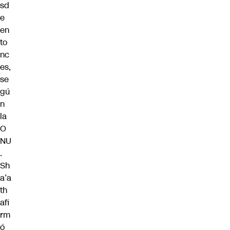
sd
e
en
to
nc
es,
se
gú
n
la
O
NU
.
Sh
a’a
th
afi
rm
ó