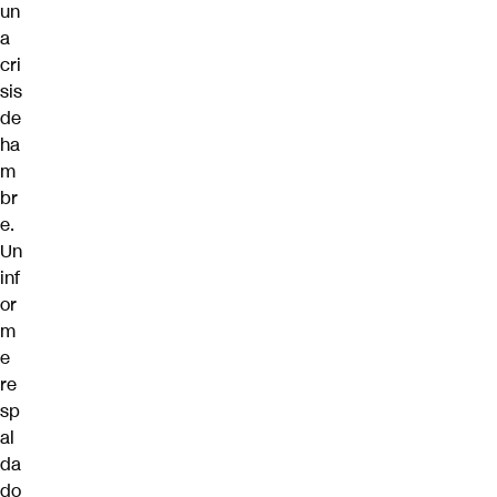
un
a
cri
sis
de
ha
m
br
e.
Un
inf
or
m
e
re
sp
al
da
do