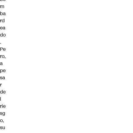
m
ba
rd
ea
do
.
Pe
ro,
a
pe
sa
r
de
l
rie
sg
o,
su