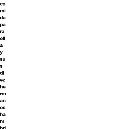
co
mi
da
pa
ra
ell
a
y
su
s
di
ez
he
rm
an
os
ha
m
bri