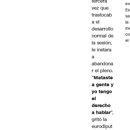
tercera
ir
vez que
Es
trastocab
sa
a el
la
in
desarrollo
co
normal de
el
la sesión,
le instara
a
abandona
r el pleno.
“
Mataste
a gente y
yo tengo
el
derecho
a hablar
“,
gritó la
eurodiput