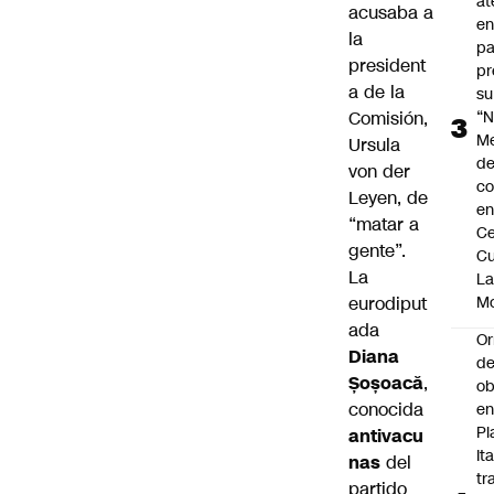
at
acusaba a
en
la
pa
president
pr
a de la
su
Comisión,
“N
M
Ursula
de
von der
co
Leyen
, de
en
“matar a
Ce
gente”.
Cu
La
L
eurodiput
M
ada
Or
Diana
de
Șoșoacă
,
ob
conocida
e
Pl
antivacu
Ita
nas
del
tr
partido