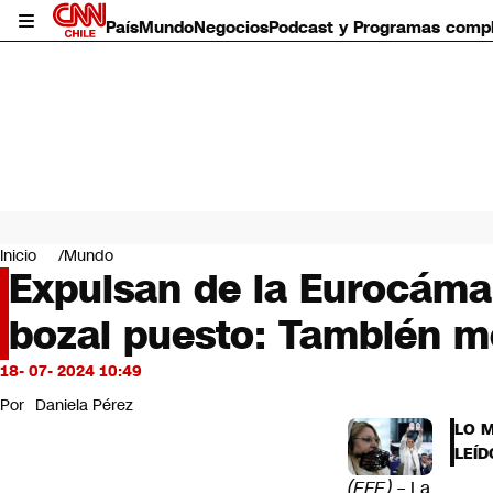
País
Mundo
Negocios
Podcast y Programas comp
País
Mundo
Inicio
Mundo
Negocios
Expulsan de la Eurocámar
Deportes
bozal puesto: También m
Programas completos
Cultura
Servicios
18- 07- 2024 10:49
Bits
Por
Daniela Pérez
CNN Data
LO 
CNN tiempo
LEÍD
Futuro 360
(EFE) –
La
Opinión