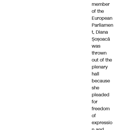
member
of the
European
Parliamen
t, Diana
Șoșoacă
was
thrown
out of the
plenary
hall
because
she
pleaded
for
freedom
of
expressio
n and