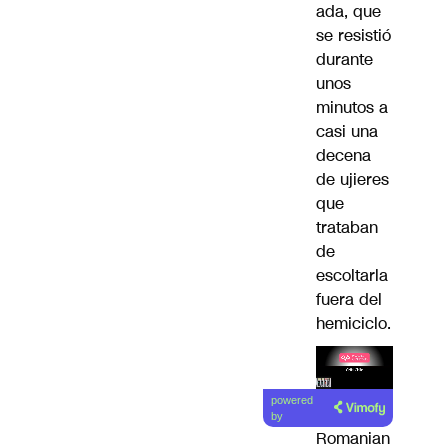
ada, que
se resistió
durante
unos
minutos a
casi una
decena
de ujieres
que
trataban
de
escoltarla
fuera del
hemiciclo.
Lea el
powered
artículo
by
Romanian