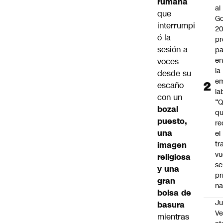
rumana
al
que
Go
interrumpi
2
ó la
pr
sesión a
pa
en
voces
la
desde su
em
escaño
la
con un
“
bozal
q
puesto,
re
una
el
tr
imagen
vu
religiosa
se
y una
pr
gran
na
bolsa de
Ju
basura
V
mientras