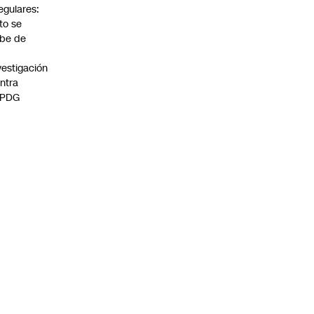
regulares:
to se
be de
vestigación
ntra
 PDG