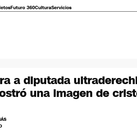
letos
Futuro 360
Cultura
Servicios
a a diputada ultraderechi
ostró una imagen de cris
MÁS
O