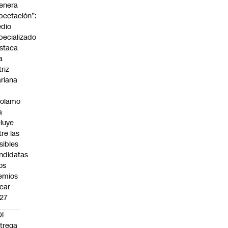
enera
pectación”:
dio
pecializado
staca
a
triz
riana
rolamo
a
cluye
tre las
sibles
ndidatas
los
emios
car
27
I
trega