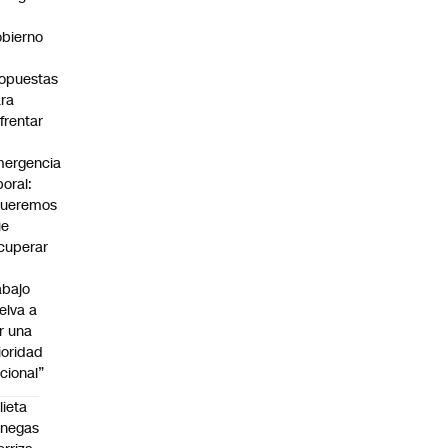
bierno
0
opuestas
ra
frentar
ergencia
boral:
Queremos
ue
cuperar
abajo
elva a
r una
ioridad
cional”
lieta
enegas