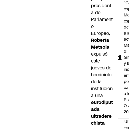
“G
president
ex
a del
Me
Parlament
es
o
de
Europeo,
a l
ac
Roberta
Ma
Metsola
,
di
expulsó
Gi
este
y l
jueves del
in
hemiciclo
en
de la
po
ca
institución
a 
a una
Pr
eurodiput
Os
ada
20
ultradere
UD
chista
en