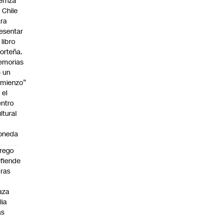
erriza
 Chile
ra
esentar
 libro
orteña.
emorias
 un
mienzo”
 el
ntro
ltural
a
oneda
rego
fiende
ras
n
aza
lia
as