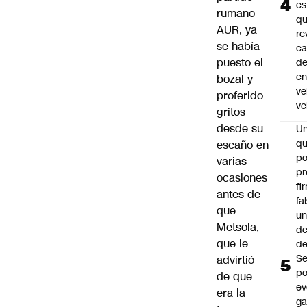
es
rumano
q
AUR, ya
re
se había
ca
puesto el
d
e
bozal y
ve
proferido
ve
gritos
desde su
U
qu
escaño en
po
varias
pr
ocasiones
fi
antes de
fa
que
u
Metsola,
de
que le
de
Se
advirtió
po
de que
ev
era la
ga