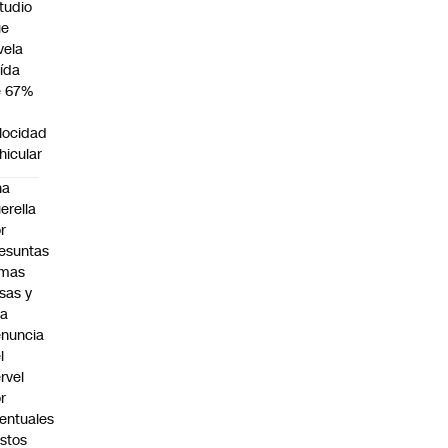
tudio
ue
vela
ída
e 67%
n
locidad
hicular
na
erella
r
esuntas
rmas
lsas y
na
nuncia
l
rvel
r
entuales
stos