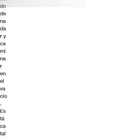
ón
de
na
da
r y
ca
mi
na
r
en
el
va
cío
.
Es
tá
ca
tal