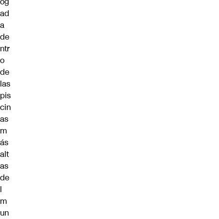
og
ad
a
de
ntr
o
de
las
pis
cin
as
m
ás
alt
as
de
l
m
un