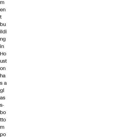
m
en
t
bu
ildi
ng
in
Ho
ust
on
ha
s a
gl
as
s-
bo
tto
m
po