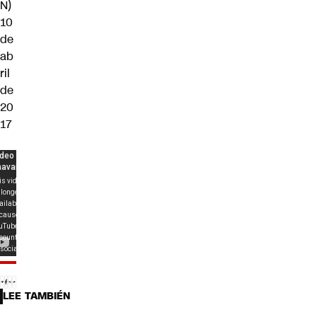
N)
10
de
ab
ril
de
20
17
LEE TAMBIÉN