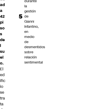
durante
ad
la
a
gestión
42
de
Gianni
pi
Infantino,
so
en
s
medio
de
de
l
desmentidos
su
sobre
el
relación
sentimental
o.
El
ed
ific
io
se
tra
ta