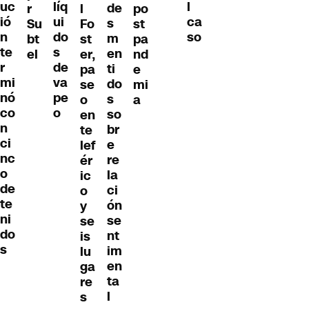
líq
uc
l
de
r
l
po
ui
ió
ca
s
Su
Fo
st
do
n
so
m
bt
st
pa
s
te
en
el
er,
nd
de
r
ti
pa
e
va
mi
do
se
mi
pe
nó
s
o
a
o
co
so
en
n
br
te
ci
e
lef
nc
re
ér
o
la
ic
de
ci
o
te
ón
y
ni
se
se
do
nt
is
s
im
lu
en
ga
ta
re
l
s