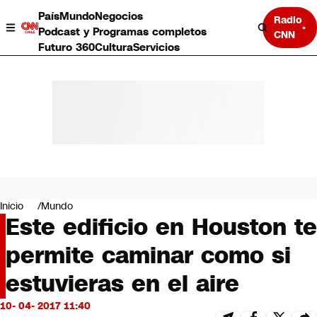
País
Mundo
Negocios
Radio
Podcast y Programas completos
CNN
Futuro 360
Cultura
Servicios
País
Mundo
Negocios
Inicio
Mundo
Este edificio en Houston te
Deportes
Programas completos
permite caminar como si
Cultura
Servicios
estuvieras en el aire
Bits
CNN Data
10- 04- 2017 11:40
CNN tiempo