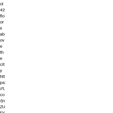
ol
42
flo
or
s
ab
ov
e
th
e
cit
y
htt
ps:
//t.
co
/jn
ZU
FY