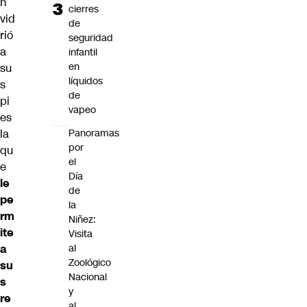
n
cierres
vid
de
rió
seguridad
a
infantil
en
su
líquidos
s
de
pi
vapeo
es
la
Panoramas
por
qu
el
e
Día
le
de
pe
la
rm
Niñez:
ite
Visita
a
al
Zoológico
su
Nacional
s
y
re
al