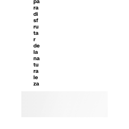
pa
ra
di
sf
ru
ta
r
de
la
na
tu
ra
le
za