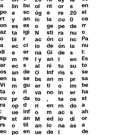
bu
a
en
nt
lin
ol
or
s
sc
po
el
e
e
óg
re
20
an
rt
ce
la
y
ic
cu
0
ex
on
rr
ge
es
o
pe
de
igi
az
o
sti
ta
N
ra
nu
r
o
Pa
ón
bl
ac
ci
nc
ci
a
nu
de
ec
io
ón
ia
er
di
l:
Gi
e
na
de
s
re
sp
Es
an
m
l y
l
en
s
ar
to
ni
ec
al
tu
su
de
os
se
Inf
an
O
ris
s
se
en
sa
an
is
bs
m
pr
gu
Vi
be
ti
m
er
o
im
ri
ta
ha
no
o
va
in
er
da
cu
st
,
pr
to
te
os
d
ra
a
en
op
ri
rn
do
inf
:
ah
m
ue
o
ac
s
an
Pe
or
ed
st
M
io
dí
til
rs
a
io
o
an
na
as
en
ec
de
de
po
ue
l