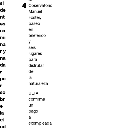
si
Observatorio
de
Manuel
nt
Foster,
es
paseo
en
ca
teleférico
mi
y
na
seis
r y
lugares
na
para
da
disfrutar
r
de
la
po
naturaleza
r
so
UEFA
br
confirma
un
e
pago
la
a
ci
exempleada
ud