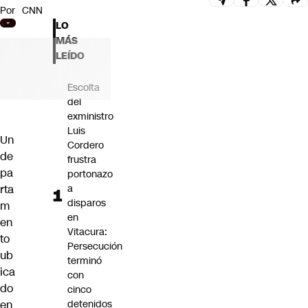
Por
CNN
Futuro 360
LO
Opinión
MÁS
LEÍDO
Escolta
del
exministro
Luis
Un
Cordero
de
frustra
pa
portonazo
rta
a
disparos
m
en
en
Vitacura:
to
Persecución
ub
terminó
ica
con
do
cinco
en
detenidos