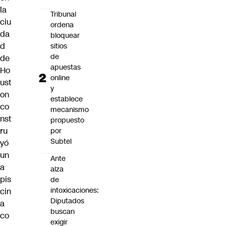
la
Tribunal
ciu
ordena
da
bloquear
d
sitios
de
de
apuestas
Ho
online
ust
y
on
establece
co
mecanismo
nst
propuesto
ru
por
Subtel
yó
un
Ante
a
alza
pis
de
intoxicaciones:
cin
Diputados
a
buscan
co
exigir