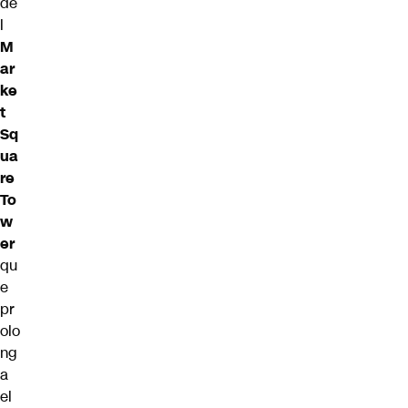
de
l
M
ar
ke
t
Sq
ua
re
To
w
er
qu
e
pr
olo
ng
a
el