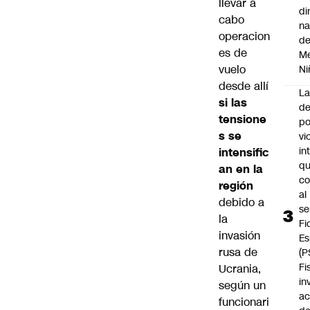
llevar a
di
cabo
na
operacion
d
es de
Me
vuelo
Ni
desde allí
L
si las
de
tensione
po
s se
vi
in
intensific
q
an en la
c
región
al
debido a
se
la
Fi
invasión
Es
rusa de
(P
Fi
Ucrania,
in
según un
ac
funcionari