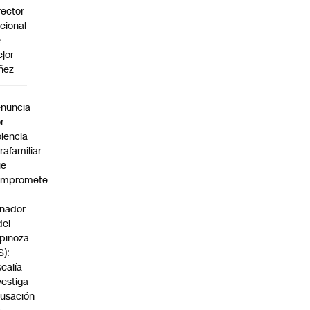
rector
cional
e
jor
ñez
a
nuncia
r
olencia
trafamiliar
ue
ompromete
nador
del
pinoza
S):
scalía
vestiga
usación