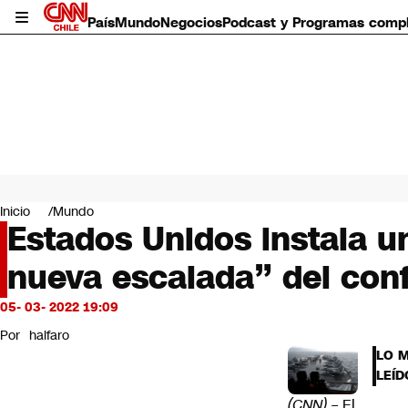
País
Mundo
Negocios
Podcast y Programas comp
País
Mundo
Inicio
Mundo
Negocios
Estados Unidos instala u
Deportes
nueva escalada” del conf
Programas completos
Cultura
Servicios
05- 03- 2022 19:09
Bits
Por
halfaro
CNN Data
LO 
CNN tiempo
LEÍD
Futuro 360
(CNN) –
El
Opinión