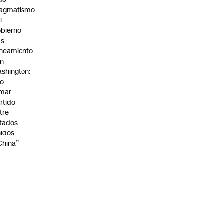
ragmatismo
l
bierno
as
ineamiento
on
shington:
No
omar
rtido
tre
tados
idos
China”