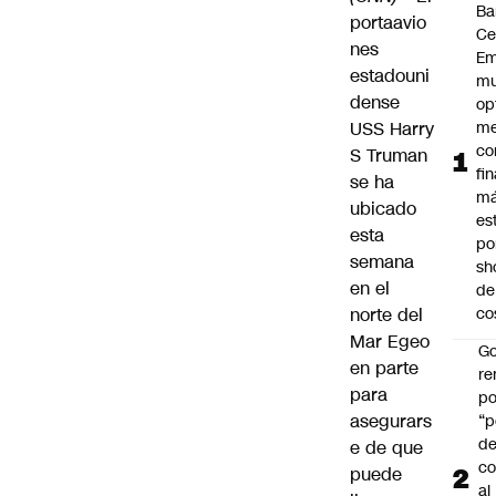
Ba
portaavio
Ce
nes
Em
estadouni
mu
dense
op
USS Harry
me
co
S Truman
fi
se ha
m
ubicado
es
esta
po
semana
sh
en el
de
norte del
co
Mar Egeo
Go
en parte
r
para
po
asegurars
“p
d
e de que
co
puede
al