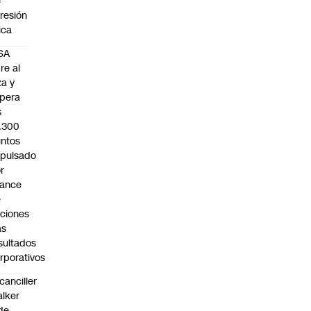
e
resión
sica
SA
re al
za y
pera
s
.300
ntos
pulsado
r
vance
e
ciones
as
sultados
rporativos
canciller
lker
de