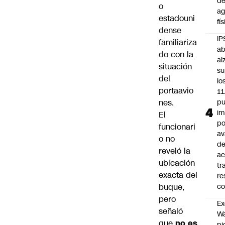
d
o
ag
estadouni
fí
dense
IP
familiariza
ab
do con la
al
situación
su
del
lo
portaavio
11
nes.
pu
im
El
po
funcionari
a
o no
d
reveló la
ac
ubicación
tr
exacta del
re
buque,
co
pero
Ex
señaló
Wa
que
no es
pi