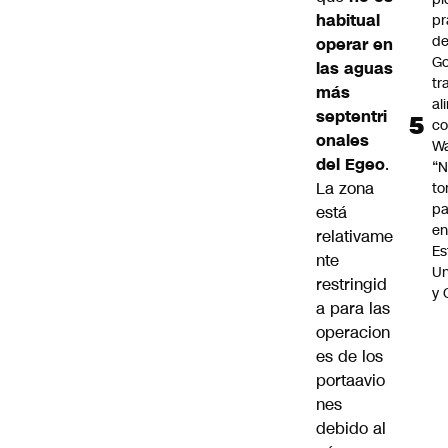
habitual
p
de
operar en
Go
las aguas
tr
más
al
septentri
c
onales
Wa
del Egeo
.
“
La zona
t
pa
está
en
relativame
Es
nte
Un
restringid
y 
a para las
operacion
es de los
portaavio
nes
debido al