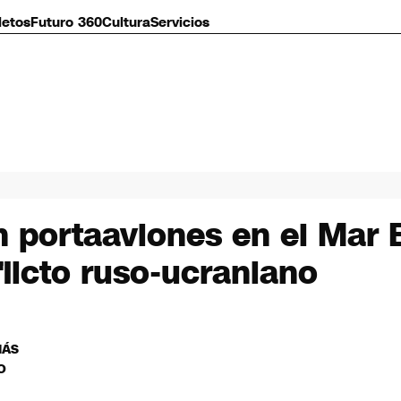
letos
Futuro 360
Cultura
Servicios
n portaaviones en el Mar
licto ruso-ucraniano
MÁS
O