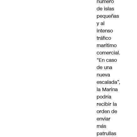
número
de islas
pequeñas
y al
intenso
tráfico
marítimo
comercial.
“En caso
de una
nueva
escalada”,
la Marina
podría
recibir la
orden de
enviar
más
patrullas