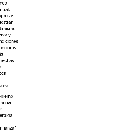
nco
ntral:
presas
estran
timismo
nor y
ndiciones
nancieras
ás
trechas
r
ock
stos
bierno
emueve
r
érdida
e
nfianza”