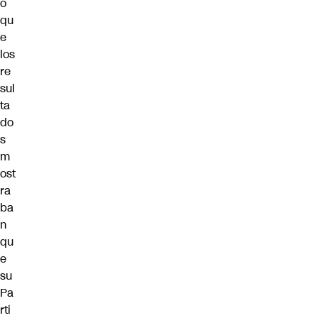
ó
qu
e
los
re
sul
ta
do
s
m
ost
ra
ba
n
qu
e
su
Pa
rti