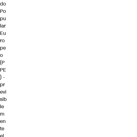
do
Po
pu
lar
Eu
ro
pe
o
(P
PE
) -
pr
evi
sib
le
m
en
te
el