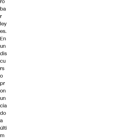
ro
ba
r
ley
es.
En
un
dis
cu
rs
o
pr
on
un
cia
do
a
últi
m