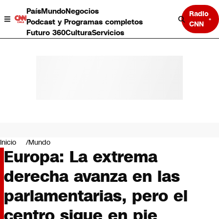
País
Mundo
Negocios
Radio
Podcast y Programas completos
CNN
Futuro 360
Cultura
Servicios
País
Mundo
Negocios
Inicio
Mundo
Europa: La extrema
Deportes
Programas completos
derecha avanza en las
Cultura
Servicios
parlamentarias, pero el
Bits
CNN Data
centro sigue en pie
CNN tiempo