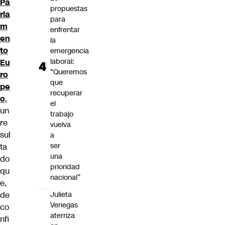
Pa
propuestas
rla
para
m
enfrentar
en
la
to
emergencia
laboral:
Eu
“Queremos
ro
que
pe
recuperar
o
,
el
un
trabajo
re
vuelva
sul
a
ser
ta
una
do
prioridad
qu
nacional”
e,
de
Julieta
Venegas
co
aterriza
nfi