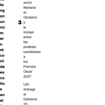
actriz
te
Mariana
ng
di
an
Girolamo
un
y
nú
la
incluye
m
entre
er
las
o
posibles
ré
candidatas
co
a
rd
los
de
Premios
Oscar
es
2027
ca
ño
UDI
s
entrega
al
en
Gobierno
el
20