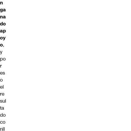
n
ga
na
do
ap
oy
o
,
y
po
r
es
o
el
re
sul
ta
do
co
nll