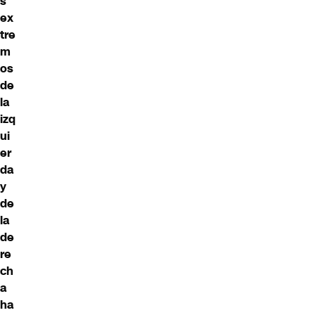
s
ex
tre
m
os
de
la
izq
ui
er
da
y
de
la
de
re
ch
a
ha