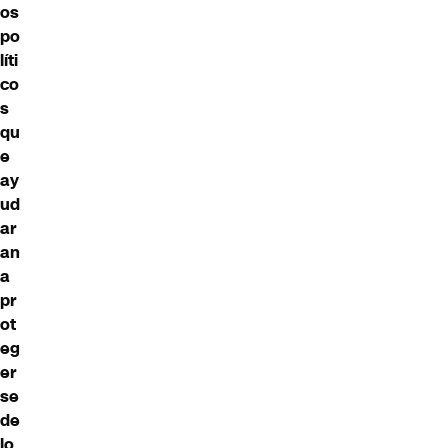
os
po
líti
co
s
qu
e
ay
ud
ar
an
a
pr
ot
eg
er
se
de
lo