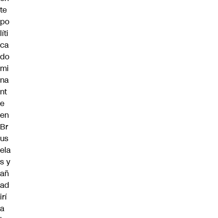
te
po
líti
ca
do
mi
na
nt
e
en
Br
us
ela
s y
añ
ad
irí
a