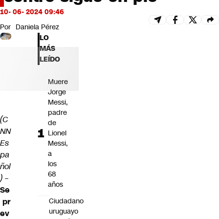
Futuro 360
10- 06- 2024 09:46
Opinión
Por
Daniela Pérez
LO
MÁS
LEÍDO
Muere
Jorge
Messi,
padre
(C
de
NN
Lionel
Es
Messi,
a
pa
los
ñol
68
)
–
años
Se
pr
Ciudadano
uruguayo
ev