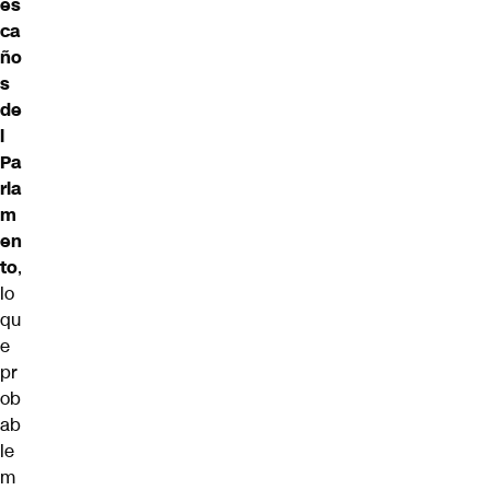
es
ca
ño
s
de
l
Pa
rla
m
en
to
,
lo
qu
e
pr
ob
ab
le
m