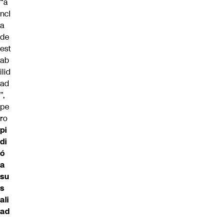
“a
ncl
a
de
est
ab
ilid
ad
”,
pe
ro
pi
di
ó
a
su
s
ali
ad