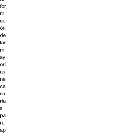
for
m
aci
ón
de
las
m
ay
orí
as
ne
ce
sa
ria
s
pa
ra
ap