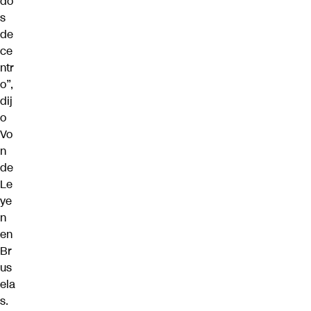
do
s
de
ce
ntr
o”,
dij
o
Vo
n
de
Le
ye
n
en
Br
us
ela
s.