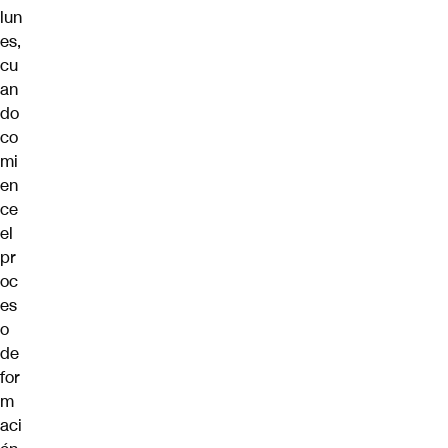
lun
es,
cu
an
do
co
mi
en
ce
el
pr
oc
es
o
de
for
m
aci