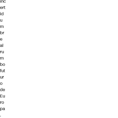
inc
ert
id
u
m
br
e
al
ru
m
bo
fut
ur
o
de
Eu
ro
pa
.