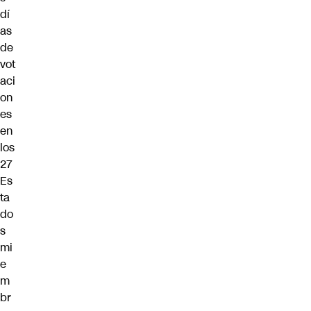
dí
as
de
vot
aci
on
es
en
los
27
Es
ta
do
s
mi
e
m
br