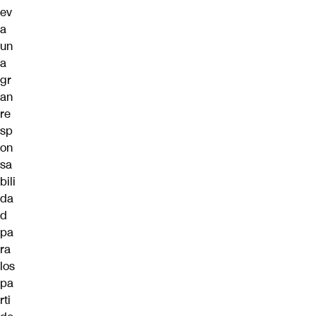
ev
a
un
a
gr
an
re
sp
on
sa
bili
da
d
pa
ra
los
pa
rti