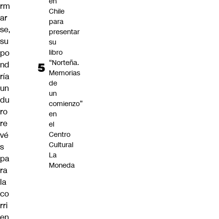
en
rm
Chile
ar
para
se,
presentar
su
su
po
libro
“Norteña.
nd
Memorias
ría
de
un
un
du
comienzo”
ro
en
re
el
vé
Centro
Cultural
s
La
pa
Moneda
ra
la
co
rri
en