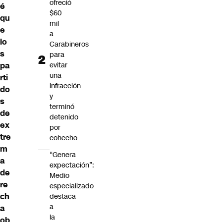
ofreció
é
$60
qu
mil
e
a
lo
Carabineros
s
para
pa
evitar
una
rti
infracción
do
y
s
terminó
de
detenido
ex
por
tre
cohecho
m
“Genera
a
expectación”:
de
Medio
re
especializado
ch
destaca
a
a
la
ob