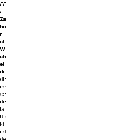
EF
E
Za
he
r
al
W
ah
ei
di
,
dir
ec
tor
de
la
Un
id
ad
de