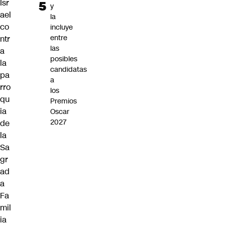
Isr
y
ael
la
co
incluye
entre
ntr
las
a
posibles
la
candidatas
pa
a
rro
los
qu
Premios
ia
Oscar
2027
de
la
Sa
gr
ad
a
Fa
mil
ia