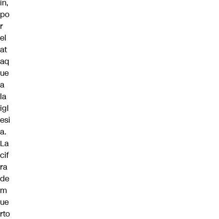
in,
po
r
el
at
aq
ue
a
la
igl
esi
a.
La
cif
ra
de
m
ue
rto