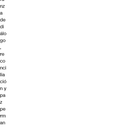
nz
a
de
di
álo
go
,
re
co
nci
lia
ció
n y
pa
z
pe
rm
an