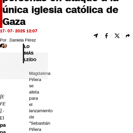
Futuro 360
única iglesia católica de
Opinión
Gaza
17- 07- 2025 12:07
Por
Daniela Pérez
LO
MÁS
LEÍDO
Magdalena
Piñera
se
alista
(E
para
FE
el
).-
lanzamiento
de
El
“Sebastián
pa
Piñera
pa