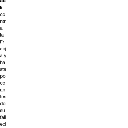
ae
lí
co
ntr
a
la
Fr
anj
a y
ha
sta
po
co
an
tes
de
su
fall
eci