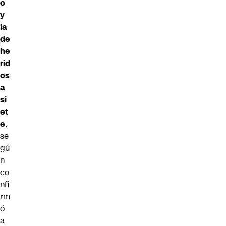
o
y
la
de
he
rid
os
a
si
et
e
,
se
gú
n
co
nfi
rm
ó
a