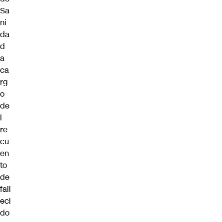
Sa
ni
da
d
a
ca
rg
o
de
l
re
cu
en
to
de
fall
eci
do