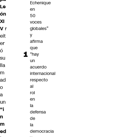
Echenique
Le
en
ón
50
XI
voces
V
r
globales”
y
eit
afirma
er
que
ó
“hay
su
un
lla
acuerdo
m
internacional
ad
respecto
al
o
rol
a
en
un
la
“i
defensa
n
de
m
la
ed
democracia