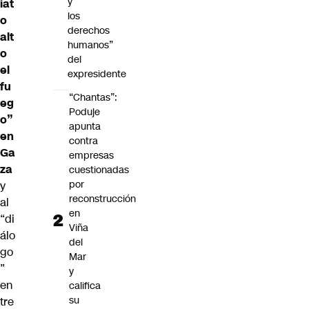
y
iat
los
o
derechos
alt
humanos”
o
del
el
expresidente
fu
“Chantas”:
eg
Poduje
o”
apunta
en
contra
Ga
empresas
za
cuestionadas
por
y
reconstrucción
al
en
“di
Viña
álo
del
go
Mar
”
y
en
califica
su
tre