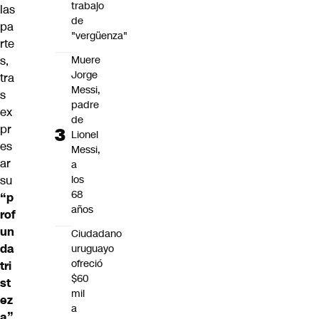
trabajo
las
de
pa
"vergüenza"
rte
Muere
s,
Jorge
tra
Messi,
s
padre
ex
de
pr
Lionel
es
Messi,
ar
a
los
su
68
“p
años
rof
un
Ciudadano
da
uruguayo
ofreció
tri
$60
st
mil
ez
a
a”