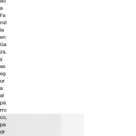
ad
a
Fa
mil
ia
en
Ga
za,
y
as
eg
ur
a
al
pá
rro
co,
pa
dr