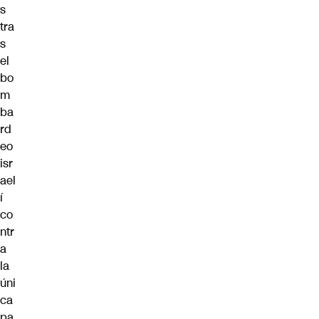
s
tra
s
el
bo
m
ba
rd
eo
isr
ael
í
co
ntr
a
la
úni
ca
pa