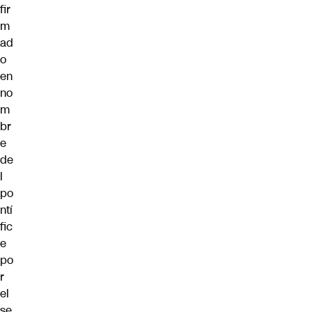
fir
m
ad
o
en
no
m
br
e
de
l
po
ntí
fic
e
po
r
el
se