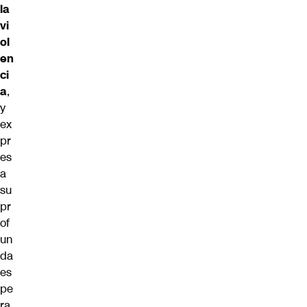
la
vi
ol
en
ci
a
,
y
ex
pr
es
a
su
pr
of
un
da
es
pe
ra