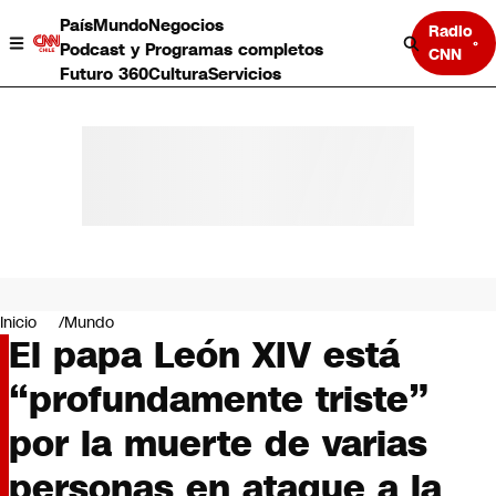
País
Mundo
Negocios
Radio
Podcast y Programas completos
CNN
Futuro 360
Cultura
Servicios
País
Mundo
Negocios
Inicio
Mundo
El papa León XIV está
Deportes
Programas completos
“profundamente triste”
Cultura
Servicios
por la muerte de varias
Bits
CNN Data
personas en ataque a la
CNN tiempo