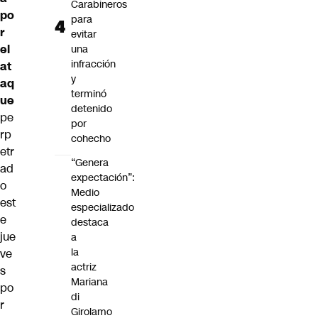
Carabineros
po
para
r
evitar
el
una
infracción
at
y
aq
terminó
ue
detenido
pe
por
rp
cohecho
etr
“Genera
ad
expectación”:
o
Medio
est
especializado
e
destaca
jue
a
la
ve
actriz
s
Mariana
po
di
r
Girolamo