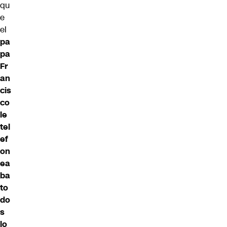
qu
e
el
pa
pa
Fr
an
cis
co
le
tel
ef
on
ea
ba
to
do
s
lo