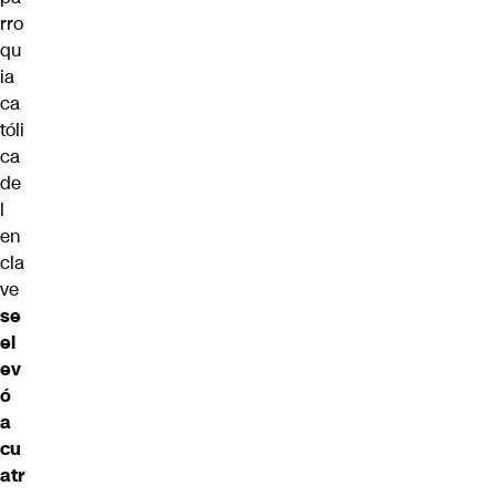
rro
qu
ia
ca
tóli
ca
de
l
en
cla
ve
se
el
ev
ó
a
cu
atr