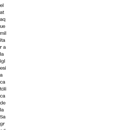
el
at
aq
ue
mil
ita
r a
la
igl
esi
a
ca
tóli
ca
de
la
Sa
gr