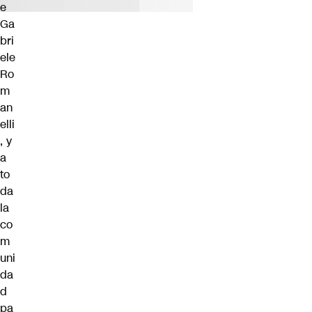
e
Ga
bri
ele
Ro
m
an
elli
, y
a
to
da
la
co
m
uni
da
d
pa