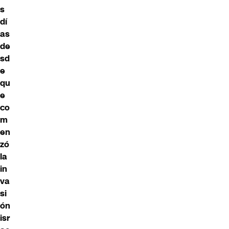
s
dí
as
de
sd
e
qu
e
co
m
en
zó
la
in
va
si
ón
isr