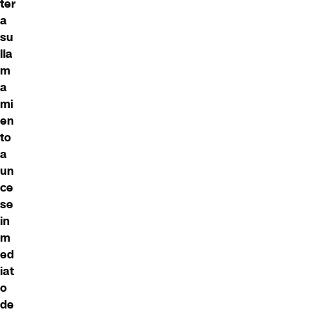
ter
a
su
lla
m
a
mi
en
to
a
un
ce
se
in
m
ed
iat
o
de