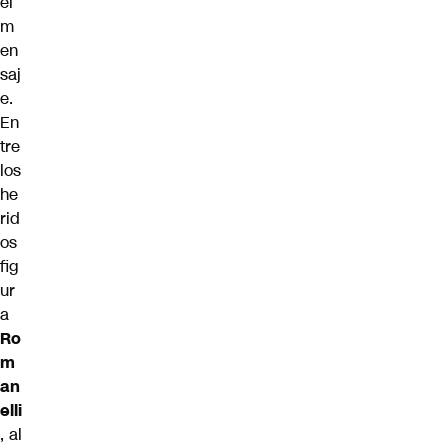
el
m
en
saj
e.
En
tre
los
he
rid
os
fig
ur
a
Ro
m
an
elli
, al