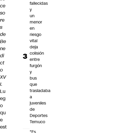
fallecidas
ce
y
so
un
re
menor
s
en
de
riesgo
vital
Be
deja
ne
colisión
di
entre
ct
furgón
o
y
XV
bus
I.
que
trasladaba
Lu
a
eg
juveniles
o
de
qu
Deportes
e
Temuco
est
"Es