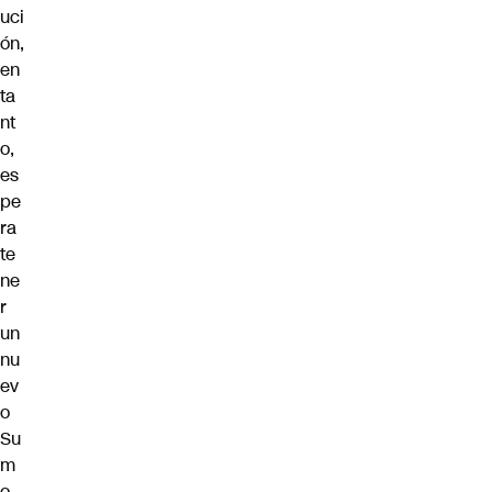
uci
ón,
en
ta
nt
o,
es
pe
ra
te
ne
r
un
nu
ev
o
Su
m
o