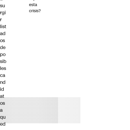
esta
su
crisis?
rgi
r
list
ad
os
de
po
sib
les
ca
nd
id
at
os
a
qu
ed