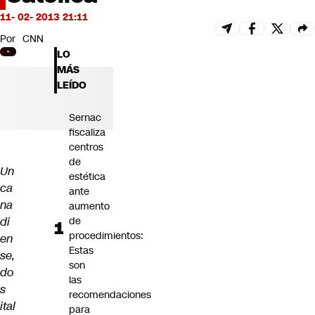
Futuro 360
11- 02- 2013 21:11
Opinión
Por
CNN
LO
MÁS
LEÍDO
Sernac
fiscaliza
centros
de
Un
estética
ca
ante
na
aumento
di
de
procedimientos:
en
Estas
se,
son
do
las
s
recomendaciones
ital
para