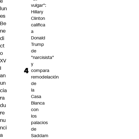
e
vulgar":
lun
Hillary
es
Clinton
Be
califica
ne
a
di
Donald
Trump
ct
de
o
"narcisista"
XV
y
I
compara
an
remodelación
un
de
cia
la
Casa
ra
Blanca
du
con
re
los
nu
palacios
nci
de
a
Saddam