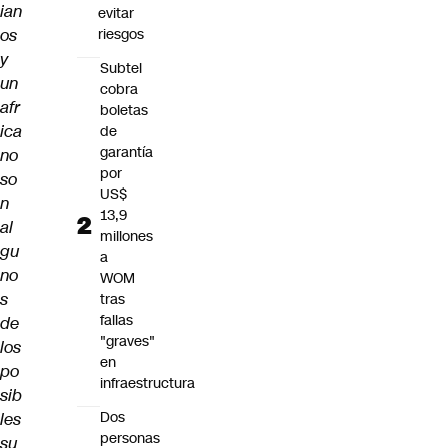
ian
evitar
os
riesgos
y
Subtel
un
cobra
afr
boletas
ica
de
garantía
no
por
so
US$
n
13,9
al
millones
gu
a
no
WOM
s
tras
fallas
de
"graves"
los
en
po
infraestructura
sib
Dos
les
personas
su