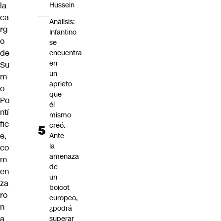
la
Hussein
ca
Análisis:
rg
Infantino
o
se
de
encuentra
en
Su
un
m
aprieto
o
que
Po
él
ntí
mismo
fic
creó.
e,
Ante
la
co
amenaza
m
de
en
un
za
boicot
ro
europeo,
n
¿podrá
a
superar