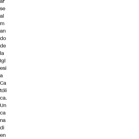
ar
se
al
m
an
do
de
la
Igl
esi
a
Ca
tóli
ca.
Un
ca
na
di
en