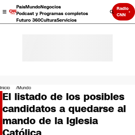
País
Mundo
Negocios
Radio
Podcast y Programas completos
CNN
Futuro 360
Cultura
Servicios
País
Mundo
Negocios
Inicio
Mundo
El listado de los posibles
Deportes
Programas completos
candidatos a quedarse al
Cultura
Servicios
mando de la Iglesia
Bits
CNN Data
Católica
CNN tiempo