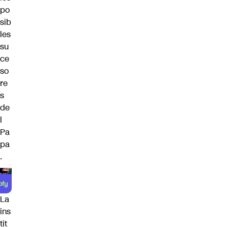
po
sib
les
su
ce
so
re
s
de
l
Pa
pa
.
La
ins
tit