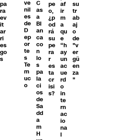
ve
C
pa
pe
af
su
nil
as
ra
o,
ir
tr
es
a
ev
¿p
m
ab
de
Bl
it
od
a
aj
D
an
ar
rá
qu
o
ep
ca
ri
su
e
de
or
co
es
pe
“h
"v
te
n
go
ra
ay
er
s
lo
s
r
un
gü
Te
s
es
ac
en
m
pa
ta
ue
za
uc
la
cr
rd
"
o
ci
isi
o
os
s?
in
de
te
Sa
rn
dd
ac
a
io
m
na
H
l