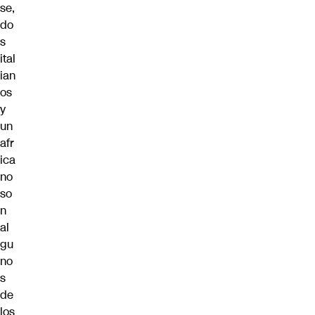
se,
do
s
ital
ian
os
y
un
afr
ica
no
so
n
al
gu
no
s
de
los