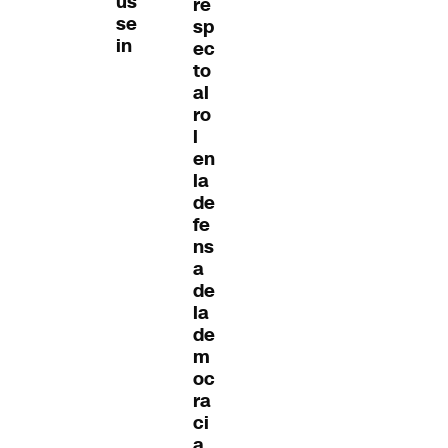
us
re
se
sp
in
ec
to
al
ro
l
en
la
de
fe
ns
a
de
la
de
m
oc
ra
ci
a