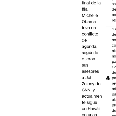
final de la
se
fila.
de
c
Michelle
re
Obama
tuvo un
"C
conflicto
d
de
co
co
agenda,
ni
según le
n
dijeron
pa
sus
Ce
asesores
de
a Jeff
pi
Zeleny de
re
cr
CNN, y
pa
actualmen
ci
te sigue
pr
en Hawái
d
en unas