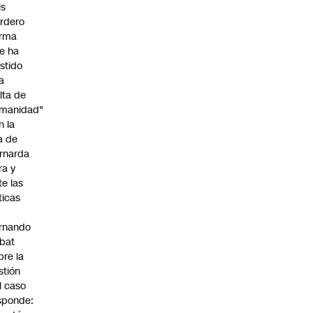
is
rdero
irma
e ha
istido
a
alta de
manidad"
n la
ja de
rnarda
ra y
te las
íticas
rnando
bat
bre la
stión
l caso
sponde: