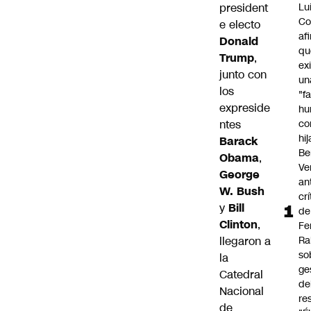
president
Lu
Co
e electo
af
Donald
qu
Trump
,
ex
junto con
un
los
"f
expreside
hu
ntes
co
hi
Barack
Be
Obama
,
Ve
George
an
W. Bush
cr
y
Bill
de
Clinton
,
Fe
llegaron a
Ra
so
la
ge
Catedral
de
Nacional
re
de