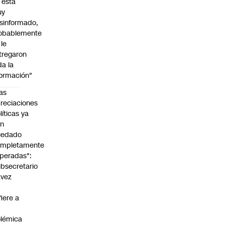
l está
uy
sinformado,
obablemente
 le
tregaron
da la
formación"
as
reciaciones
líticas ya
an
uedado
ompletamente
peradas":
bsecretario
avez
fiere a
lémica