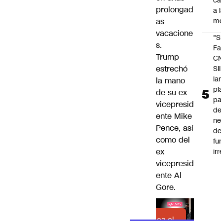
c
prolongad
a 
as
m
vacacione
"S
s.
Fa
Trump
C
estrechó
SII
la
la mano
pl
de su ex
pa
vicepresid
de
ente Mike
ne
Pence, así
d
como del
fu
ex
ir
vicepresid
ente Al
Gore.
Lea el