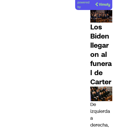
powered
artículo
by
Los
Biden
llegar
on al
funera
l de
Carter
De
izquierda
a
derecha,