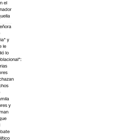
n el
nador
uella
eñora
e
ria" y
e le
lió lo
blacional":
rias
bres
chazan
chos
e
mila
ores y
aman
que
l
ebate
lítico