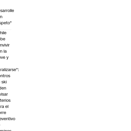
sarrolle
on
speto"
hile
ebe
nvivir
n la
eve y
o
ralizarse":
ntros
 ski
den
visar
iterios
ra el
erre
eventivo
e