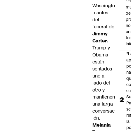
"É
Washingto
m
n antes
de
del
pr
no
funeral de
en
Jimmy
to
Carter
.
in
Trump y
"L
Obama
ap
están
po
sentados
h
uno al
q
lado del
c
otro y
su
mantienen
Su
P
una larga
se
conversac
re
ión.
la
Melania
po