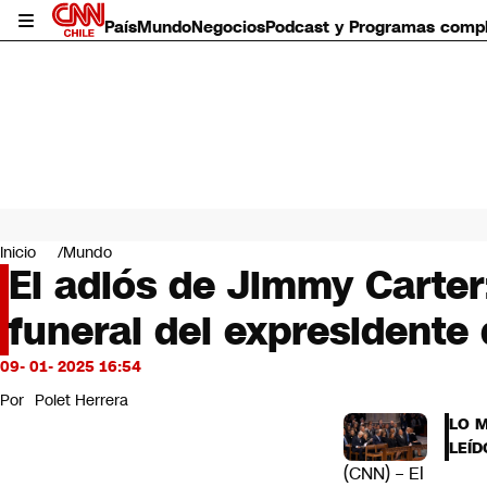
País
Mundo
Negocios
Podcast y Programas comp
País
Mundo
Inicio
Mundo
Negocios
El adiós de Jimmy Carter
Deportes
funeral del expresidente
Programas completos
Cultura
Servicios
09- 01- 2025 16:54
Bits
Por
Polet Herrera
CNN Data
LO 
CNN tiempo
LEÍD
Futuro 360
(CNN) – El
Opinión