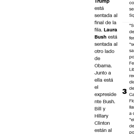
Trump
co
está
se
sentada al
Sq
final de la
"S
fila.
Laura
d
Bush
está
fe
sentada al
"s
sa
otro lado
po
de
Fe
Obama.
Li
Junto a
re
ella está
di
el
d
expreside
Ca
Fl
nte Bush.
ll
Bill y
a 
Hillary
"e
Clinton
d
están al
po