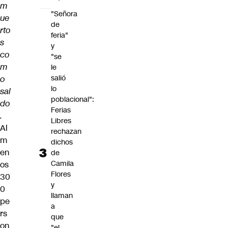
m
"Señora
ue
de
rto
feria"
s
y
co
"se
m
le
salió
o
lo
sal
poblacional":
do
Ferias
.
Libres
Al
rechazan
m
dichos
en
de
Camila
os
Flores
30
y
0
llaman
pe
a
rs
que
on
"el