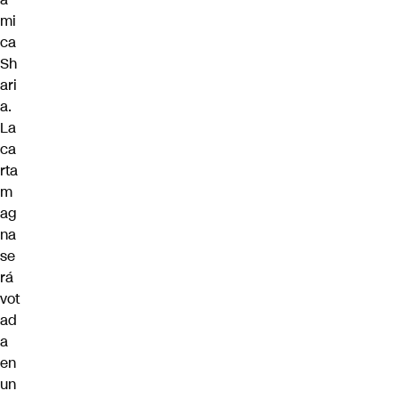
mi
ca
Sh
ari
a.
La
ca
rta
m
ag
na
se
rá
vot
ad
a
en
un