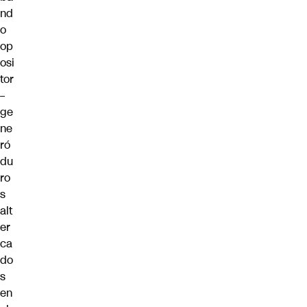
nd
o
op
osi
tor
–
ge
ne
ró
du
ro
s
alt
er
ca
do
s
en