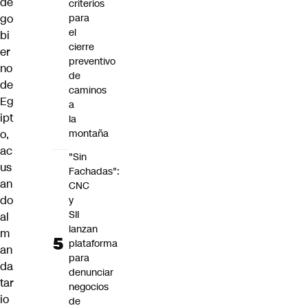
de
criterios
go
para
el
bi
cierre
er
preventivo
no
de
de
caminos
Eg
a
ipt
la
o,
montaña
ac
"Sin
us
Fachadas":
an
CNC
do
y
SII
al
lanzan
m
plataforma
an
para
da
denunciar
tar
negocios
io
de