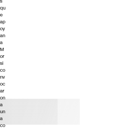
s
qu
e
ap
oy
an
a
M
or
si
co
nv
oc
ar
on
a
un
a
co