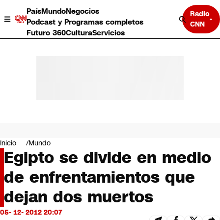
País
Mundo
Negocios
Radio
Podcast y Programas completos
CNN
Futuro 360
Cultura
Servicios
País
Mundo
Negocios
Inicio
Mundo
Egipto se divide en medio
Deportes
Programas completos
de enfrentamientos que
Cultura
Servicios
dejan dos muertos
Bits
CNN Data
05- 12- 2012 20:07
CNN tiempo