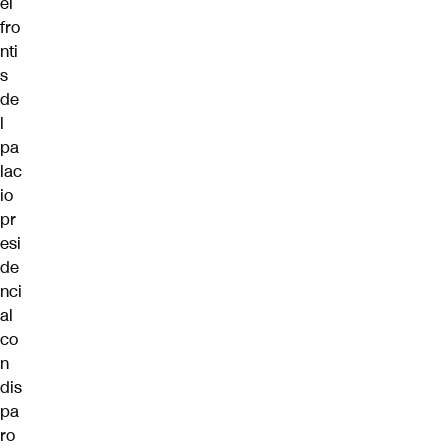
el
fro
nti
s
de
l
pa
lac
io
pr
esi
de
nci
al
co
n
dis
pa
ro