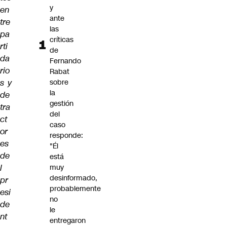
y
en
ante
tre
las
pa
críticas
rti
de
da
Fernando
rio
Rabat
s y
sobre
la
de
gestión
tra
del
ct
caso
or
responde:
es
"Él
de
está
l
muy
desinformado,
pr
probablemente
esi
no
de
le
nt
entregaron