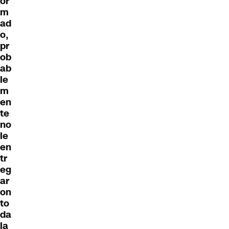
or
m
ad
o,
pr
ob
ab
le
m
en
te
no
le
en
tr
eg
ar
on
to
da
la