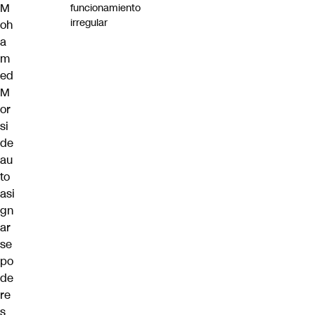
M
funcionamiento
irregular
oh
a
m
ed
M
or
si
de
au
to
asi
gn
ar
se
po
de
re
s