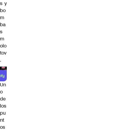
s y
bo
m
ba
s
m
olo
tov
.
Un
o
de
los
pu
nt
os