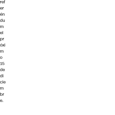
ref
er
én
du
m
el
pr
óxi
m
o
15
de
di
cie
m
br
e.