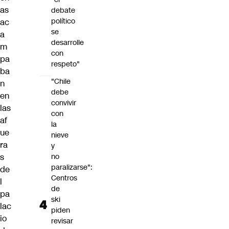
as
debate
político
ac
se
a
desarrolle
m
con
pa
respeto"
ba
"Chile
n
debe
en
convivir
las
con
af
la
ue
nieve
ra
y
s
no
paralizarse":
de
Centros
l
de
pa
ski
lac
piden
io
revisar