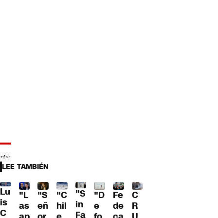
LEE TAMBIÉN
Lu
"S
"L
"S
"C
"D
Fe
C
is
in
as
eñ
hil
e
de
R
C
Fa
ap
or
e
fo
ca
U