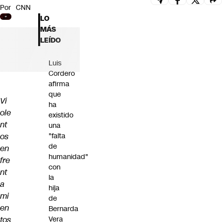
Por
CNN
Futuro 360
LO
Opinión
MÁS
LEÍDO
Luis
Cordero
afirma
que
Vi
ha
ole
existido
nt
una
os
"falta
de
en
humanidad"
fre
con
nt
la
a
hija
mi
de
en
Bernarda
tos
Vera