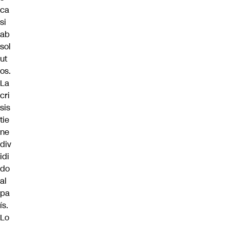
ca
si
ab
sol
ut
os.
La
cri
sis
tie
ne
div
idi
do
al
pa
ís.
Lo