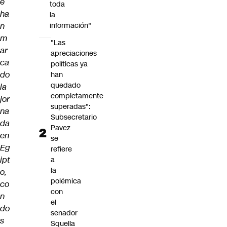
e
toda
ha
la
n
información"
m
"Las
ar
apreciaciones
ca
políticas ya
do
han
quedado
la
completamente
jor
superadas":
na
Subsecretario
da
Pavez
en
se
Eg
refiere
ipt
a
la
o,
polémica
co
con
n
el
do
senador
s
Squella