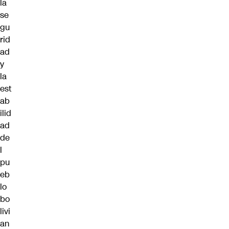
la
se
gu
rid
ad
y
la
est
ab
ilid
ad
de
l
pu
eb
lo
bo
livi
an