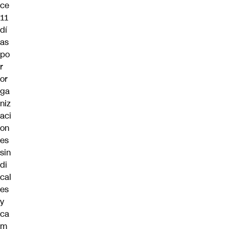
ce
11
dí
as
po
r
or
ga
niz
aci
on
es
sin
di
cal
es
y
ca
m