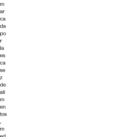
m
ar
ca
da
po
r
la
es
ca
se
z
de
ali
m
en
tos
,
m
ed