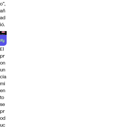
o”,
añ
ad
ió.
El
pr
on
un
cia
mi
en
to
se
pr
od
uc