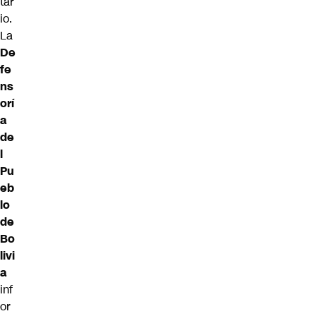
tar
io.
La
De
fe
ns
orí
a
de
l
Pu
eb
lo
de
Bo
livi
a
inf
or