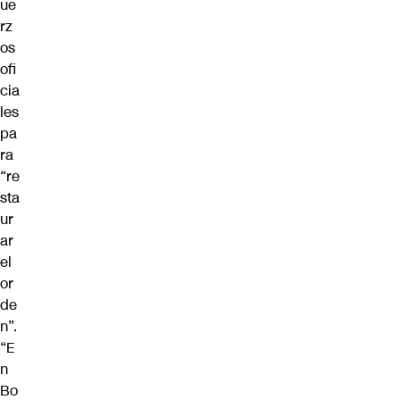
ue
rz
os
ofi
cia
les
pa
ra
“re
sta
ur
ar
el
or
de
n”.
“E
n
Bo