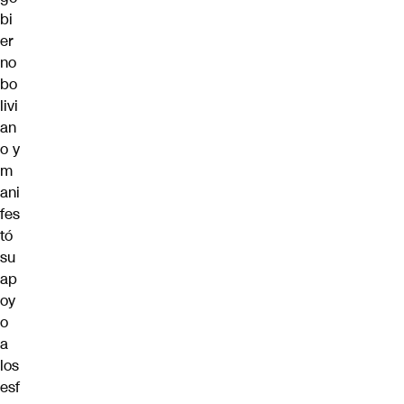
bi
er
no
bo
livi
an
o y
m
ani
fes
tó
su
ap
oy
o
a
los
esf