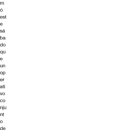
m
ó
est
e
sá
ba
do
qu
e
un
op
er
ati
vo
co
nju
nt
o
de