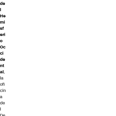
de
l
He
mi
sf
eri
o
Oc
ci
de
nt
al
,
la
ofi
cin
a
de
l
De