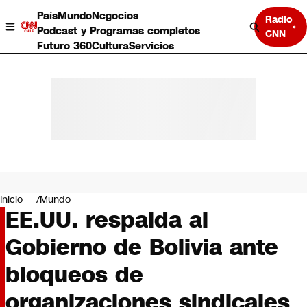
País
Mundo
Negocios
Radio
Podcast y Programas completos
CNN
Futuro 360
Cultura
Servicios
País
Mundo
Negocios
Inicio
Mundo
EE.UU. respalda al
Deportes
Programas completos
Gobierno de Bolivia ante
Cultura
Servicios
bloqueos de
Bits
CNN Data
organizaciones sindicales
CNN tiempo