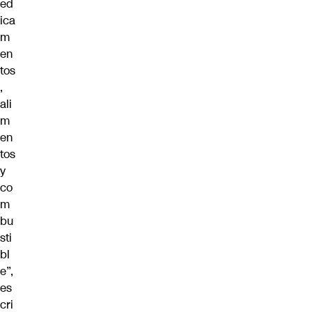
ed
ica
m
en
tos
,
ali
m
en
tos
y
co
m
bu
sti
bl
e”,
es
cri