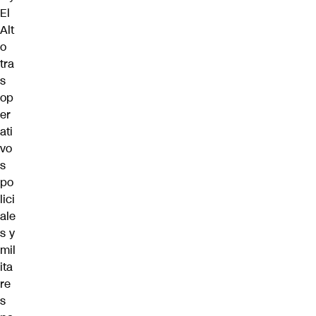
El
Alt
o
tra
s
op
er
ati
vo
s
po
lici
ale
s y
mil
ita
re
s