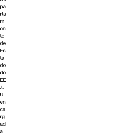
pa
rta
m
en
to
de
Es
ta
do
de
EE
.U
U.
en
ca
rg
ad
a