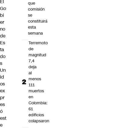
El
que
Go
comisión
bi
se
constituirá
er
esta
no
semana
de
Es
Terremoto
de
ta
magnitud
do
7,4
s
deja
Un
al
id
menos
os
111
ex
muertos
en
pr
Colombia:
es
61
ó
edificios
est
colapsaron
e