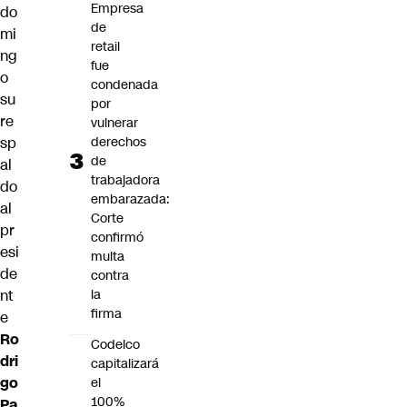
Empresa
do
de
mi
retail
ng
fue
o
condenada
su
por
re
vulnerar
derechos
sp
de
al
trabajadora
do
embarazada:
al
Corte
pr
confirmó
esi
multa
de
contra
la
nt
firma
e
Ro
Codelco
dri
capitalizará
go
el
100%
Pa