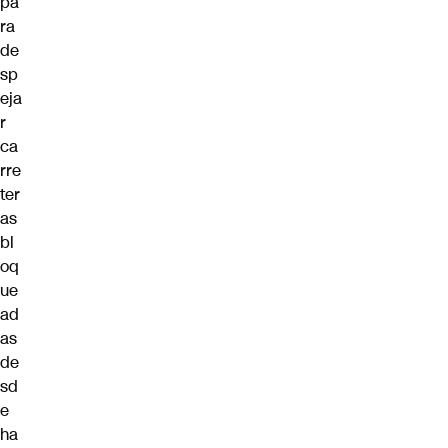
pa
ra
de
sp
eja
r
ca
rre
ter
as
bl
oq
ue
ad
as
de
sd
e
ha