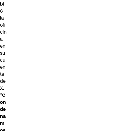
bi
ó
la
ofi
cin
a
en
su
cu
en
ta
de
X.
“
C
on
de
na
m
os