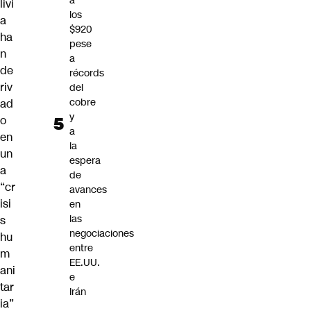
a
livi
los
a
$920
ha
pese
n
a
de
récords
riv
del
cobre
ad
y
o
a
en
la
un
espera
a
de
“cr
avances
isi
en
las
s
negociaciones
hu
entre
m
EE.UU.
ani
e
tar
Irán
ia”