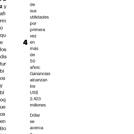
de
z
y
sus
afi
utilidades
rm
por
ó
primera
qu
vez
e
en
más
los
de
dis
50
tur
años:
bi
Ganancias
os
alcanzan
y
los
bl
US$
2.423
oq
millones
ue
os
Dólar
en
se
acerca
Bo