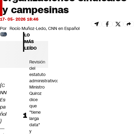
Futuro 360
y campesinas
Opinión
17- 05- 2026 18:46
Por
Rocío Muñoz-Ledo, CNN en Español
LO
MÁS
LEÍDO
Revisión
del
estatuto
administrativo:
(C
Ministro
NN
Quiroz
Es
dice
que
pa
"tiene
ñol
larga
)
data"
—
y