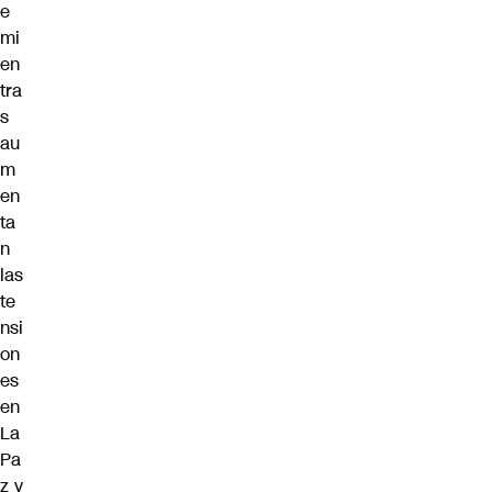
e
mi
en
tra
s
au
m
en
ta
n
las
te
nsi
on
es
en
La
Pa
z y