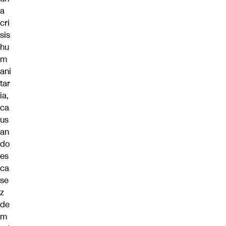
a
cri
sis
hu
m
ani
tar
ia,
ca
us
an
do
es
ca
se
z
de
m