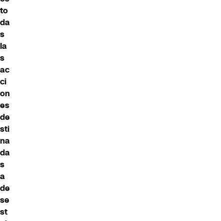
to
da
s
la
s
ac
ci
on
es
de
sti
na
da
s
a
de
se
st