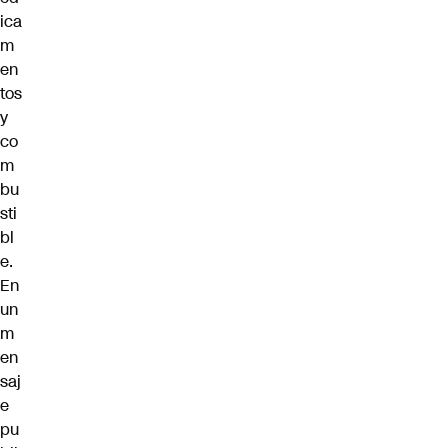
ica
m
en
tos
y
co
m
bu
sti
bl
e.
En
un
m
en
saj
e
pu