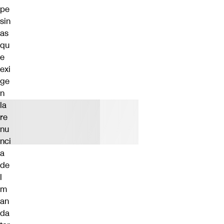
pe
sin
as
qu
e
exi
ge
n
la
re
nu
nci
a
de
l
m
an
da