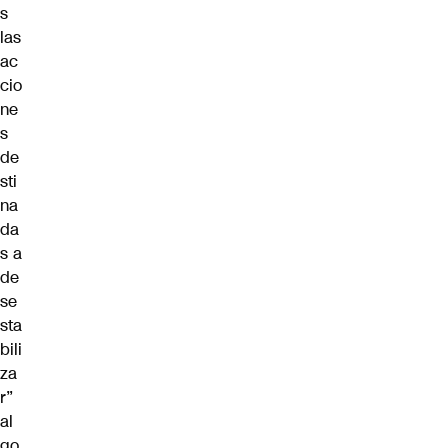
s
las
ac
cio
ne
s
de
sti
na
da
s a
de
se
sta
bili
za
r”
al
go