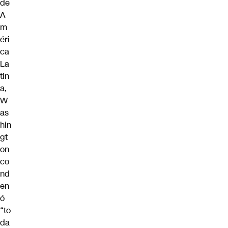
de
A
m
éri
ca
La
tin
a,
W
as
hin
gt
on
co
nd
en
ó
“to
da