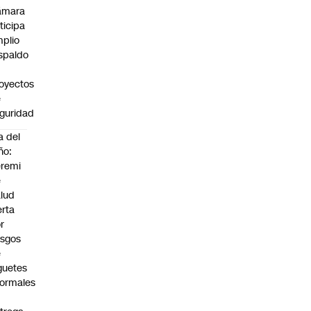
ámara
ticipa
plio
spaldo
oyectos
e
guridad
a del
ño:
remi
e
lud
erta
r
esgos
e
guetes
formales