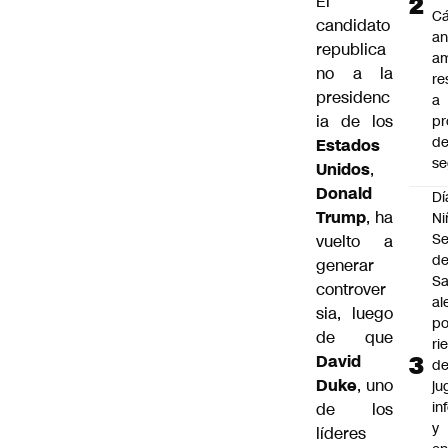
El
C
candidato
an
republica
am
no a la
re
presidenc
a
ia de los
pr
d
Estados
se
Unidos
,
Donald
Dí
Trump
, ha
Ni
Se
vuelto a
d
generar
Sa
controver
al
sia, luego
po
de que
ri
David
d
Duke
,
uno
ju
in
de los
y
líderes