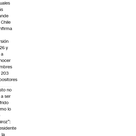
suales
ás
ande
 Chile
nfirma
rsión
26 y
 a
nocer
mbres
 203
positores
sto no
 a ser
frido
mo lo
e
iroz”:
esidente
 la