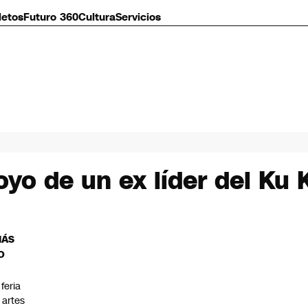
letos
Futuro 360
Cultura
Servicios
yo de un ex líder del Ku 
MÁS
O
 feria
 artes