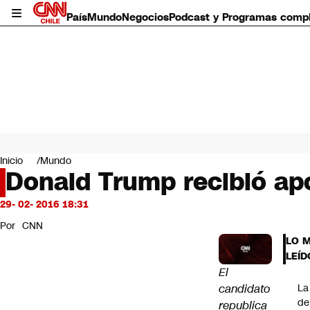
País
Mundo
Negocios
Podcast y Programas comp
País
Mundo
Inicio
Mundo
Negocios
Donald Trump recibió apo
Deportes
Programas completos
29- 02- 2016 18:31
Cultura
Por
CNN
Servicios
LO 
Bits
LEÍD
CNN Data
El
CNN tiempo
candidato
La
Futuro 360
de
republica
Opinión