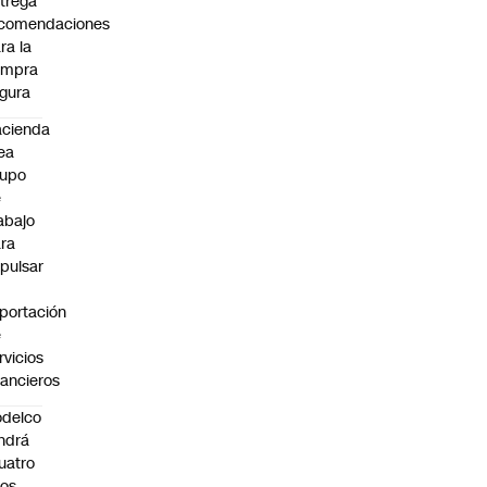
trega
ecomendaciones
ra la
ompra
gura
cienda
ea
rupo
e
abajo
ra
pulsar
portación
e
rvicios
nancieros
delco
ndrá
uatro
os