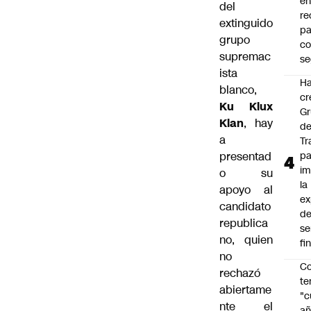
en
del
r
extinguido
pa
grupo
c
supremac
se
ista
Ha
blanco,
cr
Ku Klux
G
Klan
,
hay
d
a
Tr
presentad
pa
im
o su
la
apoyo al
ex
candidato
d
republica
se
no, quien
fi
no
Co
rechazó
te
abiertame
"c
nte el
añ