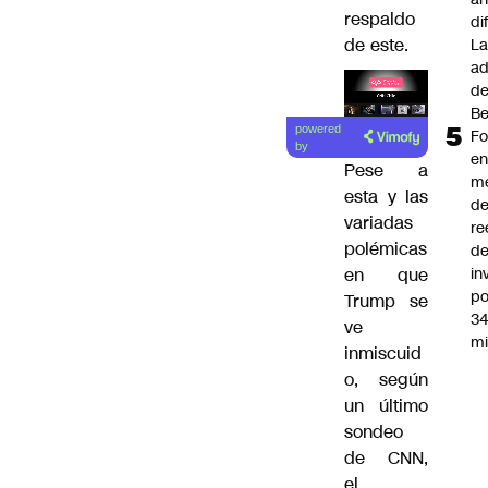
respaldo
di
de este.
L
ad
d
Be
Lea el
powered
Fo
artículo
by
e
Pese a
m
esta y las
d
variadas
re
polémicas
d
in
en que
po
Trump se
34
ve
mi
inmiscuid
o, según
un
último
sondeo
de CNN
,
el