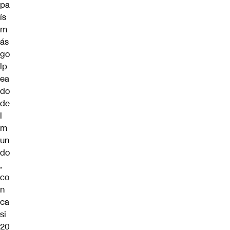
pa
ís
m
ás
go
lp
ea
do
de
l
m
un
do
,
co
n
ca
si
20