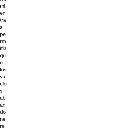
mi
en
tra
s
pe
rm
itía
qu
e
los
vu
elo
s
ab
an
do
na
ra