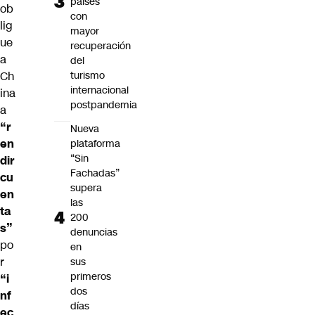
países
ob
con
lig
mayor
ue
recuperación
a
del
Ch
turismo
internacional
ina
postpandemia
a
“r
Nueva
en
plataforma
“Sin
dir
Fachadas”
cu
supera
en
las
ta
200
s”
denuncias
po
en
r
sus
primeros
“i
dos
nf
días
ec