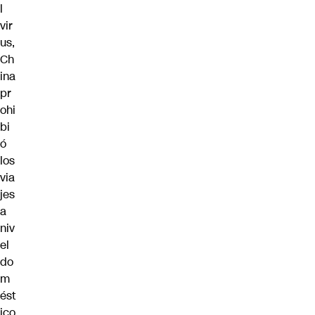
l
vir
us,
Ch
ina
pr
ohi
bi
ó
los
via
jes
a
niv
el
do
m
ést
ico