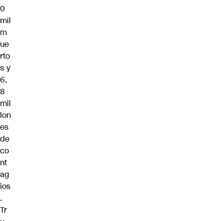
0
mil
m
ue
rto
s y
6,
8
mil
lon
es
de
co
nt
ag
ios
.
Tr