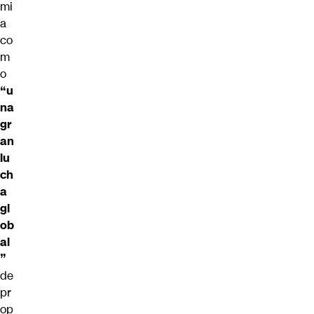
mi
a
co
m
o
“u
na
gr
an
lu
ch
a
gl
ob
al
”
de
pr
op