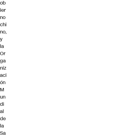
ob
ier
no
chi
no,
y
la
Or
ga
niz
aci
ón
M
un
di
al
de
la
Sa