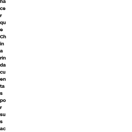
ha
ce
r
qu
e
Ch
in
a
rin
da
cu
en
ta
s
po
r
su
s
ac