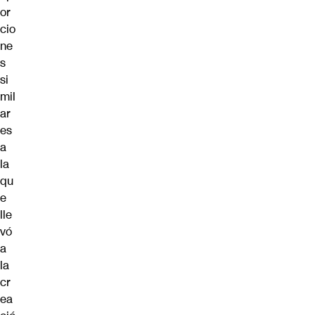
or
cio
ne
s
si
mil
ar
es
a
la
qu
e
lle
vó
a
la
cr
ea