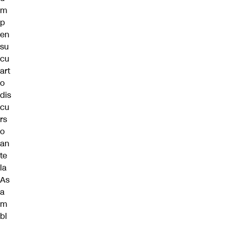
m
p
en
su
cu
art
o
dis
cu
rs
o
an
te
la
As
a
m
bl