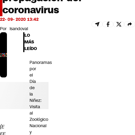
Futuro 360
coronavirus
Opinión
22- 09- 2020 13:42
Por
lsandoval
LO
MÁS
LEÍDO
Panoramas
por
el
Día
de
la
Niñez:
Visita
al
Zoológico
Nacional
(E
y
FE