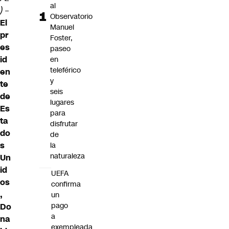
al
)
–
Observatorio
El
Manuel
pr
Foster,
es
paseo
id
en
teleférico
en
y
te
seis
de
lugares
Es
para
ta
disfrutar
do
de
s
la
naturaleza
Un
id
UEFA
os
confirma
,
un
pago
Do
a
na
exempleada