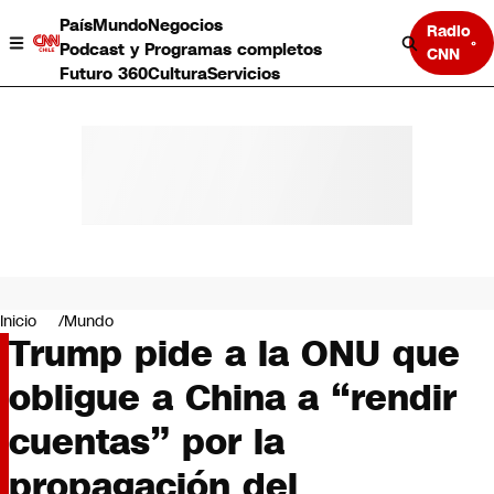
País
Mundo
Negocios
Radio
Podcast y Programas completos
CNN
Futuro 360
Cultura
Servicios
País
Mundo
Negocios
Inicio
Mundo
Trump pide a la ONU que
Deportes
Programas completos
obligue a China a “rendir
Cultura
Servicios
cuentas” por la
Bits
CNN Data
propagación del
CNN tiempo