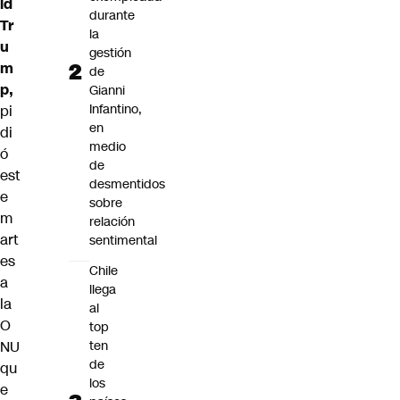
ld
durante
Tr
la
u
gestión
m
de
p,
Gianni
Infantino,
pi
en
di
medio
ó
de
est
desmentidos
e
sobre
m
relación
art
sentimental
es
Chile
a
llega
la
al
O
top
NU
ten
de
qu
los
e