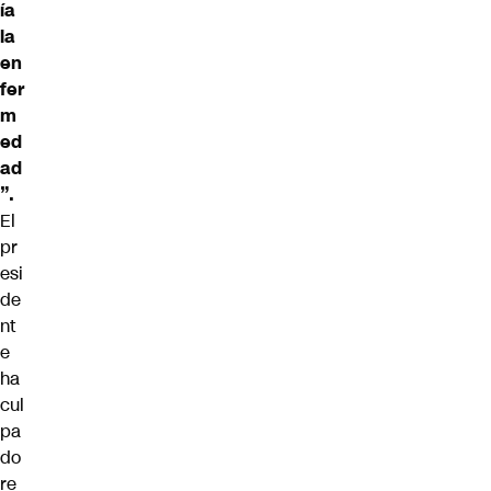
ía
la
en
fer
m
ed
ad
”.
El
pr
esi
de
nt
e
ha
cul
pa
do
re