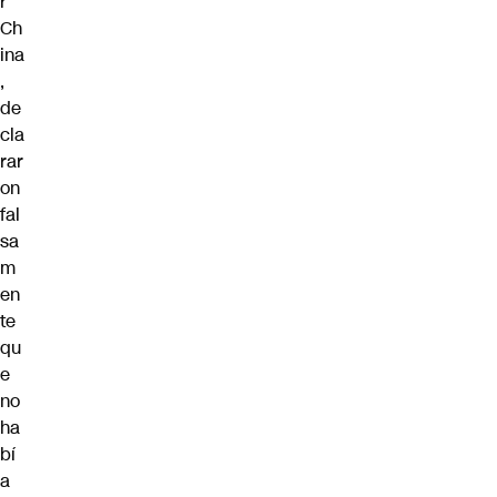
r
Ch
ina
,
de
cla
rar
on
fal
sa
m
en
te
qu
e
no
ha
bí
a