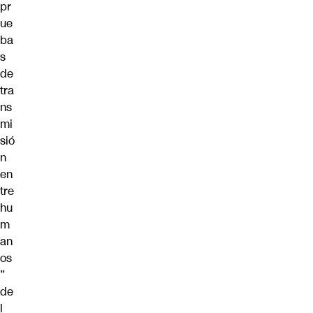
pr
ue
ba
s
de
tra
ns
mi
sió
n
en
tre
hu
m
an
os
”
de
l