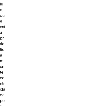
lu
d,
qu
e
est
á
pr
ác
tic
a
m
en
te
co
ntr
ola
da
po