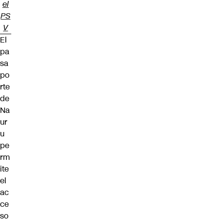
el
PS
V
El
pa
sa
po
rte
de
Na
ur
u
pe
rm
ite
el
ac
ce
so