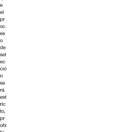
e
el
pr
oc
es
o
de
sel
ec
ció
n
se
rá
est
ric
to,
pr
ohi