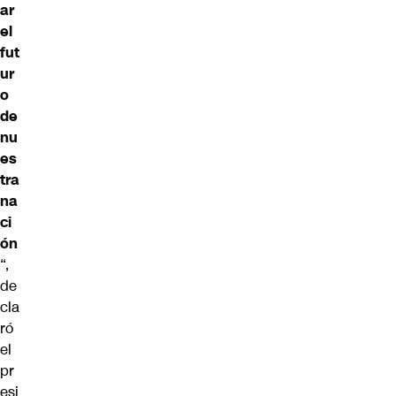
ar
el
fut
ur
o
de
nu
es
tra
na
ci
ón
“,
de
cla
ró
el
pr
esi