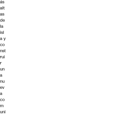
ás
alt
as
de
la
isl
a y
co
nst
rui
r
un
a
nu
ev
a
co
m
uni