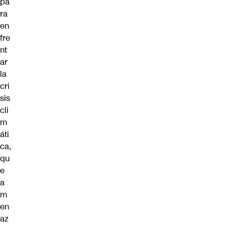
pa
ra
en
fre
nt
ar
la
cri
sis
cli
m
áti
ca,
qu
e
a
m
en
az