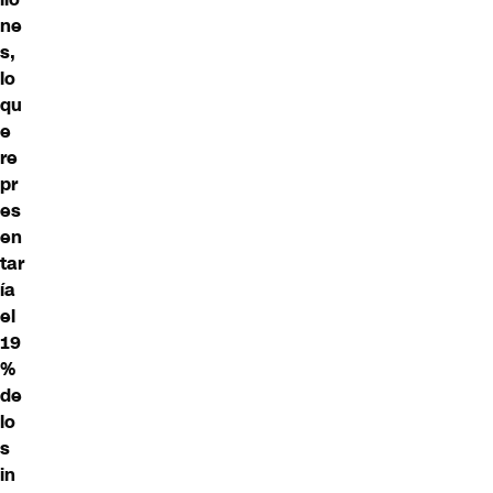
ne
s,
lo
qu
e
re
pr
es
en
tar
ía
el
19
%
de
lo
s
in