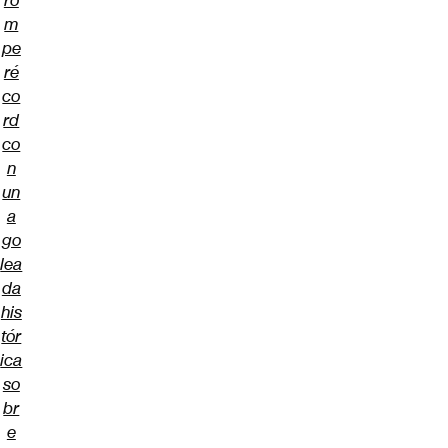
ro
m
pe
ré
co
rd
co
n
un
a
go
lea
da
his
tór
ica
so
br
e