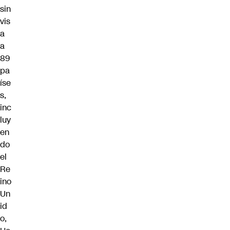
sin
vis
a
a
89
pa
íse
s,
inc
luy
en
do
el
Re
ino
Un
id
o,