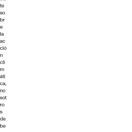
te
so
br
e
la
ac
ció
n
cli
m
áti
ca,
no
sot
ro
s
de
be