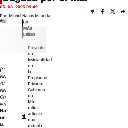
Futuro 360
05- 03- 2025 09:49
Opinión
Por
Michel Nahas Miranda
LO
MÁS
LEÍDO
Proyecto
de
Inviolabilidad
de
(C
la
NN
Propiedad
/C
Privada:
NN
Gobierno
de
Ch
Milei
ile)
retira
Na
artículo
ur
que
u
,
reducía