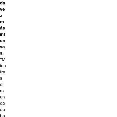
da
ve
z
m
ás
int
en
sa
s.
“M
ien
tra
s
el
m
un
do
de
ba