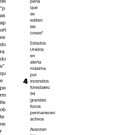
de
pena
que
“p
se
as
editen
ap
las
ort
cosas"
es
Estados
do
Unidos
ra
en
do
alerta
s”
máxima
qu
por
e
incendios
pe
forestales:
94
rm
grandes
ite
focos
ob
permanecen
te
activos
ne
Avanzan
r