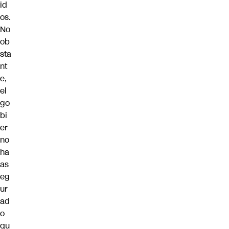
id
os.
No
ob
sta
nt
e,
el
go
bi
er
no
ha
as
eg
ur
ad
o
qu