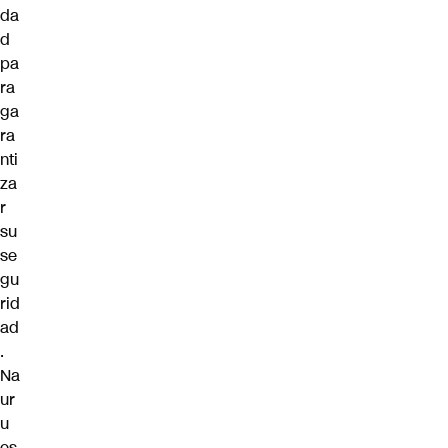
da
d
pa
ra
ga
ra
nti
za
r
su
se
gu
rid
ad
.
Na
ur
u
es