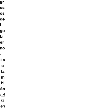
gr
es
os
de
l
go
bi
er
no
.
Le
e
ta
m
bi
én
:
A
rs
en