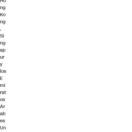
Ho
ng
Ko
ng
,
Si
ng
ap
ur
y
los
E
mi
rat
os
Ár
ab
es
Un