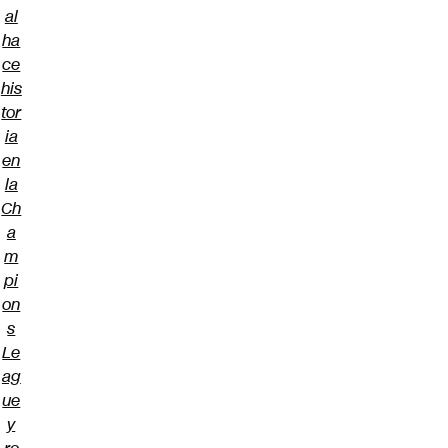
al
ha
ce
his
tor
ia
en
la
Ch
a
m
pi
on
s
Le
ag
ue
y