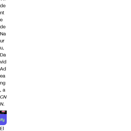
de
nt
e
de
Na
ur
u,
Da
vid
Ad
ea
ng
, a
CN
N
.
El