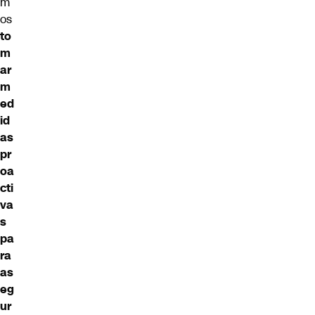
m
os
to
m
ar
m
ed
id
as
pr
oa
cti
va
s
pa
ra
as
eg
ur