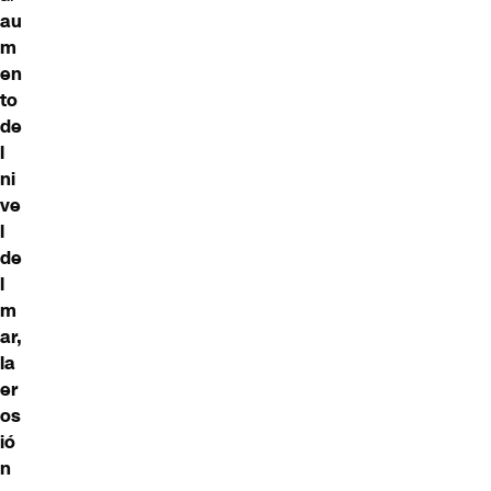
au
m
en
to
de
l
ni
ve
l
de
l
m
ar,
la
er
os
ió
n