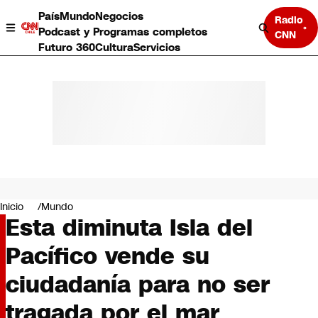
País
Mundo
Negocios
Radio
Podcast y Programas completos
CNN
Futuro 360
Cultura
Servicios
País
Mundo
Negocios
Inicio
Mundo
Esta diminuta Isla del
Deportes
Programas completos
Pacífico vende su
Cultura
Servicios
ciudadanía para no ser
Bits
CNN Data
tragada por el mar
CNN tiempo