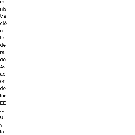
mi
nis
tra
ció
n
Fe
de
ral
de
Avi
aci
ón
de
los
EE
.U
U.
y
la