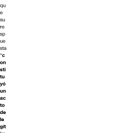
qu
e
su
re
sp
ue
sta
“
c
on
sti
tu
yó
un
ac
to
de
le
gít