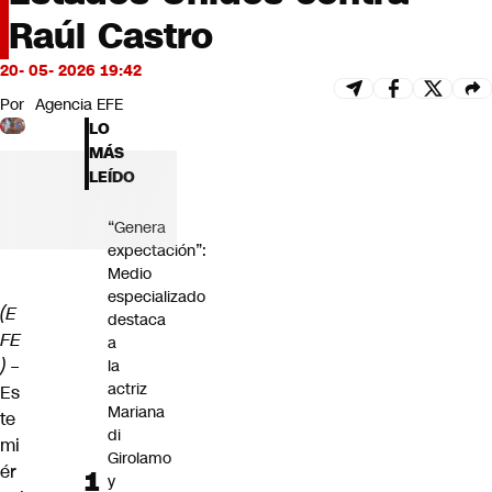
Futuro 360
Raúl Castro
Opinión
20- 05- 2026 19:42
Por
Agencia EFE
LO
MÁS
LEÍDO
“Genera
expectación”:
Medio
especializado
(E
destaca
FE
a
) –
la
actriz
Es
Mariana
te
di
mi
Girolamo
ér
y