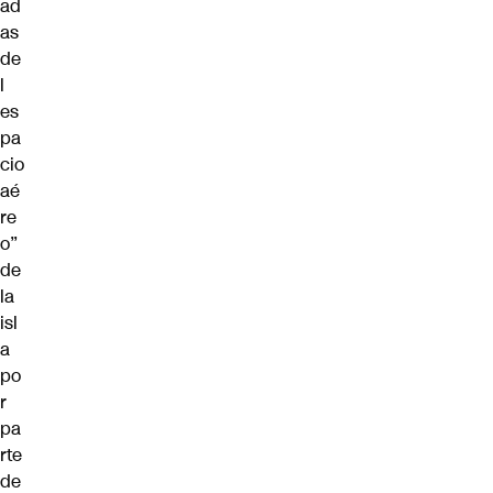
ad
as
de
l
es
pa
cio
aé
re
o”
de
la
isl
a
po
r
pa
rte
de