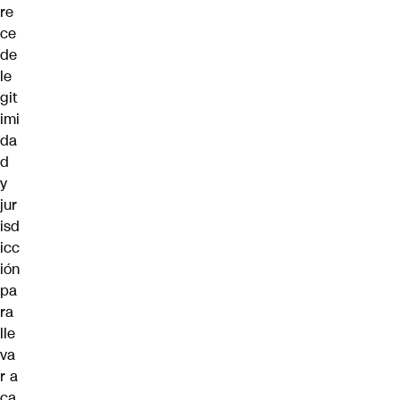
re
ce
de
le
git
imi
da
d
y
jur
isd
icc
ión
pa
ra
lle
va
r a
ca