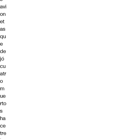
avi
on
et
as
qu
e
de
jó
cu
atr
o
m
ue
rto
s
ha
ce
tre