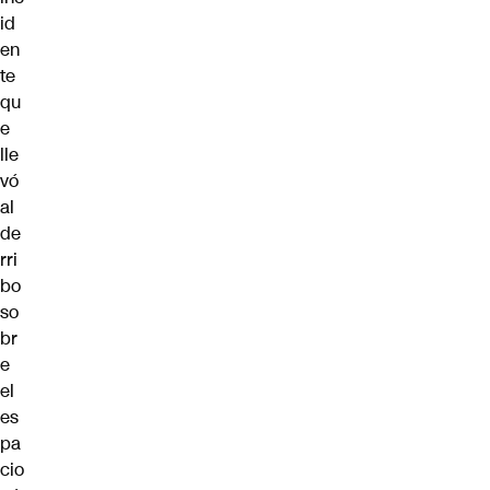
id
en
te
qu
e
lle
vó
al
de
rri
bo
so
br
e
el
es
pa
cio