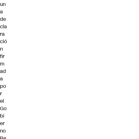
un
a
de
cla
ra
ció
n
fir
m
ad
a
po
r
el
Go
bi
er
no
Re