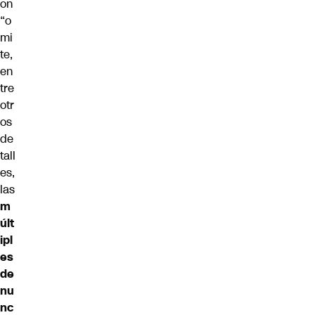
on
“o
mi
te,
en
tre
otr
os
de
tall
es,
las
m
últ
ipl
es
de
nu
nc