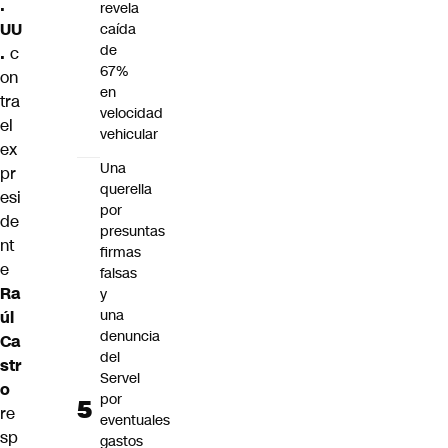
.
revela
UU
caída
de
.
c
67%
on
en
tra
velocidad
el
vehicular
ex
Una
pr
querella
esi
por
de
presuntas
nt
firmas
e
falsas
Ra
y
una
úl
denuncia
Ca
del
str
Servel
o
por
re
eventuales
sp
gastos