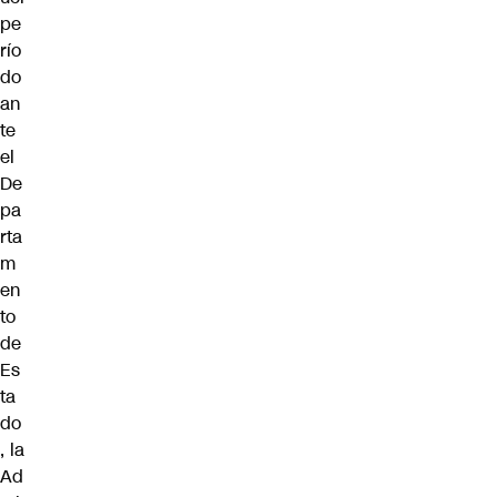
pe
río
do
an
te
el
De
pa
rta
m
en
to
de
Es
ta
do
, la
Ad