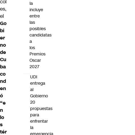
col
la
es,
incluye
el
entre
las
Go
posibles
bi
candidatas
er
a
no
los
de
Premios
Cu
Oscar
ba
2027
co
UDI
nd
entrega
en
al
ó
Gobierno
20
“e
propuestas
n
para
lo
enfrentar
s
la
tér
emergencia