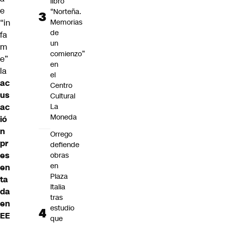
libro
e
“Norteña.
Memorias
“in
de
fa
un
m
comienzo”
e”
en
la
el
ac
Centro
us
Cultural
La
ac
Moneda
ió
n
Orrego
pr
defiende
es
obras
en
en
Plaza
ta
Italia
da
tras
en
estudio
EE
que