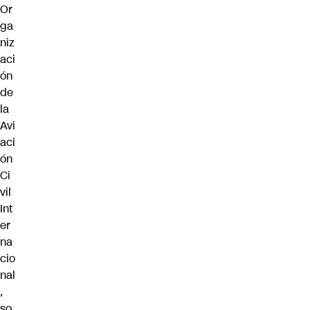
Or
ga
niz
aci
ón
de
la
Avi
aci
ón
Ci
vil
Int
er
na
cio
nal
,
so