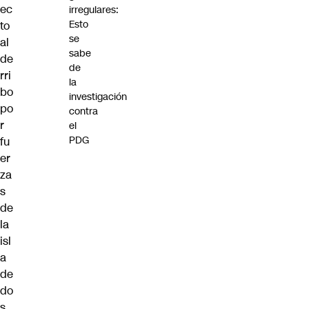
ec
irregulares:
Esto
to
se
al
sabe
de
de
rri
la
bo
investigación
po
contra
r
el
PDG
fu
er
za
s
de
la
isl
a
de
do
s