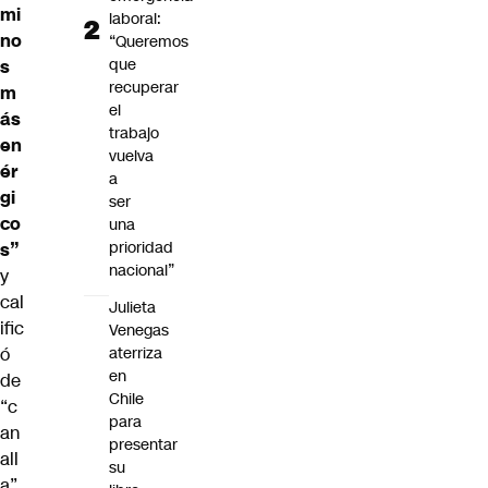
mi
laboral:
no
“Queremos
que
s
recuperar
m
el
ás
trabajo
en
vuelva
ér
a
gi
ser
co
una
prioridad
s”
nacional”
y
cal
Julieta
ific
Venegas
aterriza
ó
en
de
Chile
“c
para
an
presentar
all
su
a”