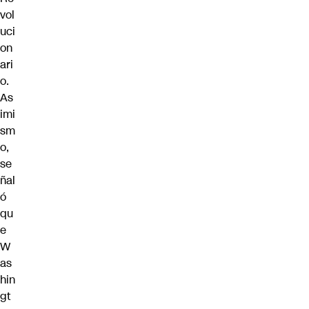
vol
uci
on
ari
o.
As
imi
sm
o,
se
ñal
ó
qu
e
W
as
hin
gt