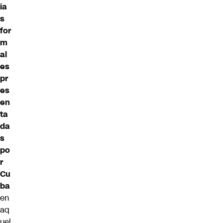
ia
s
for
m
al
es
pr
es
en
ta
da
s
po
r
Cu
ba
en
aq
uel