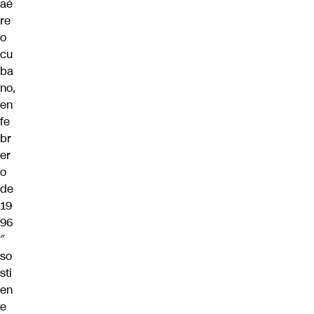
aé
re
o
cu
ba
no,
en
fe
br
er
o
de
19
96
″
so
sti
en
e