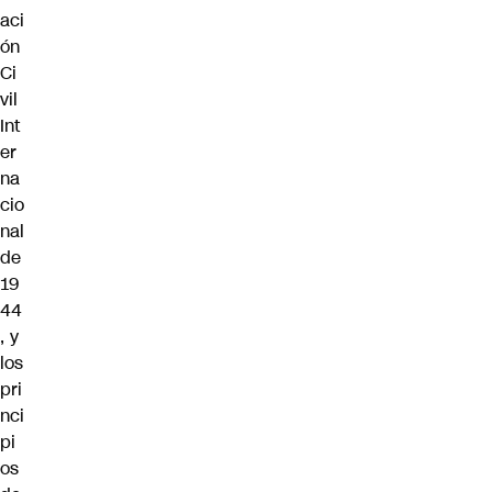
aci
ón
Ci
vil
Int
er
na
cio
nal
de
19
44
, y
los
pri
nci
pi
os