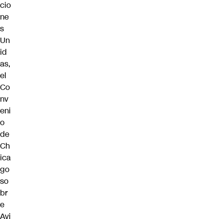
cio
ne
s
Un
id
as,
el
Co
nv
eni
o
de
Ch
ica
go
so
br
e
Avi