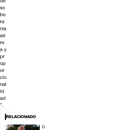
de
so
be
ra
nía
aé
re
a y
pr
op
or
cio
nal
id
ad
”.
RELACIONADO
D