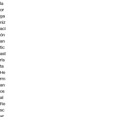
la
or
ga
niz
aci
ón
an
tic
ast
ris
ta
He
rm
an
os
al
Re
sc
at