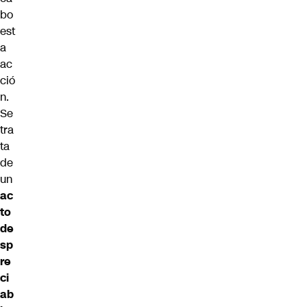
bo
est
a
ac
ció
n.
Se
tra
ta
de
un
ac
to
de
sp
re
ci
ab