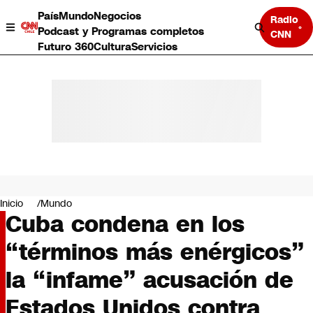
País
Mundo
Negocios
Radio
Podcast y Programas completos
CNN
Futuro 360
Cultura
Servicios
País
Mundo
Negocios
Inicio
Mundo
Cuba condena en los
Deportes
Programas completos
“términos más enérgicos”
Cultura
Servicios
la “infame” acusación de
Bits
CNN Data
Estados Unidos contra
CNN tiempo