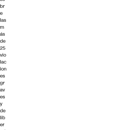
br
e
las
m
ás
de
25
vio
lac
ion
es
gr
av
es
y
de
lib
er