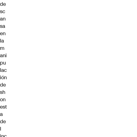
de
sc
an
sa
en
la
m
ani
pu
lac
ión
de
sh
on
est
a
de
l
inc