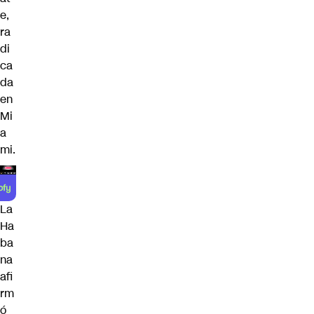
e,
ra
di
ca
da
en
Mi
a
mi.
La
Ha
ba
na
afi
rm
ó