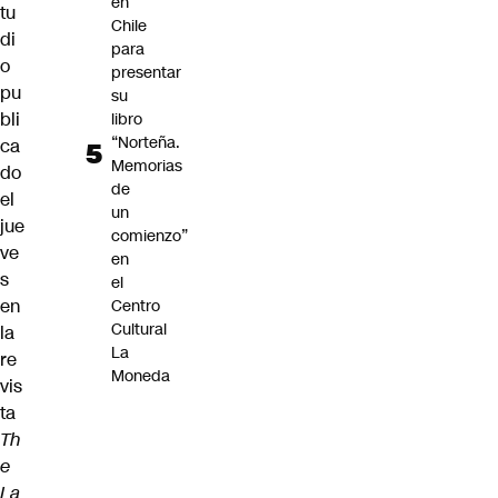
en
tu
Chile
di
para
o
presentar
pu
su
bli
libro
“Norteña.
ca
Memorias
do
de
el
un
jue
comienzo”
ve
en
s
el
en
Centro
Cultural
la
La
re
Moneda
vis
ta
Th
e
La