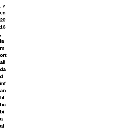
, y
e
n
20
16
,
la
m
ort
ali
da
d
inf
an
til
ha
bí
a
al