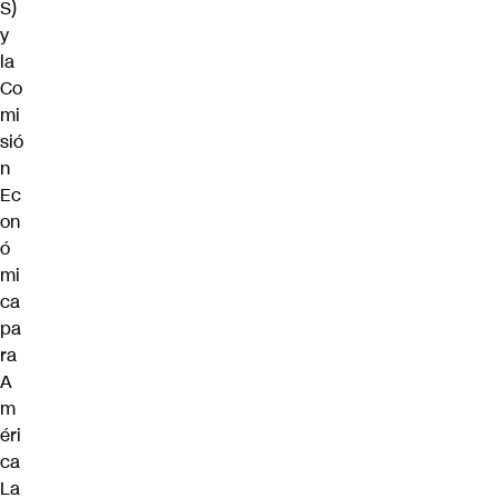
S)
y
la
Co
mi
sió
n
Ec
on
ó
mi
ca
pa
ra
A
m
éri
ca
La