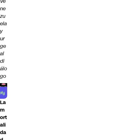
Ve
ne
zu
ela
y
ur
ge
al
di
álo
go
La
m
ort
ali
da
d