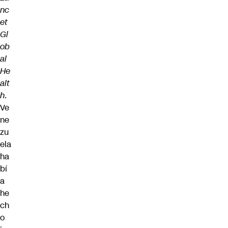
nc
et
Gl
ob
al
He
alt
h
.
Ve
ne
zu
ela
ha
bí
a
he
ch
o