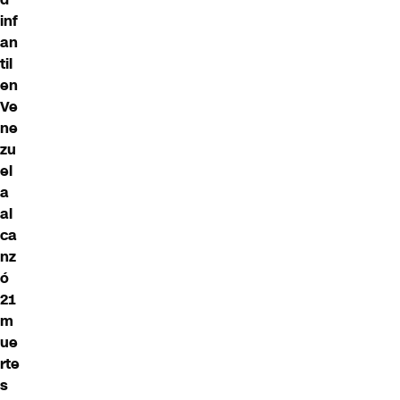
inf
an
til
en
Ve
ne
zu
el
a
al
ca
nz
ó
21
m
ue
rte
s