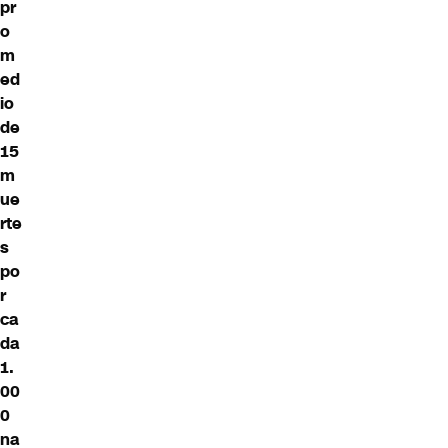
pr
o
m
ed
io
de
15
m
ue
rte
s
po
r
ca
da
1.
00
0
na