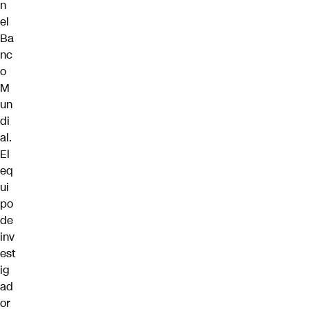
n
el
Ba
nc
o
M
un
di
al.
El
eq
ui
po
de
inv
est
ig
ad
or