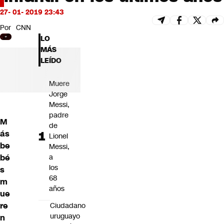
Futuro 360
27- 01- 2019 23:43
Opinión
Por
CNN
LO
MÁS
LEÍDO
Muere
Jorge
Messi,
padre
M
de
ás
Lionel
be
Messi,
bé
a
los
s
68
m
años
ue
re
Ciudadano
uruguayo
n