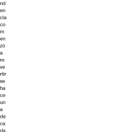
nd
en
cia
co
m
en
zó
a
re
ve
rtir
se
ha
ce
un
a
dé
ca
da