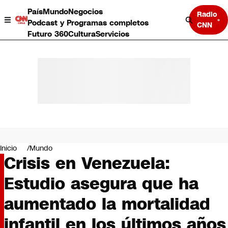
País
Mundo
Negocios
Radio
Podcast y Programas completos
CNN
Futuro 360
Cultura
Servicios
País
Mundo
Negocios
Inicio
Mundo
Crisis en Venezuela:
Deportes
Programas completos
Estudio asegura que ha
Cultura
Servicios
aumentado la mortalidad
Bits
CNN Data
infantil en los últimos años
CNN tiempo