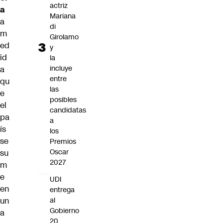
actriz
a
Mariana
a
di
m
Girolamo
ed
y
id
la
incluye
a
entre
qu
las
e
posibles
el
candidatas
pa
a
ís
los
se
Premios
Oscar
su
2027
m
e
UDI
en
entrega
un
al
Gobierno
a
20