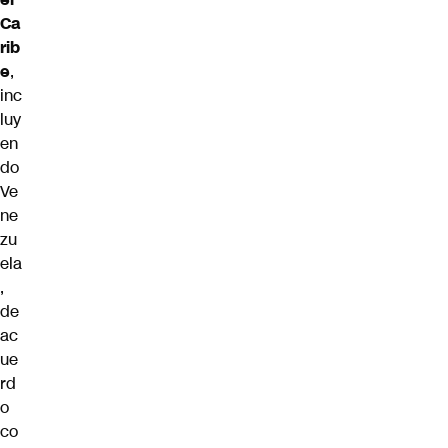
Ca
rib
e
,
inc
luy
en
do
Ve
ne
zu
ela
,
de
ac
ue
rd
o
co