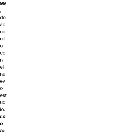
99
,
de
ac
ue
rd
o
co
n
el
nu
ev
o
est
ud
io.
Le
e
ta