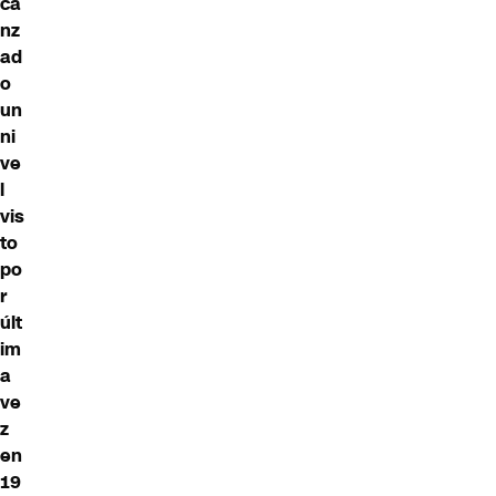
ca
nz
ad
o
un
ni
ve
l
vis
to
po
r
últ
im
a
ve
z
en
19