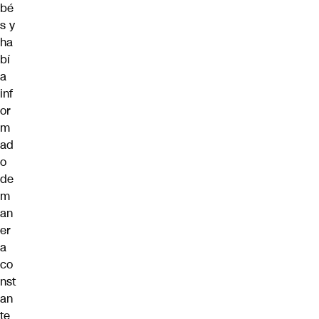
bé
s y
ha
bí
a
inf
or
m
ad
o
de
m
an
er
a
co
nst
an
te