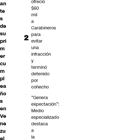
ofreció
an
$60
te
mil
s
a
de
Carabineros
su
para
pri
evitar
una
m
infracción
er
y
cu
terminó
m
detenido
pl
por
ea
cohecho
ño
“Genera
s
expectación”:
en
Medio
Ve
especializado
ne
destaca
a
zu
la
el