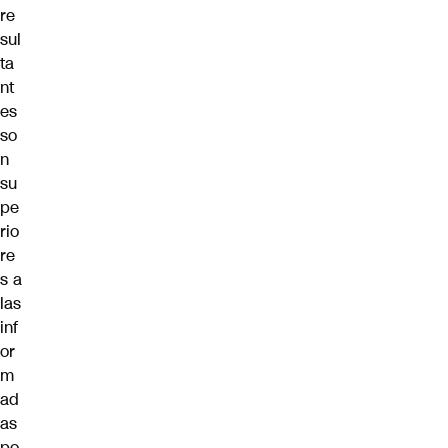
re
sul
ta
nt
es
so
n
su
pe
rio
re
s a
las
inf
or
m
ad
as
po