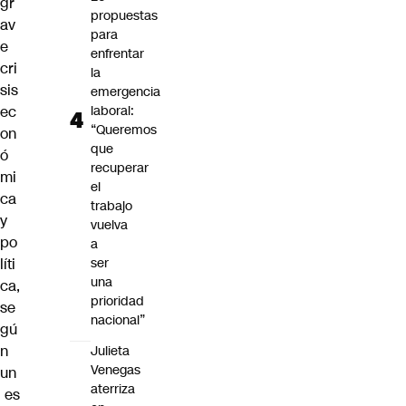
gr
propuestas
av
para
e
enfrentar
cri
la
sis
emergencia
ec
laboral:
“Queremos
on
que
ó
recuperar
mi
el
ca
trabajo
y
vuelva
po
a
líti
ser
una
ca,
prioridad
se
nacional”
gú
n
Julieta
Venegas
un
aterriza
es