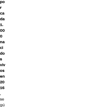
po
r
ca
da
1.
00
0
na
ci
do
s
viv
os
en
20
16
,
se
gú