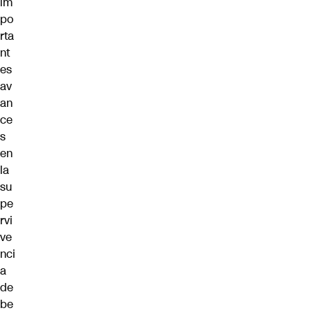
im
po
rta
nt
es
av
an
ce
s
en
la
su
pe
rvi
ve
nci
a
de
be