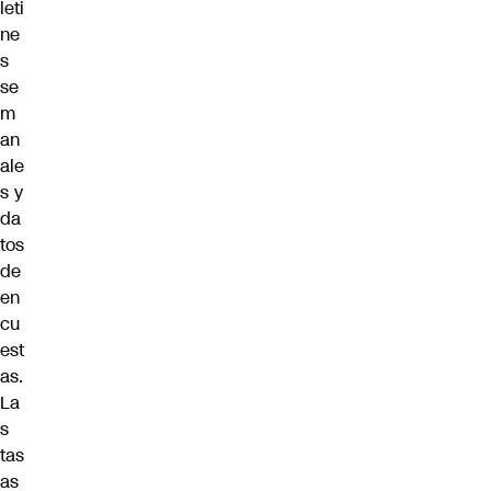
leti
ne
s
se
m
an
ale
s y
da
tos
de
en
cu
est
as.
La
s
tas
as