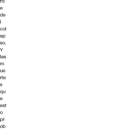
rd
e
de
l
col
ap
so.
Y
las
m
ue
rte
s
qu
e
est
o
pr
ob