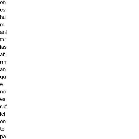
on
es
hu
m
ani
tar
ias
afi
rm
an
qu
e
no
es
suf
ici
en
te
pa