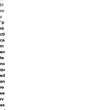
bl
es
y
“
p
rá
cti
ca
m
en
te
no
qu
ed
an
re
se
rv
as