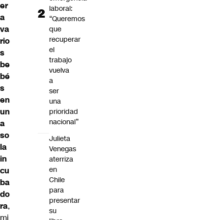
er
laboral:
a
“Queremos
va
que
recuperar
rio
el
s
trabajo
be
vuelva
bé
a
s
ser
en
una
un
prioridad
nacional”
a
so
Julieta
la
Venegas
in
aterriza
en
cu
Chile
ba
para
do
presentar
ra
,
su
mi