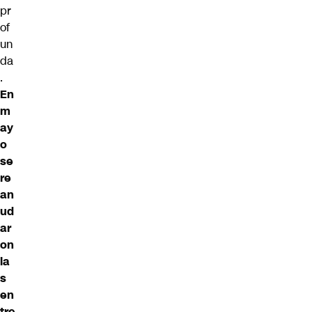
pr
of
un
da
.
En
m
ay
o
se
re
an
ud
ar
on
la
s
en
tre