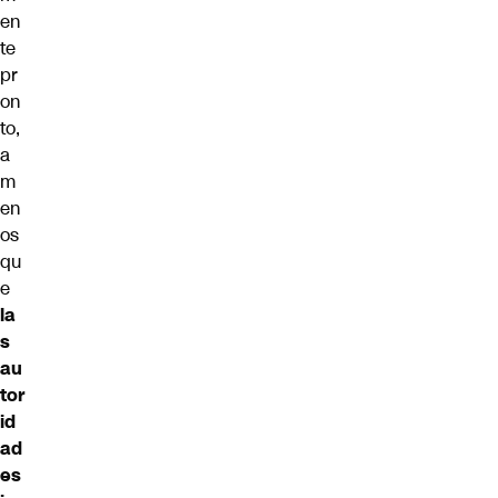
en
te
pr
on
to,
a
m
en
os
qu
e
la
s
au
tor
id
ad
es