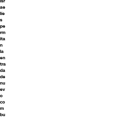
isr
ae
líe
s
pe
rm
ita
n
la
en
tra
da
de
nu
ev
o
co
m
bu