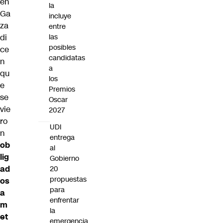
en
la
Ga
incluye
za
entre
di
las
posibles
ce
candidatas
n
a
qu
los
e
Premios
se
Oscar
vie
2027
ro
UDI
n
entrega
ob
al
lig
Gobierno
ad
20
propuestas
os
para
a
enfrentar
m
la
et
emergencia