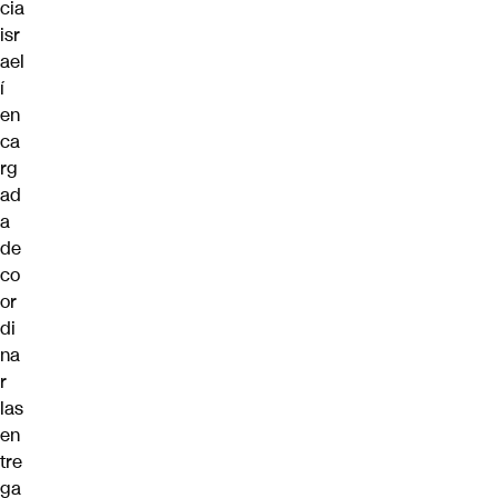
cia
isr
ael
í
en
ca
rg
ad
a
de
co
or
di
na
r
las
en
tre
ga