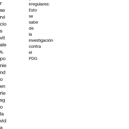
r
irregulares:
se
Esto
se
rvi
sabe
cio
de
s
la
vit
investigación
ale
contra
s,
el
po
PDG
nie
nd
o
en
rie
sg
o
la
vid
a