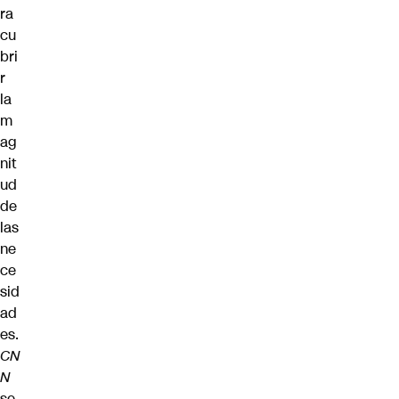
ra
cu
bri
r
la
m
ag
nit
ud
de
las
ne
ce
sid
ad
es.
CN
N
se