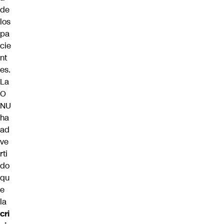
de
los
pa
cie
nt
es.
La
O
NU
ha
ad
ve
rti
do
qu
e
la
cri