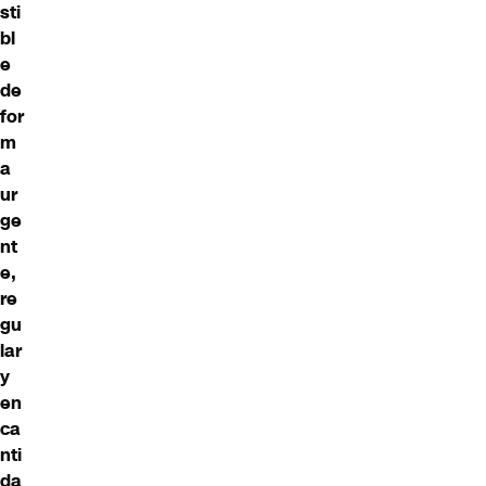
sti
bl
e
de
for
m
a
ur
ge
nt
e,
re
gu
lar
y
en
ca
nti
da