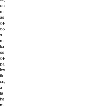
de
m
ás
de
do
s
mil
lon
es
de
pa
les
tin
os,
a
la
ha
m