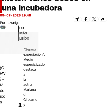
Futuro 360
una incubadora
Opinión
09- 07- 2025 19:48
Por
azuniga
LO
MÁS
LEÍDO
“Genera
expectación”:
Medio
especializado
(C
destaca
NN
a
) –
la
M
actriz
Mariana
éd
di
ico
Girolamo
s
y