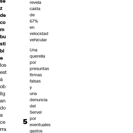
se
revela
z
caída
de
de
67%
co
en
m
velocidad
bu
vehicular
sti
Una
bl
querella
e
por
los
presuntas
est
firmas
á
falsas
ob
y
lig
una
denuncia
an
del
do
Servel
a
por
ce
eventuales
rra
gastos