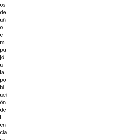
os
de
añ
o
e
m
pu
jó
a
la
po
bl
aci
ón
de
l
en
cla
ve,