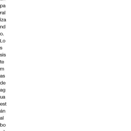
pa
ral
iza
nd
o.
Lo
s
sis
te
m
as
de
ag
ua
est
án
al
bo