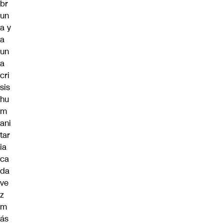
br
un
a y
a
un
a
cri
sis
hu
m
ani
tar
ia
ca
da
ve
z
m
ás