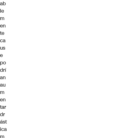
ab
le
m
en
te
ca
us
e
po
drí
an
au
m
en
tar
dr
ást
ica
m