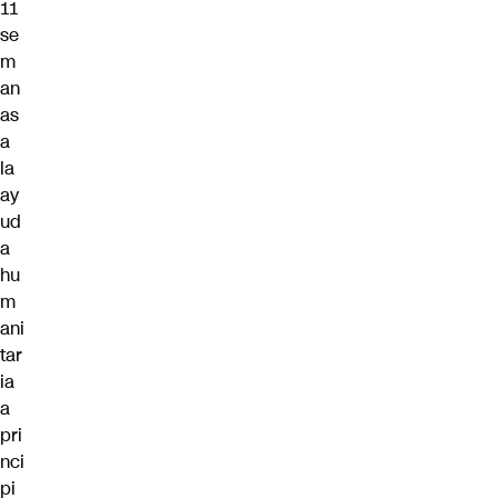
11
se
m
an
as
a
la
ay
ud
a
hu
m
ani
tar
ia
a
pri
nci
pi