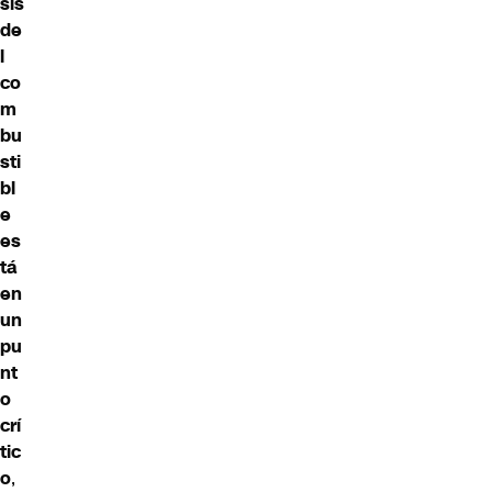
sis
de
l
co
m
bu
sti
bl
e
es
tá
en
un
pu
nt
o
crí
tic
o
,