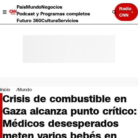
País
Mundo
Negocios
Radio
Podcast y Programas completos
CNN
Futuro 360
Cultura
Servicios
País
Mundo
Negocios
Inicio
Mundo
Crisis de combustible en
Deportes
Programas completos
Gaza alcanza punto crítico:
Cultura
Servicios
Médicos desesperados
Bits
CNN Data
meten varios bebés en
CNN tiempo