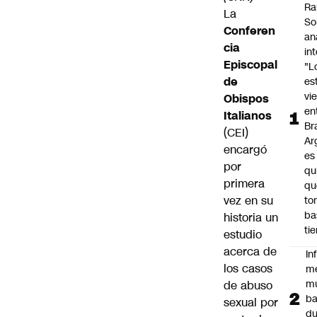
Ra
La
So
Conferen
an
cia
in
Episcopal
"L
de
es
vi
Obispos
en
Italianos
Bra
(CEI)
Ar
encargó
es
por
qu
primera
qu
vez en su
to
ba
historia un
ti
estudio
acerca de
In
los casos
m
m
de abuso
ba
sexual por
du