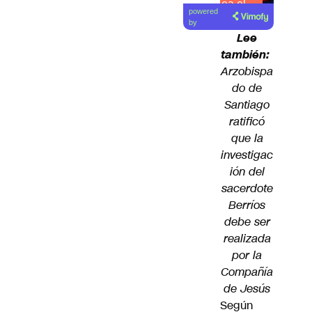
Lea el
powered
artículo
by
Lee
también:
Arzobispa
do de
Santiago
ratificó
que la
investigac
ión del
sacerdote
Berríos
debe ser
realizada
por la
Compañía
de Jesús
Según