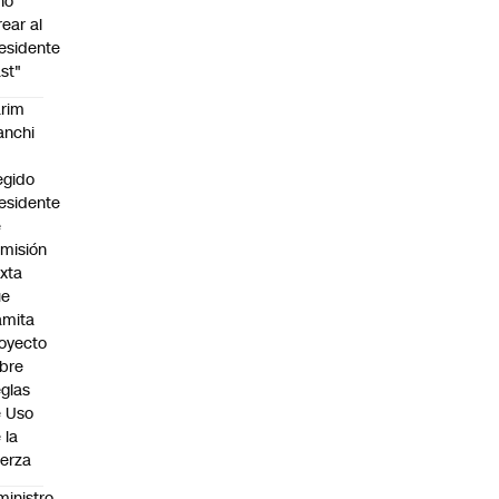
no
rear al
esidente
st"
rim
anchi
egido
esidente
e
misión
xta
ue
amita
oyecto
bre
glas
 Uso
 la
erza
ministro