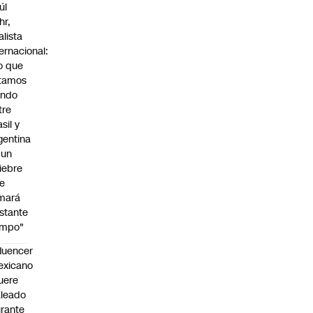
úl
hr,
alista
ternacional:
o que
tamos
endo
tre
sil y
gentina
 un
iebre
e
mará
stante
empo"
fluencer
exicano
uere
leado
rante