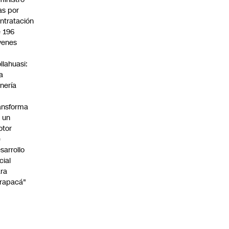
s por
ntratación
 196
venes
n
llahuasi:
a
nería
ansforma
 un
otor
e
sarrollo
cial
ra
rapacá"