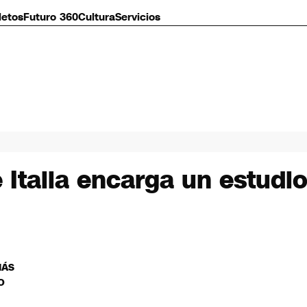
letos
Futuro 360
Cultura
Servicios
 Italia encarga un estudi
MÁS
O