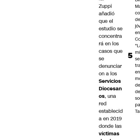
Zuppi
Ma
co
añadió
de
que el
jó
estudio se
e
concentra
Co
rá en los
"L
casos que
mi
se
se
tr
denunciar
en
on a los
m
Servicios
d
Diocesan
de
os
, una
so
red
pa
establecid
Ta
a en 2019
donde las
víctimas