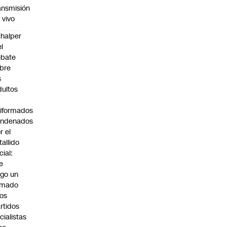
ansmisión
 vivo
halper
el
ebate
bre
s
dultos
iformados
ondenados
r el
tallido
cial:
e
go un
amado
los
rtidos
icialistas