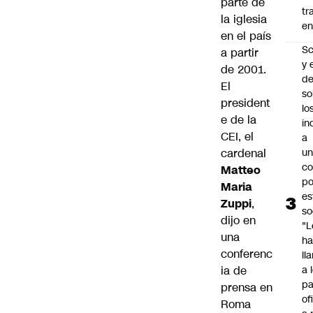
parte de
tr
la iglesia
en
en el país
Sc
a partir
y 
de 2001.
d
El
so
president
lo
e de la
in
CEI, el
a
cardenal
un
c
Matteo
po
Maria
es
Zuppi
,
so
dijo en
"L
una
ha
conferenc
ll
ia de
a 
pa
prensa en
of
Roma