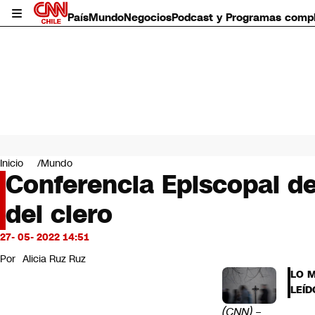
País
Mundo
Negocios
Podcast y Programas comp
País
Mundo
Inicio
Mundo
Negocios
Conferencia Episcopal de
Deportes
del clero
Programas completos
Cultura
Servicios
27- 05- 2022 14:51
Bits
Por
Alicia Ruz Ruz
CNN Data
LO 
CNN tiempo
LEÍD
Futuro 360
(CNN)
–
Opinión