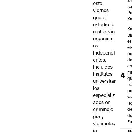
a 
este
to
viernes
Pr
que el
Ka
estudio lo
Ka
realizarán
Bi
organism
es
os
el
independi
pr
entes,
d
co
incluidos
mi
institutos
q
universitar
tr
ios
pr
especializ
so
ados en
Re
criminolo
de
de
gía y
Fu
victimolog
ía.
Bi