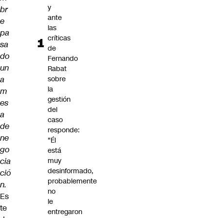
y
br
ante
e
las
pa
críticas
sa
de
do
Fernando
un
Rabat
a
sobre
la
m
gestión
es
del
a
caso
de
responde:
ne
"Él
go
está
cia
muy
desinformado,
ció
probablemente
n.
no
Es
le
te
entregaron