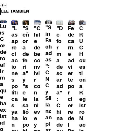
LEE TAMBIÉN
Lu
"S
"L
"S
"C
"D
Fe
C
is
in
as
eñ
hil
e
de
R
C
Fa
ap
or
e
fo
ca
U
or
ch
re
a
de
r
rn
C
de
ad
ci
de
be
m
e
H
ro
as
ac
fe
co
a
ad
cu
af
":
io
ri
nv
de
vi
es
ir
C
ne
a"
ivi
sc
er
ti
m
N
s
y
r
ar
te
on
a
C
po
"s
co
ad
po
a
qu
y
líti
e
n
a"
r
R
e
SII
ca
le
la
:
ci
eg
ha
la
s
sa
ni
C
er
ist
ex
nz
ya
lió
ev
hi
re
ro
ist
an
ha
lo
e
na
de
N
id
pl
n
po
y
de
l
ac
o
at