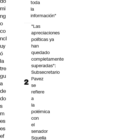
do
toda
mi
la
ng
información"
o
"Las
co
apreciaciones
ncl
políticas ya
uy
han
quedado
ó
completamente
la
superadas":
tre
Subsecretario
gu
Pavez
a
se
de
refiere
do
a
la
s
polémica
m
con
es
el
es
senador
ef
Squella