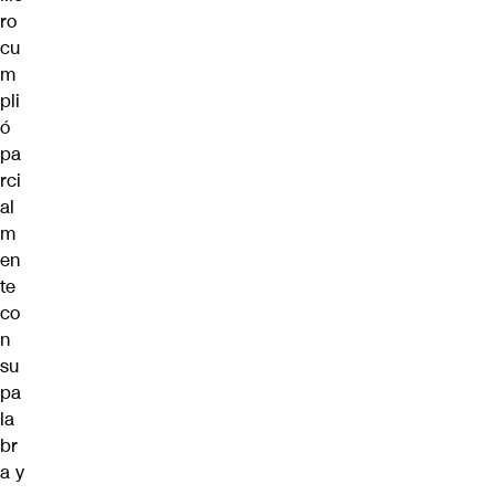
ro
cu
m
pli
ó
pa
rci
al
m
en
te
co
n
su
pa
la
br
a y