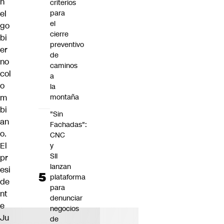
n
criterios
el
para
el
go
cierre
bi
preventivo
er
de
no
caminos
col
a
o
la
m
montaña
bi
"Sin
an
Fachadas":
o.
CNC
El
y
SII
pr
lanzan
esi
plataforma
de
para
nt
denunciar
e
negocios
Ju
de