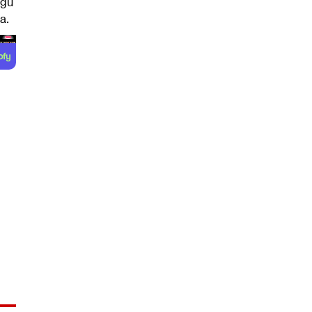
gu
a.