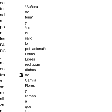
ec
"Señora
tu
de
ad
feria"
a
y
po
"se
r
le
salió
las
lo
FA
poblacional":
RC
Ferias
,
Libres
mi
rechazan
en
dichos
tra
de
Camila
s
Flores
se
y
re
llaman
ali
a
za
que
n
"el