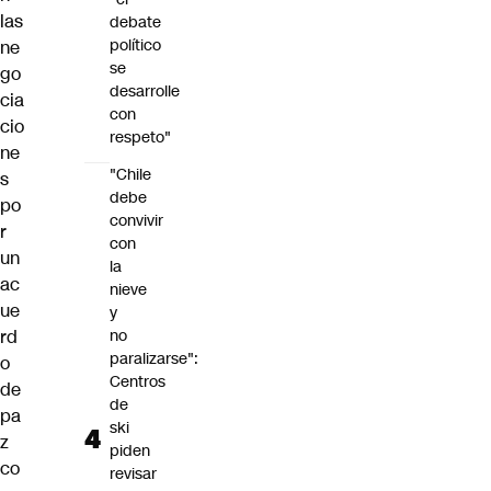
las
debate
político
ne
se
go
desarrolle
cia
con
cio
respeto"
ne
"Chile
s
debe
po
convivir
r
con
un
la
ac
nieve
ue
y
rd
no
paralizarse":
o
Centros
de
de
pa
ski
z
piden
co
revisar