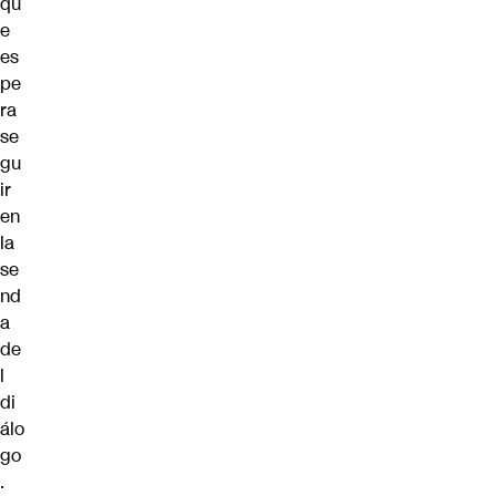
qu
e
es
pe
ra
se
gu
ir
en
la
se
nd
a
de
l
di
álo
go
.