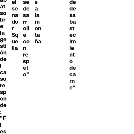
el
se
s
de
at
se
de
a
de
so
na
sa
la
sa
br
do
rr
m
ba
e
r
oll
on
st
la
Sq
e
ta
ec
ge
ue
co
ña
im
sti
lla
n
ie
ón
re
nt
de
sp
o
l
et
de
ca
o"
ca
so
rn
re
e"
sp
on
de
:
"É
l
es