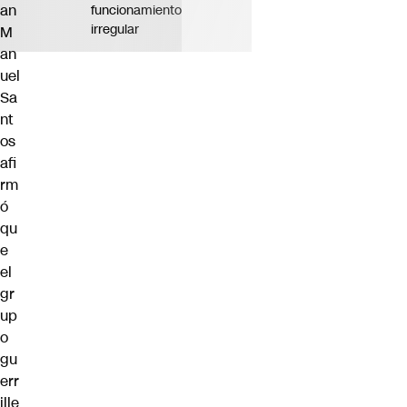
an
funcionamiento
irregular
M
an
uel
Sa
nt
os
afi
rm
ó
qu
e
el
gr
up
o
gu
err
ille