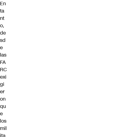
En
ta
nt
o,
de
sd
e
las
FA
RC
exi
gi
er
on
qu
e
los
mil
ita