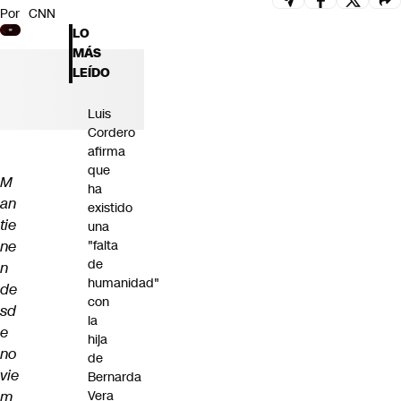
Por
CNN
Futuro 360
LO
Opinión
MÁS
LEÍDO
Luis
Cordero
afirma
que
M
ha
an
existido
tie
una
ne
"falta
de
n
humanidad"
de
con
sd
la
e
hija
no
de
vie
Bernarda
m
Vera