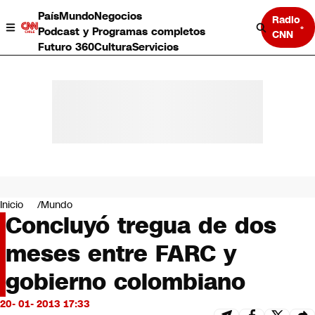
País
Mundo
Negocios
Radio
Podcast y Programas completos
CNN
Futuro 360
Cultura
Servicios
País
Mundo
Negocios
Inicio
Mundo
Concluyó tregua de dos
Deportes
Programas completos
meses entre FARC y
Cultura
Servicios
gobierno colombiano
Bits
CNN Data
20- 01- 2013 17:33
CNN tiempo