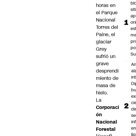
bl
horas en
si
el Parque
ap
Nacional
on
Torres del
es
Paine, el
me
glaciar
pr
po
Grey
Su
sufrió un
grave
An
desprendi
al
in
miento de
Di
masa de
b
hielo.
ex
La
ci
Corporaci
d
ón
se
Nacional
in
e
Forestal
lí