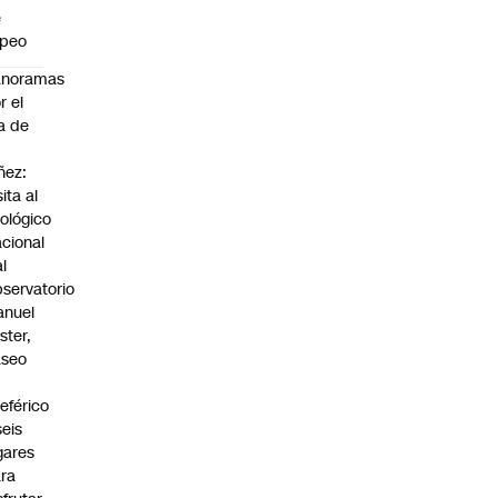
e
apeo
anoramas
r el
a de
ñez:
sita al
ológico
cional
al
servatorio
anuel
ster,
aseo
n
leférico
seis
gares
ra