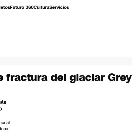
letos
Futuro 360
Cultura
Servicios
fractura del glaciar Grey
MÁS
O
ibunal
dena