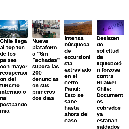
Desisten
Intensa
Chile llega
Nueva
de
búsqueda
al top ten
plataform
solicitud
de
de los
a “Sin
de
excursioni
países
Fachadas”
liquidació
sta
con mayor
supera las
n forzosa
extraviado
recuperaci
200
contra
en el
ón del
denuncias
Huawei
cerro
turismo
en sus
Chile:
Panul:
internacio
primeros
Document
Esto se
nal
dos días
os
sabe
postpande
cobrados
hasta
mia
ya
ahora del
estaban
caso
saldados