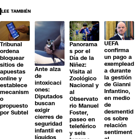
LEE TAMBIÉN
UEFA
Tribunal
Panorama
confirma
ordena
s por el
un pago a
bloquear
Día de la
exemplead
sitios de
Niñez:
Ante alza
a durante
apuestas
Visita al
de
la gestión
online y
Zoológico
intoxicaci
de Gianni
establece
Nacional y
ones:
Infantino,
mecanism
al
Diputados
en medio
o
Observato
buscan
de
propuesto
rio Manuel
exigir
desmentid
por Subtel
Foster,
cierres de
os sobre
paseo en
seguridad
relación
teleférico
infantil en
sentiment
y seis
líquidos
al