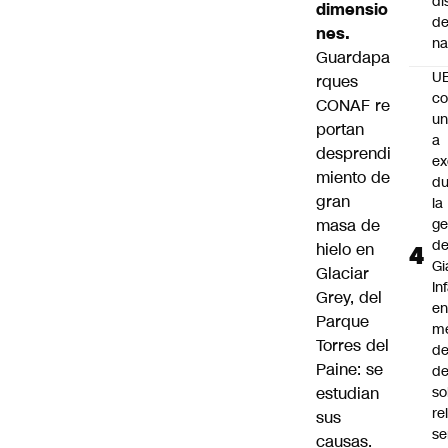
di
dimensio
de
nes.
na
Guardapa
U
rques
co
CONAF re
un
portan
a
desprendi
e
miento de
du
gran
la
masa de
ge
d
hielo en
Gi
Glaciar
In
Grey, del
e
Parque
m
Torres del
d
Paine: se
de
estudian
so
re
sus
se
causas.