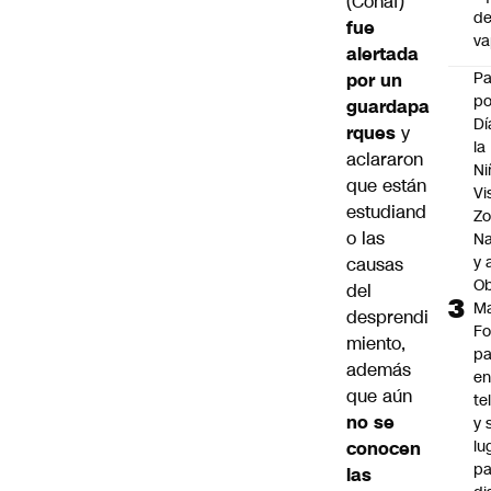
(Conaf)
d
fue
v
alertada
P
por un
po
guardapa
Dí
rques
y
la
aclararon
Ni
que están
Vi
estudiand
Zo
o las
Na
y 
causas
Ob
del
M
desprendi
Fo
miento,
p
además
e
que aún
te
no se
y 
lu
conocen
pa
las