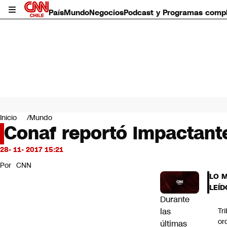
País
Mundo
Negocios
Podcast y Programas comp
País
Mundo
Inicio
Mundo
Negocios
Conaf reportó impactante 
Deportes
Programas completos
28- 11- 2017 15:21
Cultura
Por
CNN
Servicios
LO 
Bits
LEÍD
CNN Data
Durante
CNN tiempo
las
Tr
Futuro 360
or
últimas
Opinión