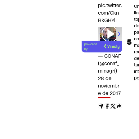
pic.twitter.
Ch
com/Ckn
ll
to
BkGHYlI
de
pa
c
m
powered
by
re
— CONAF
de
(@conaf_
tu
minagri)
in
p
28 de
noviembr
e de 2017