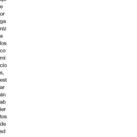
e
or
ga
niz
a
los
co
mi
cio
s,
est
ar
án
ab
ier
tos
de
sd