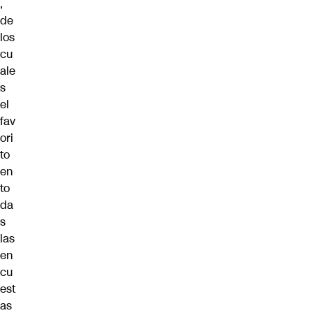
,
de
los
cu
ale
s
el
fav
ori
to
en
to
da
s
las
en
cu
est
as