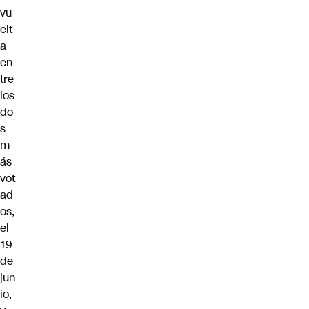
vu
elt
a
en
tre
los
do
s
m
ás
vot
ad
os,
el
19
de
jun
io,