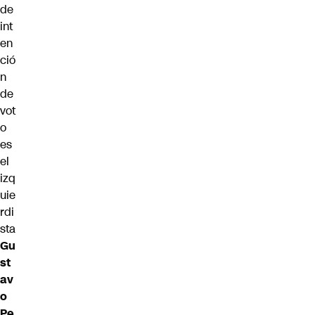
de
int
en
ció
n
de
vot
o
es
el
izq
uie
rdi
sta
Gu
st
av
o
Pe