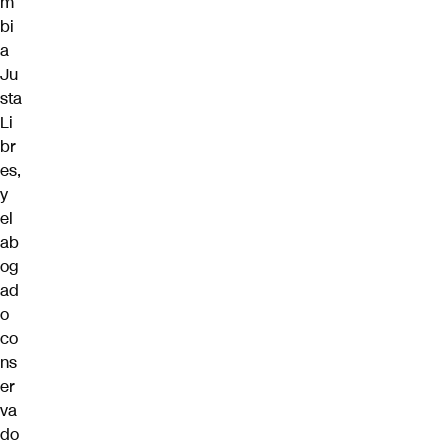
m
bi
a
Ju
sta
Li
br
es,
y
el
ab
og
ad
o
co
ns
er
va
do