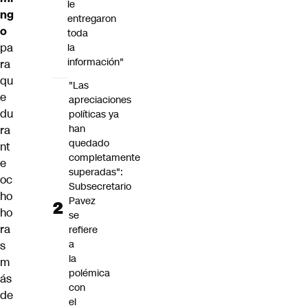
le
ng
entregaron
o
toda
pa
la
información"
ra
qu
"Las
e
apreciaciones
du
políticas ya
han
ra
quedado
nt
completamente
e
superadas":
oc
Subsecretario
ho
Pavez
ho
se
ra
refiere
a
s
la
m
polémica
ás
con
de
el