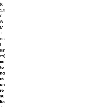
(0
1.0
0
G
M
T
de
l
lun
es)
se
te
nd
rá
un
re
su
lta