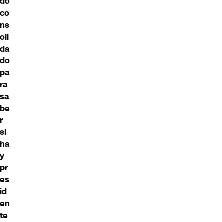
do
co
ns
oli
da
do
pa
ra
sa
be
r
si
ha
y
pr
es
id
en
te