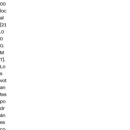
00
loc
al
(21
.0
0
G
M
T).
Lo
s
vot
an
tes
po
dr
án
es
co