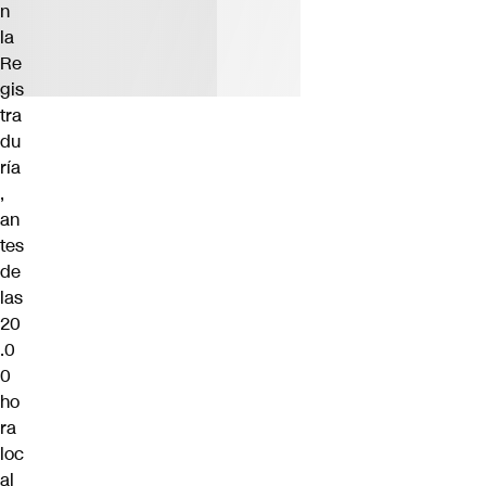
n
la
Re
gis
tra
du
ría
,
an
tes
de
las
20
.0
0
ho
ra
loc
al