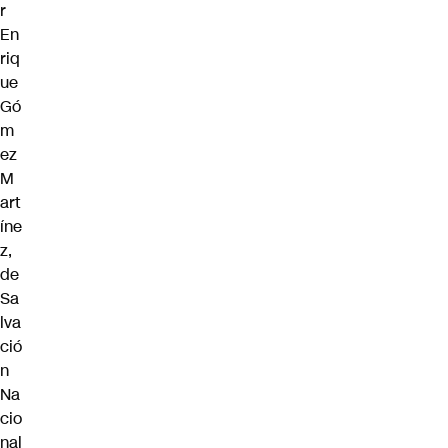
r
En
riq
ue
Gó
m
ez
M
art
íne
z,
de
Sa
lva
ció
n
Na
cio
nal