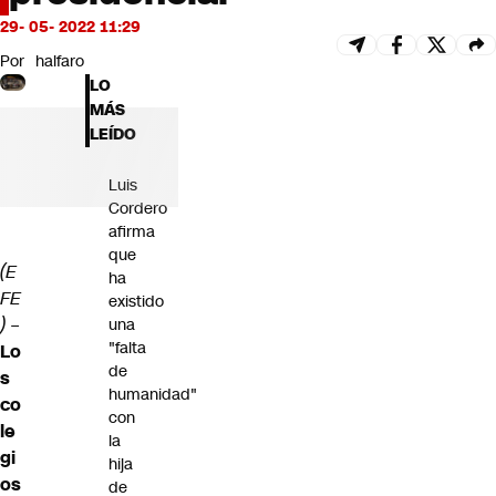
Futuro 360
29- 05- 2022 11:29
Opinión
Por
halfaro
LO
MÁS
LEÍDO
Luis
Cordero
afirma
que
(E
ha
FE
existido
) –
una
"falta
Lo
de
s
humanidad"
co
con
le
la
gi
hija
os
de