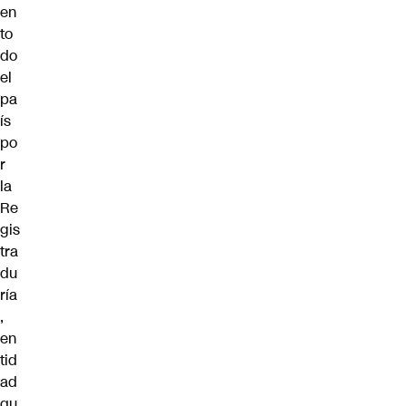
en
to
do
el
pa
ís
po
r
la
Re
gis
tra
du
ría
,
en
tid
ad
qu