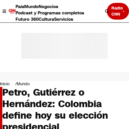
País
Mundo
Negocios
Radio
Podcast y Programas completos
CNN
Futuro 360
Cultura
Servicios
País
Mundo
Negocios
Inicio
Mundo
Petro, Gutiérrez o
Deportes
Programas completos
Hernández: Colombia
Cultura
Servicios
define hoy su elección
Bits
CNN Data
presidencial
CNN tiempo