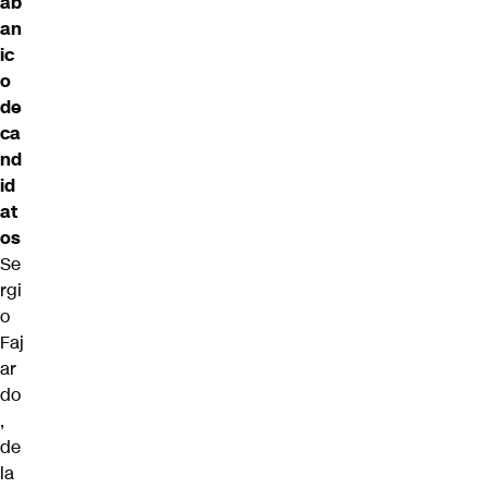
ab
an
ic
o
de
ca
nd
id
at
os
Se
rgi
o
Faj
ar
do
,
de
la