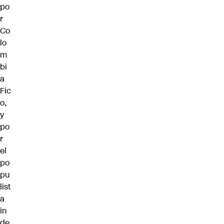
po
r
Co
lo
m
bi
a
Fic
o,
y
po
r
el
po
pu
list
a
in
de