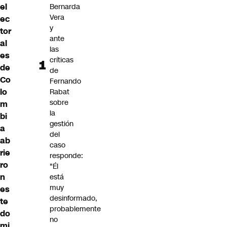
el
Bernarda
Vera
ec
y
tor
ante
al
las
es
críticas
de
de
Co
Fernando
lo
Rabat
sobre
m
la
bi
gestión
a
del
ab
caso
rie
responde:
ro
"Él
n
está
muy
es
desinformado,
te
probablemente
do
no
mi