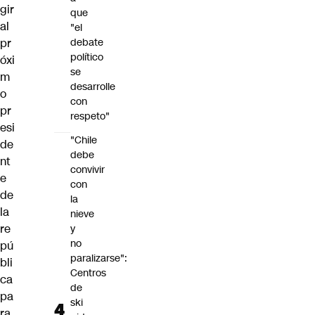
gir
que
al
"el
debate
pr
político
óxi
se
m
desarrolle
o
con
pr
respeto"
esi
"Chile
de
debe
nt
convivir
e
con
de
la
la
nieve
re
y
no
pú
paralizarse":
bli
Centros
ca
de
pa
ski
ra