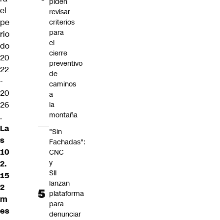
piden
el
revisar
pe
criterios
para
rio
el
do
cierre
20
preventivo
22
de
-
caminos
20
a
26
la
montaña
.
La
"Sin
s
Fachadas":
10
CNC
y
2.
SII
15
lanzan
2
plataforma
m
para
es
denunciar