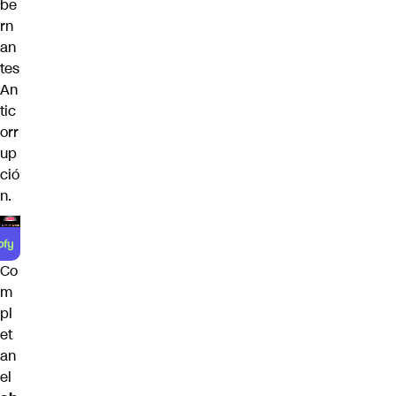
be
rn
an
tes
An
tic
orr
up
ció
n.
Co
m
pl
et
an
el