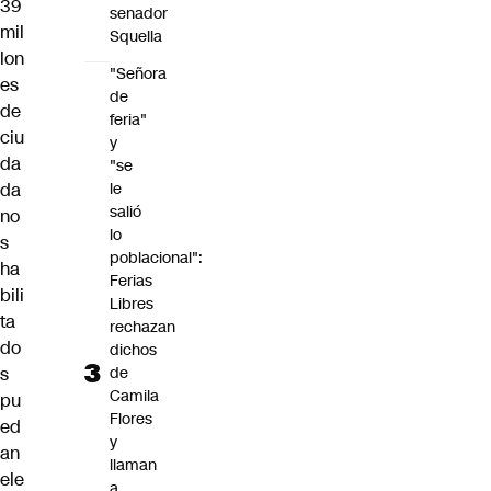
39
senador
mil
Squella
lon
"Señora
es
de
de
feria"
ciu
y
da
"se
le
da
salió
no
lo
s
poblacional":
ha
Ferias
bili
Libres
ta
rechazan
do
dichos
de
s
Camila
pu
Flores
ed
y
an
llaman
ele
a