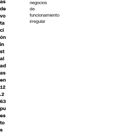
as
negocios
de
de
funcionamiento
vo
irregular
ta
ci
ón
in
st
al
ad
as
en
12
.2
63
pu
es
to
s