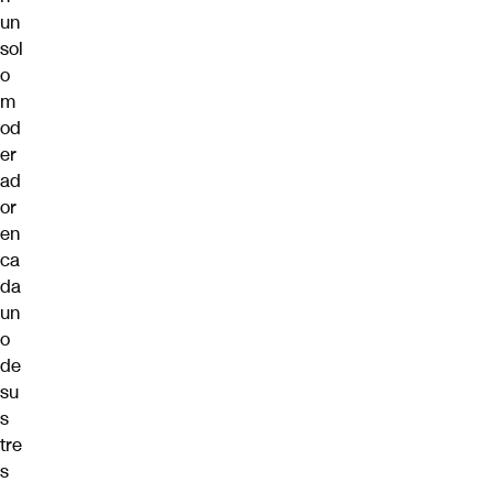
un
sol
o
m
od
er
ad
or
en
ca
da
un
o
de
su
s
tre
s