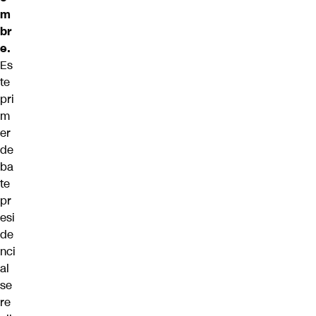
m
br
e.
Es
te
pri
m
er
de
ba
te
pr
esi
de
nci
al
se
re