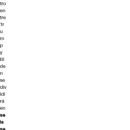
tro
en
tre
Tr
u
m
p
y
Bi
de
n
se
div
idi
rá
en
se
is
se