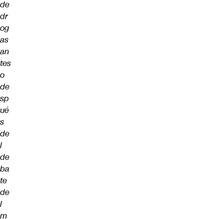
de
dr
og
as
an
tes
o
de
sp
ué
s
de
l
de
ba
te
de
l
m