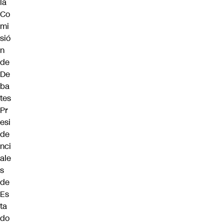
la
Co
mi
sió
n
de
De
ba
tes
Pr
esi
de
nci
ale
s
de
Es
ta
do