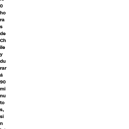
0
ho
ra
s
de
Ch
ile
y
du
rar
á
90
mi
nu
to
s,
si
n