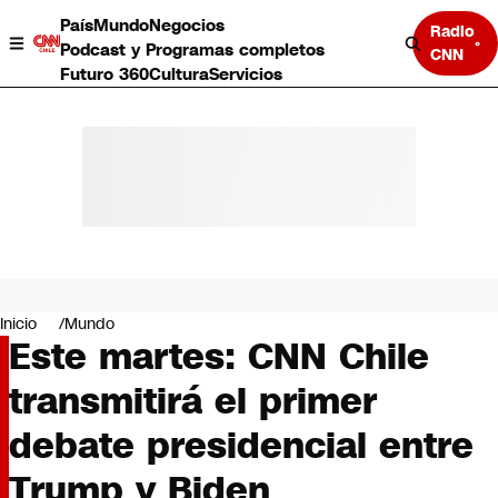
País
Mundo
Negocios
Radio
Podcast y Programas completos
CNN
Futuro 360
Cultura
Servicios
País
Mundo
Negocios
Inicio
Mundo
Este martes: CNN Chile
Deportes
Programas completos
transmitirá el primer
Cultura
Servicios
debate presidencial entre
Bits
CNN Data
Trump y Biden
CNN tiempo