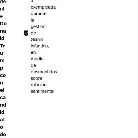
a
de
exempleada
nt
durante
e
la
Do
gestión
na
de
ld
Gianni
Tr
Infantino,
en
u
medio
m
de
p
desmentidos
co
sobre
n
relación
el
sentimental
ca
nd
id
at
o
de