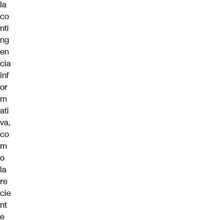
la
co
nti
ng
en
cia
inf
or
m
ati
va,
co
m
o
la
re
cie
nt
e