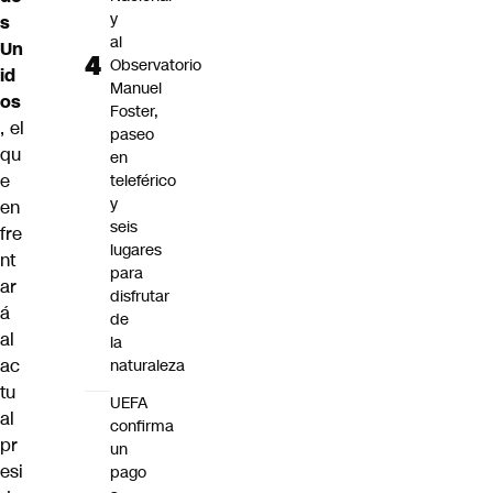
y
s
al
Un
Observatorio
id
Manuel
os
Foster,
, el
paseo
qu
en
e
teleférico
y
en
seis
fre
lugares
nt
para
ar
disfrutar
á
de
al
la
ac
naturaleza
tu
UEFA
al
confirma
pr
un
esi
pago