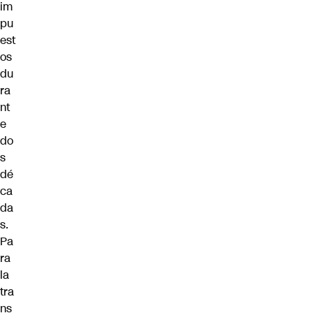
im
pu
est
os
du
ra
nt
e
do
s
dé
ca
da
s.
Pa
ra
la
tra
ns