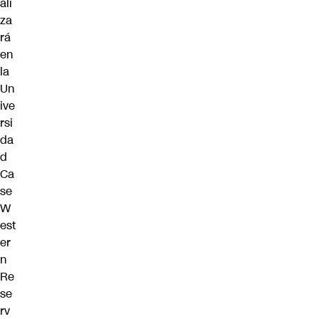
ali
za
rá
en
la
Un
ive
rsi
da
d
Ca
se
W
est
er
n
Re
se
rv