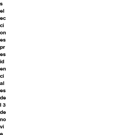
s
el
ec
ci
on
es
pr
es
id
en
ci
al
es
de
l 3
de
no
vi
e