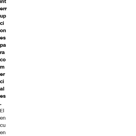
int
err
up
ci
on
es
pa
ra
co
m
er
ci
al
es
.
El
en
cu
en