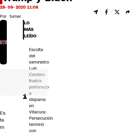
Futuro 360
28- 09- 2020 11:08
Opinión
Por
turner
LO
MÁS
LEÍDO
Escolta
del
exministro
Luis
Cordero
frustra
portonazo
a
disparos
en
Vitacura:
Es
Persecución
te
terminó
m
con