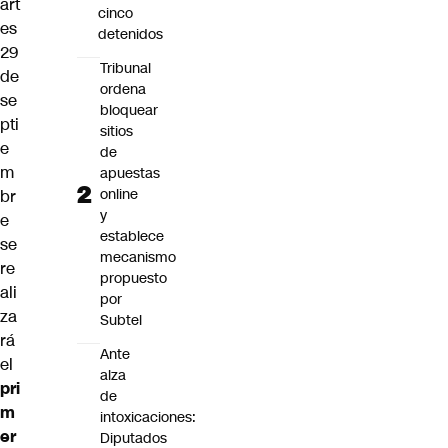
art
cinco
es
detenidos
29
Tribunal
de
ordena
se
bloquear
pti
sitios
e
de
m
apuestas
online
br
y
e
establece
se
mecanismo
re
propuesto
ali
por
za
Subtel
rá
Ante
el
alza
pri
de
m
intoxicaciones:
er
Diputados