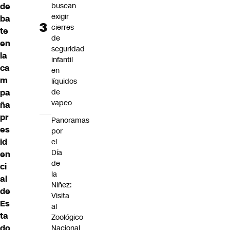
de
buscan
exigir
ba
cierres
te
de
en
seguridad
la
infantil
ca
en
m
líquidos
pa
de
vapeo
ña
pr
Panoramas
es
por
id
el
Día
en
de
ci
la
al
Niñez:
de
Visita
Es
al
ta
Zoológico
do
Nacional