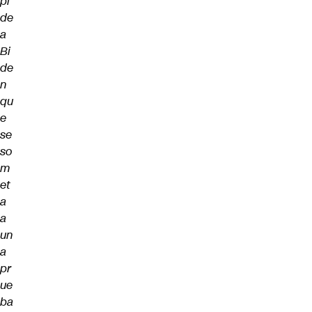
pi
de
a
Bi
de
n
qu
e
se
so
m
et
a
a
un
a
pr
ue
ba