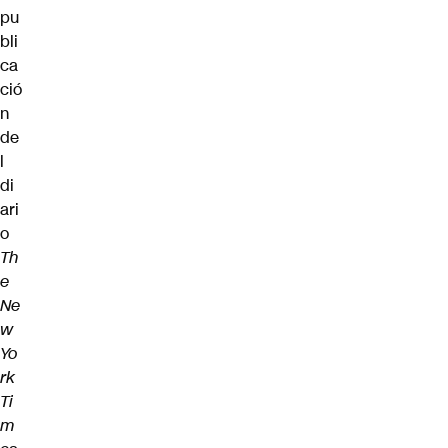
pu
bli
ca
ció
n
de
l
di
ari
o
Th
e
Ne
w
Yo
rk
Ti
m