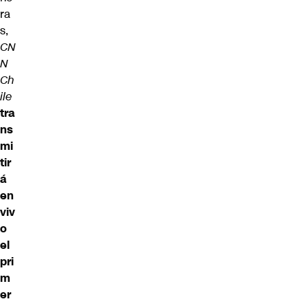
ra
s,
CN
N
Ch
ile
tra
ns
mi
tir
á
en
viv
o
el
pri
m
er