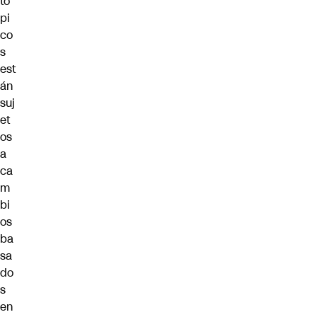
tó
pi
co
s
est
án
suj
et
os
a
ca
m
bi
os
ba
sa
do
s
en