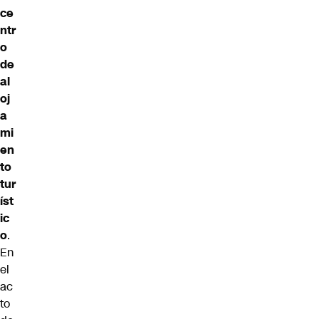
ce
ntr
o
de
al
oj
a
mi
en
to
tur
íst
ic
o
.
En
el
ac
to