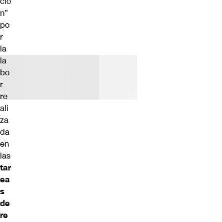
ció
n”
po
r
la
la
bo
r
re
ali
za
da
en
las
tar
ea
s
de
re