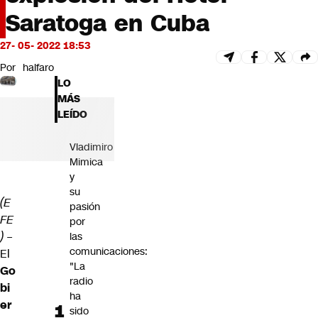
Futuro 360
Saratoga en Cuba
Opinión
27- 05- 2022 18:53
Por
halfaro
LO
MÁS
LEÍDO
Vladimiro
Mimica
y
su
(E
pasión
FE
por
) –
las
comunicaciones:
El
"La
Go
radio
bi
ha
er
sido