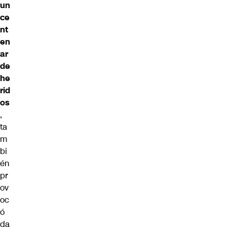
un
ce
nt
en
ar
de
he
rid
os
,
ta
m
bi
én
pr
ov
oc
ó
da