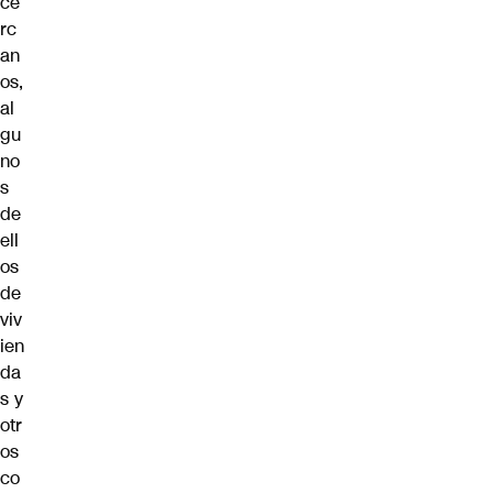
ce
rc
an
os,
al
gu
no
s
de
ell
os
de
viv
ien
da
s y
otr
os
co