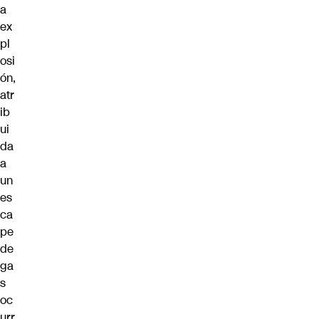
a
ex
pl
osi
ón,
atr
ib
ui
da
a
un
es
ca
pe
de
ga
s
oc
urr