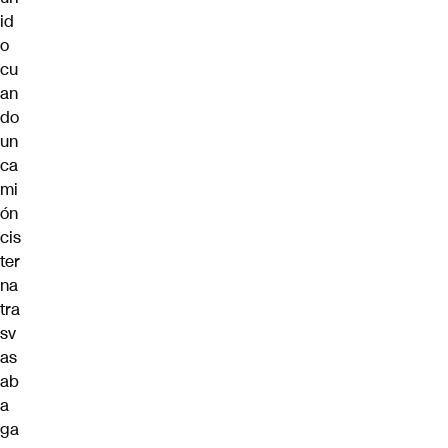
id
o
cu
an
do
un
ca
mi
ón
cis
ter
na
tra
sv
as
ab
a
ga