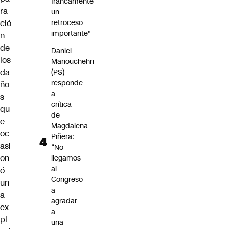
francamente
ra
un
retroceso
ció
importante"
n
de
Daniel
los
Manouchehri
da
(PS)
responde
ño
a
s
crítica
qu
de
e
Magdalena
oc
Piñera:
asi
“No
on
llegamos
al
ó
Congreso
un
a
a
agradar
ex
a
pl
una