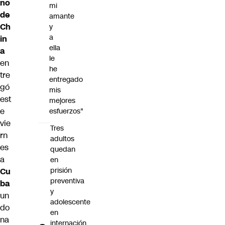
no
mi
de
amante
Ch
y
a
in
ella
a
le
en
he
tre
entregado
gó
mis
est
mejores
e
esfuerzos"
vie
Tres
rn
adultos
es
quedan
a
en
prisión
Cu
preventiva
ba
y
un
adolescente
do
en
na
internación