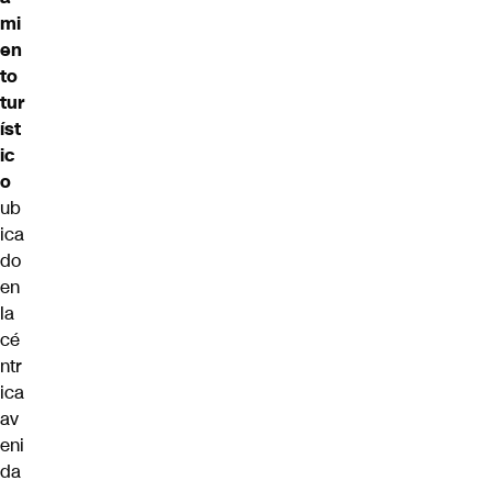
mi
en
to
tur
íst
ic
o
ub
ica
do
en
la
cé
ntr
ica
av
eni
da