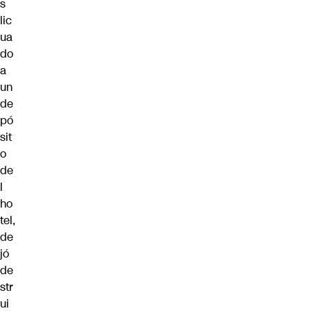
s
lic
ua
do
a
un
de
pó
sit
o
de
l
ho
tel,
de
jó
de
str
ui