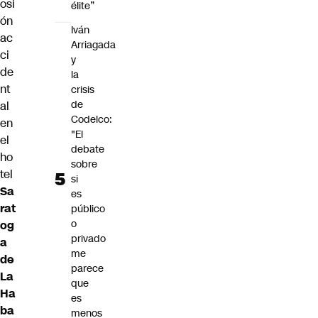
osi
élite”
ón
Iván
ac
Arriagada
ci
y
de
la
nt
crisis
de
al
Codelco:
en
"El
el
debate
ho
sobre
tel
si
Sa
es
rat
público
o
og
privado
a
me
de
parece
La
que
Ha
es
ba
menos