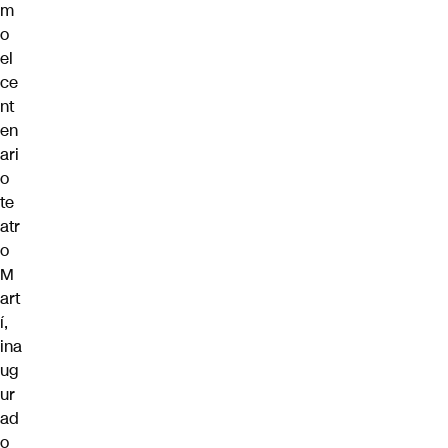
m
o
el
ce
nt
en
ari
o
te
atr
o
M
art
í,
ina
ug
ur
ad
o