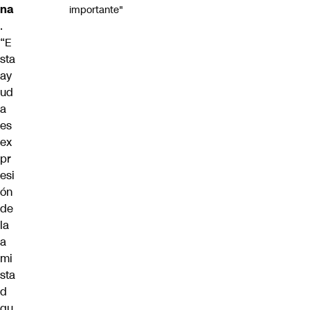
na
importante"
.
“E
sta
ay
ud
a
es
ex
pr
esi
ón
de
la
a
mi
sta
d
qu