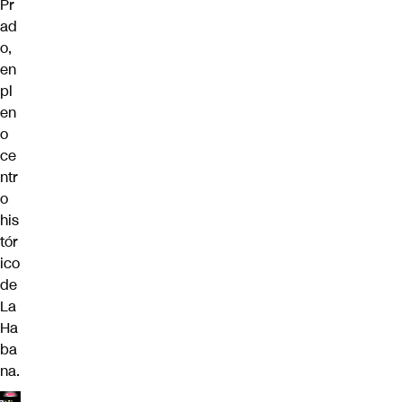
Pr
ad
o,
en
pl
en
o
ce
ntr
o
his
tór
ico
de
La
Ha
ba
na.