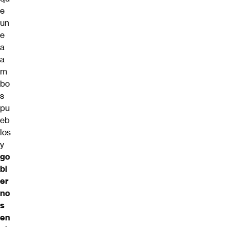
e
un
e
a
a
m
bo
s
pu
eb
los
y
go
bi
er
no
s
en