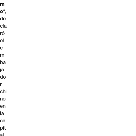
m
o
“,
de
cla
ró
el
e
m
ba
ja
do
r
chi
no
en
la
ca
pit
al