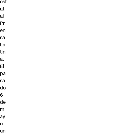
est
at
al
Pr
en
sa
La
tin
a.
El
pa
sa
do
6
de
m
ay
o
un