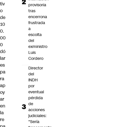
tiv
provisoria
o
tras
encerrona
de
frustrada
10
a
0.
escolta
00
del
0
exministro
dó
Luis
lar
Cordero
es
Director
pa
del
ra
INDH
ap
por
eventual
oy
pérdida
ar
de
en
acciones
la
judiciales:
re
"Sería
pa