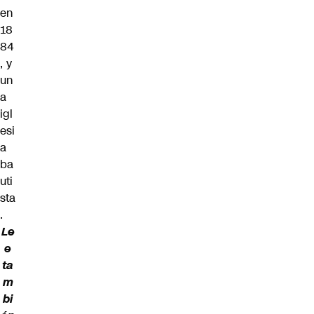
en
18
84
, y
un
a
igl
esi
a
ba
uti
sta
.
Le
e
ta
m
bi