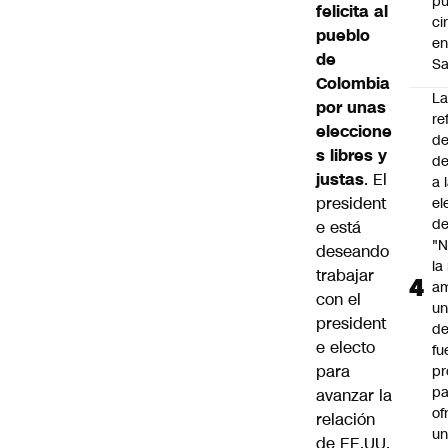
p
felicita al
ci
pueblo
e
de
Sa
Colombia
L
por unas
re
eleccione
de
s libres y
de
justas
. El
a 
president
el
de
e está
"N
deseando
la
trabajar
am
con el
un
president
de
e electo
fu
para
pr
pa
avanzar la
of
relación
u
de EE.UU.