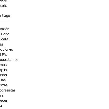
ueden
rcular
n
ntiago
a
flexión
 Boric
 cara
las
ecciones
l FA:
ecesitamos
 más
plia
idad
 las
erzas
ogresistas
ra
recer
na