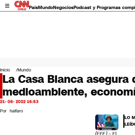
País
Mundo
Negocios
Podcast y Programas comp
País
Mundo
Inicio
Mundo
Negocios
La Casa Blanca asegura q
Deportes
medioambiente, economí
Programas completos
Cultura
Servicios
21- 06- 2022 16:53
Bits
Por
halfaro
CNN Data
LO 
CNN tiempo
LEÍD
Futuro 360
(EFE) –
El
Opinión