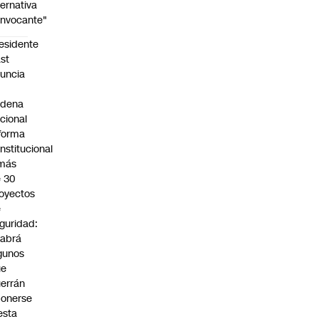
ternativa
nvocante"
esidente
st
uncia
n
adena
cional
forma
nstitucional
 más
 30
oyectos
e
guridad:
abrá
gunos
ue
errán
onerse
esta