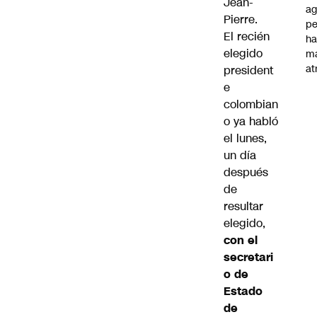
Jean-
ag
Pierre.
pe
El recién
ha
elegido
m
at
president
e
colombian
o ya habló
el lunes,
un día
después
de
resultar
elegido,
con el
secretari
o de
Estado
de