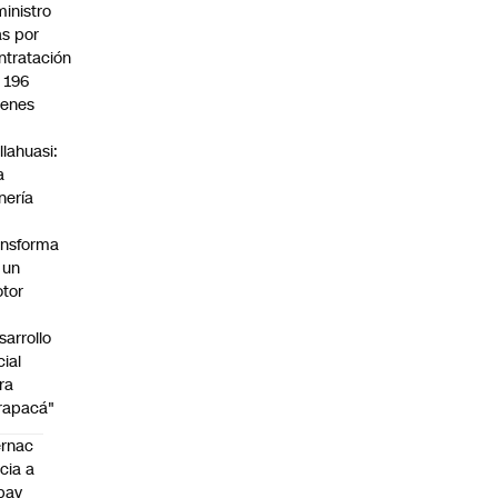
ministro
s por
ntratación
 196
venes
llahuasi:
a
nería
ansforma
 un
tor
sarrollo
cial
ra
rapacá"
rnac
icia a
pay