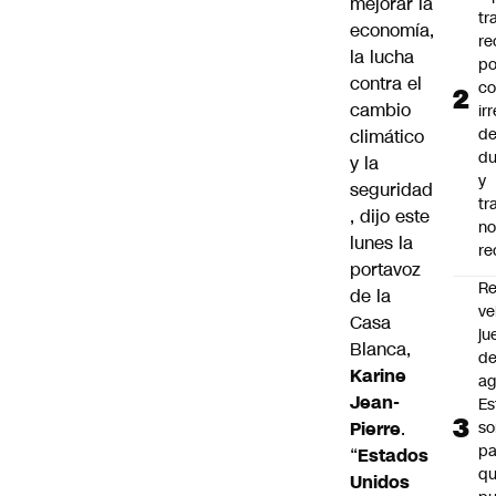
mejorar la
tr
economía,
re
la lucha
po
contra el
co
cambio
ir
de
climático
du
y la
y
seguridad
tr
, dijo este
n
lunes la
re
portavoz
Re
de la
ve
Casa
ju
Blanca,
d
Karine
ag
Jean-
Es
Pierre
.
so
pa
“
Estados
qu
Unidos