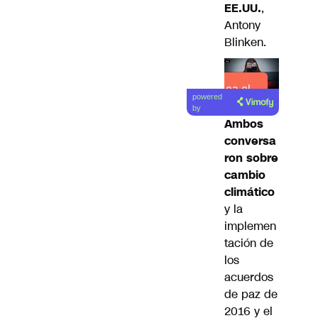
EE.UU.
,
Antony
Blinken.
Lea el
powered
artículo
by
Ambos
conversa
ron sobre
cambio
climático
y la
implemen
tación de
los
acuerdos
de paz de
2016 y el