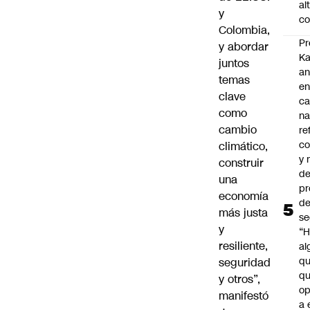
al
y
co
Colombia,
Pr
y abordar
Ka
juntos
an
temas
e
clave
c
como
na
cambio
re
co
climático,
y
construir
de
una
pr
economía
d
más justa
se
y
“H
resiliente,
al
q
seguridad
qu
y otros”,
op
manifestó
a 