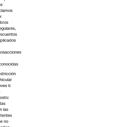
as
clamos
r
bros
regulares,
scuentos
plicados
ansacciones
o
conocidas
stricción
hicular
eves 6
e
osto:
tas
n las
tentes
e no