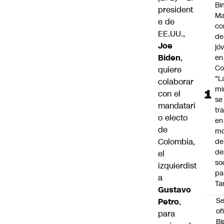
Bi
president
Ma
e de
co
EE.UU.,
de
Joe
jó
Biden
,
en
Co
quiere
"L
colaborar
mi
con el
se
mandatari
tr
o electo
en
de
mo
Colombia,
de
de
el
so
izquierdist
pa
a
Ta
Gustavo
Se
Petro
,
of
para
Bi