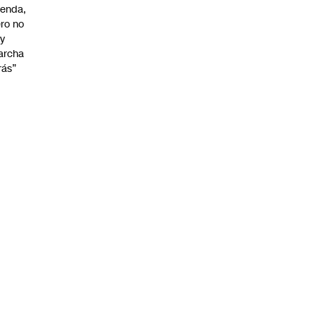
enda,
ro no
y
archa
rás”