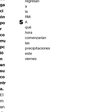
regresan
ga
a
ci
la
ón
RM:
A
po
qué
r
hora
co
comenzarían
rru
las
pc
precipitaciones
ió
este
n
viernes
en
su
co
ntr
a.
El
m
an