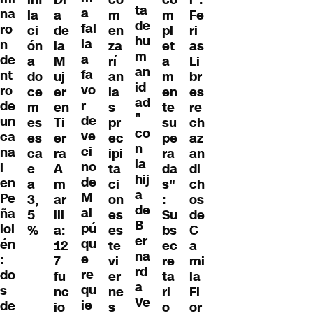
ta
a
na
la
a
m
m
Fe
de
fal
ro
ci
de
en
pl
ri
hu
la
n
ón
la
za
et
as
m
a
de
a
M
rí
a
Li
an
fa
nt
do
uj
an
m
br
id
vo
ro
ce
er
la
en
es
ad
r
de
m
en
s
te
re
"
de
un
es
Ti
pr
su
ch
co
ve
ca
es
er
ec
pe
az
n
ci
na
ca
ra
ipi
ra
an
la
no
l
e
A
ta
da
di
hij
de
en
a
m
ci
s"
ch
a
M
Pe
3,
ar
on
:
os
de
ai
ña
5
ill
es
Su
de
B
pú
lol
%
a:
es
bs
C
er
qu
én
12
te
ec
a
na
e
:
7
vi
re
mi
rd
re
do
fu
er
ta
la
a
qu
s
nc
ne
ri
Fl
Ve
ie
de
io
s
o
or