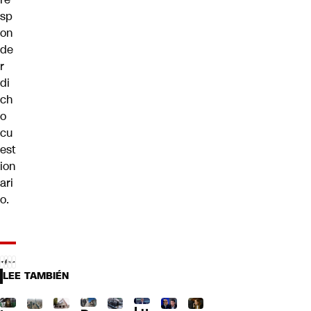
sp
on
de
r
di
ch
o
cu
est
ion
ari
o.
LEE TAMBIÉN