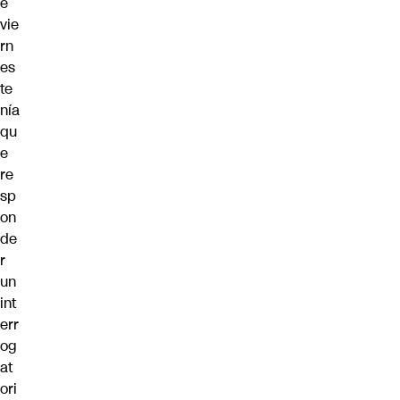
e
vie
rn
es
te
nía
qu
e
re
sp
on
de
r
un
int
err
og
at
ori