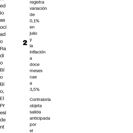
registra
ed
variación
io
de
as
0,1%
oci
en
julio
ad
y
o
la
Ra
inflación
di
a
o
doce
Bí
meses
o
cae
a
Bí
3,5%
o
,
El
Contraloría
Pr
objeta
salida
esi
anticipada
de
por
nt
el