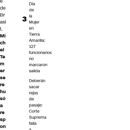
e
Día
de
de
Br
la
asi
Mujer
en
l,
Tierra
Mi
Amarilla:
ch
127
el
funcionarios
Te
no
m
marcaron
er
salida
se
Deberán
re
sacar
hu
rejas
só
de
a
pasaje:
Corte
re
Suprema
sp
falla
on
a