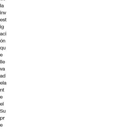
la
inv
est
ig
aci
ón
qu
e
lle
va
ad
ela
nt
e
el
Su
pr
e