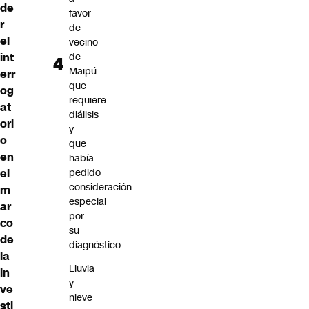
de
favor
r
de
el
vecino
int
de
Maipú
err
que
og
requiere
at
diálisis
ori
y
o
que
en
había
el
pedido
consideración
m
especial
ar
por
co
su
de
diagnóstico
la
Lluvia
in
y
ve
nieve
sti