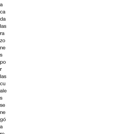
a
ca
da
las
ra
zo
ne
s
po
r
las
cu
ale
s
se
ne
gó
a
re