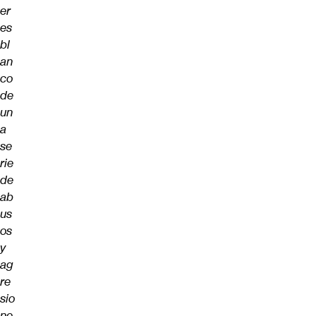
er
es
bl
an
co
de
un
a
se
rie
de
ab
us
os
y
ag
re
sio
ne