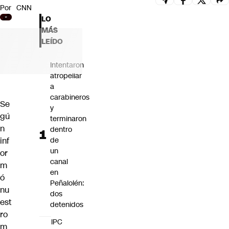
Por
CNN
Futuro 360
LO
Opinión
MÁS
LEÍDO
Intentaron
atropellar
a
carabineros
Se
y
gú
terminaron
n
dentro
inf
de
un
or
canal
m
en
ó
Peñalolén:
nu
dos
est
detenidos
ro
IPC
m