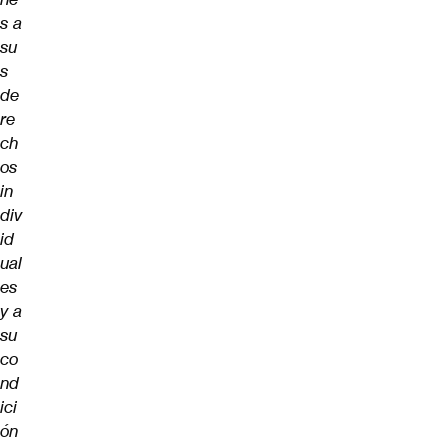
s a
su
s
de
re
ch
os
in
div
id
ual
es
y a
su
co
nd
ici
ón