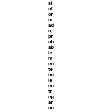
si
nf
or
m
ad
o,
pr
ob
ab
le
m
en
te
no
le
en
tr
eg
ar
on