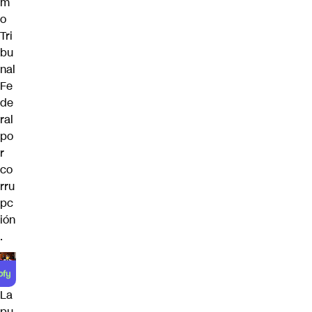
m
o
Tri
bu
nal
Fe
de
ral
po
r
co
rru
pc
ión
.
La
pu