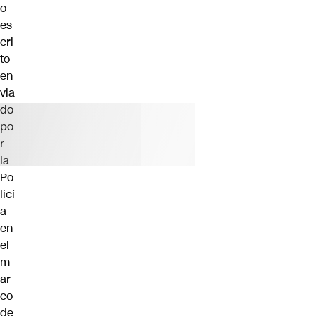
o
es
cri
to
en
via
do
po
r
la
Po
licí
a
en
el
m
ar
co
de