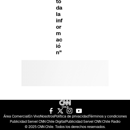
to
da
la
inf
or
m
ac
ió
n"
Área Comercial
En Vivo
Nosotros
Política de privacidad
Términos y condiciones
Publicidad Servel CNN Chile Digital
Publicidad Servel CNN Chile Radio
© 2025 CNN Chile. Todos los derechos reservados.