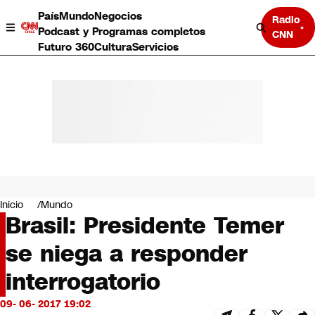
País
Mundo
Negocios
Radio
Podcast y Programas completos
CNN
Futuro 360
Cultura
Servicios
País
Mundo
Negocios
Inicio
Mundo
Brasil: Presidente Temer
Deportes
Programas completos
se niega a responder
Cultura
Servicios
interrogatorio
Bits
CNN Data
09- 06- 2017 19:02
CNN tiempo