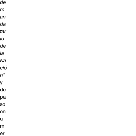
de
m
an
da
tar
io
de
la
Na
ció
n”
y
de
pa
so
en
u
m
er