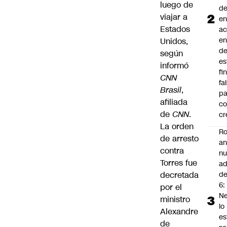
luego de
d
viajar a
en
Estados
a
en
Unidos,
d
según
es
informó
fi
CNN
fa
Brasil
,
pa
afiliada
co
de
CNN
.
cr
La orden
Ro
de arresto
an
contra
n
Torres fue
ad
decretada
d
6:
por el
Ne
ministro
lo
Alexandre
es
de