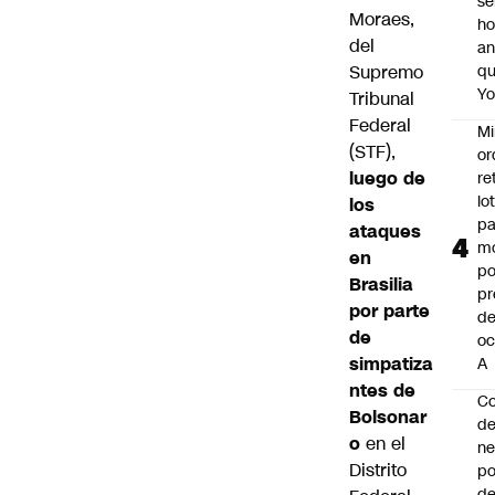
se
Moraes,
ho
del
an
Supremo
q
Y
Tribunal
Federal
Mi
(STF),
or
luego de
re
lo
los
p
ataques
m
en
po
Brasilia
pr
por parte
d
de
oc
simpatiza
A
ntes de
Co
Bolsonar
de
o
en el
ne
Distrito
po
de