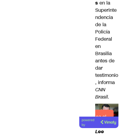
s
en la
Superinte
ndencia
de la
Policía
Federal
en
Brasilia
antes de
dar
testimonio
, informa
CNN
Brasil.
Lea el
powered
artículo
by
Lee