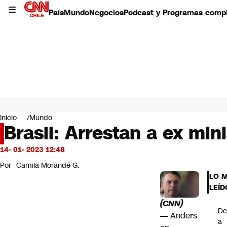
País
Mundo
Negocios
Podcast y Programas comp
País
Mundo
Inicio
Mundo
Negocios
Brasil: Arrestan a ex min
Deportes
Programas completos
14- 01- 2023 12:48
Cultura
Por
Camila Morandé G.
Servicios
LO 
Bits
LEÍD
CNN Data
(CNN)
CNN tiempo
De
Futuro 360
—
Anders
a
Opinión