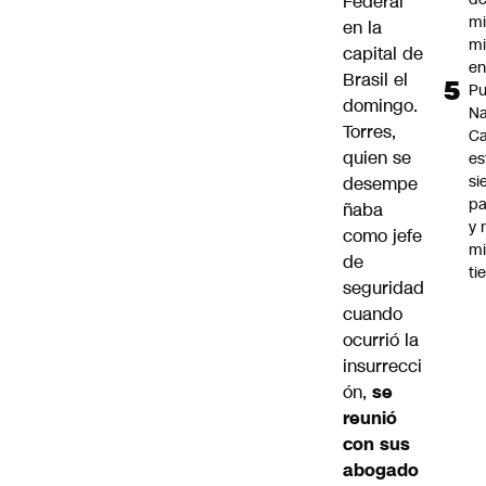
Federal
mi
en la
mi
capital de
e
Brasil el
Pu
domingo.
Na
Torres,
C
quien se
es
si
desempe
p
ñaba
y 
como jefe
m
de
ti
seguridad
cuando
ocurrió la
insurrecci
ón,
se
reunió
con sus
abogado