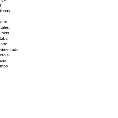
l
llones
n
erto
tales:
amino
taba
endo
avimentado
roto al
ismo
empo