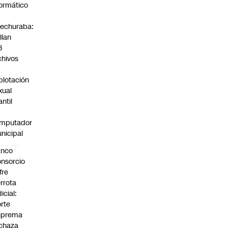
formático
echuraba:
llan
3
chivos
plotación
xual
antil
mputador
nicipal
anco
nsorcio
fre
rrota
dicial:
rte
uprema
chaza