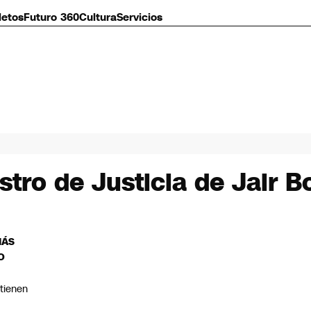
letos
Futuro 360
Cultura
Servicios
istro de Justicia de Jair 
MÁS
O
tienen