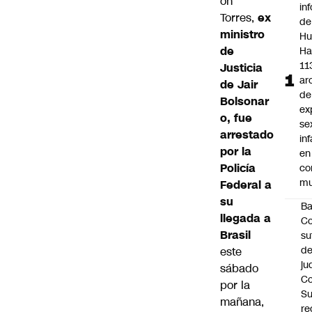
on
in
Torres,
ex
de
ministro
Hu
de
Ha
11
Justicia
ar
de Jair
de
Bolsonar
ex
o, fue
se
arrestado
inf
por la
en
Policía
co
mu
Federal a
su
B
llegada a
Co
Brasil
su
de
este
ju
sábado
Co
por la
S
mañana,
re