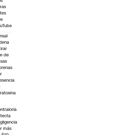
is
ras
tes
ue
ouTube
nsal
dena
tirar
te de
asas
orenas
r
esencia
e
ratoxina
ntraloría
tecta
gligencia
r más
 $10