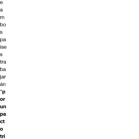
e
a
m
bo
s
pa
íse
s
tra
ba
jar
án
“
p
or
un
pa
ct
o
tri