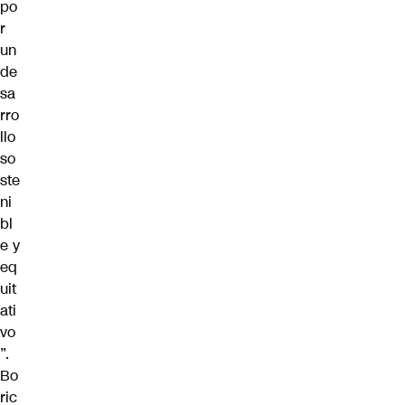
po
r
un
de
sa
rro
llo
so
ste
ni
bl
e y
eq
uit
ati
vo
”.
Bo
ric