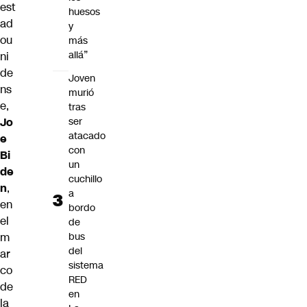
est
huesos
ad
y
ou
más
allá”
ni
de
Joven
ns
murió
e,
tras
ser
Jo
atacado
e
con
Bi
un
de
cuchillo
n
,
a
en
bordo
el
de
bus
m
del
ar
sistema
co
RED
de
en
la