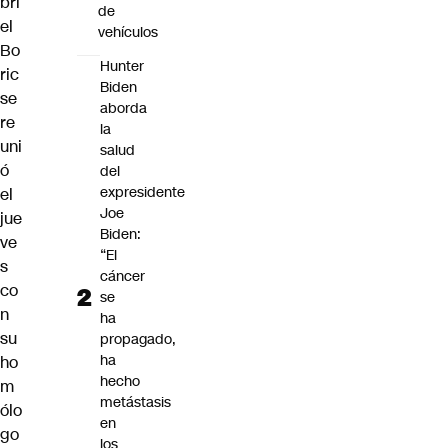
bri
de
el
vehículos
Bo
Hunter
ric
Biden
se
aborda
re
la
uni
salud
ó
del
expresidente
el
Joe
jue
Biden:
ve
“El
s
cáncer
co
se
n
ha
su
propagado,
ha
ho
hecho
m
metástasis
ólo
en
go
los