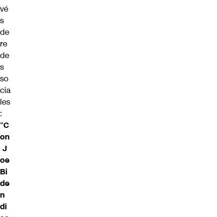
vé
s
de
re
de
s
so
cia
les
:
“
C
on
J
oe
Bi
de
n
di