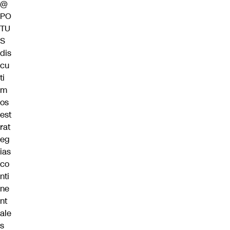
@
PO
TU
S
dis
cu
ti
m
os
est
rat
eg
ias
co
nti
ne
nt
ale
s