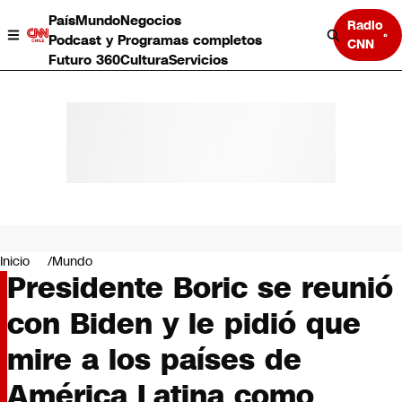
País
Mundo
Negocios
Radio
Podcast y Programas completos
CNN
Futuro 360
Cultura
Servicios
País
Mundo
Negocios
Inicio
Mundo
Presidente Boric se reunió
Deportes
Programas completos
con Biden y le pidió que
Cultura
Servicios
mire a los países de
Bits
CNN Data
América Latina como
CNN tiempo