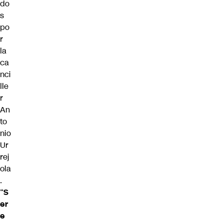
do
s
po
r
la
ca
nci
lle
r
An
to
nio
Ur
rej
ola
.
“
S
er
e