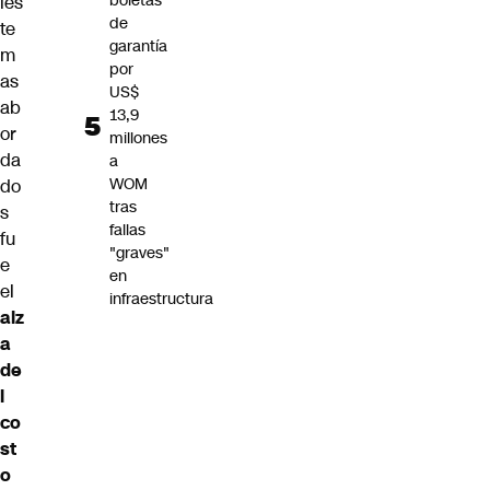
boletas
les
de
te
garantía
m
por
as
US$
ab
13,9
or
millones
da
a
WOM
do
tras
s
fallas
fu
"graves"
e
en
el
infraestructura
alz
a
de
l
co
st
o