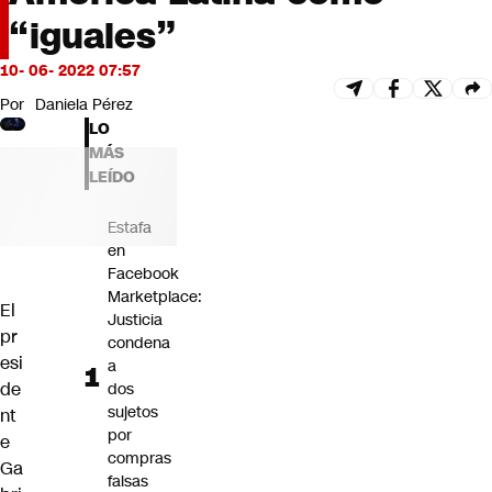
Futuro 360
“iguales”
Opinión
10- 06- 2022 07:57
Por
Daniela Pérez
LO
MÁS
LEÍDO
Estafa
en
Facebook
Marketplace:
El
Justicia
pr
condena
esi
a
de
dos
sujetos
nt
por
e
compras
Ga
falsas