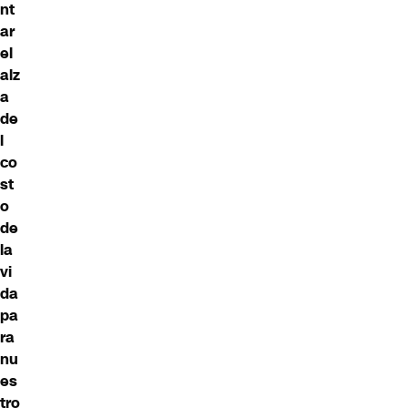
nt
ar
el
alz
a
de
l
co
st
o
de
la
vi
da
pa
ra
nu
es
tro