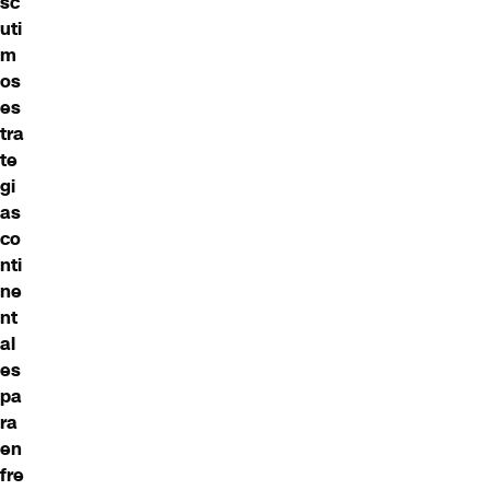
sc
uti
m
os
es
tra
te
gi
as
co
nti
ne
nt
al
es
pa
ra
en
fre