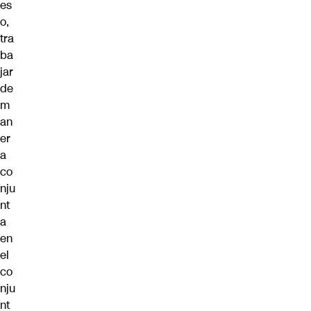
es
o,
tra
ba
jar
de
m
an
er
a
co
nju
nt
a
en
el
co
nju
nt