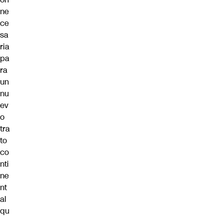
ne
ce
sa
ria
pa
ra
un
nu
ev
o
tra
to
co
nti
ne
nt
al
qu