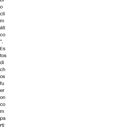
o
cli
m
áti
co
”.
Es
tos
di
ch
os
fu
er
on
co
m
pa
rti