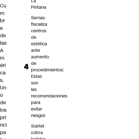
La
Cu
Pintana
m
Sernac
br
fiscaliza
e
centros
de
de
las
estética
A
ante
aumento
m
de
éri
procedimientos:
ca
Estas
s
.
son
Un
las
o
recomendaciones
de
para
evitar
los
riesgos
pri
nci
Subtel
pa
cobra