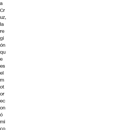
a
Cr
uz,
la
re
gi
ón
qu
e
es
el
m
ot
or
ec
on
ó
mi
co