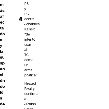
PS
m
y
ás
PC
af
contra
ec
Johannes
ta
Kaiser:
do
“Se
s
intentó
usar
y
al
la
TC
su
como
sp
un
en
arma
si
política”
ón
Heated
de
Rivalry
lo
confirma
s
a
de
Justice