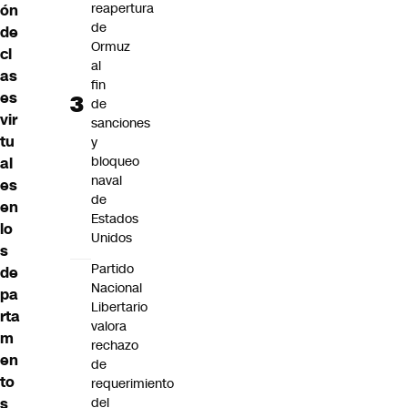
reapertura
ón
de
de
Ormuz
cl
al
as
fin
es
de
vir
sanciones
tu
y
bloqueo
al
naval
es
de
en
Estados
lo
Unidos
s
Partido
de
Nacional
pa
Libertario
rta
valora
m
rechazo
en
de
to
requerimiento
s
del