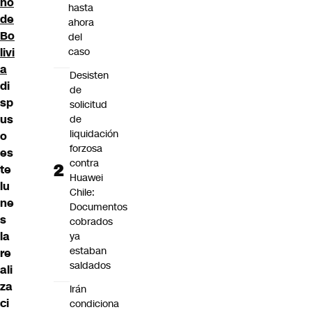
no
hasta
de
ahora
Bo
del
livi
caso
a
Desisten
di
de
sp
solicitud
us
de
liquidación
o
forzosa
es
contra
te
Huawei
lu
Chile:
ne
Documentos
s
cobrados
la
ya
estaban
re
saldados
ali
za
Irán
ci
condiciona