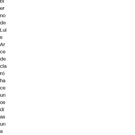
bi
er
no
de
Lui
s
Ar
ce
de
cla
ró
ha
ce
un
os
dí
as
un
a