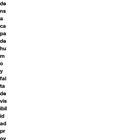
de
ns
a
ca
pa
de
hu
m
o
y
fal
ta
de
vis
ibil
id
ad
pr
ov