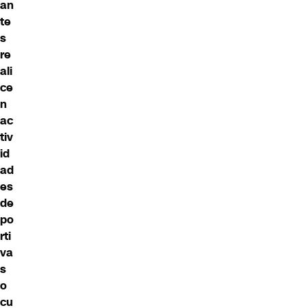
an
te
s
re
ali
ce
n
ac
tiv
id
ad
es
de
po
rti
va
s
o
cu