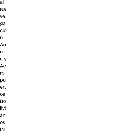
al
Na
ve
ga
ció
n
Aé
re
a y
Ae
ro
pu
ert
os
Bo
livi
an
os
(N