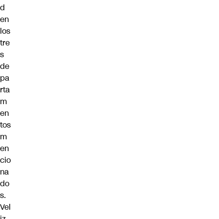
d
en
los
tre
s
de
pa
rta
m
en
tos
m
en
cio
na
do
s.
Vel
iz