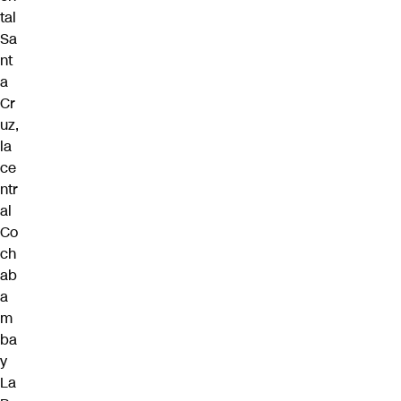
tal
Sa
nt
a
Cr
uz,
la
ce
ntr
al
Co
ch
ab
a
m
ba
y
La