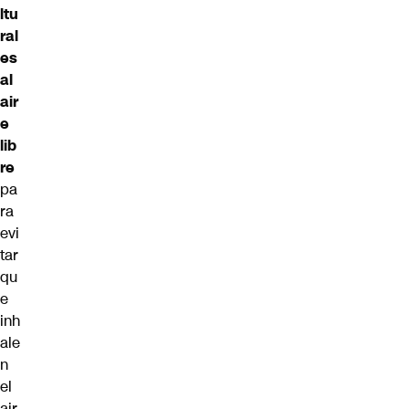
ltu
ral
es
al
air
e
lib
re
pa
ra
evi
tar
qu
e
inh
ale
n
el
air