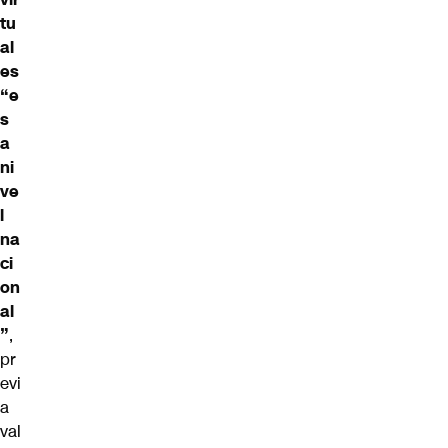
tu
al
es
“e
s
a
ni
ve
l
na
ci
on
al
”
,
pr
evi
a
val