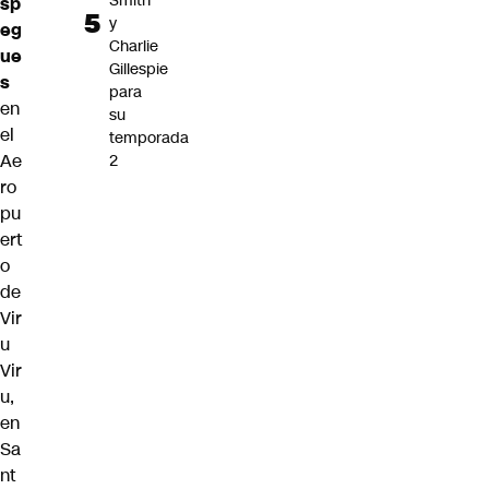
Smith
sp
y
eg
Charlie
ue
Gillespie
s
para
en
su
el
temporada
Ae
2
ro
pu
ert
o
de
Vir
u
Vir
u,
en
Sa
nt