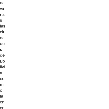
da
va
ria
s
las
ciu
da
de
s
de
Bo
livi
a
co
m
o
la
ori
en