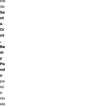
tos
de
Sa
nt
a
Cr
uz
,
Be
ni
y
Pa
nd
o
pa
só
a
niv
ele