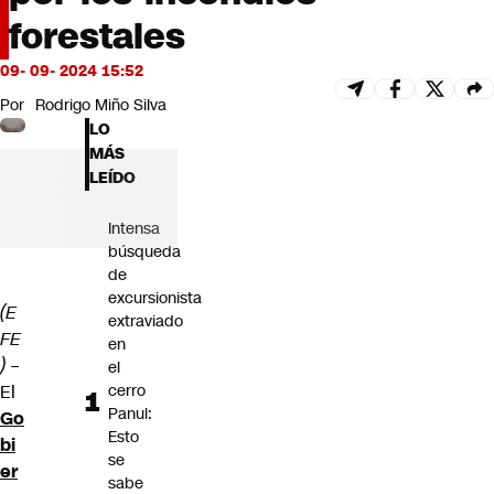
Futuro 360
forestales
Opinión
09- 09- 2024 15:52
Por
Rodrigo Miño Silva
LO
MÁS
LEÍDO
Intensa
búsqueda
de
excursionista
(E
extraviado
FE
en
)
–
el
El
cerro
Panul:
Go
Esto
bi
se
er
sabe