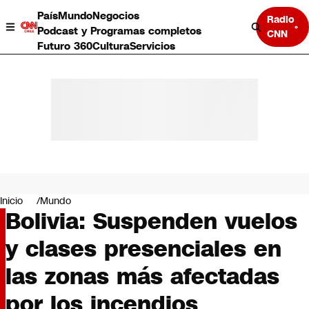
País
Mundo
Negocios
Radio
Podcast y Programas completos
CNN
Futuro 360
Cultura
Servicios
País
Mundo
Negocios
Inicio
Mundo
Bolivia: Suspenden vuelos
Deportes
Programas completos
y clases presenciales en
Cultura
Servicios
las zonas más afectadas
Bits
CNN Data
por los incendios
CNN tiempo