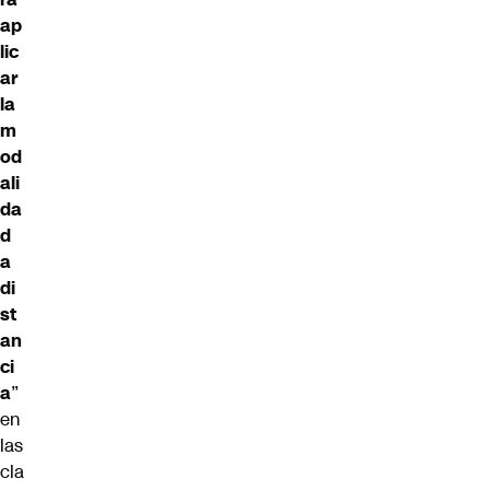
ap
lic
ar
la
m
od
ali
da
d
a
di
st
an
ci
a
”
en
las
cla