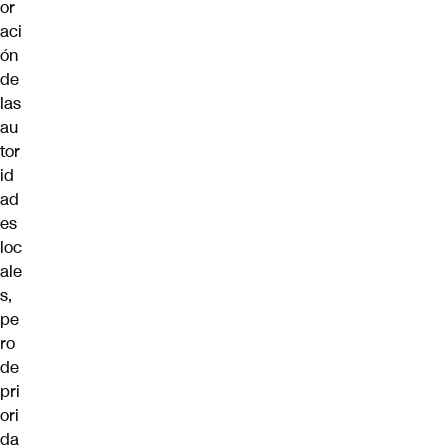
or
aci
ón
de
las
au
tor
id
ad
es
loc
ale
s,
pe
ro
de
pri
ori
da