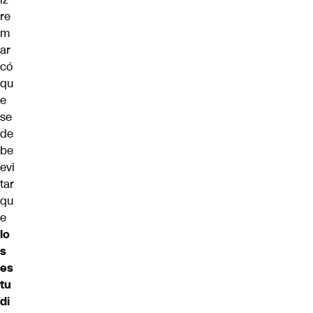
re
m
ar
có
qu
e
se
de
be
evi
tar
qu
e
lo
s
es
tu
di