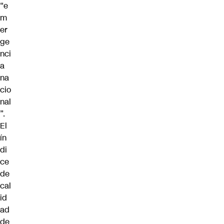
“e
m
er
ge
nci
a
na
cio
nal
”.
El
ín
di
ce
de
cal
id
ad
de