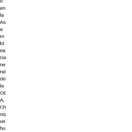
o
en
la
As
a
m
bl
ea
Ge
ne
ral
de
la
OE
A,
Ch
oq
ue
hu