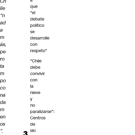
a
Ch
que
ile
"el
“n
debate
ad
político
a
se
m
desarrolle
ás,
con
respeto"
pe
ro
"Chile
ta
debe
m
convivir
con
po
la
co
nieve
na
y
da
no
m
paralizarse":
en
Centros
os
de
ski
”.