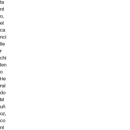
ta
nt
o,
el
ca
nci
lle
r
chi
len
o
He
ral
do
M
uñ
oz,
co
nt