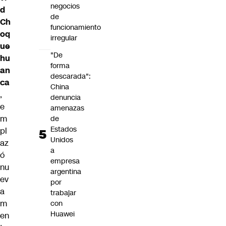
negocios
d
de
Ch
funcionamiento
oq
irregular
ue
"De
hu
forma
an
descarada":
ca
China
,
denuncia
e
amenazas
m
de
Estados
pl
Unidos
az
a
ó
empresa
nu
argentina
ev
por
a
trabajar
m
con
Huawei
en