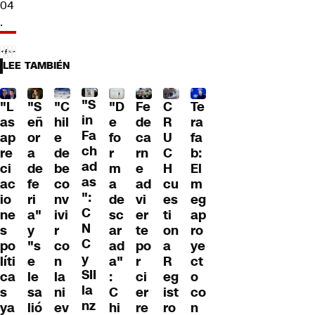
04
.
LEE TAMBIÉN
"S
"L
"S
"C
"D
Fe
C
Te
in
as
eñ
hil
e
de
R
ra
Fa
ap
or
e
fo
ca
U
fa
ch
re
a
de
r
rn
C
b:
ad
ci
de
be
m
e
H
El
as
ac
fe
co
a
ad
cu
m
":
io
ri
nv
de
vi
es
eg
C
ne
a"
ivi
sc
er
ti
ap
N
s
y
r
ar
te
on
ro
C
po
"s
co
ad
po
a
ye
y
líti
e
n
a"
r
R
ct
SII
ca
le
la
:
ci
eg
o
la
s
sa
ni
C
er
ist
co
nz
ya
lió
ev
hi
re
ro
n