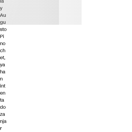
la
y
Au
gu
sto
Pi
no
ch
et,
ya
ha
n
int
en
ta
do
za
nja
r