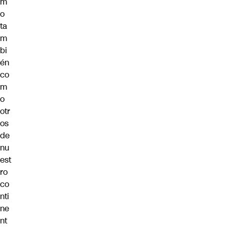
m
o
ta
m
bi
én
co
m
o
otr
os
de
nu
est
ro
co
nti
ne
nt