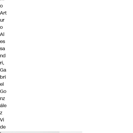
o
Art
ur
o
Al
es
sa
nd
ri,
Ga
bri
el
Go
nz
ále
z
Vi
de