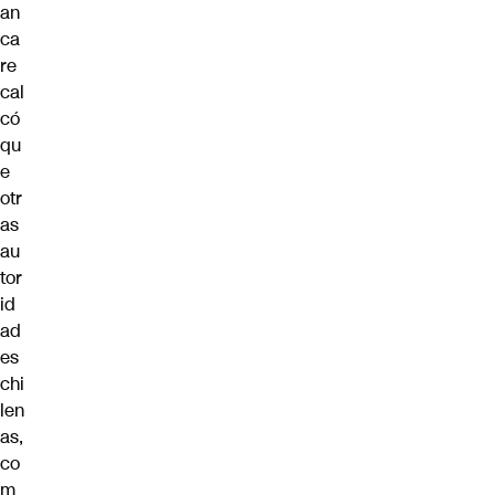
an
ca
re
cal
có
qu
e
otr
as
au
tor
id
ad
es
chi
len
as,
co
m