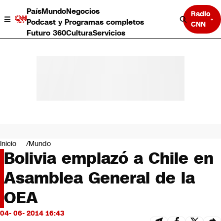
País
Mundo
Negocios
Radio
Podcast y Programas completos
CNN
Futuro 360
Cultura
Servicios
País
Mundo
Negocios
Inicio
Mundo
Bolivia emplazó a Chile en
Deportes
Programas completos
Asamblea General de la
Cultura
Servicios
OEA
Bits
CNN Data
04- 06- 2014 16:43
CNN tiempo