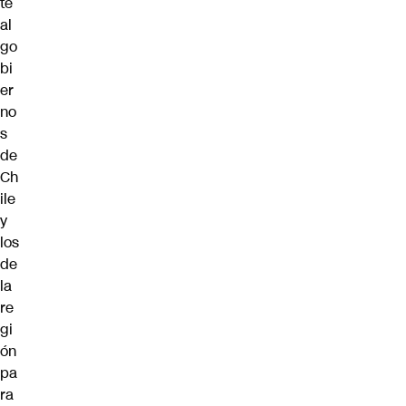
te
al
go
bi
er
no
s
de
Ch
ile
y
los
de
la
re
gi
ón
pa
ra