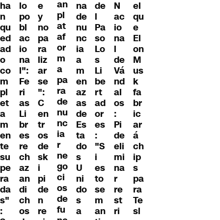
an
ha
lo
e
na
de
N
el
pl
n
po
y
de
l
ac
qu
at
qu
bl
no
nu
Pa
io
e
af
ed
ac
pa
nc
so
na
El
or
ad
io
ra
ia
Lo
l
on
m
o
na
liz
a
s
de
M
a
co
l":
ar
m
Li
Vá
us
pa
m
Fe
se
en
be
nd
k
ra
pl
ri
":
az
rt
al
fa
de
et
as
C
as
ad
os
br
nu
a
Li
en
de
or
:
ic
nc
m
br
tr
Es
es
Pi
ar
ia
en
es
os
ta
:
de
á
r
te
re
de
do
"S
eli
ch
ne
su
ch
sk
s
i
mi
ip
go
pe
az
i
U
es
na
s
ci
ra
an
pi
ni
to
r
pa
os
da
di
de
do
se
re
ra
de
s"
ch
n
s
m
st
Te
fu
:
os
re
a
an
ri
sl