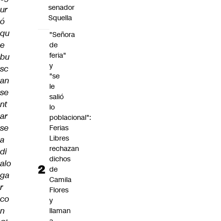
senador
ur
Squella
ó
qu
"Señora
e
de
feria"
bu
y
sc
"se
an
le
se
salió
nt
lo
ar
poblacional":
se
Ferias
Libres
a
rechazan
di
dichos
alo
de
ga
Camila
r
Flores
co
y
n
llaman