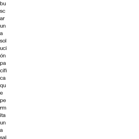
bu
sc
ar
un
a
sol
uci
ón
pa
cífi
ca
qu
e
pe
rm
ita
un
a
sal