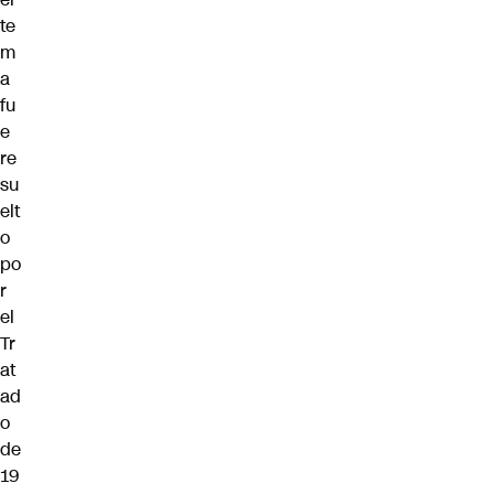
te
m
a
fu
e
re
su
elt
o
po
r
el
Tr
at
ad
o
de
19