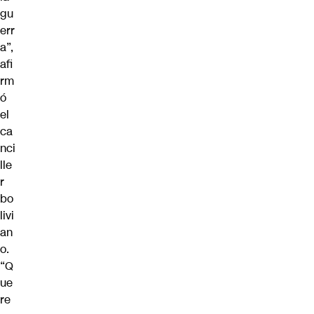
gu
err
a”,
afi
rm
ó
el
ca
nci
lle
r
bo
livi
an
o.
“Q
ue
re