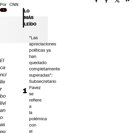
Por
CNN
Futuro 360
LO
Opinión
MÁS
LEÍDO
"Las
apreciaciones
políticas ya
han
El
quedado
ca
completamente
nci
superadas":
lle
Subsecretario
Pavez
r
se
bo
refiere
livi
a
an
la
o
polémica
as
con
eg
el