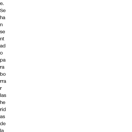
e.
Se
ha
n
se
nt
ad
o
pa
ra
bo
rra
r
las
he
rid
as
de
la