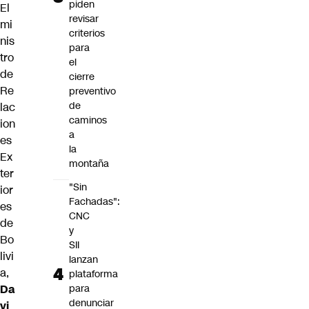
piden
El
revisar
mi
criterios
nis
para
tro
el
de
cierre
Re
preventivo
de
lac
caminos
ion
a
es
la
Ex
montaña
ter
"Sin
ior
Fachadas":
es
CNC
de
y
Bo
SII
livi
lanzan
a,
plataforma
Da
para
denunciar
vi