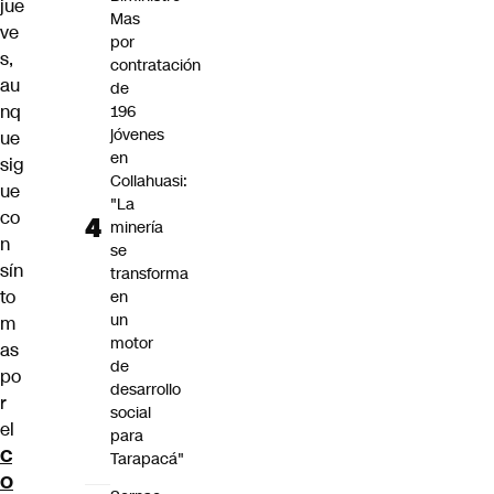
jue
Mas
ve
por
s,
contratación
au
de
nq
196
jóvenes
ue
en
sig
Collahuasi:
ue
"La
co
minería
n
se
sín
transforma
to
en
un
m
motor
as
de
po
desarrollo
r
social
el
para
C
Tarapacá"
O