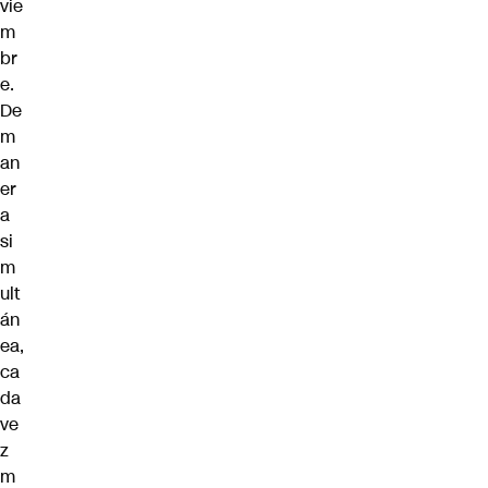
vie
m
br
e.
De
m
an
er
a
si
m
ult
án
ea,
ca
da
ve
z
m