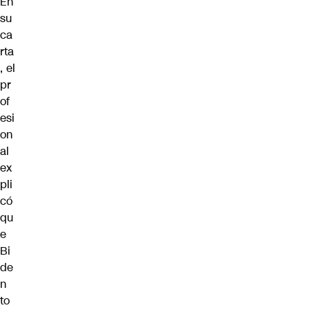
En
su
ca
rta
, el
pr
of
esi
on
al
ex
pli
có
qu
e
Bi
de
n
to