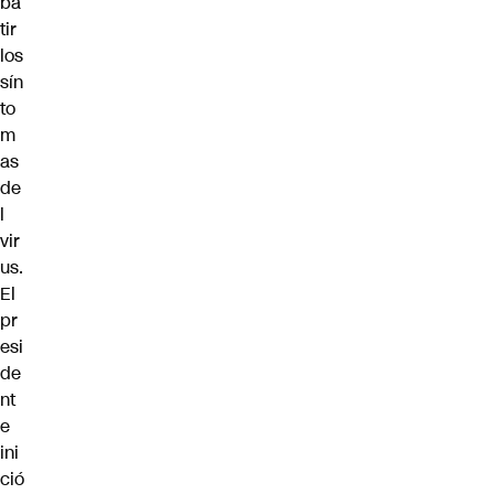
ba
tir
los
sín
to
m
as
de
l
vir
us.
El
pr
esi
de
nt
e
ini
ció