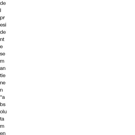
de
l
pr
esi
de
nt
e
se
m
an
tie
ne
n
“a
bs
olu
ta
m
en