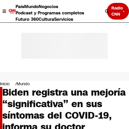
País
Mundo
Negocios
Radio
Podcast y Programas completos
CNN
Futuro 360
Cultura
Servicios
País
Mundo
Negocios
Inicio
Mundo
Biden registra una mejoría
Deportes
Programas completos
“significativa” en sus
Cultura
Servicios
síntomas del COVID-19,
Bits
CNN Data
informa su doctor
CNN tiempo