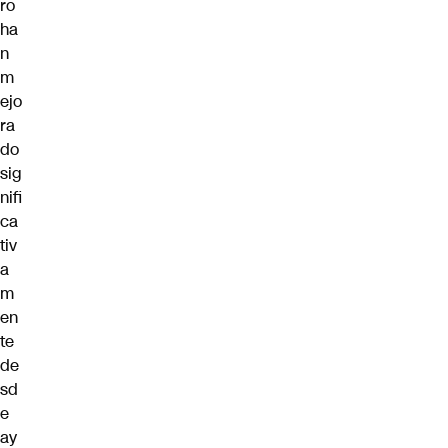
ro
ha
n
m
ejo
ra
do
sig
nifi
ca
tiv
a
m
en
te
de
sd
e
ay