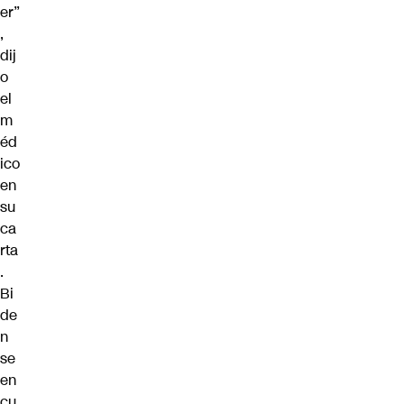
er”
,
dij
o
el
m
éd
ico
en
su
ca
rta
.
Bi
de
n
se
en
cu