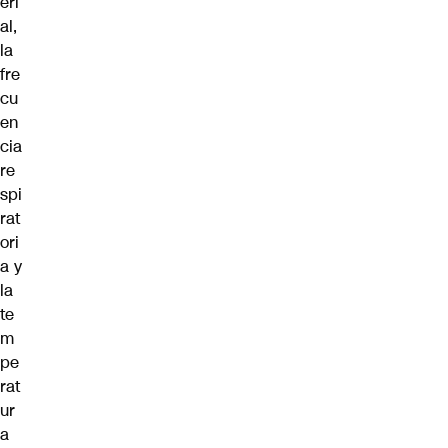
eri
al,
la
fre
cu
en
cia
re
spi
rat
ori
a y
la
te
m
pe
rat
ur
a