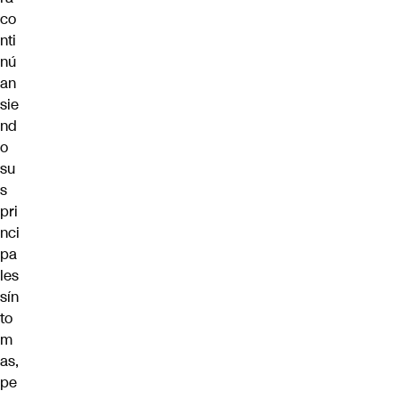
co
nti
nú
an
sie
nd
o
su
s
pri
nci
pa
les
sín
to
m
as,
pe