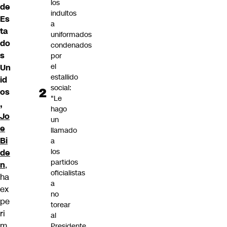
los
de
indultos
Es
a
ta
uniformados
do
condenados
s
por
el
Un
estallido
id
social:
os
"Le
,
hago
Jo
un
e
llamado
Bi
a
los
de
partidos
n
,
oficialistas
ha
a
ex
no
pe
torear
ri
al
m
Presidente