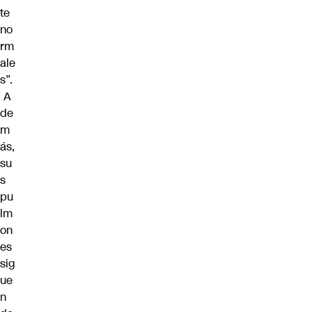
te
no
rm
ale
s”.
A
de
m
ás,
su
s
pu
lm
on
es
sig
ue
n