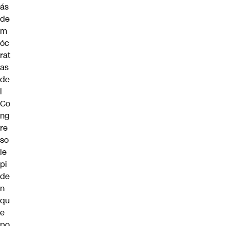
ás
de
m
óc
rat
as
de
l
Co
ng
re
so
le
pi
de
n
qu
e
po