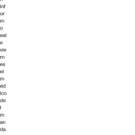
inf
or
m
ó
est
e
vie
rn
es
el
m
éd
ico
de
l
m
an
da