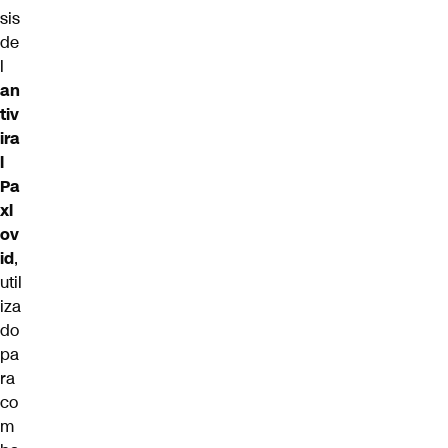
sis
de
l
an
tiv
ira
l
Pa
xl
ov
id
,
util
iza
do
pa
ra
co
m