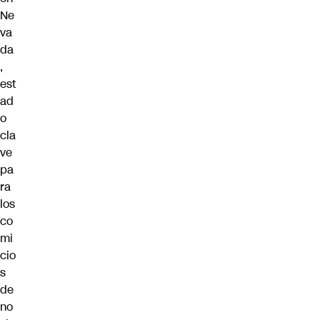
Ne
va
da
,
est
ad
o
cla
ve
pa
ra
los
co
mi
cio
s
de
no