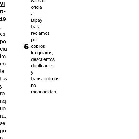
Sernac
VI
oficia
D-
a
19
Bipay
,
tras
reclamos
es
por
pe
cobros
cia
irregulares,
lm
descuentos
en
duplicados
te
y
tos
transacciones
no
y
reconocidas
ro
nq
ue
ra,
se
gú
n