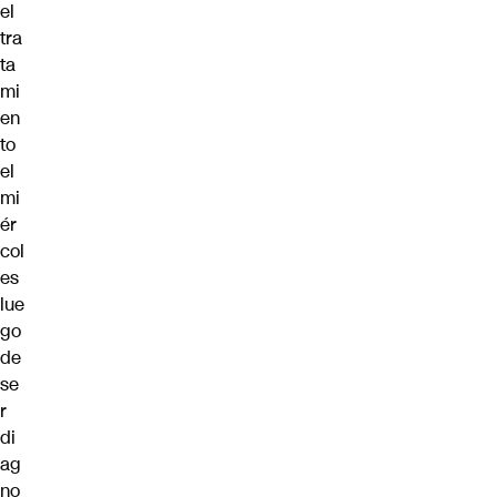
el
tra
ta
mi
en
to
el
mi
ér
col
es
lue
go
de
se
r
di
ag
no