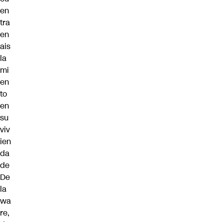
en
tra
en
ais
la
mi
en
to
en
su
viv
ien
da
de
De
la
wa
re,