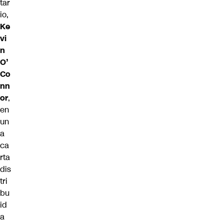
tar
io,
Ke
vi
n
O’
Co
nn
or
,
en
un
a
ca
rta
dis
tri
bu
id
a