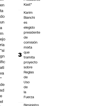
Kast"
en
ta
Karim
do
Bianchi
un
es
elegido
a
presidente
m
de
ejo
comisión
ría
mixta
“si
que
gn
tramita
ific
proyecto
sobre
ati
Reglas
va
de
”
Uso
de
de
sd
la
e
Fuerza
el
Biministro