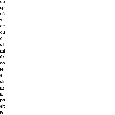
de
sp
ué
s
de
qu
e
el
mi
ér
co
le
s
di
er
a
po
sit
iv