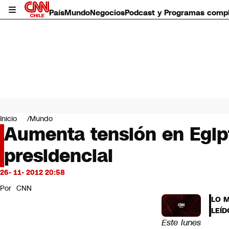
País
Mundo
Negocios
Podcast y Programas comp
País
Mundo
Inicio
Mundo
Negocios
Aumenta tensión en Egipt
Deportes
presidencial
Programas completos
Cultura
Servicios
26- 11- 2012 20:58
Bits
Por
CNN
CNN Data
LO 
CNN tiempo
LEÍD
Futuro 360
Este lunes
Opinión