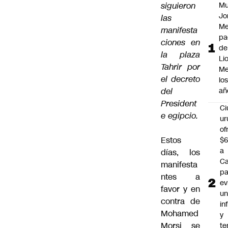
siguieron
Mu
Jo
las
Me
manifesta
pa
ciones en
de
la plaza
Li
Tahrir por
Me
el decreto
lo
del
añ
President
C
e egipcio.
ur
of
Estos
$6
a
días, los
Ca
manifesta
pa
ntes a
ev
favor y en
u
contra de
in
Mohamed
y
Morsi se
te