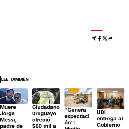
LEE TAMBIÉN
Muere
Ciudadano
“Genera
UDI
Jorge
uruguayo
expectaci
entrega al
Messi,
ofreció
ón”:
Gobierno
padre de
$60 mil a
Medio