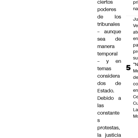
ciertos
pr
na
poderes
de los
Ju
tribunales
V
– aunque
at
en
sea de
pa
manera
pr
temporal
su
– y en
“N
temas
M
considera
de
dos de
co
en
Estado.
Ce
Debido a
Cu
las
L
constante
M
s
protestas,
la justicia