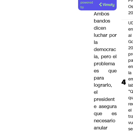
Pr
powered
Os
artículo
by
2
Ambos
bandos
UD
dicen
en
luchar por
al
Go
la
2
democrac
pr
ia, pero el
pa
problema
en
es que
la
para
em
lograrlo,
la
“
el
q
president
re
e asegura
el
que es
tr
necesario
vu
anular
se