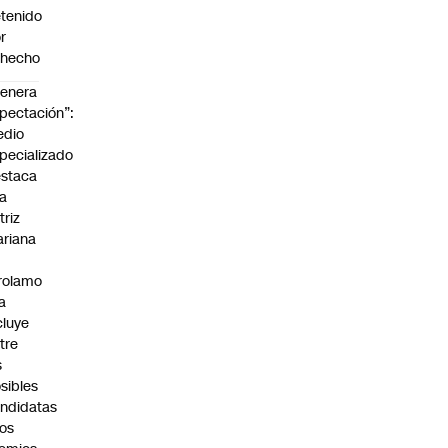
tenido
r
ohecho
enera
pectación”:
edio
pecializado
staca
la
triz
riana
rolamo
la
cluye
tre
s
sibles
ndidatas
los