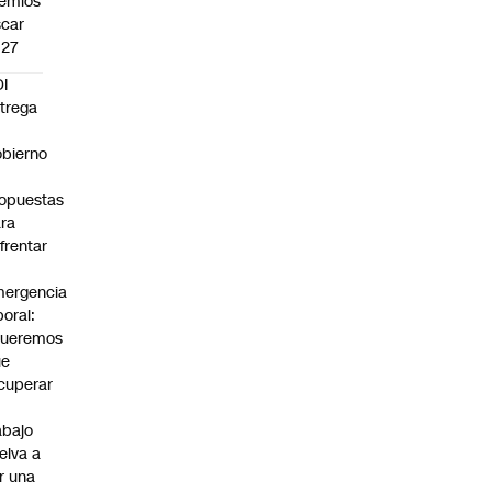
emios
car
027
I
trega
bierno
0
opuestas
ra
frentar
ergencia
boral:
Queremos
ue
cuperar
abajo
elva a
r una