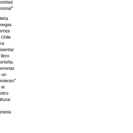
ioridad
cional”
lieta
enegas
erriza
 Chile
ra
esentar
 libro
orteña.
emorias
 un
mienzo”
 el
ntro
ltural
a
oneda