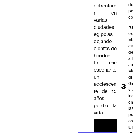
de
enfrentaro
po
n en
c
varias
ciudades
“G
ex
egipcias
M
dejando
es
cientos de
de
heridos.
a 
En ese
ac
escenario,
Ma
un
di
Gi
adolescen
y 
te de 15
in
años
en
perdió la
la
vida.
po
ca
a 
Lea el