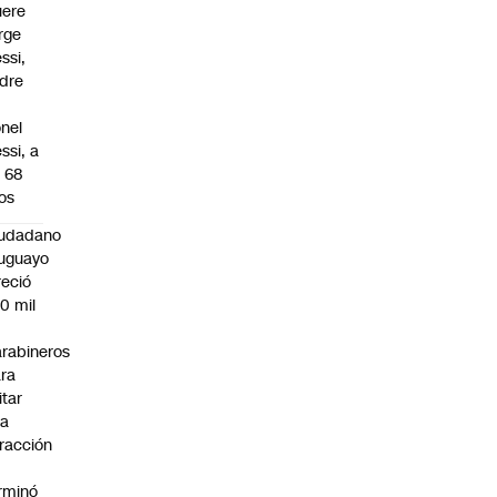
ere
rge
ssi,
dre
onel
ssi, a
s 68
os
iudadano
uguayo
reció
0 mil
rabineros
ra
itar
na
fracción
rminó