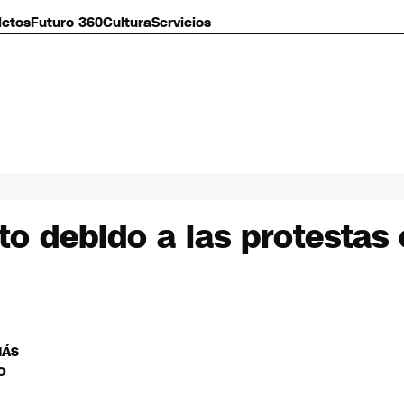
letos
Futuro 360
Cultura
Servicios
o debido a las protestas 
MÁS
O