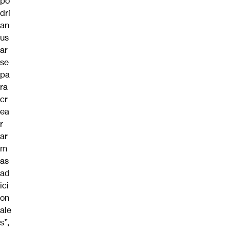
po
drí
an
us
ar
se
pa
ra
cr
ea
r
ar
m
as
ad
ici
on
ale
s”,