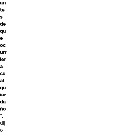
an
te
s
de
qu
e
oc
urr
ier
a
cu
al
qu
ier
da
ño
”,
dij
o