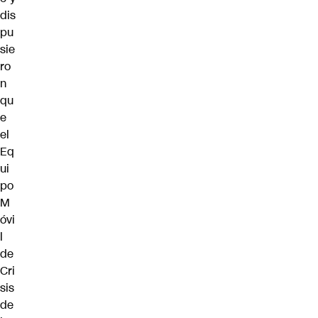
dis
pu
sie
ro
n
qu
e
el
Eq
ui
po
M
óvi
l
de
Cri
sis
de