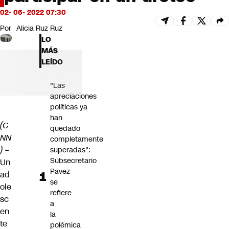
Futuro 360
02- 06- 2022 07:30
Opinión
Por
Alicia Ruz Ruz
LO
MÁS
LEÍDO
"Las
apreciaciones
políticas ya
han
(C
quedado
NN
completamente
)
–
superadas":
Subsecretario
Un
Pavez
ad
se
ole
refiere
sc
a
en
la
te
polémica