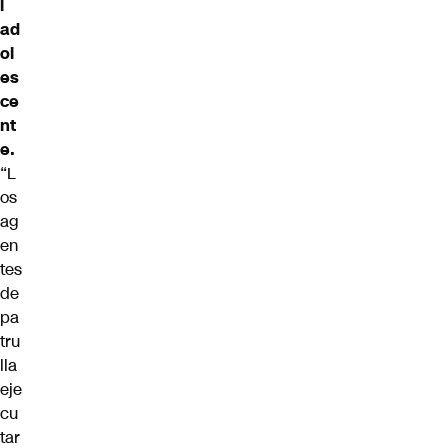
l
ad
ol
es
ce
nt
e.
“L
os
ag
en
tes
de
pa
tru
lla
eje
cu
tar