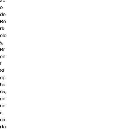
ad
o
de
Be
rk
ele
y,
Br
en
t
St
ep
he
ns,
en
un
a
ca
rta