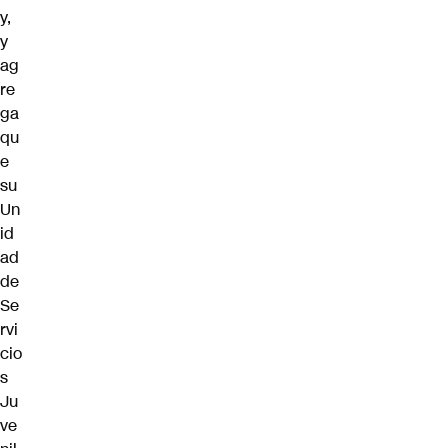
y,
y
ag
re
ga
qu
e
su
Un
id
ad
de
Se
rvi
cio
s
Ju
ve