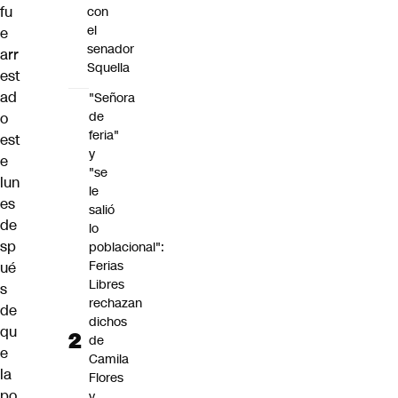
fu
con
el
e
senador
arr
Squella
est
ad
"Señora
de
o
feria"
est
y
e
"se
lun
le
es
salió
de
lo
sp
poblacional":
Ferias
ué
Libres
s
rechazan
de
dichos
qu
de
e
Camila
la
Flores
po
y