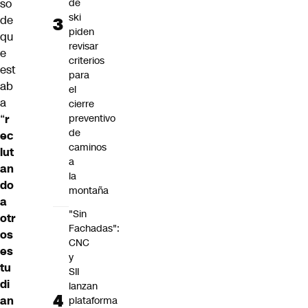
so
de
ski
de
piden
qu
revisar
e
criterios
est
para
ab
el
a
cierre
“
r
preventivo
de
ec
caminos
lut
a
an
la
do
montaña
a
"Sin
otr
Fachadas":
os
CNC
es
y
tu
SII
di
lanzan
an
plataforma