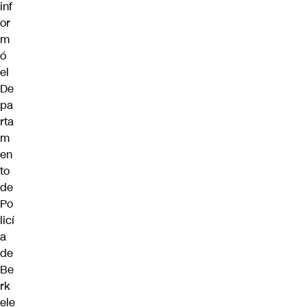
inf
or
m
ó
el
De
pa
rta
m
en
to
de
Po
licí
a
de
Be
rk
ele