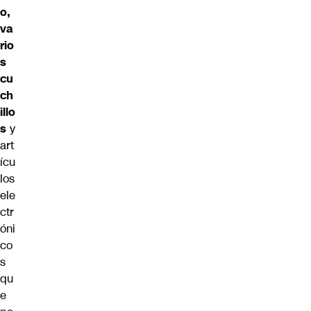
o,
va
rio
s
cu
ch
illo
s
y
art
ícu
los
ele
ctr
óni
co
s
qu
e