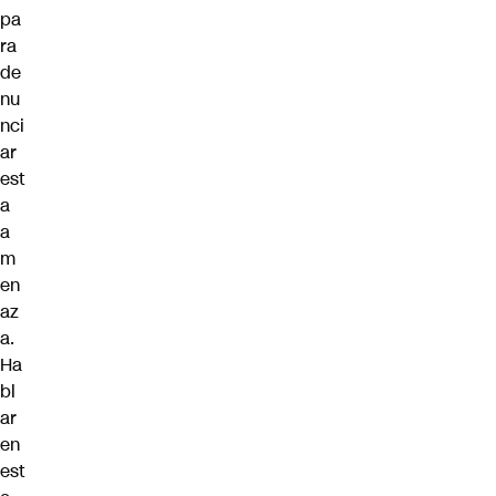
pa
ra
de
nu
nci
ar
est
a
a
m
en
az
a.
Ha
bl
ar
en
est