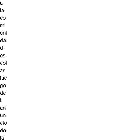
a
la
co
m
uni
da
d
es
col
ar
lue
go
de
l
an
un
cio
de
la