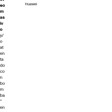
Huawei
eo
m
as
iv
o
y/
o
at
en
ta
do
co
n
bo
m
ba
”
en