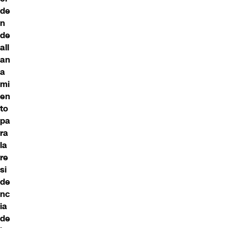
de
n
de
all
an
a
mi
en
to
pa
ra
la
re
si
de
nc
ia
de