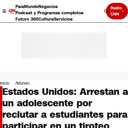
País
Mundo
Negocios
Radio
Podcast y Programas completos
CNN
Futuro 360
Cultura
Servicios
País
Mundo
Negocios
Inicio
Mundo
Estados Unidos: Arrestan a
Deportes
Programas completos
un adolescente por
Cultura
Servicios
reclutar a estudiantes para
Bits
CNN Data
participar en un tiroteo
CNN tiempo