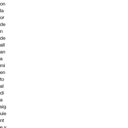
on
la
or
de
n
de
all
an
a
mi
en
to
al
dí
a
sig
uie
nt
e y