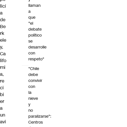
llaman
licí
a
a
que
de
"el
Be
debate
rk
político
ele
se
y,
desarrolle
con
Ca
respeto"
lifo
rni
"Chile
a,
debe
re
convivir
con
ci
la
bi
nieve
er
y
a
no
un
paralizarse":
avi
Centros