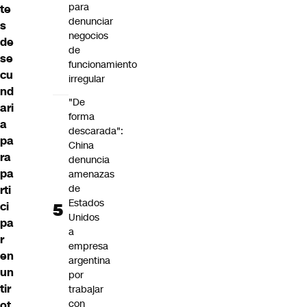
para
te
denunciar
s
negocios
de
de
se
funcionamiento
cu
irregular
nd
"De
ari
forma
a
descarada":
pa
China
ra
denuncia
pa
amenazas
de
rti
Estados
ci
Unidos
pa
a
r
empresa
en
argentina
un
por
tir
trabajar
con
ot