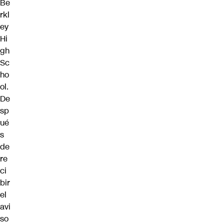
Be
rkl
ey
Hi
gh
Sc
ho
ol.
De
sp
ué
s
de
re
ci
bir
el
avi
so