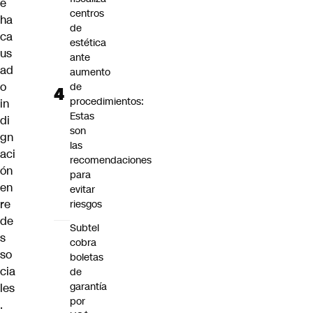
e
centros
ha
de
ca
estética
us
ante
ad
aumento
o
de
procedimientos:
in
Estas
di
son
gn
las
aci
recomendaciones
ón
para
en
evitar
re
riesgos
de
Subtel
s
cobra
so
boletas
cia
de
garantía
les
por
.