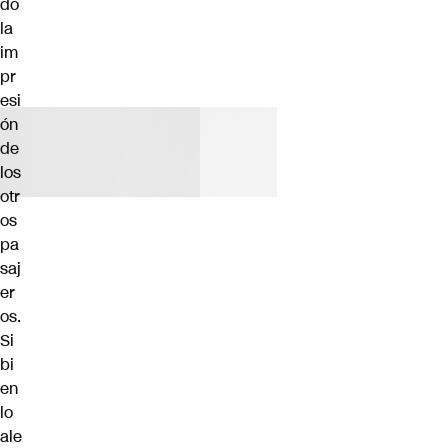
do
la
im
pr
esi
ón
de
los
otr
os
pa
saj
er
os.
Si
bi
en
lo
ale