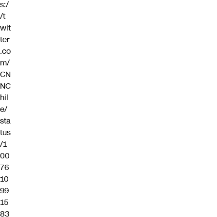
s:/
/t
wit
ter
.co
m/
CN
NC
hil
e/
sta
tus
/1
00
76
10
99
15
83