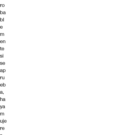
ro
ba
bl
e
m
en
te
si
se
ap
ru
eb
a,
ha
ya
m
uje
re