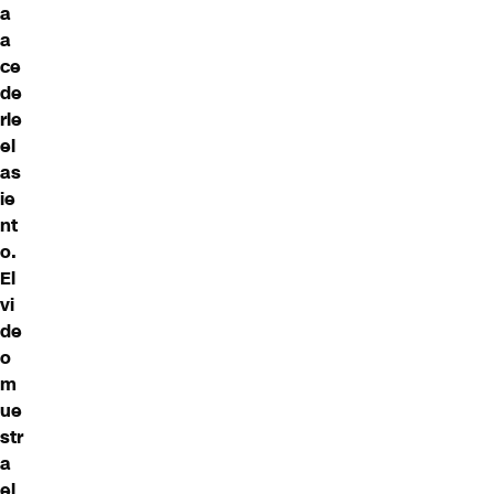
a
a
ce
de
rle
el
as
ie
nt
o.
El
vi
de
o
m
ue
str
a
el