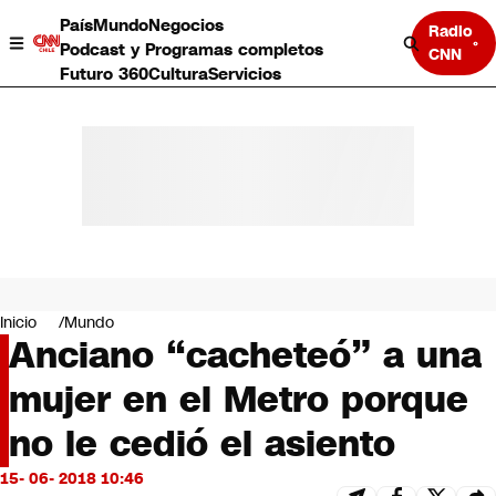
País
Mundo
Negocios
Radio
Podcast y Programas completos
CNN
Futuro 360
Cultura
Servicios
País
Mundo
Negocios
Inicio
Mundo
Anciano “cacheteó” a una
Deportes
Programas completos
mujer en el Metro porque
Cultura
Servicios
no le cedió el asiento
Bits
CNN Data
15- 06- 2018 10:46
CNN tiempo