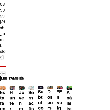
03
53
93
[/d
sh
_tu
m
bl
elo
g]
LEE TAMBIÉN
D
Su
"E
H
Jo
Se
A
Es
os
bt
s
un
ve
rn
ná
ta
pe
el
vu
te
n
ac
lis
fa
rs
co
lg
r
m
fis
is:
en