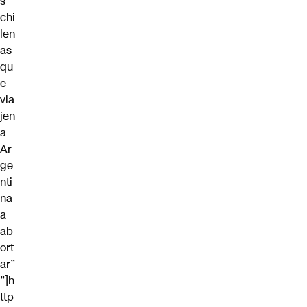
s
chi
len
as
qu
e
via
jen
a
Ar
ge
nti
na
a
ab
ort
ar”
”]h
ttp