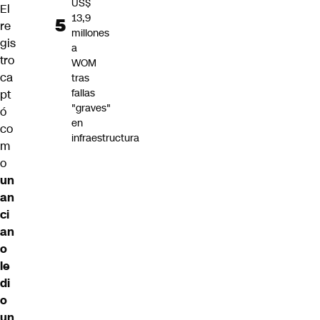
US$
El
13,9
re
millones
gis
a
tro
WOM
ca
tras
fallas
pt
"graves"
ó
en
co
infraestructura
m
o
un
an
ci
an
o
le
di
o
un