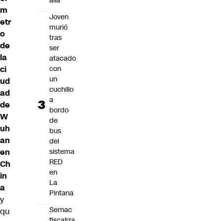
allá”
m
Joven
etr
murió
o
tras
de
ser
la
atacado
ci
con
un
ud
cuchillo
ad
a
de
bordo
W
de
uh
bus
an
del
en
sistema
RED
Ch
en
in
La
a
Pintana
y
Sernac
qu
fiscaliza