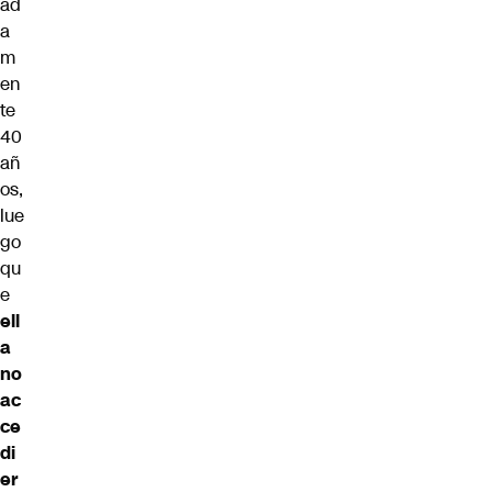
ad
a
m
en
te
40
añ
os,
lue
go
qu
e
ell
a
no
ac
ce
di
er