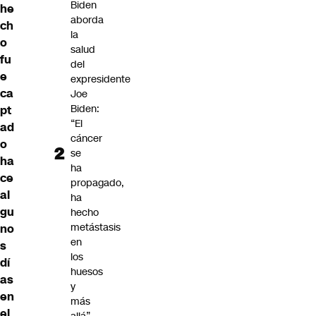
Biden
he
aborda
ch
la
o
salud
fu
del
e
expresidente
ca
Joe
Biden:
pt
“El
ad
cáncer
o
se
ha
ha
ce
propagado,
al
ha
gu
hecho
metástasis
no
en
s
los
dí
huesos
as
y
en
más
el