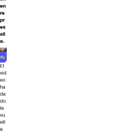
en
re
pr
es
ali
a.
El
vid
eo
ha
da
do
la
vu
elt
a