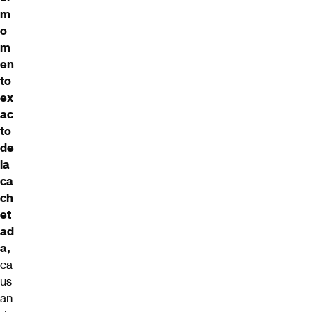
m
o
m
en
to
ex
ac
to
de
la
ca
ch
et
ad
a,
ca
us
an