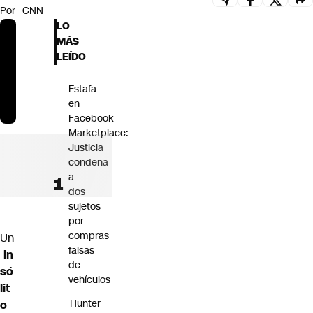
Por
CNN
Futuro 360
LO
Opinión
MÁS
LEÍDO
Estafa
en
Facebook
Marketplace:
Justicia
condena
a
dos
sujetos
por
compras
Un
falsas
in
de
só
vehículos
lit
Hunter
o