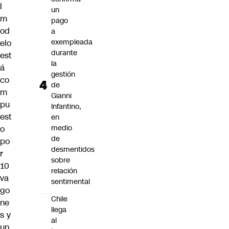
l
un
m
pago
od
a
exempleada
elo
durante
est
la
á
gestión
co
de
m
Gianni
pu
Infantino,
est
en
medio
o
de
po
desmentidos
r
sobre
10
relación
va
sentimental
go
Chile
ne
llega
s y
al
un