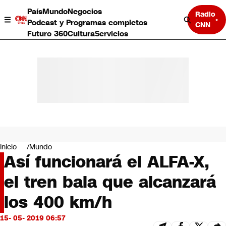
País
Mundo
Negocios
Radio
Podcast y Programas completos
CNN
Futuro 360
Cultura
Servicios
País
Mundo
Negocios
Inicio
Mundo
Así funcionará el ALFA-X,
Deportes
Programas completos
el tren bala que alcanzará
Cultura
Servicios
los 400 km/h
Bits
CNN Data
15- 05- 2019 06:57
CNN tiempo