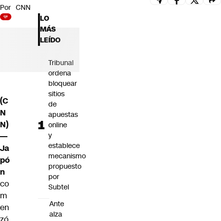
Por
CNN
Futuro 360
LO
Opinión
MÁS
LEÍDO
Tribunal
ordena
bloquear
sitios
(C
de
N
apuestas
N)
online
y
—
establece
Ja
mecanismo
pó
propuesto
n
por
co
Subtel
m
Ante
en
alza
zó