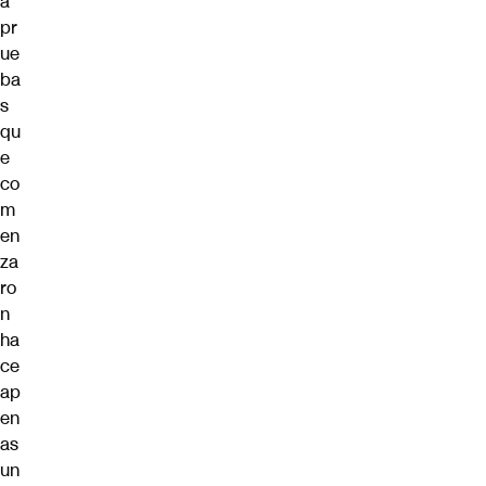
a
pr
ue
ba
s
qu
e
co
m
en
za
ro
n
ha
ce
ap
en
as
un