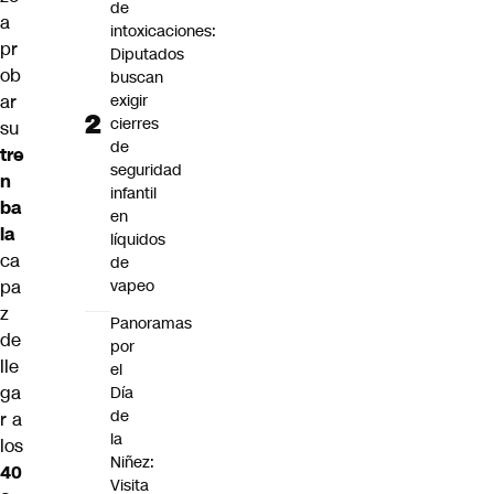
de
a
intoxicaciones:
pr
Diputados
ob
buscan
ar
exigir
cierres
su
de
tre
seguridad
n
infantil
ba
en
la
líquidos
ca
de
pa
vapeo
z
Panoramas
de
por
lle
el
ga
Día
de
r a
la
los
Niñez:
40
Visita