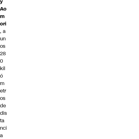
y
Ao
m
ori
, a
un
os
28
0
kil
ó
m
etr
os
de
dis
ta
nci
a