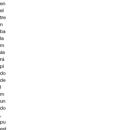
en
el
tre
n
ba
la
m
ás
rá
pi
do
de
l
m
un
do
,
pu
est