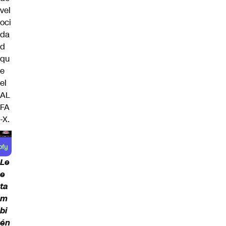
vel
oci
da
d
qu
e
el
AL
FA
-X.
Le
e
ta
m
bi
én