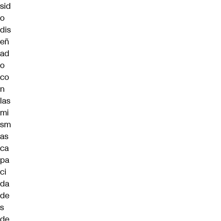
sid
o
dis
eñ
ad
o
co
n
las
mi
sm
as
ca
pa
ci
da
de
s
de