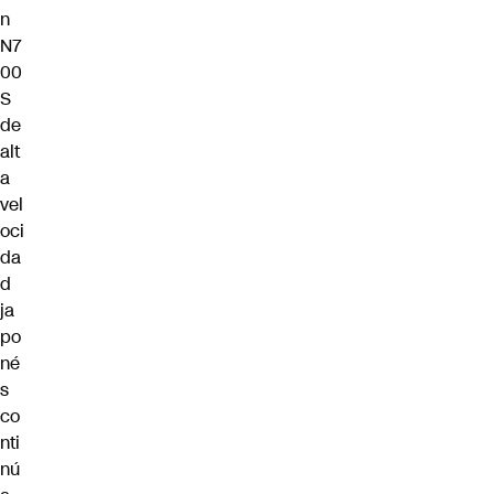
n
N7
00
S
de
alt
a
vel
oci
da
d
ja
po
né
s
co
nti
nú