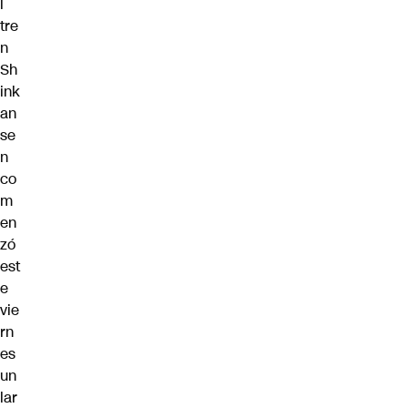
l
tre
n
Sh
ink
an
se
n
co
m
en
zó
est
e
vie
rn
es
un
lar