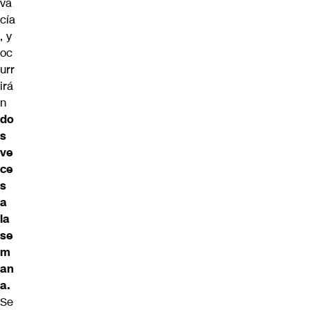
va
cía
, y
oc
urr
irá
n
do
s
ve
ce
s
a
la
se
m
an
a.
Se