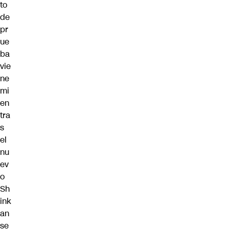
to
de
pr
ue
ba
vie
ne
mi
en
tra
s
el
nu
ev
o
Sh
ink
an
se