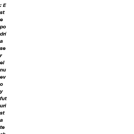
:
E
st
e
po
drí
a
se
r
el
nu
ev
o
y
fut
uri
st
a
te