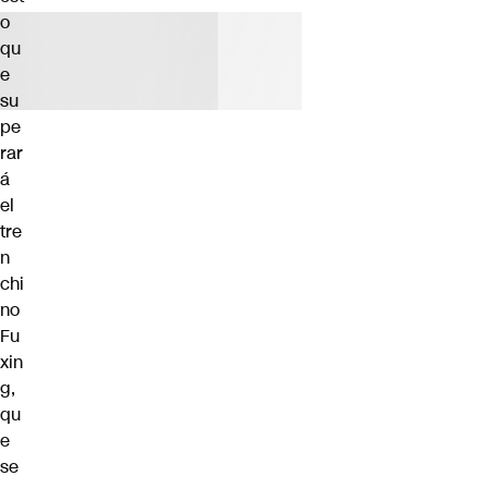
o
qu
e
su
pe
rar
á
el
tre
n
chi
no
Fu
xin
g,
qu
e
se