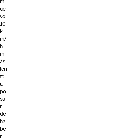
m
ue
ve
10
k
m/
h
m
ás
len
to,
a
pe
sa
r
de
ha
be
r