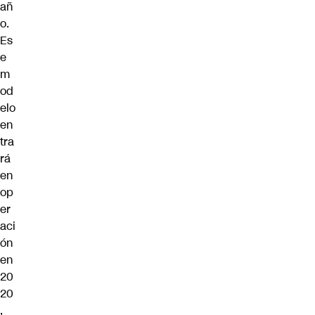
añ
o.
Es
e
m
od
elo
en
tra
rá
en
op
er
aci
ón
en
20
20
,