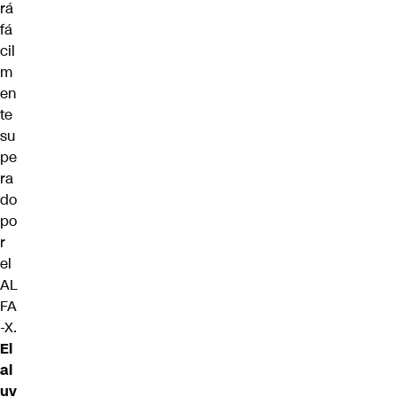
rá
fá
cil
m
en
te
su
pe
ra
do
po
r
el
AL
FA
-X.
El
al
uv