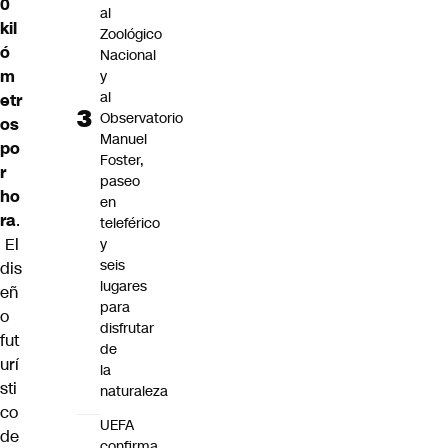
0
al
kil
Zoológico
ó
Nacional
m
y
al
etr
Observatorio
os
Manuel
po
Foster,
r
paseo
ho
en
ra
.
teleférico
El
y
seis
dis
lugares
eñ
para
o
disfrutar
fut
de
urí
la
sti
naturaleza
co
UEFA
de
confirma