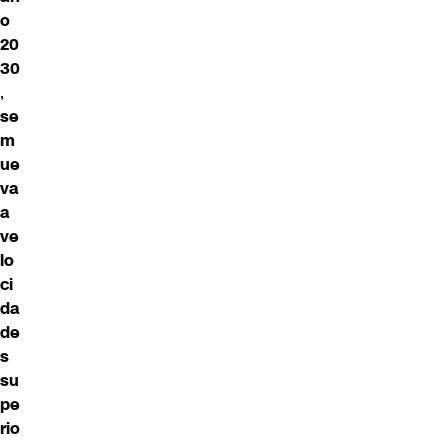
o
20
30
,
se
m
ue
va
a
ve
lo
ci
da
de
s
su
pe
rio