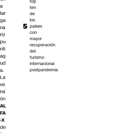
top
a
ten
lar
de
ga
los
países
na
con
riz
mayor
pu
recuperación
nti
del
ag
turismo
ud
internacional
a.
postpandemia
La
ve
rsi
ón
AL
FA
-X
de