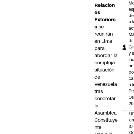
Me
Relacion
es
es
de
Exteriore
a l
s
se
ac
reunirán
Ma
en Lima
di
Gi
para
y l
abordar la
in
compleja
en
situación
po
de
ca
Venezuela
a 
tras
Pr
Os
concretar
20
la
Asamblea
UD
Constituye
en
al
nte.
Go