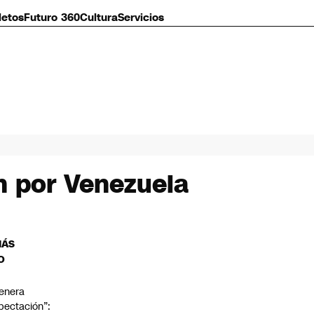
letos
Futuro 360
Cultura
Servicios
án por Venezuela
MÁS
O
enera
pectación”: