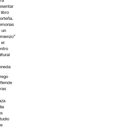
ra
esentar
 libro
orteña.
emorias
 un
mienzo”
 el
ntro
ltural
a
oneda
rego
fiende
ras
n
aza
lia
as
tudio
ue