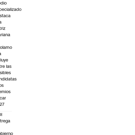
dio
pecializado
staca
a
triz
riana
rolamo
a
cluye
tre las
sibles
ndidatas
los
emios
car
27
I
trega
bierno