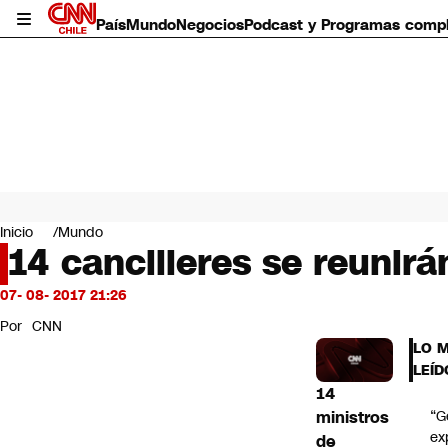
País
Mundo
Negocios
Podcast y Programas comp
País
Mundo
Inicio
Mundo
Negocios
14 cancilleres se reunir
Deportes
Programas completos
07- 08- 2017 21:26
Cultura
Por
CNN
Servicios
LO 
Bits
LEÍD
CNN Data
14
CNN tiempo
ministros
“G
Futuro 360
ex
de
Opinión