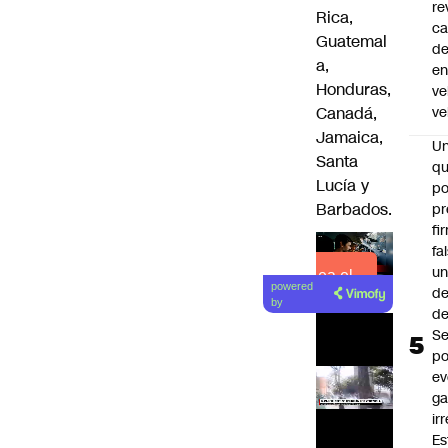
re
Rica,
ca
Guatemal
d
a,
e
Honduras,
ve
Canadá,
ve
Jamaica,
U
Santa
qu
Lucía y
po
Barbados.
pr
fi
fa
u
Lea el
powered
de
artículo
by
de
Se
po
ev
ga
ir
Es