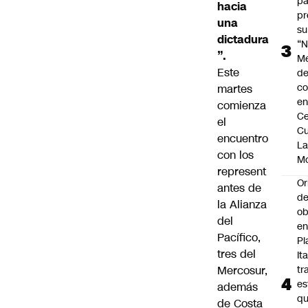
pa
hacia
pr
una
su
dictadura
“N
”.
M
Este
de
co
martes
en
comienza
Ce
el
Cu
encuentro
L
con los
M
represent
Or
antes de
de
la Alianza
ob
del
e
Pacífico,
Pl
tres del
Ita
Mercosur,
tr
es
además
q
de Costa