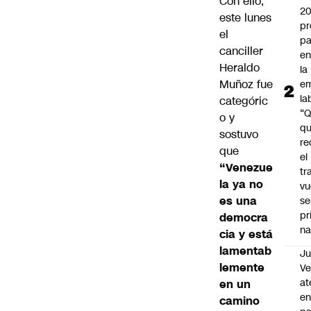
Con ello,
2
este lunes
pr
el
pa
canciller
en
Heraldo
la
Muñoz fue
em
la
categóric
“
o y
q
sostuvo
re
que
el
“Venezue
tr
la ya no
vu
es una
se
pr
democra
na
cia y está
lamentab
Ju
lemente
V
at
en un
en
camino