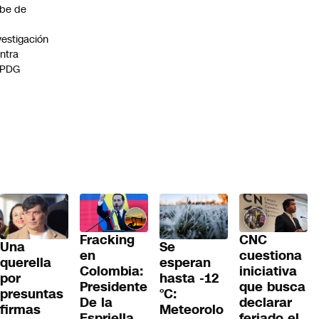
be de
vestigación
ntra
 PDG
Fracking
CNC
Una
Se
en
cuestiona
querella
esperan
Colombia:
iniciativa
por
hasta -12
Presidente
que busca
presuntas
°C:
De la
declarar
firmas
Meteorolo
Espriella
feriado el