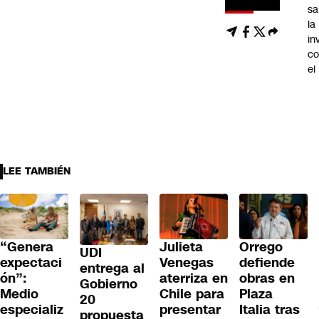
sa
la
in
co
el
LEE TAMBIÉN
“Genera
Julieta
Orrego
UDI
expectaci
Venegas
defiende
entrega al
ón”:
aterriza en
obras en
Gobierno
Medio
Chile para
Plaza
20
especializ
presentar
Italia tras
propuesta