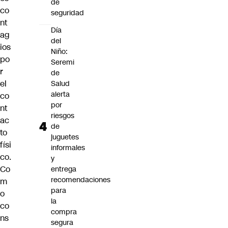
de
co
seguridad
nt
Día
ag
del
ios
Niño:
po
Seremi
r
de
el
Salud
alerta
co
por
nt
riesgos
ac
de
to
juguetes
físi
informales
co.
y
Co
entrega
recomendaciones
m
para
o
la
co
compra
ns
segura