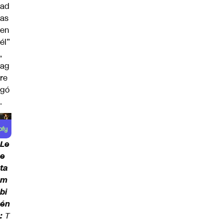
ad
as
en
él”
,
ag
re
gó
.
Le
e
ta
m
bi
én
:
T