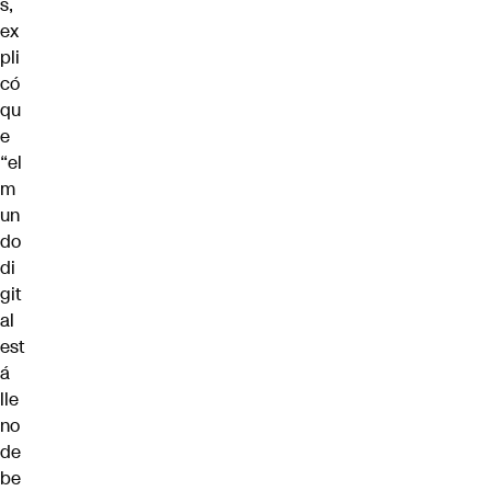
s,
ex
pli
có
qu
e
“el
m
un
do
di
git
al
est
á
lle
no
de
be