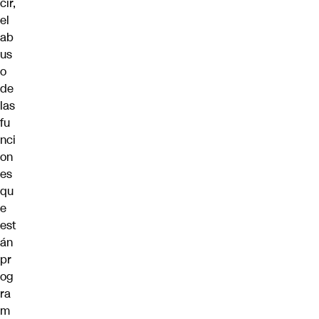
cir,
el
ab
us
o
de
las
fu
nci
on
es
qu
e
est
án
pr
og
ra
m