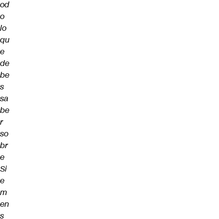
od
o
lo
qu
e
de
be
s
sa
be
r
so
br
e
Si
e
m
en
s