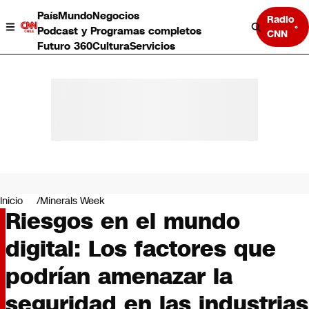
País
Mundo
Negocios
Radio
Podcast y Programas completos
CNN
Futuro 360
Cultura
Servicios
País
Mundo
Negocios
Inicio
Minerals Week
Riesgos en el mundo
Deportes
Programas completos
digital: Los factores que
Cultura
Servicios
podrían amenazar la
Bits
CNN Data
seguridad en las industrias
CNN tiempo