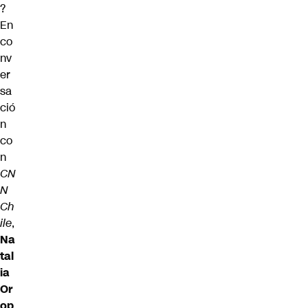
?
En
co
nv
er
sa
ció
n
co
n
CN
N
Ch
ile
,
Na
tal
ia
Or
op