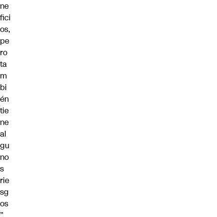
ne
fici
os,
pe
ro
ta
m
bi
én
tie
ne
al
gu
no
s
rie
sg
os
”,