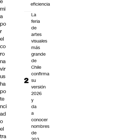
e
eficiencia
mi
La
a
feria
po
de
r
artes
el
visuales
co
más
ro
grande
de
na
Chile
vir
confirma
us
su
ha
versión
po
2026
te
y
nci
da
a
ad
conocer
o
nombres
el
de
tra
203