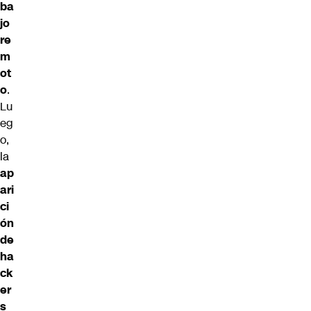
ba
jo
re
m
ot
o
.
Lu
eg
o,
la
ap
ari
ci
ón
de
ha
ck
er
s