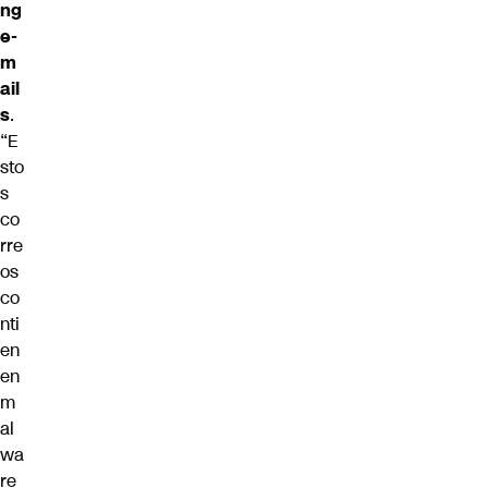
ng
e-
m
ail
s
.
“E
sto
s
co
rre
os
co
nti
en
en
m
al
wa
re