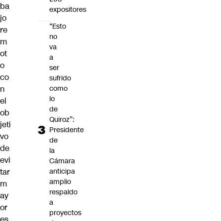
ba
expositores
jo
“Esto
re
no
m
va
ot
a
o
ser
co
sufrido
n
como
lo
el
de
ob
Quiroz”:
jeti
Presidente
vo
de
de
la
evi
Cámara
tar
anticipa
amplio
m
respaldo
ay
a
or
proyectos
es