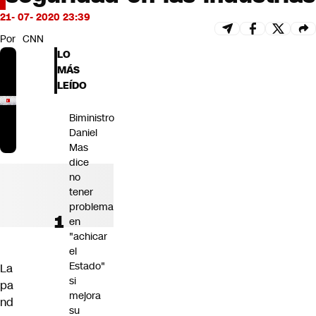
Futuro 360
21- 07- 2020 23:39
Opinión
Por
CNN
LO
MÁS
LEÍDO
Biministro
Daniel
Mas
dice
no
tener
problema
en
"achicar
el
Estado"
La
si
pa
mejora
nd
su