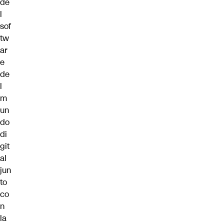
de
l
sof
tw
ar
e
de
l
m
un
do
di
git
al
jun
to
co
n
la