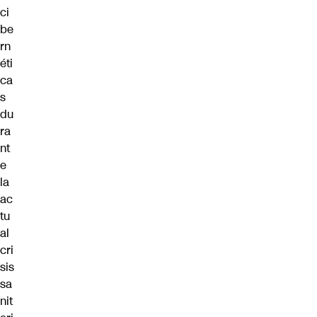
ci
be
rn
éti
ca
s
du
ra
nt
e
la
ac
tu
al
cri
sis
sa
nit