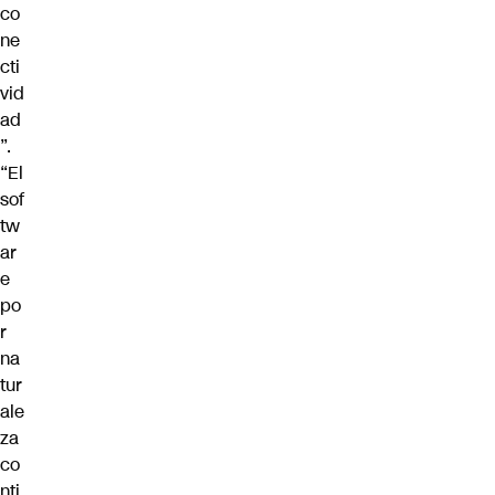
co
ne
cti
vid
ad
”.
“El
sof
tw
ar
e
po
r
na
tur
ale
za
co
nti