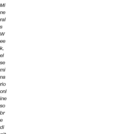
Mi
ne
ral
s
W
ee
k,
el
se
mi
na
rio
onl
ine
so
br
e
di