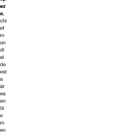
ez
a
,
chi
ef
m
un
di
al
de
est
a
ár
ea
en
Si
e
m
en