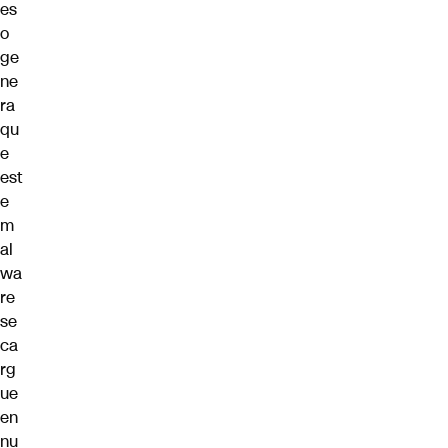
es
o
ge
ne
ra
qu
e
est
e
m
al
wa
re
se
ca
rg
ue
en
nu