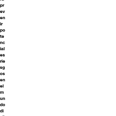
pr
ev
en
ir
po
te
nc
ial
es
rie
sg
os
en
el
m
un
do
di