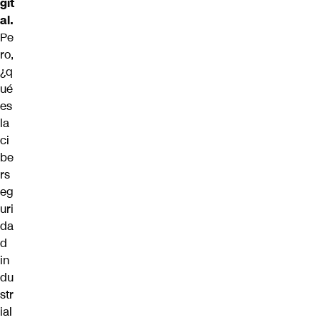
git
al.
Pe
ro,
¿q
ué
es
la
ci
be
rs
eg
uri
da
d
in
du
str
ial