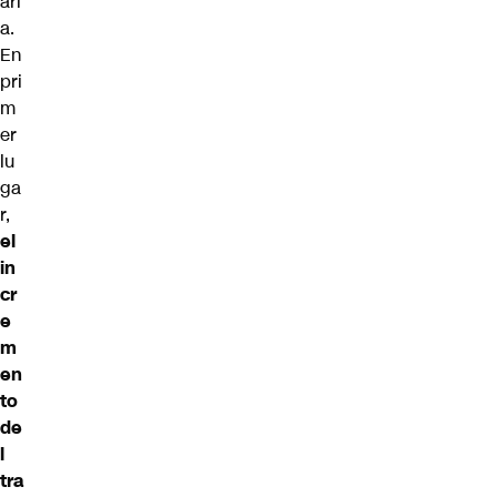
ari
a.
En
pri
m
er
lu
ga
r,
el
in
cr
e
m
en
to
de
l
tra