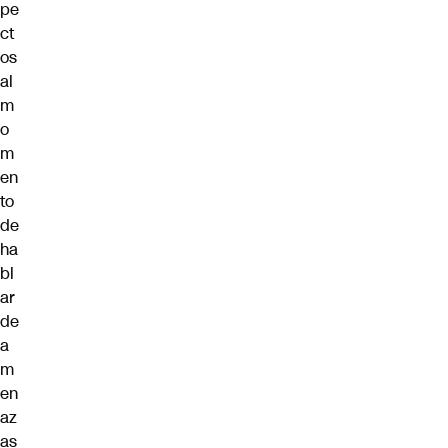
pe
ct
os
al
m
o
m
en
to
de
ha
bl
ar
de
a
m
en
az
as