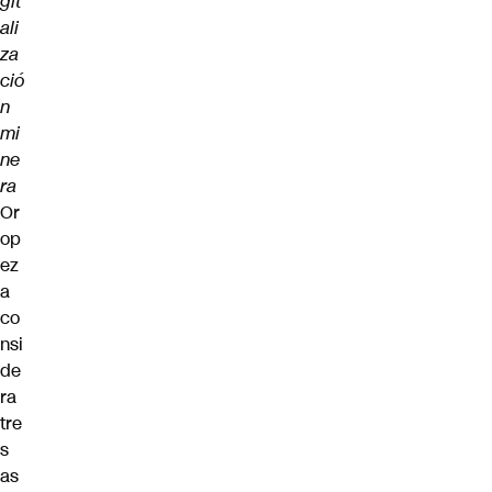
git
ali
za
ció
n
mi
ne
ra
Or
op
ez
a
co
nsi
de
ra
tre
s
as