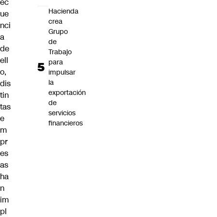
ec
Hacienda
ue
crea
nci
Grupo
a
de
de
Trabajo
ell
para
o,
impulsar
la
dis
exportación
tin
de
tas
servicios
e
financieros
m
pr
es
as
ha
n
im
pl