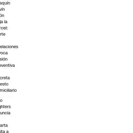
aquín
vín
ón
ja la
rcel:
rte
elaciones
voca
isión
eventiva
creta
resto
miciliario
oo
ghters
uncia
arta
sita a