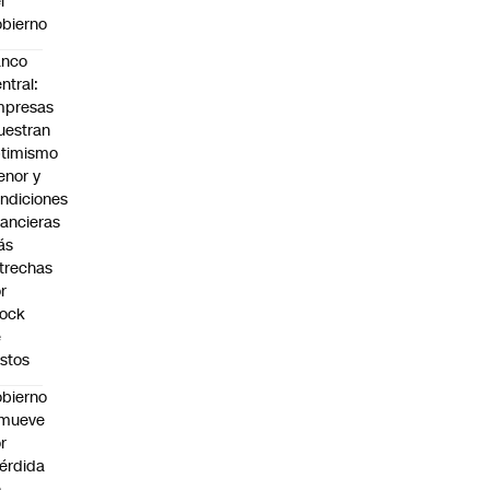
l
bierno
anco
ntral:
mpresas
estran
timismo
nor y
ndiciones
nancieras
ás
trechas
r
hock
e
stos
bierno
emueve
r
érdida
e