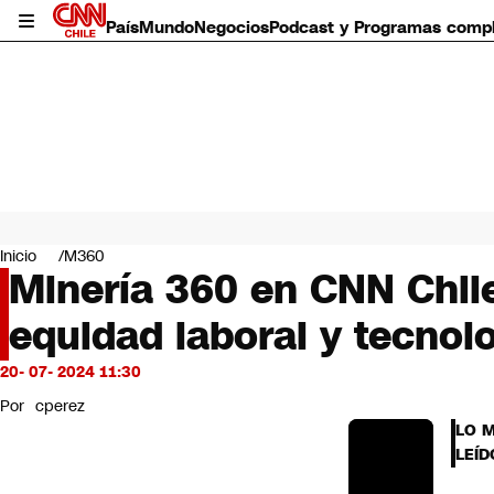
País
Mundo
Negocios
Podcast y Programas comp
País
Mundo
Inicio
M360
Negocios
Minería 360 en CNN Chile
Deportes
equidad laboral y tecnol
Programas completos
Cultura
Servicios
20- 07- 2024 11:30
Bits
Por
cperez
CNN Data
LO 
CNN tiempo
LEÍD
Futuro 360
Opinión