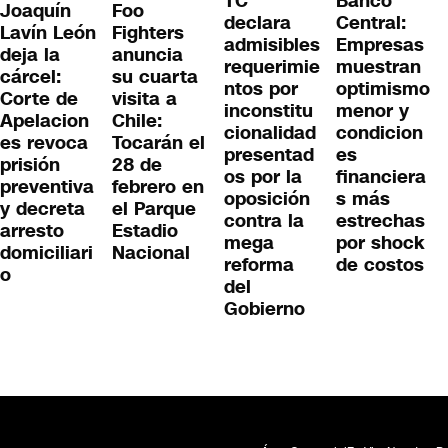
TC
Banco
Joaquín
Foo
declara
Central:
Lavín León
Fighters
admisibles
Empresas
deja la
anuncia
requerimie
muestran
cárcel:
su cuarta
ntos por
optimismo
Corte de
visita a
inconstitu
menor y
Apelacion
Chile:
cionalidad
condicion
es revoca
Tocarán el
presentad
es
prisión
28 de
os por la
financiera
preventiva
febrero en
oposición
s más
y decreta
el Parque
contra la
estrechas
arresto
Estadio
mega
por shock
domiciliari
Nacional
reforma
de costos
o
del
Gobierno