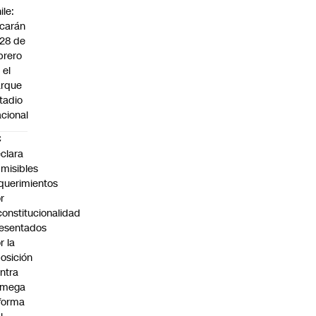
ile:
carán
 28 de
brero
 el
arque
tadio
cional
C
clara
misibles
querimientos
r
constitucionalidad
esentados
r la
osición
ntra
 mega
forma