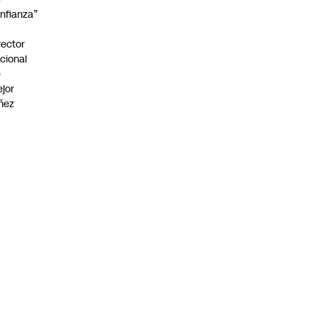
nfianza”
rector
cional
e
jor
ñez