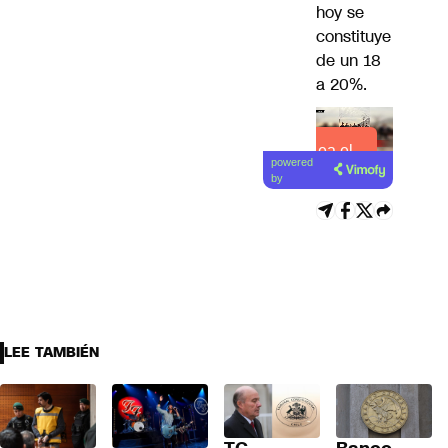
hoy se
constituye
de un 18
a 20%.
Lea el
powered
artículo
by
LEE TAMBIÉN