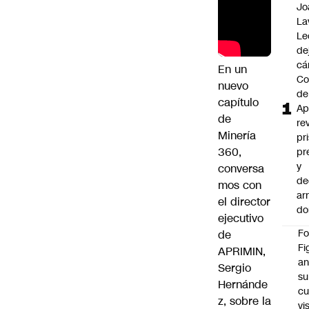
Jo
La
Le
de
cá
En un
Co
nuevo
de
capítulo
Ap
de
re
Minería
pr
360,
pr
y
conversa
de
mos con
ar
el director
do
ejecutivo
F
de
Fi
APRIMIN
,
an
Sergio
su
Hernánde
cu
z, sobre la
vi