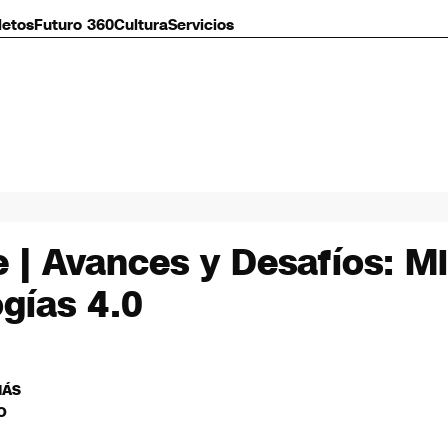
letos
Futuro 360
Cultura
Servicios
 | Avances y Desafíos: M
ogías 4.0
MÁS
O