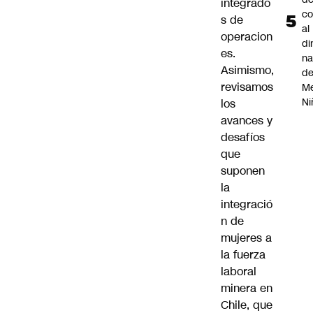
integrado
co
s de
al
operacion
di
es.
na
Asimismo,
d
revisamos
Me
Ni
los
avances y
desafíos
que
suponen
la
integració
n de
mujeres a
la fuerza
laboral
minera
en
Chile, que