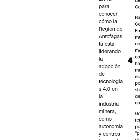
de
para
Go
conocer
B
cómo la
Ce
Región de
E
Antofagas
mu
ta está
op
me
liderando
co
la
fi
adopción
m
de
es
tecnología
po
s 4.0 en
s
la
d
co
industria
minera,
Go
como
r
autonomía
po
“p
y centros
d