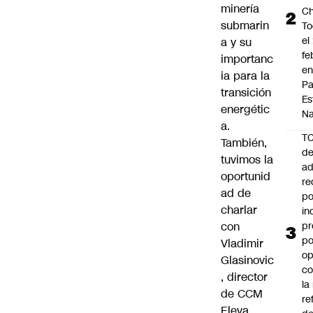
minería
Ch
submarin
To
el
a y su
fe
importanc
en
ia para la
P
transición
Es
energétic
Na
a.
T
También,
de
tuvimos la
ad
oportunid
re
ad de
po
charlar
in
con
pr
po
Vladimir
op
Glasinovic
co
, director
la
de CCM
re
Eleva,