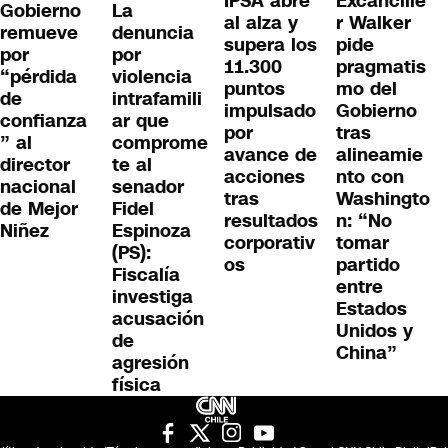
IPSA abre
Excancille
Gobierno
La
al alza y
r Walker
remueve
denuncia
supera los
pide
por
por
11.300
pragmatis
“pérdida
violencia
puntos
mo del
de
intrafamili
impulsado
Gobierno
confianza
ar que
por
tras
” al
comprome
avance de
alineamie
director
te al
acciones
nto con
nacional
senador
tras
Washingto
de Mejor
Fidel
resultados
n: “No
Niñez
Espinoza
corporativ
tomar
(PS):
os
partido
Fiscalía
entre
investiga
Estados
acusación
Unidos y
de
China”
agresión
física