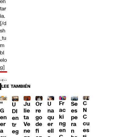
en
tar
ia.
[/d
sh
_tu
m
bl
elo
g]
LEE TAMBIÉN
Fr
C
“
Ju
Or
U
Se
U
ac
N
G
lie
re
na
es
DI
ki
C
en
ta
go
qu
pe
en
ng
cu
er
Ve
de
er
ra
tr
en
es
a
ne
fi
ell
n
eg
C
ti