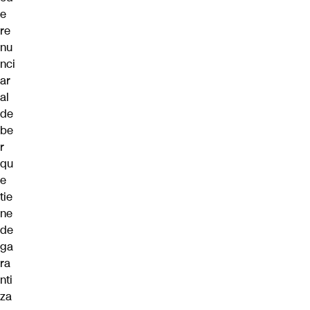
e
re
nu
nci
ar
al
de
be
r
qu
e
tie
ne
de
ga
ra
nti
za