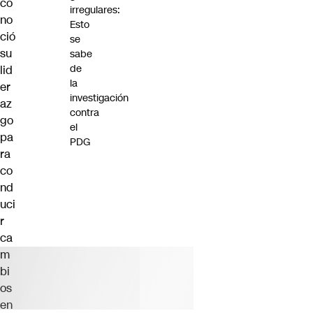
co
irregulares:
no
Esto
ció
se
su
sabe
de
lid
la
er
investigación
az
contra
go
el
pa
PDG
ra
co
nd
uci
r
ca
m
bi
os
en