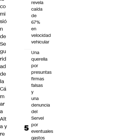
revela
co
caída
mi
de
sió
67%
n
en
velocidad
de
vehicular
Se
gu
Una
rid
querella
por
ad
presuntas
de
firmas
la
falsas
Cá
y
m
una
ar
denuncia
a
del
Servel
Alt
por
a y
eventuales
re
gastos