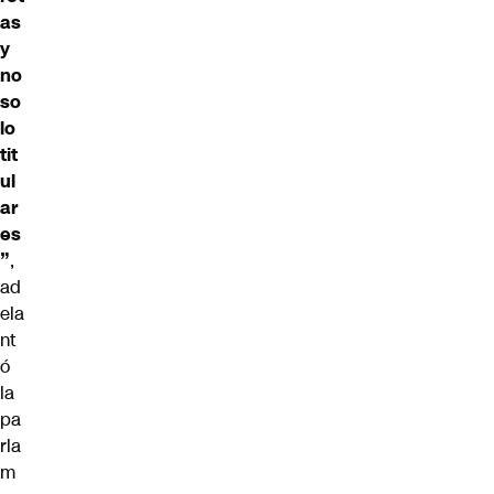
as
y
no
so
lo
tit
ul
ar
es
”
,
ad
ela
nt
ó
la
pa
rla
m