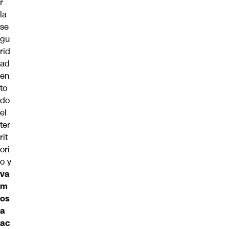
r
la
se
gu
rid
ad
en
to
do
el
ter
rit
ori
o y
va
m
os
a
ac