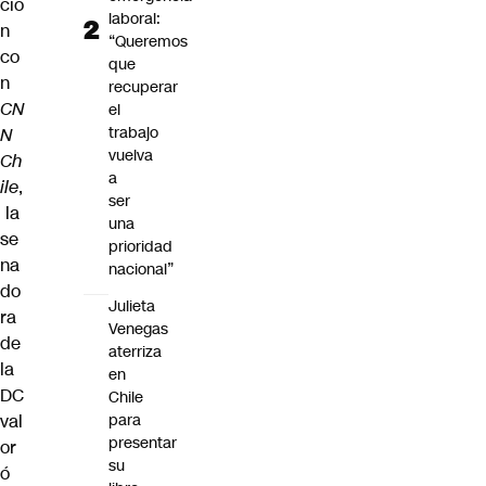
ció
laboral:
n
“Queremos
co
que
n
recuperar
CN
el
trabajo
N
vuelva
Ch
a
ile
,
ser
la
una
se
prioridad
na
nacional”
do
Julieta
ra
Venegas
de
aterriza
la
en
DC
Chile
val
para
presentar
or
su
ó