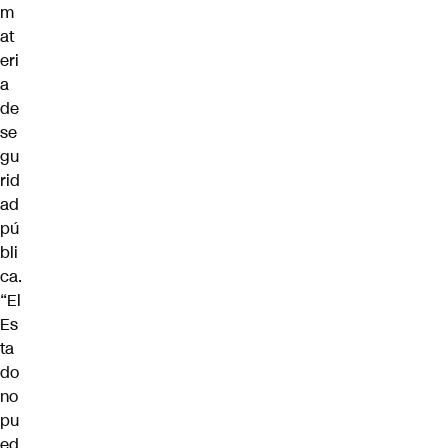
m
at
eri
a
de
se
gu
rid
ad
pú
bli
ca.
“El
Es
ta
do
no
pu
ed