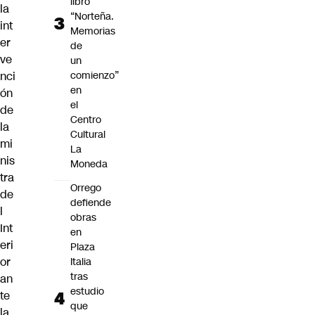
libro
la
“Norteña.
int
Memorias
er
de
ve
un
nci
comienzo”
en
ón
el
de
Centro
la
Cultural
mi
La
nis
Moneda
tra
Orrego
de
defiende
l
obras
Int
en
eri
Plaza
or
Italia
tras
an
estudio
te
que
la