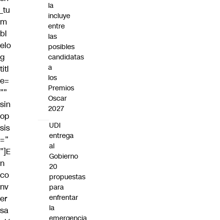
la
_tu
incluye
m
entre
bl
las
elo
posibles
g
candidatas
a
titl
los
e=
Premios
””
Oscar
sin
2027
op
UDI
sis
entrega
=”
al
”]E
Gobierno
n
20
co
propuestas
nv
para
enfrentar
er
la
sa
emergencia