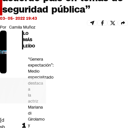
Futuro 360
seguridad pública”
Opinión
03- 05- 2022 19:43
Por
Camila Muñoz
LO
MÁS
LEÍDO
“Genera
expectación”:
Medio
especializado
destaca
a
la
actriz
Mariana
di
Girolamo
[d
y
sh