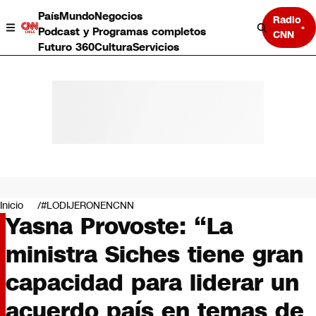
País
Mundo
Negocios
Radio
Podcast y Programas completos
CNN
Futuro 360
Cultura
Servicios
País
Mundo
Negocios
Inicio
#LODIJERONENCNN
Yasna Provoste: “La
Deportes
Programas completos
ministra Siches tiene gran
Cultura
Servicios
capacidad para liderar un
Bits
CNN Data
acuerdo país en temas de
CNN tiempo