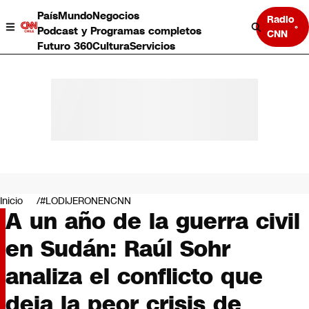
País
Mundo
Negocios
Radio
Podcast y Programas completos
CNN
Futuro 360
Cultura
Servicios
País
Mundo
Negocios
Inicio
#LODIJERONENCNN
A un año de la guerra civil
Deportes
Programas completos
en Sudán: Raúl Sohr
Cultura
Servicios
analiza el conflicto que
Bits
CNN Data
deja la peor crisis de
CNN tiempo