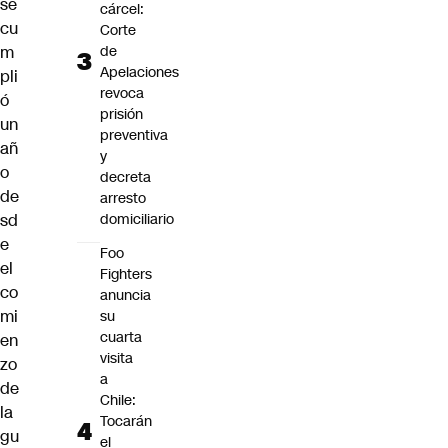
se
cárcel:
cu
Corte
m
de
Apelaciones
pli
revoca
ó
prisión
un
preventiva
añ
y
o
decreta
de
arresto
sd
domiciliario
e
Foo
el
Fighters
co
anuncia
mi
su
cuarta
en
visita
zo
a
de
Chile:
la
Tocarán
gu
el