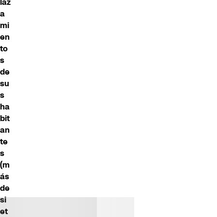
laz
a
mi
en
to
s
de
su
s
ha
bit
an
te
s
(m
ás
de
si
et