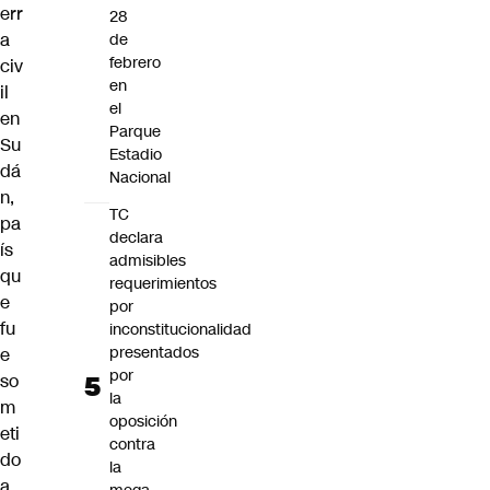
err
28
a
de
febrero
civ
en
il
el
en
Parque
Su
Estadio
dá
Nacional
n,
TC
pa
declara
ís
admisibles
qu
requerimientos
e
por
fu
inconstitucionalidad
presentados
e
por
so
la
m
oposición
eti
contra
do
la
a