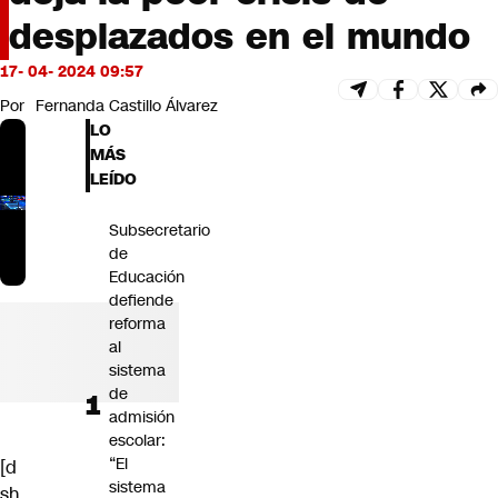
Futuro 360
desplazados en el mundo
Opinión
17- 04- 2024 09:57
Por
Fernanda Castillo Álvarez
LO
MÁS
LEÍDO
Subsecretario
de
Educación
defiende
reforma
al
sistema
de
admisión
escolar:
“El
[d
sistema
sh