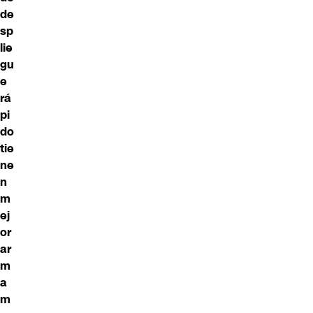
de
sp
lie
gu
e
rá
pi
do
tie
ne
n
m
ej
or
ar
m
a
m