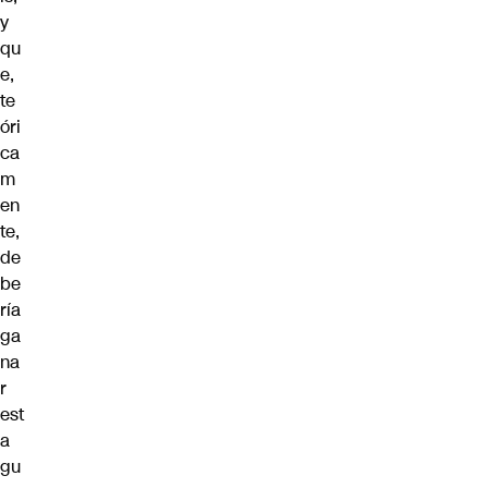
y
qu
e,
te
óri
ca
m
en
te,
de
be
ría
ga
na
r
est
a
gu