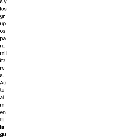
s y
los
gr
up
os
pa
ra
mil
ita
re
s.
Ac
tu
al
m
en
te,
la
gu