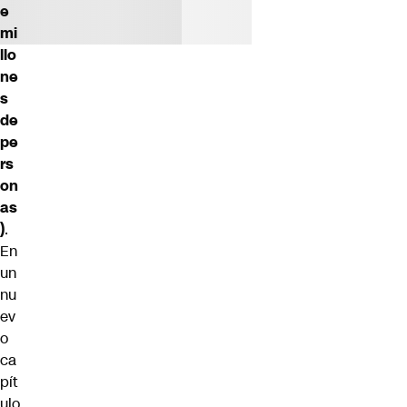
e
mi
llo
ne
s
de
pe
rs
on
as
)
.
En
un
nu
ev
o
ca
pít
ulo