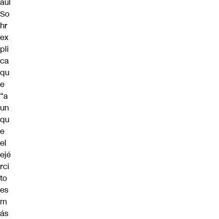
aúl
So
hr
ex
pli
ca
qu
e
“a
un
qu
e
el
ejé
rci
to
es
m
ás