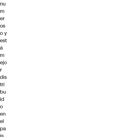
nu
m
er
os
o y
est
á
m
ejo
r
dis
tri
bu
id
o
en
el
pa
ís,