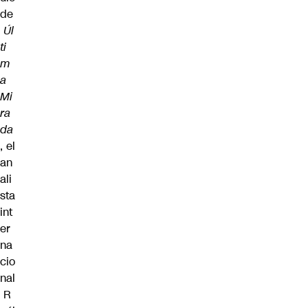
de
Úl
ti
m
a
Mi
ra
da
, el
an
ali
sta
int
er
na
cio
nal
R