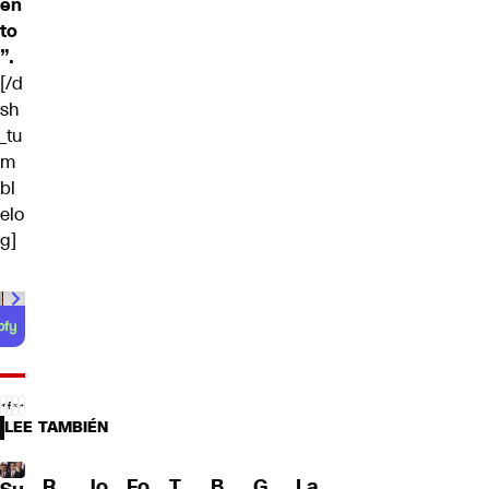
en
to
”.
[/d
sh
_tu
m
bl
elo
g]
00:00
/
01:00
LEE TAMBIÉN
R
Jo
Fo
T
B
G
La