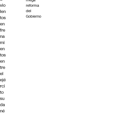
mega
vio
reforma
del
len
Gobierno
tos
en
fre
na
mi
en
tos
en
tre
el
ejé
rci
to
su
da
né