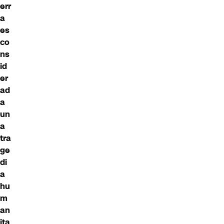
err
a
es
co
ns
id
er
ad
a
un
a
tra
ge
di
a
hu
m
an
ita