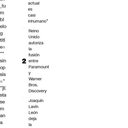
actual
_tu
es
m
casi
bl
inhumano”
elo
Reino
g
Unido
titl
autoriza
e=
la
””
fusión
sin
entre
Paramount
op
y
sis
Warner
=”
Bros.
”]E
Discovery
sta
Joaquín
se
Lavín
m
León
an
deja
a
la