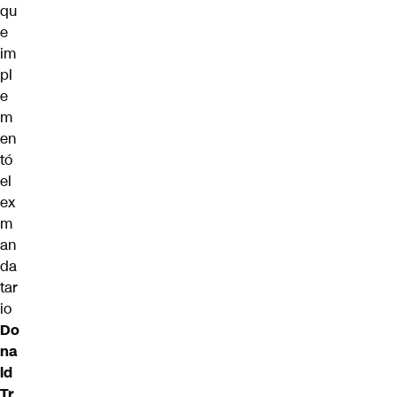
qu
e
im
pl
e
m
en
tó
el
ex
m
an
da
tar
io
Do
na
ld
Tr