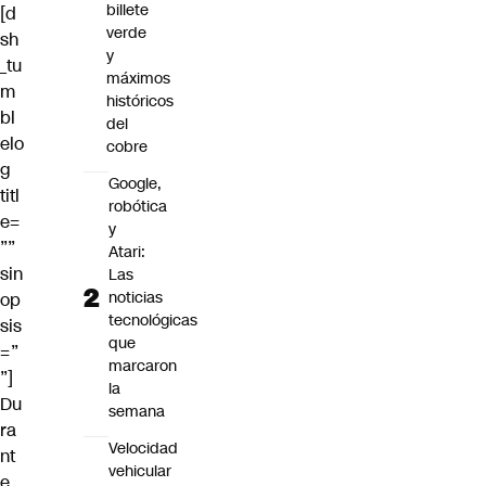
billete
[d
verde
sh
y
_tu
máximos
m
históricos
bl
del
elo
cobre
g
Google,
titl
robótica
e=
y
””
Atari:
sin
Las
noticias
op
tecnológicas
sis
que
=”
marcaron
”]
la
Du
semana
ra
Velocidad
nt
vehicular
e