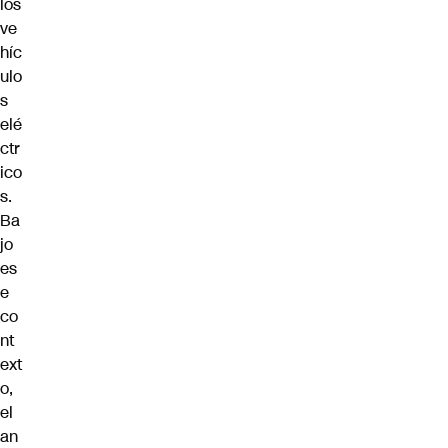
los
ve
híc
ulo
s
elé
ctr
ico
s.
Ba
jo
es
e
co
nt
ext
o,
el
an