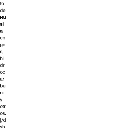
te
de
Ru
si
a
en
ga
s,
hi
dr
oc
ar
bu
ro
y
otr
os.
[/d
sh