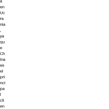
a
en
Uc
ra
nia
,
ya
qu
e
Ch
ina
es
el
pri
nci
pa
l
cli
en