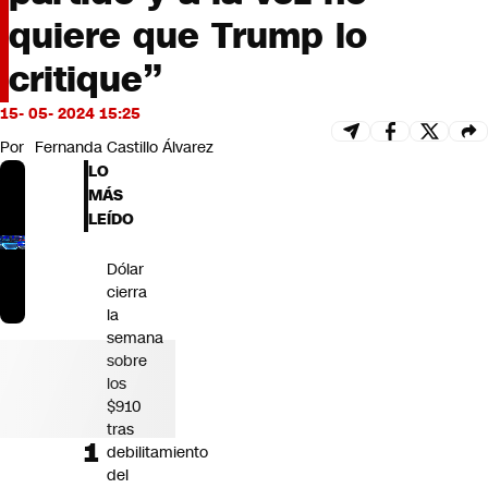
Futuro 360
quiere que Trump lo
Opinión
critique”
15- 05- 2024 15:25
Por
Fernanda Castillo Álvarez
LO
MÁS
LEÍDO
Dólar
cierra
la
semana
sobre
los
$910
tras
debilitamiento
del