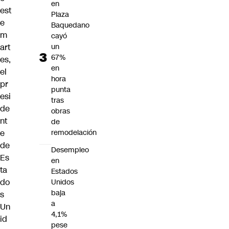
en
est
Plaza
e
Baquedano
m
cayó
art
un
67%
es,
en
el
hora
pr
punta
esi
tras
de
obras
nt
de
e
remodelación
de
Desempleo
Es
en
ta
Estados
do
Unidos
baja
s
a
Un
4,1%
id
pese