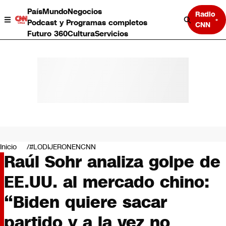
País
Mundo
Negocios
Radio
Podcast y Programas completos
CNN
Futuro 360
Cultura
Servicios
País
Mundo
Negocios
Inicio
#LODIJERONENCNN
Raúl Sohr analiza golpe de
Deportes
Programas completos
EE.UU. al mercado chino:
Cultura
Servicios
“Biden quiere sacar
Bits
CNN Data
partido y a la vez no
CNN tiempo