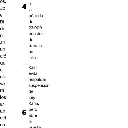
os,
a
Jo
la
e
pérdida
Bi
de
23.000
de
puestos
n
,
de
an
trabajo
un
en
ció
julio
qu
Kast
e
evita
ele
respaldar
va
suspensión
rá
de
los
Ley
Karin,
ar
pero
an
abre
cel
la
es
puerta