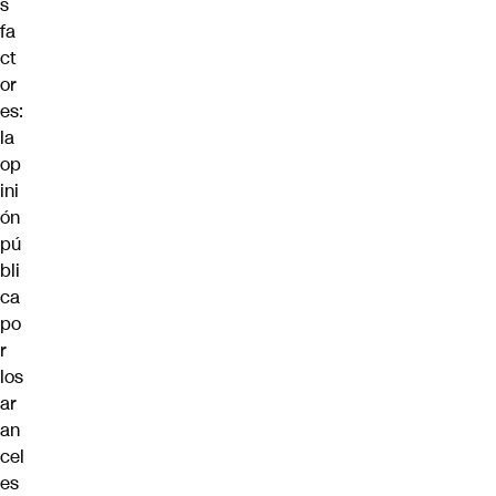
s
fa
ct
or
es:
la
op
ini
ón
pú
bli
ca
po
r
los
ar
an
cel
es