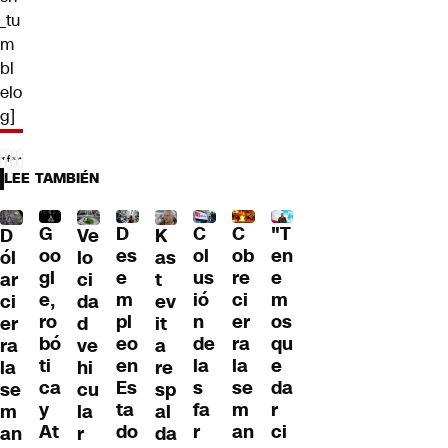
_tu
m
bl
elo
g]
LEE TAMBIÉN
C
G
C
"T
D
D
Ve
K
ol
oo
ob
en
es
ól
lo
as
us
gl
re
e
e
ar
ci
t
ió
e,
ci
m
m
ci
da
ev
n
ro
er
os
pl
er
d
it
de
bó
ra
qu
eo
ra
ve
a
la
ti
la
e
en
la
hi
re
s
ca
se
da
Es
se
cu
sp
fa
y
m
r
ta
m
la
al
r
At
an
ci
do
an
r
da