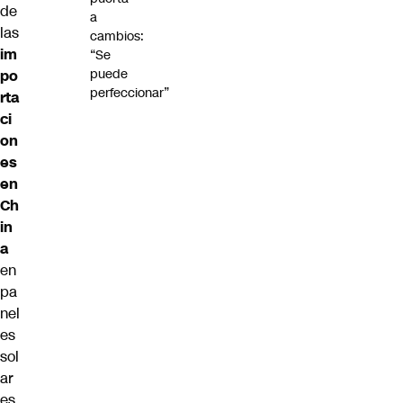
de
a
las
cambios:
im
“Se
puede
po
perfeccionar”
rta
ci
on
es
en
Ch
in
a
en
pa
nel
es
sol
ar
es,