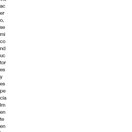
ac
er
o,
se
mi
co
nd
uc
tor
es
y
es
pe
cia
lm
en
te
en