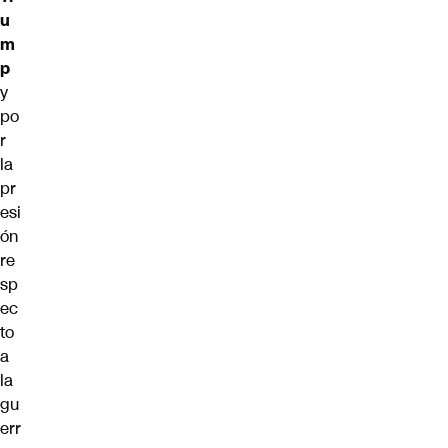
u
m
p
y
po
r
la
pr
esi
ón
re
sp
ec
to
a
la
gu
err