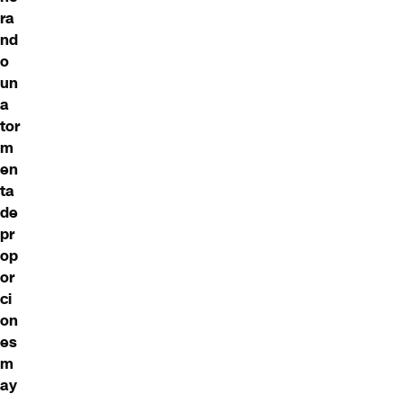
ra
nd
o
un
a
tor
m
en
ta
de
pr
op
or
ci
on
es
m
ay