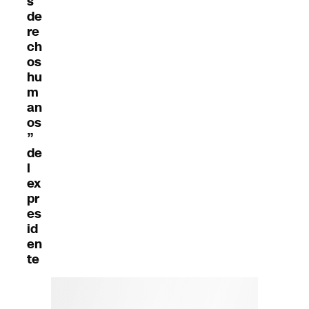
s
de
re
ch
os
hu
m
an
os
”
de
l
ex
pr
es
id
en
te