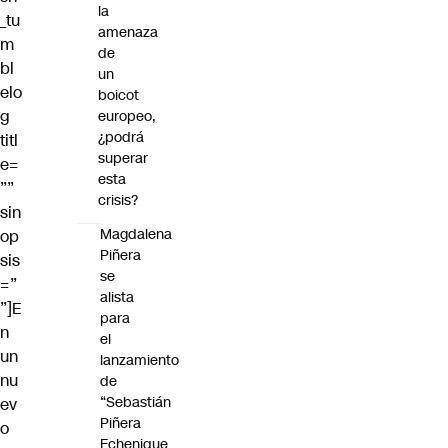
la
_tu
amenaza
m
de
bl
un
elo
boicot
g
europeo,
¿podrá
titl
superar
e=
esta
””
crisis?
sin
Magdalena
op
Piñera
sis
se
=”
alista
”]E
para
n
el
un
lanzamiento
nu
de
“Sebastián
ev
Piñera
o
Echenique