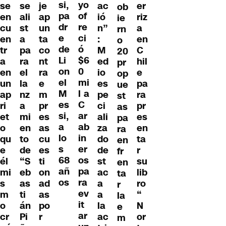
si,
yo
ac
se
se
er
je
ob
pa
of
ió
en
ali
riz
ap
ie
dr
re
n”
cu
st
a
un
rn
e
ci
:
en
a
en
ta
o
de
ó
M
tr
pa
C
co
20
Li
$6
ed
a
ra
hil
nt
pr
on
0
io
en
el
e
ra
op
el
mi
es
un
la
pa
e
ue
M
l a
pe
ap
nz
ra
m
st
es
C
ci
ri
a
pr
pr
as
si,
ar
ali
et
mi
es
es
pa
a
ab
za
o
en
en
as
ra
lo
in
do
qu
to
ta
cu
en
s
er
de
e
de
r
es
fr
68
os
st
él
“S
su
ti
en
añ
pa
ac
mi
eb
lib
on
ta
os
ra
a
s
as
ro
ad
r
ev
a
m
ti
“
as
la
it
la
o
án
N
po
e
ar
ac
cr
Pi
or
r
m