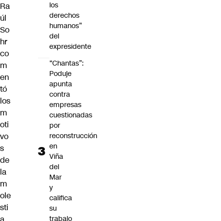
los
Ra
derechos
úl
humanos”
So
del
hr
expresidente
co
“Chantas”:
m
Poduje
en
apunta
tó
contra
los
empresas
m
cuestionadas
oti
por
vo
reconstrucción
en
s
Viña
de
del
la
Mar
m
y
ole
califica
sti
su
a
trabajo