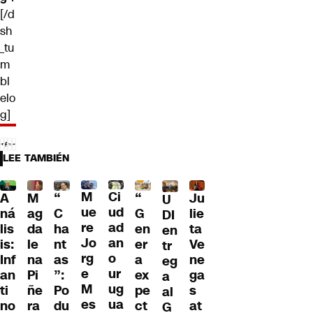
[/d
sh
_tu
m
bl
elo
g]
LEE TAMBIÉN
M
Ci
“
A
M
Ju
“
U
ue
ud
G
ná
ag
lie
C
DI
re
ad
en
lis
da
ta
ha
en
Jo
an
er
is:
le
Ve
nt
tr
rg
o
a
Inf
na
ne
as
eg
e
ur
ex
an
Pi
ga
”:
a
M
ug
pe
ti
ñe
s
Po
al
es
ua
ct
no
ra
at
du
G