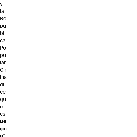
y
la
Re
pú
bli
ca
Po
pu
lar
Ch
ina
di
ce
qu
e
es
Be
ijin
g
“.