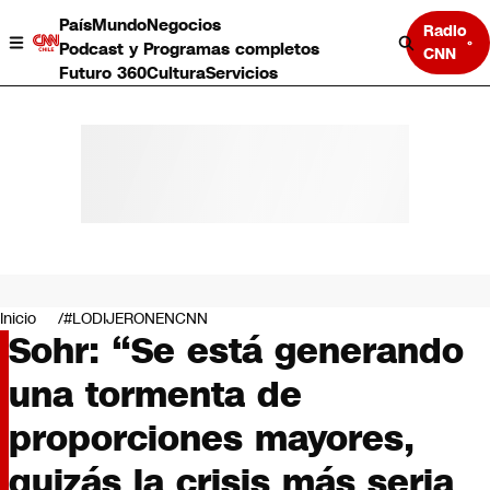
País
Mundo
Negocios
Radio
Podcast y Programas completos
CNN
Futuro 360
Cultura
Servicios
País
Mundo
Negocios
Inicio
#LODIJERONENCNN
Sohr: “Se está generando
Deportes
Programas completos
una tormenta de
Cultura
Servicios
proporciones mayores,
Bits
CNN Data
quizás la crisis más seria
CNN tiempo