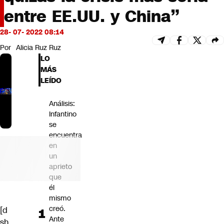
Futuro 360
entre EE.UU. y China”
Opinión
28- 07- 2022 08:14
Por
Alicia Ruz Ruz
LO
MÁS
LEÍDO
Análisis:
Infantino
se
encuentra
en
un
aprieto
que
él
mismo
creó.
[d
Ante
sh