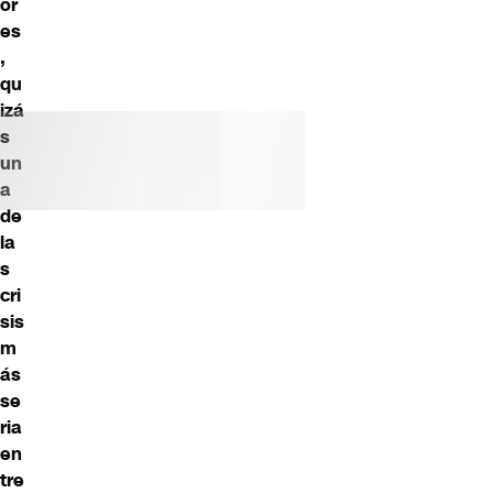
or
es
,
qu
izá
s
un
a
de
la
s
cri
sis
m
ás
se
ria
en
tre