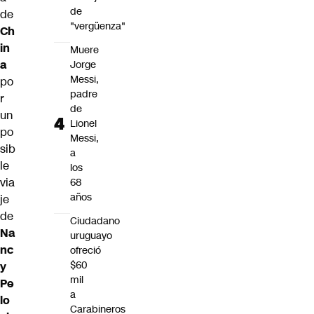
de
de
"vergüenza"
Ch
in
Muere
a
Jorge
Messi,
po
padre
r
de
un
Lionel
po
Messi,
sib
a
le
los
via
68
años
je
de
Ciudadano
Na
uruguayo
nc
ofreció
$60
y
mil
Pe
a
lo
Carabineros