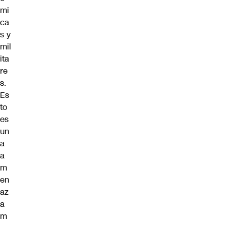
mi
ca
s y
mil
ita
re
s.
Es
to
es
un
a
a
m
en
az
a
m