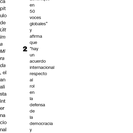
ca
en
pít
50
ulo
voces
de
globales”
Últ
y
afirma
im
que
a
“hay
Mi
un
ra
acuerdo
da
internacional
, el
respecto
an
al
rol
ali
en
sta
la
int
defensa
er
de
na
la
cio
democracia
nal
y