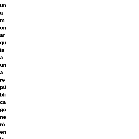
un
a
m
on
ar
qu
ía
a
un
a
re
pú
bli
ca
ge
ne
ró
en