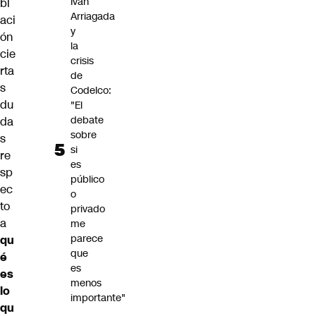
Iván
bl
Arriagada
aci
y
ón
la
cie
crisis
rta
de
s
Codelco:
du
"El
debate
da
sobre
s
si
re
es
sp
público
ec
o
to
privado
a
me
parece
qu
que
é
es
es
menos
lo
importante"
qu