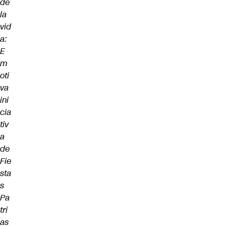
de
la
vid
a:
E
m
oti
va
ini
cia
tiv
a
de
Fie
sta
s
Pa
tri
as