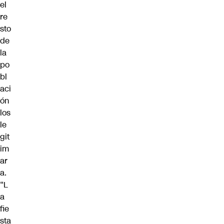
el
re
sto
de
la
po
bl
aci
ón
los
le
git
im
ar
a.
“L
a
fie
sta