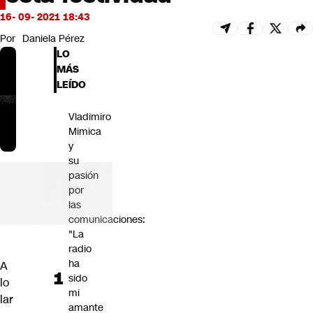
Futuro 360
16- 09- 2021 18:43
Opinión
Por
Daniela Pérez
LO
MÁS
LEÍDO
Vladimiro
Mimica
y
su
pasión
por
las
comunicaciones:
"La
radio
ha
A
sido
lo
mi
lar
amante