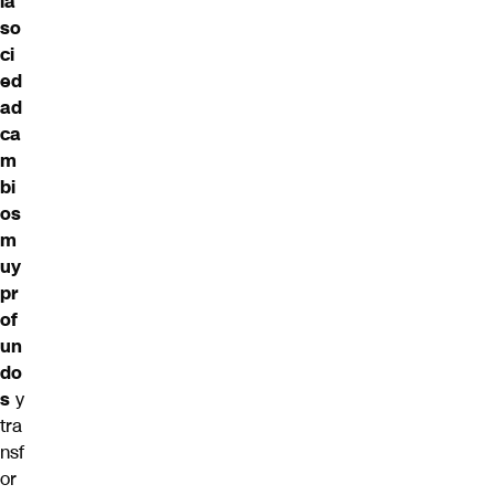
la
so
ci
ed
ad
ca
m
bi
os
m
uy
pr
of
un
do
s
y
tra
nsf
or