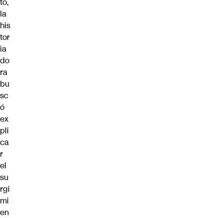
to,
la
his
tor
ia
do
ra
bu
sc
ó
ex
pli
ca
r
el
su
rgi
mi
en