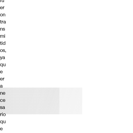
fu
er
on
tra
ns
mi
tid
os,
ya
qu
e
er
a
ne
ce
sa
rio
qu
e