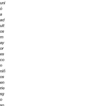
uni
ó
a
ad
ult
os
m
ay
or
es
co
n
niñ
os
en
rie
sg
o
so