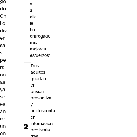
go
y
de
a
Ch
ella
ile
le
he
div
entregado
er
mis
sa
mejores
s
esfuerzos"
pe
Tres
rs
adultos
on
quedan
as
en
ya
prisión
se
preventiva
est
y
adolescente
án
en
re
internación
uni
provisoria
en
tras