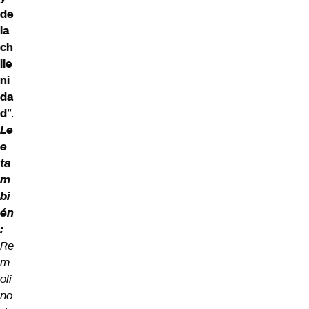
de
la
ch
ile
ni
da
d
”.
Le
e
ta
m
bi
én
:
Re
m
oli
no