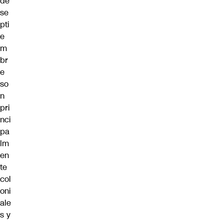
de
se
pti
e
m
br
e
so
n
pri
nci
pa
lm
en
te
col
oni
ale
s y