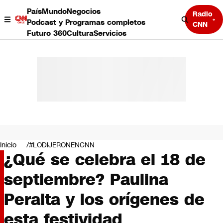
País
Mundo
Negocios
Radio
Podcast y Programas completos
CNN
Futuro 360
Cultura
Servicios
País
Mundo
Negocios
Inicio
#LODIJERONENCNN
¿Qué se celebra el 18 de
Deportes
Programas completos
septiembre? Paulina
Cultura
Servicios
Peralta y los orígenes de
Bits
CNN Data
esta festividad
CNN tiempo