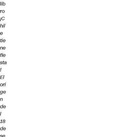
lib
ro
¡C
hil
e
tie
ne
fie
sta
!
El
ori
ge
n
de
l
18
de
se