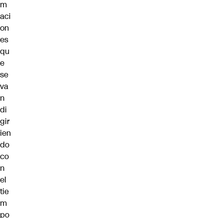
m
aci
on
es
qu
e
se
va
n
di
gir
ien
do
co
n
el
tie
m
po