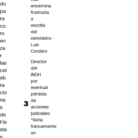
do
encerrona
pa
frustrada
ra
a
escolta
co
del
m
exministro
en
Luis
za
Cordero
r
Director
las
del
cel
INDH
eb
por
ra
eventual
cio
pérdida
ne
de
s
acciones
judiciales:
de
"Sería
Fie
francamente
sta
un
s