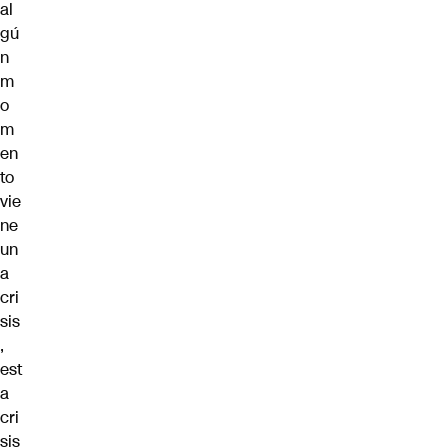
al
gú
n
m
o
m
en
to
vie
ne
un
a
cri
sis
,
est
a
cri
sis