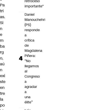
retroceso
Pa
importante"
tri
Daniel
as.
Manouchehri
Si
(PS)
n
responde
e
a
m
crítica
de
ba
Magdalena
rg
Piñera:
o,
“No
aú
llegamos
n
al
exi
Congreso
ste
a
agradar
en
a
tre
una
la
élite”
po