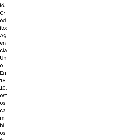
ió.
Cr
éd
ito:
Ag
en
cia
Un
o
En
18
10,
est
os
ca
m
bi
os