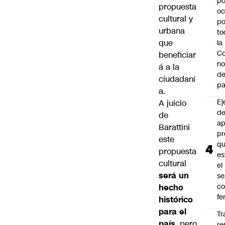
po
propuesta
oc
cultural y
po
urbana
to
que
la
Co
beneficiar
n
á a la
de
ciudadaní
pa
a.
Ej
A juicio
de
de
ap
Barattini
pr
este
q
propuesta
es
cultural
el
será un
se
c
hecho
fe
histórico
para el
Tr
país
, pero
re