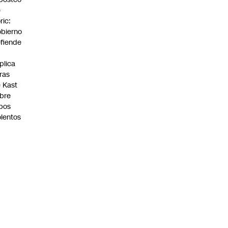
e
ric:
bierno
fiende
plica
fras
 Kast
bre
bos
olentos