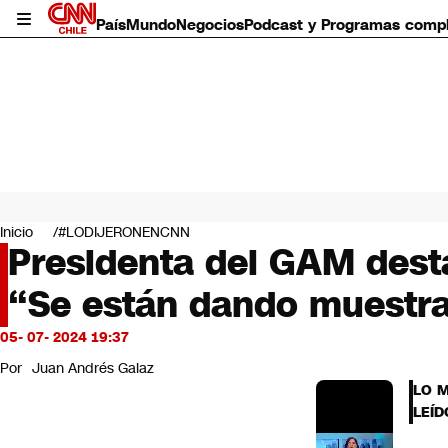
País
Mundo
Negocios
Podcast y Programas comp
País
Mundo
Inicio
#LODIJERONENCNN
Negocios
Presidenta del GAM desta
Deportes
“Se están dando muestra
Programas completos
Cultura
Servicios
05- 07- 2024 19:37
Bits
Por
Juan Andrés Galaz
CNN Data
LO 
CNN tiempo
LEÍD
Futuro 360
Opinión