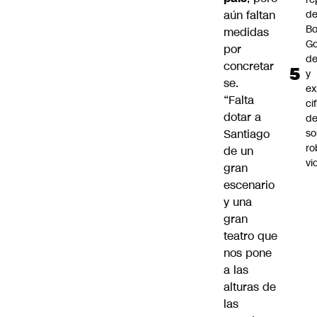
aún faltan
d
Bo
medidas
Go
por
de
concretar
y
se.
ex
“Falta
ci
dotar a
de
Santiago
so
ro
de un
vi
gran
escenario
y una
gran
teatro que
nos pone
a las
alturas de
las