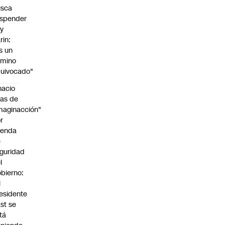
usca
spender
y
rin:
s un
amino
uivocado"
nacio
as de
maginacción"
r
genda
e
guridad
l
bierno:
l
esidente
st se
tá