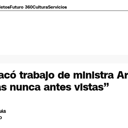
letos
Futuro 360
Cultura
Servicios
có trabajo de ministra A
s nunca antes vistas”
MÁS
O