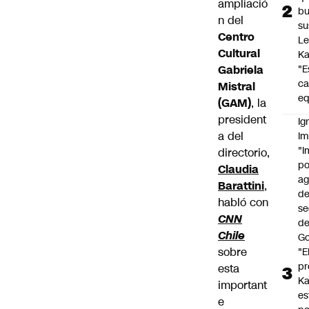
ampliació
b
n del
su
Centro
Le
Cultural
Ka
Gabriela
"E
c
Mistral
eq
(GAM)
, la
president
Ig
a del
Im
"I
directorio,
po
Claudia
a
Barattini
,
d
habló con
se
CNN
de
Chile
Go
sobre
"E
pr
esta
Ka
important
es
e