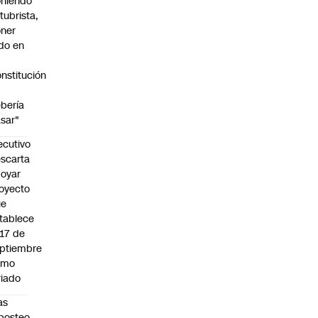
niendo
tubrista,
ner
do en
nstitución
o
bería
sar"
ecutivo
scarta
oyar
oyecto
ue
tablece
 17 de
ptiembre
omo
riado
as
posteo