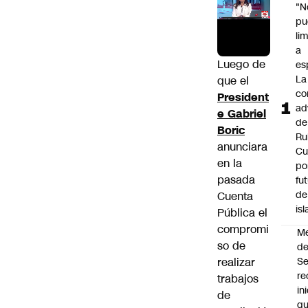
"N
pu
li
a
Luego de
es
La
que el
co
President
ad
e Gabriel
de
Boric
Ru
anunciara
Cu
en la
po
pasada
fu
de
Cuenta
isl
Pública el
compromi
M
so de
de
realizar
S
re
trabajos
in
de
q