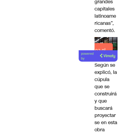
grandes
capitales
latinoame
ricanas”,
comentó.
Lea el
powered
artículo
by
Según se
explicó, la
cúpula
que se
construirá
y que
buscará
proyectar
se en esta
obra