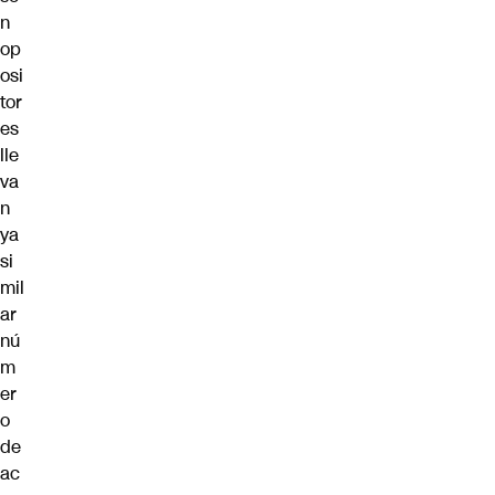
n
op
osi
tor
es
lle
va
n
ya
si
mil
ar
nú
m
er
o
de
ac