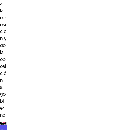
a
la
op
osi
ció
n y
de
la
op
osi
ció
n
al
go
bi
er
no.