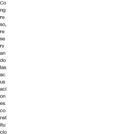
Co
ng
re
so,
re
se
rv
an
do
las
ac
us
aci
on
es
co
nst
itu
cio