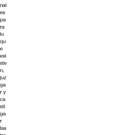
nal
es
pa
ra
lo
qu
e
exi
ste
n,
juz
ga
r y
ca
sti
ga
r
las