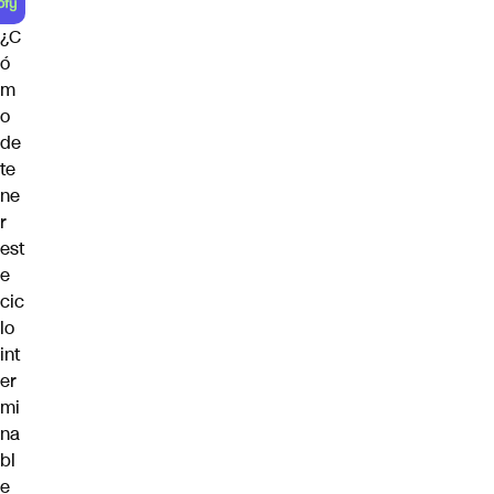
¿C
ó
m
o
de
te
ne
r
est
e
cic
lo
int
er
mi
na
bl
e