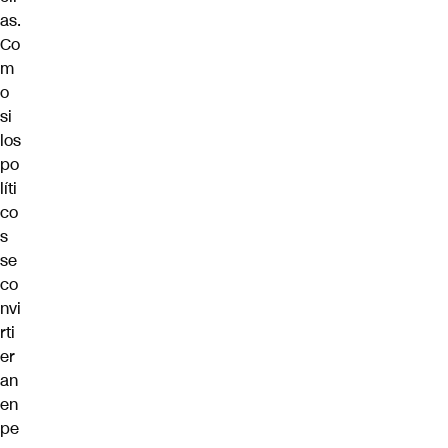
as.
Co
m
o
si
los
po
líti
co
s
se
co
nvi
rti
er
an
en
pe