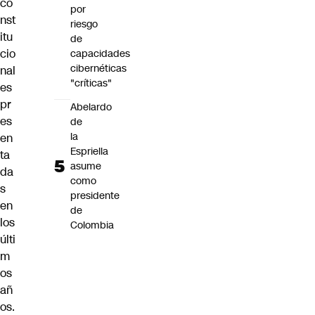
co
por
nst
riesgo
itu
de
cio
capacidades
cibernéticas
nal
"críticas"
es
pr
Abelardo
es
de
la
en
Espriella
ta
asume
da
como
s
presidente
en
de
los
Colombia
últi
m
os
añ
os.