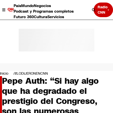
País
Mundo
Negocios
Radio
Podcast y Programas completos
CNN
Futuro 360
Cultura
Servicios
País
Mundo
Negocios
Inicio
#LODIJERONENCNN
Pepe Auth: “Si hay algo
Deportes
Programas completos
que ha degradado el
Cultura
Servicios
prestigio del Congreso,
Bits
CNN Data
son las numerosas
CNN tiempo