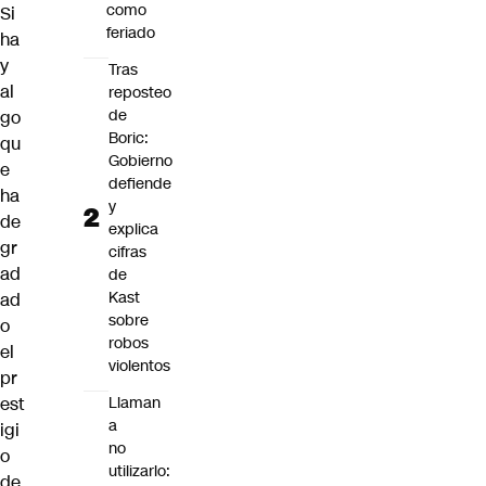
como
Si
feriado
ha
y
Tras
al
reposteo
de
go
Boric:
qu
Gobierno
e
defiende
ha
y
de
explica
gr
cifras
ad
de
Kast
ad
sobre
o
robos
el
violentos
pr
est
Llaman
a
igi
no
o
utilizarlo:
de