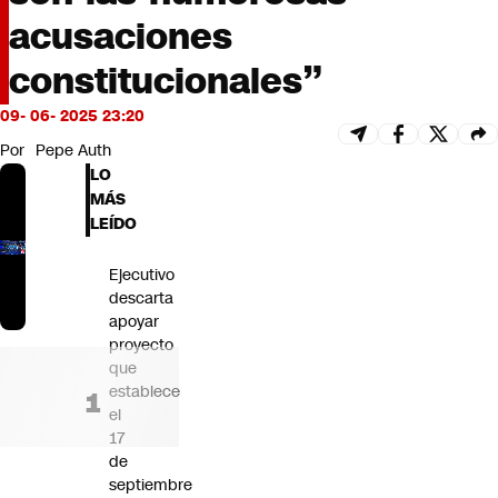
Futuro 360
acusaciones
Opinión
constitucionales”
09- 06- 2025 23:20
Por
Pepe Auth
LO
MÁS
LEÍDO
Ejecutivo
descarta
apoyar
proyecto
que
establece
el
17
de
septiembre