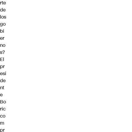
rte
de
los
go
bi
er
no
s?
El
pr
esi
de
nt
e
Bo
ric
co
m
pr