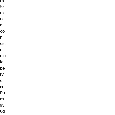
ra
ter
mi
na
r
co
n
est
e
cic
lo
pe
rv
er
so.
Pe
ro
ay
ud