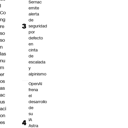
Sernac
l
emite
Co
alerta
ng
de
re
seguridad
por
so
defecto
so
en
n
cinta
las
de
nu
escalada
m
y
er
alpinismo
os
OpenAI
as
frena
ac
el
us
desarrollo
de
aci
su
on
IA
es
Astra