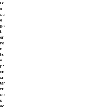
Lo
s
qu
e
go
bi
er
na
n
ho
y
pr
es
en
tar
on
do
s
ac