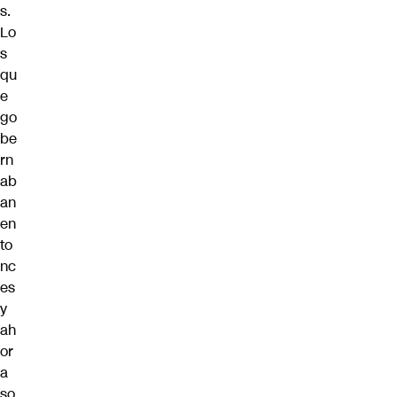
s.
Lo
s
qu
e
go
be
rn
ab
an
en
to
nc
es
y
ah
or
a
so