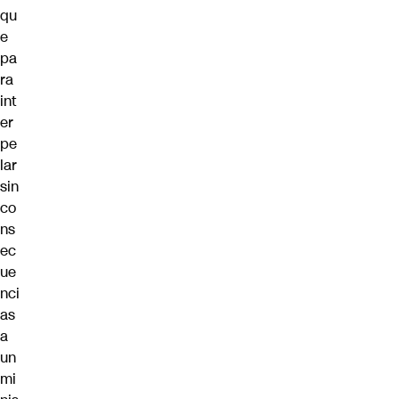
qu
e
pa
ra
int
er
pe
lar
sin
co
ns
ec
ue
nci
as
a
un
mi