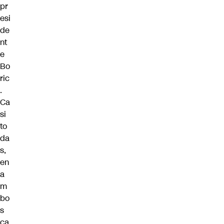
pr
esi
de
nt
e
Bo
ric
.
Ca
si
to
da
s,
en
a
m
bo
s
ca