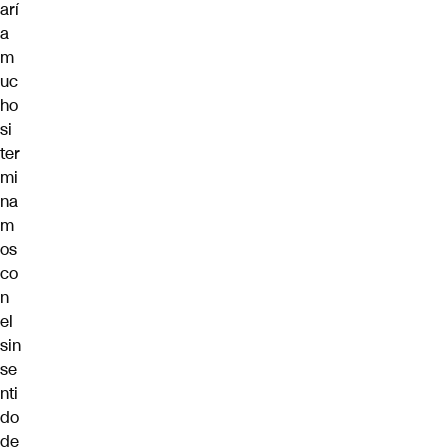
arí
a
m
uc
ho
si
ter
mi
na
m
os
co
n
el
sin
se
nti
do
de