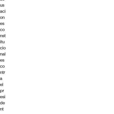
us
aci
on
es
co
nst
itu
cio
nal
es
co
ntr
a
el
pr
esi
de
nt