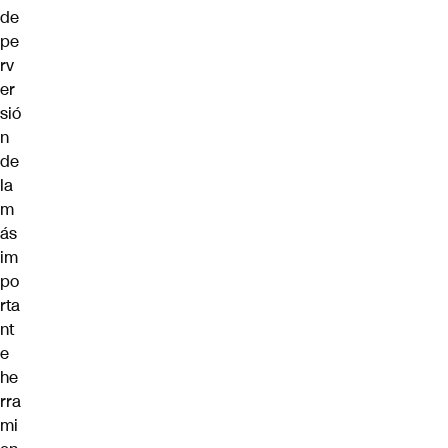
de
pe
rv
er
sió
n
de
la
m
ás
im
po
rta
nt
e
he
rra
mi