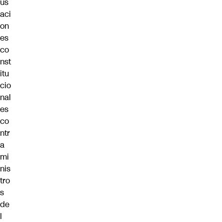
us
aci
on
es
co
nst
itu
cio
nal
es
co
ntr
a
mi
nis
tro
s
de
l