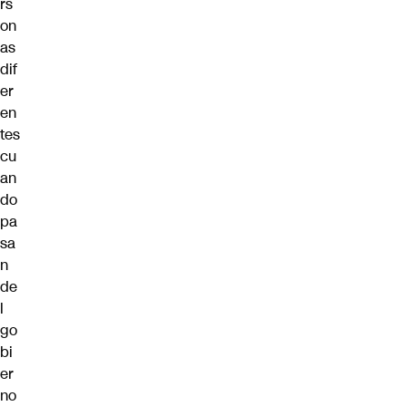
rs
on
as
dif
er
en
tes
cu
an
do
pa
sa
n
de
l
go
bi
er
no