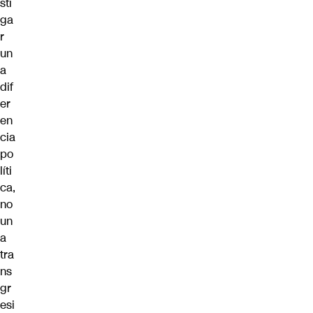
sti
ga
r
un
a
dif
er
en
cia
po
líti
ca,
no
un
a
tra
ns
gr
esi