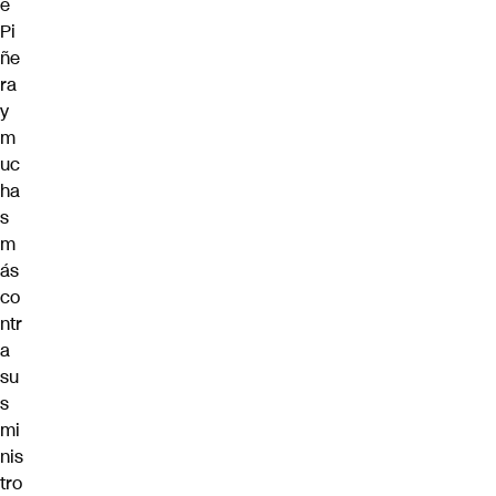
e
Pi
ñe
ra
y
m
uc
ha
s
m
ás
co
ntr
a
su
s
mi
nis
tro