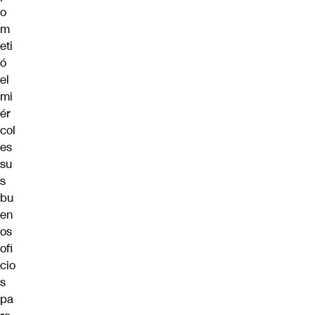
o
m
eti
ó
el
mi
ér
col
es
su
s
bu
en
os
ofi
cio
s
pa