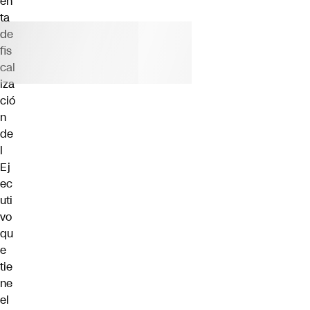
en
ta
de
fis
cal
iza
ció
n
de
l
Ej
ec
uti
vo
qu
e
tie
ne
el