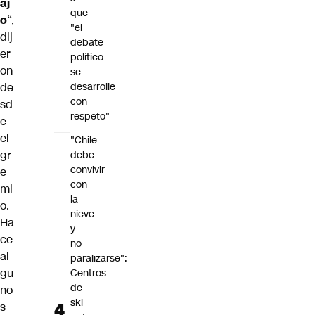
aj
que
o
“,
"el
dij
debate
er
político
on
se
de
desarrolle
con
sd
respeto"
e
el
"Chile
gr
debe
convivir
e
con
mi
la
o.
nieve
Ha
y
ce
no
al
paralizarse":
gu
Centros
de
no
ski
s