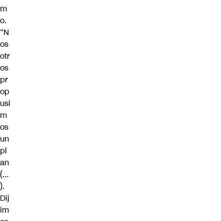
m
o.
“N
os
otr
os
pr
op
usi
m
os
un
pl
an
(…
).
Dij
im