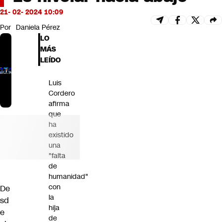
Futuro 360
21- 02- 2024 10:09
Opinión
Por
Daniela Pérez
LO
MÁS
LEÍDO
Luis
Cordero
afirma
que
ha
existido
una
"falta
de
humanidad"
con
De
la
sd
hija
e
de