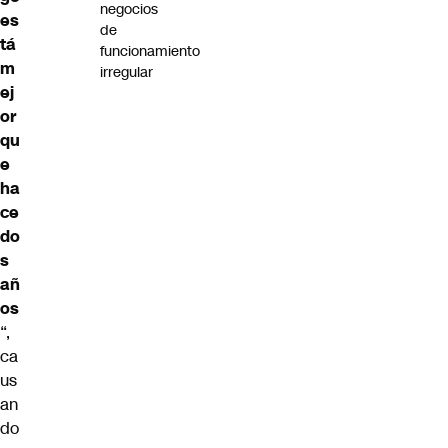
negocios
es
de
tá
funcionamiento
m
irregular
ej
or
qu
e
ha
ce
do
s
añ
os
“,
ca
us
an
do