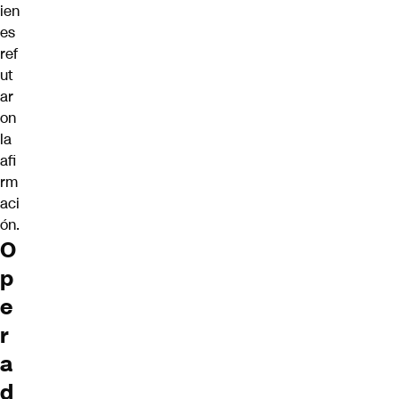
ien
es
ref
ut
ar
on
la
afi
rm
aci
ón.
O
p
e
r
a
d