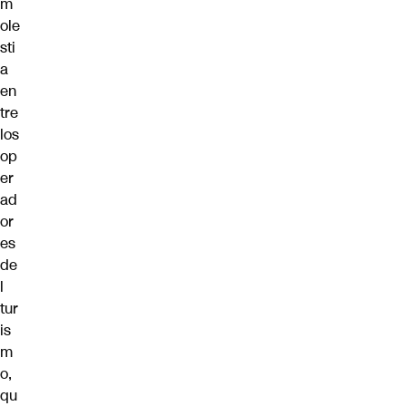
m
ole
sti
a
en
tre
los
op
er
ad
or
es
de
l
tur
is
m
o,
qu