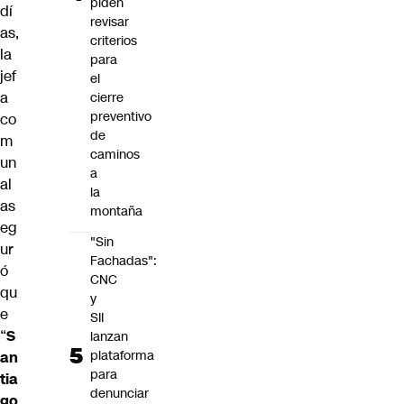
piden
dí
revisar
as,
criterios
la
para
jef
el
a
cierre
preventivo
co
de
m
caminos
un
a
al
la
as
montaña
eg
"Sin
ur
Fachadas":
ó
CNC
qu
y
e
SII
“
S
lanzan
plataforma
an
para
tia
denunciar
go