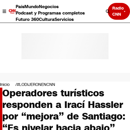
País
Mundo
Negocios
Radio
Podcast y Programas completos
CNN
Futuro 360
Cultura
Servicios
País
Mundo
Negocios
Inicio
#LODIJERONENCNN
Operadores turísticos
Deportes
Programas completos
responden a Irací Hassler
Cultura
Servicios
por “mejora” de Santiago:
Bits
CNN Data
“Es nivelar hacia abajo”
CNN tiempo