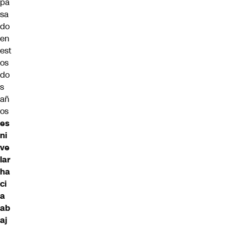
pa
sa
do
en
est
os
do
s
añ
os
es
ni
ve
lar
ha
ci
a
ab
aj