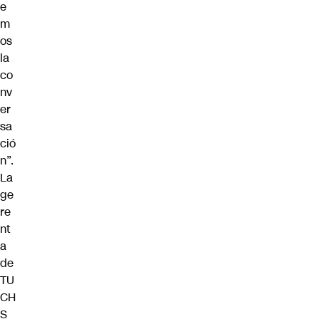
e
m
os
la
co
nv
er
sa
ció
n”.
La
ge
re
nt
a
de
TU
CH
S