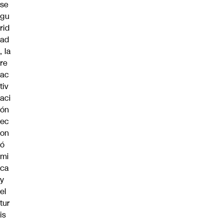
se
gu
rid
ad
, la
re
ac
tiv
aci
ón
ec
on
ó
mi
ca
y
el
tur
is