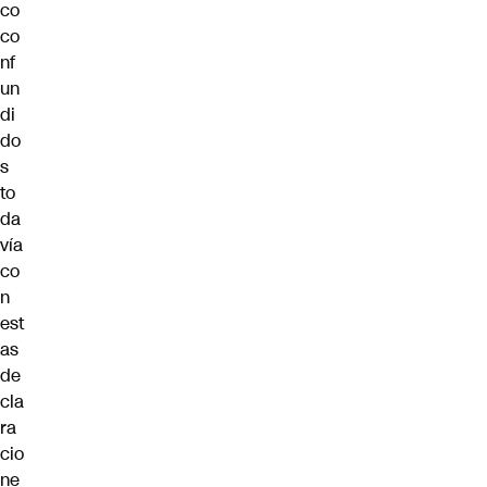
co
co
nf
un
di
do
s
to
da
vía
co
n
est
as
de
cla
ra
cio
ne