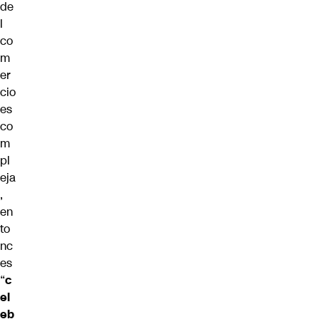
de
l
co
m
er
cio
es
co
m
pl
eja
,
en
to
nc
es
“
c
el
eb