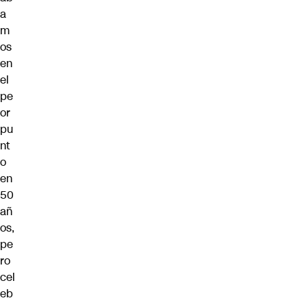
a
m
os
en
el
pe
or
pu
nt
o
en
50
añ
os,
pe
ro
cel
eb