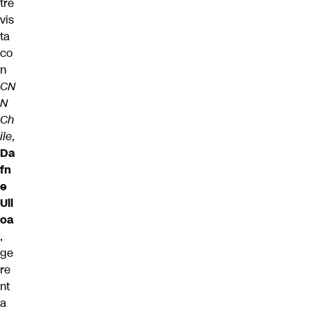
tre
vis
ta
co
n
CN
N
Ch
ile
,
Da
fn
e
Ull
oa
,
ge
re
nt
a