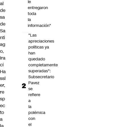
le
al
entregaron
de
toda
sa
la
de
información"
Sa
"Las
nti
apreciaciones
ag
políticas ya
o,
han
Ira
quedado
cí
completamente
superadas":
Ha
Subsecretario
ssl
Pavez
er
,
se
re
refiere
sp
a
ec
la
to
polémica
con
a
el
la