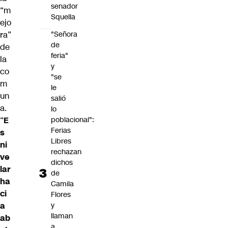
senador
“m
Squella
ejo
ra”
"Señora
de
de
feria"
la
y
co
"se
m
le
un
salió
a.
lo
“
E
poblacional":
Ferias
s
Libres
ni
rechazan
ve
dichos
lar
de
ha
Camila
ci
Flores
a
y
llaman
ab
a