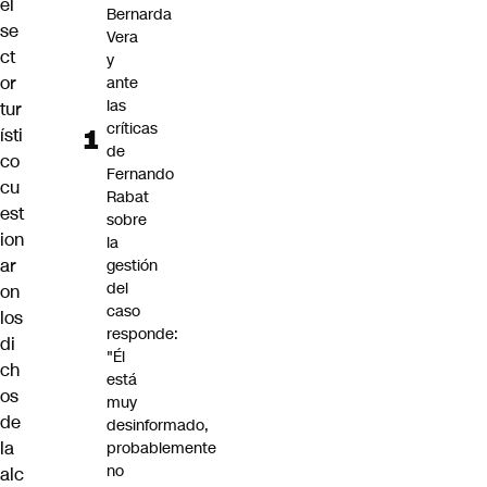
el
Bernarda
se
Vera
ct
y
or
ante
las
tur
críticas
ísti
de
co
Fernando
cu
Rabat
est
sobre
ion
la
ar
gestión
del
on
caso
los
responde:
di
"Él
ch
está
os
muy
de
desinformado,
la
probablemente
no
alc