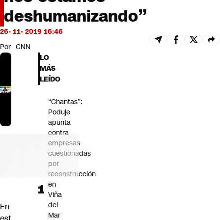
Futuro 360
deshumanizando”
Opinión
26- 11- 2019 16:46
Por
CNN
LO
MÁS
LEÍDO
“Chantas”:
Poduje
apunta
contra
empresas
cuestionadas
por
reconstrucción
en
Viña
del
En
Mar
est