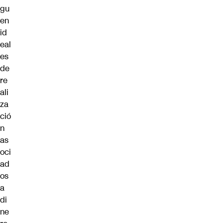
gu
en
id
eal
es
de
re
ali
za
ció
n
as
oci
ad
os
a
di
ne