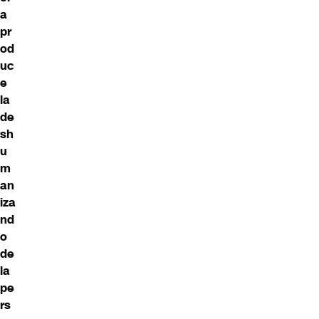
a
pr
od
uc
e
la
de
sh
u
m
an
iza
nd
o
de
la
pe
rs