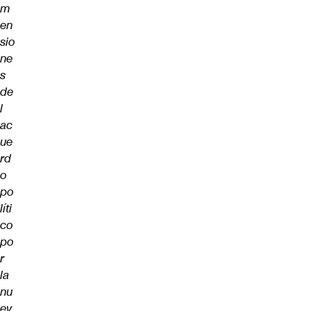
m
en
sio
ne
s
de
l
ac
ue
rd
o
po
líti
co
po
r
la
nu
ev