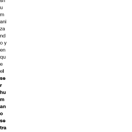
sh
u
m
ani
za
nd
o y
en
qu
e
e
l
se
r
hu
m
an
o
se
tra