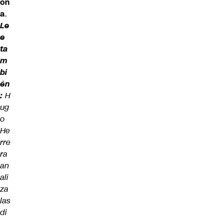
on
a
.
Le
e
ta
m
bi
én
:
H
ug
o
He
rre
ra
an
ali
za
las
di