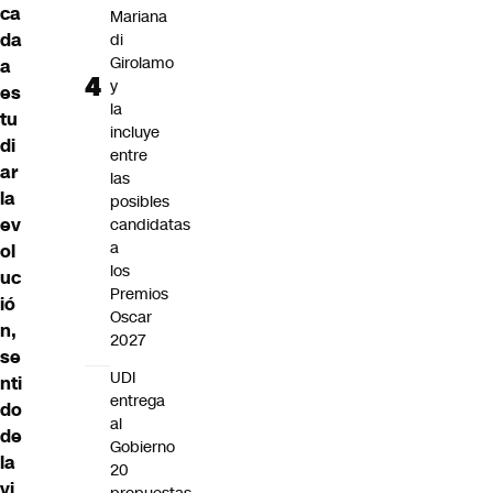
ca
Mariana
da
di
Girolamo
a
y
es
la
tu
incluye
di
entre
ar
las
la
posibles
ev
candidatas
a
ol
los
uc
Premios
ió
Oscar
n,
2027
se
UDI
nti
entrega
do
al
de
Gobierno
la
20
vi