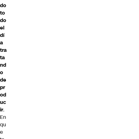
do
to
do
el
dí
a
tra
ta
nd
o
de
pr
od
uc
ir
.
En
qu
e