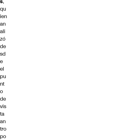
s
,
qu
ien
an
ali
zó
de
sd
e
el
pu
nt
o
de
vis
ta
an
tro
po