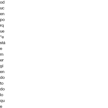
od
uc
en
po
rq
ue
“e
stá
e
m
er
gi
en
do
to
do
lo
qu
e