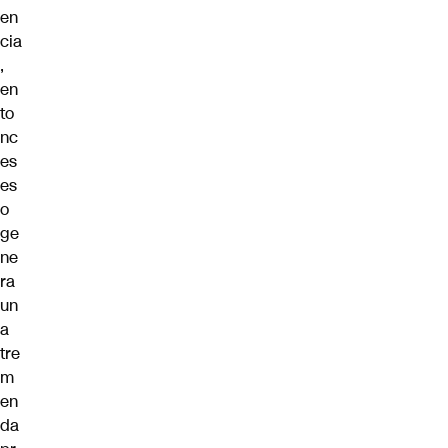
en
cia
,
en
to
nc
es
es
o
ge
ne
ra
un
a
tre
m
en
da