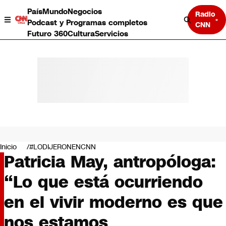
País
Mundo
Negocios
Radio
Podcast y Programas completos
CNN
Futuro 360
Cultura
Servicios
País
Mundo
Negocios
Inicio
#LODIJERONENCNN
Patricia May, antropóloga:
Deportes
Programas completos
“Lo que está ocurriendo
Cultura
Servicios
en el vivir moderno es que
Bits
CNN Data
nos estamos
CNN tiempo