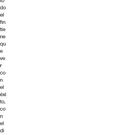
to
do
el
fin
tie
ne
qu
e
ve
r
co
n
el
éxi
to,
co
n
el
di