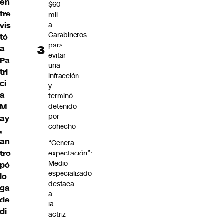
en
$60
tre
mil
vis
a
Carabineros
tó
para
a
evitar
Pa
una
tri
infracción
ci
y
a
terminó
M
detenido
por
ay
cohecho
,
an
“Genera
tro
expectación”:
Medio
pó
especializado
lo
destaca
ga
a
de
la
di
actriz