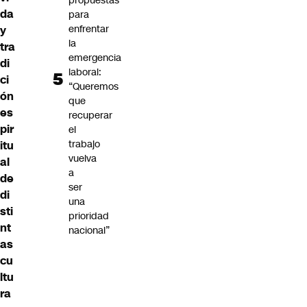
propuestas
da
para
enfrentar
y
la
tra
emergencia
di
laboral:
ci
“Queremos
ón
que
es
recuperar
pir
el
trabajo
itu
vuelva
al
a
de
ser
di
una
sti
prioridad
nt
nacional”
as
cu
ltu
ra