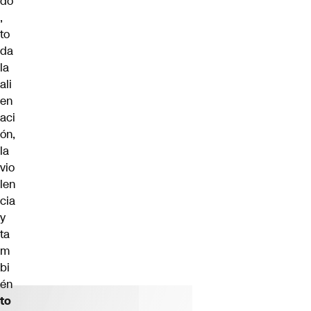
do
,
to
da
la
ali
en
aci
ón,
la
vio
len
cia
y
ta
m
bi
én
to