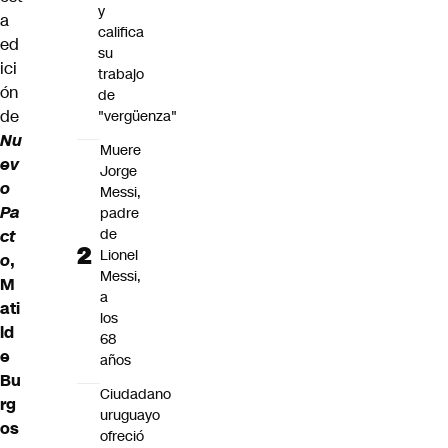
y
a
califica
ed
su
ici
trabajo
ón
de
de
"vergüenza"
Nu
Muere
ev
Jorge
o
Messi,
Pa
padre
de
ct
Lionel
o
,
Messi,
M
a
ati
los
ld
68
e
años
Bu
Ciudadano
rg
uruguayo
os
ofreció