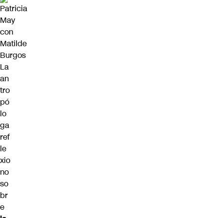
La
an
tro
pó
lo
ga
ref
le
xio
no
so
br
e