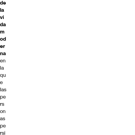
de
la
vi
da
m
od
er
na
en
la
qu
e
las
pe
rs
on
as
pe
rsi