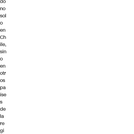
do
no
sol
o
en
Ch
ile,
sin
o
en
otr
os
pa
íse
s
de
la
re
gi