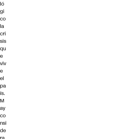
ló
gi
co
la
cri
sis
qu
e
viv
e
el
pa
ís.
M
ay
co
nsi
de
ra