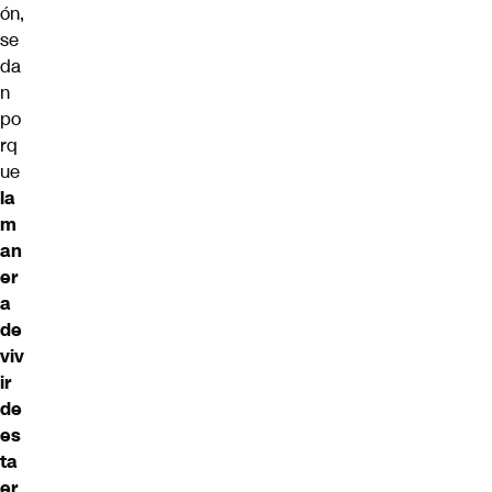
ón,
se
da
n
po
rq
ue
la
m
an
er
a
de
viv
ir
de
es
ta
er