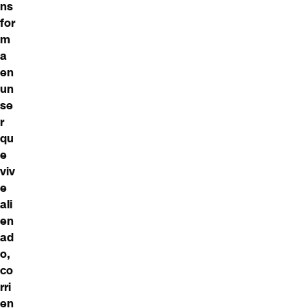
ns
for
m
a
en
un
se
r
qu
e
viv
e
ali
en
ad
o,
co
rri
en