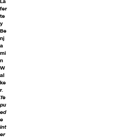
La
fer
te
y
Be
nj
a
mi
n
W
al
ke
r
.
Te
pu
ed
e
int
er