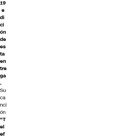
19
e
di
ci
ón
de
es
ta
en
tre
ga
.
Su
ca
nci
ón
“T
el
ef