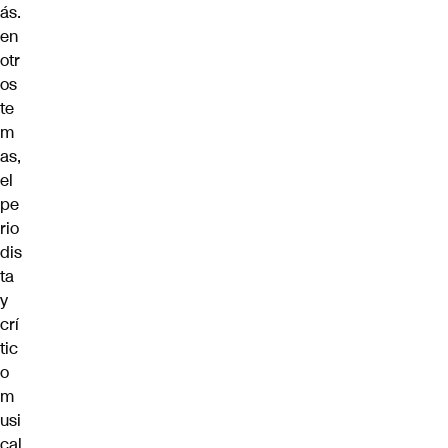
ás.
en
otr
os
te
m
as,
el
pe
rio
dis
ta
y
crí
tic
o
m
usi
cal