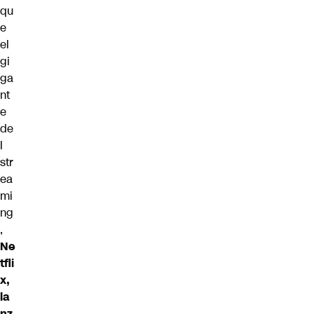
qu
e
el
gi
ga
nt
e
de
l
str
ea
mi
ng
,
Ne
tfli
x,
la
nz