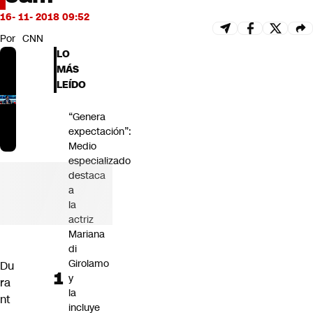
Futuro 360
16- 11- 2018 09:52
Opinión
Por
CNN
LO
MÁS
LEÍDO
“Genera
expectación”:
Medio
especializado
destaca
a
la
actriz
Mariana
di
Girolamo
Du
y
ra
la
nt
incluye