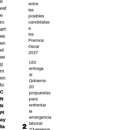
e
entre
est
las
e
posibles
m
candidatas
a
art
los
es
Premios
en
Oscar
el
2027
se
UDI
g
entrega
m
al
en
Gobierno
to
20
C
propuestas
N
para
enfrentar
N
la
Pl
emergencia
ay
laboral:
lis
“Queremos