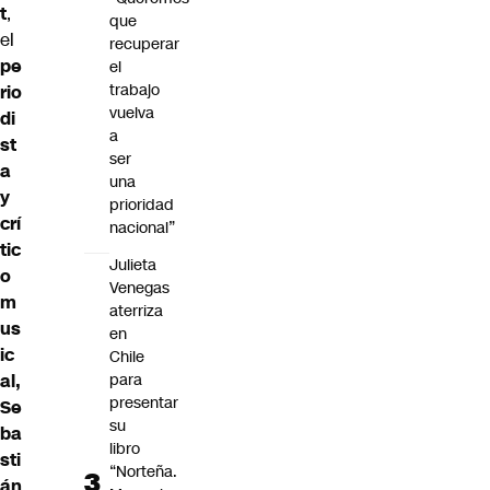
t
,
que
el
recuperar
pe
el
trabajo
rio
vuelva
di
a
st
ser
a
una
y
prioridad
crí
nacional”
tic
Julieta
o
Venegas
m
aterriza
us
en
ic
Chile
al,
para
presentar
Se
su
ba
libro
sti
“Norteña.
án