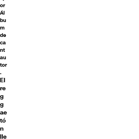
or
Ál
bu
m
de
ca
nt
au
tor
.
El
re
g
g
ae
tó
n
lle