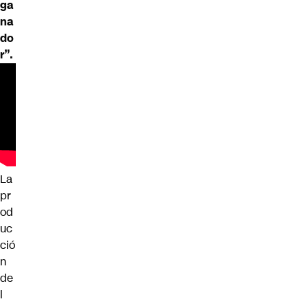
ga
na
do
r”.
La
pr
od
uc
ció
n
de
l