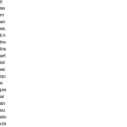
y
se
m
an
as.
En
tre
los
art
ist
as
qu
e
pis
ar
án
su
elo
chi