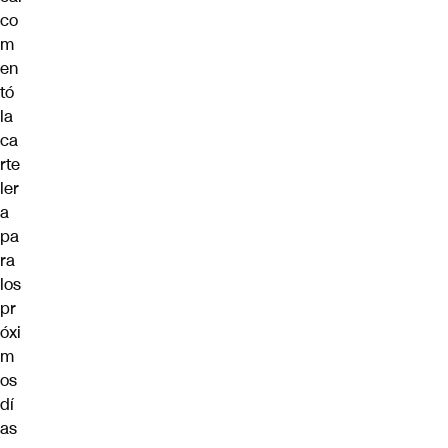
co
m
en
tó
la
ca
rte
ler
a
pa
ra
los
pr
óxi
m
os
dí
as