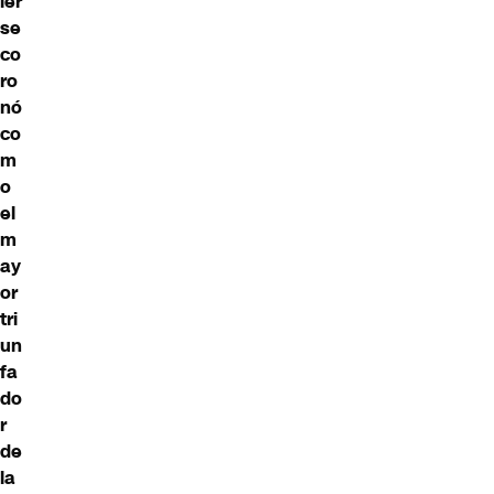
ler
se
co
ro
nó
co
m
o
el
m
ay
or
tri
un
fa
do
r
de
la