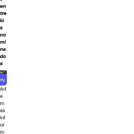
en
tre
lo
s
no
mi
na
do
s
Ad
e
m
ás
inf
or
m