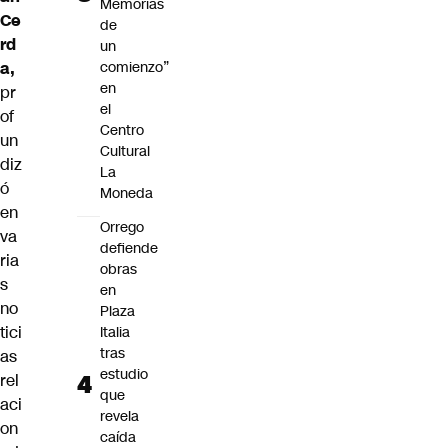
Memorias
Ce
de
rd
un
a,
comienzo”
en
pr
el
of
Centro
un
Cultural
diz
La
ó
Moneda
en
Orrego
va
defiende
ria
obras
s
en
no
Plaza
tici
Italia
tras
as
estudio
rel
que
aci
revela
on
caída