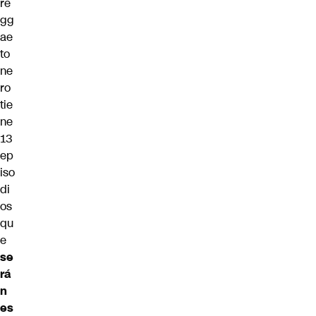
re
gg
ae
to
ne
ro
tie
ne
13
ep
iso
di
os
qu
e
se
rá
n
es