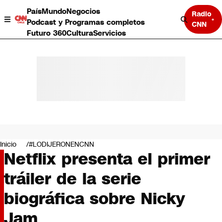
País
Mundo
Negocios
Radio
Podcast y Programas completos
CNN
Futuro 360
Cultura
Servicios
País
Mundo
Negocios
Inicio
#LODIJERONENCNN
Netflix presenta el primer
Deportes
Programas completos
tráiler de la serie
Cultura
Servicios
biográfica sobre Nicky
Bits
CNN Data
Jam
CNN tiempo