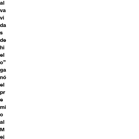
al
va
vi
da
s
de
hi
el
o”
ga
nó
el
pr
e
mi
o
al
M
ej