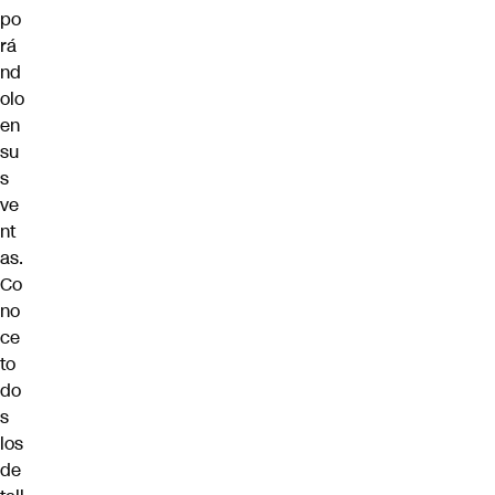
po
rá
nd
olo
en
su
s
ve
nt
as.
Co
no
ce
to
do
s
los
de