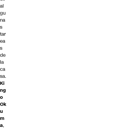
al
gu
na
s
tar
ea
s
de
la
ca
sa.
Ki
ng
o
Ok
u
m
a
,