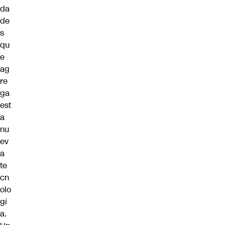
da
de
s
qu
e
ag
re
ga
est
a
nu
ev
a
te
cn
olo
gí
a.