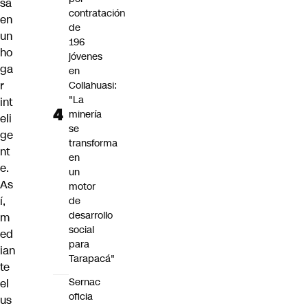
sa
contratación
en
de
un
196
ho
jóvenes
ga
en
r
Collahuasi:
"La
int
minería
eli
se
ge
transforma
nt
en
e.
un
As
motor
í,
de
desarrollo
m
social
ed
para
ian
Tarapacá"
te
Sernac
el
oficia
us