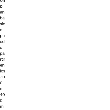
Un
pl
an
bá
sic
o
pu
ed
e
pa
rtir
en
los
30
0
o
40
0
mil