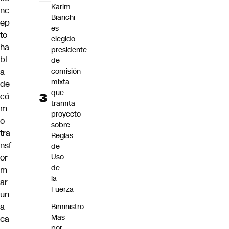
Karim
nc
Bianchi
ep
es
to
elegido
ha
presidente
bl
de
a
comisión
mixta
de
que
có
tramita
m
proyecto
o
sobre
tra
Reglas
nsf
de
or
Uso
de
m
la
ar
Fuerza
un
a
Biministro
Mas
ca
por