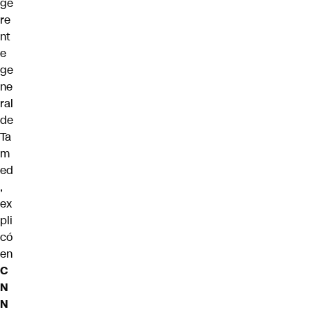
ge
re
nt
e
ge
ne
ral
de
Ta
m
ed
,
ex
pli
có
en
C
N
N