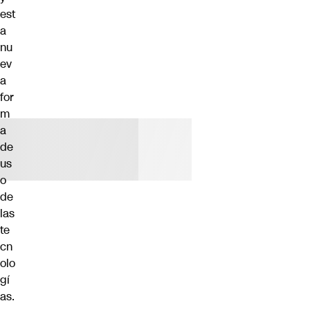
est
a
nu
ev
a
for
m
a
de
us
o
de
las
te
cn
olo
gí
as.