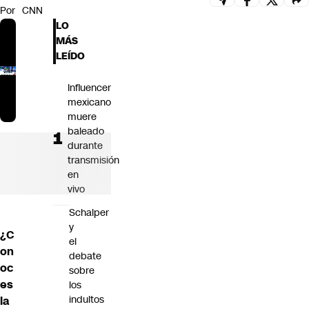
Por
CNN
Futuro 360
LO
Opinión
MÁS
LEÍDO
Influencer
mexicano
muere
baleado
durante
transmisión
en
vivo
Schalper
y
¿C
el
on
debate
oc
sobre
es
los
indultos
la