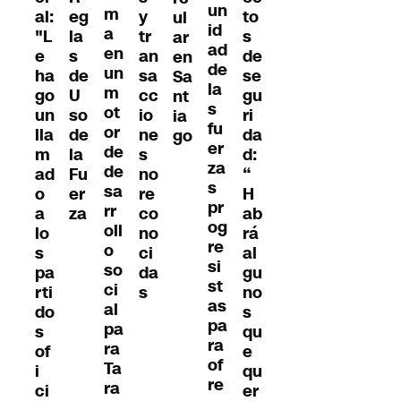
un
m
al:
eg
y
to
ul
id
a
"L
la
tr
s
ar
ad
en
e
s
an
de
en
de
un
ha
de
sa
se
Sa
la
m
go
U
cc
gu
nt
s
ot
un
so
io
ri
ia
fu
or
lla
de
ne
da
go
er
de
m
la
s
d:
za
de
ad
Fu
no
“
s
sa
o
er
re
H
pr
rr
a
za
co
ab
og
oll
lo
no
rá
re
o
s
ci
al
si
so
pa
da
gu
st
ci
rti
s
no
as
al
do
s
pa
pa
s
qu
ra
ra
of
e
of
Ta
i
qu
re
ra
ci
er