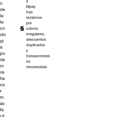
a
o
Bipay
de
tras
la
reclamos
te
por
cn
cobros
irregulares,
olo
descuentos
gí
duplicados
a
y
po
transacciones
de
no
m
reconocidas
os
ha
ce
r
m
ás
fá
cil