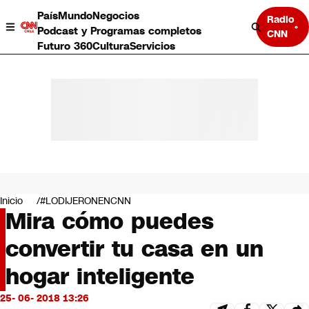
País
Mundo
Negocios
Radio
Podcast y Programas completos
CNN
Futuro 360
Cultura
Servicios
País
Mundo
Negocios
Inicio
#LODIJERONENCNN
Mira cómo puedes
Deportes
Programas completos
convertir tu casa en un
Cultura
Servicios
hogar inteligente
Bits
CNN Data
25- 06- 2018 13:26
CNN tiempo