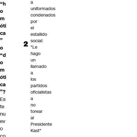
a
“h
uniformados
o
condenados
m
por
óti
el
ca
estallido
”
social:
"Le
o
hago
“d
un
o
llamado
m
a
óti
los
ca
partidos
”?
oficialistas
a
Es
no
te
torear
nu
al
ev
Presidente
o
Kast"
co