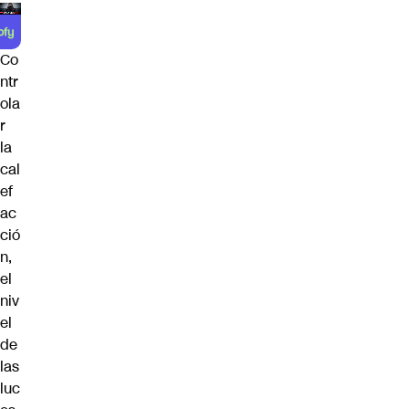
Co
ntr
ola
r
la
cal
ef
ac
ció
n,
el
niv
el
de
las
luc