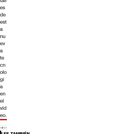
tall
es
de
est
a
nu
ev
a
te
cn
olo
gí
a
en
el
vid
eo.
LEE TAMBIÉN