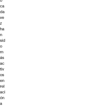
o
ca
da
ve
z
ha
n
sid
o
m
ás
ac
tiv
os
en
rel
aci
ón
a