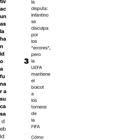
tiv
la
ac
disputa:
Infantino
un
se
as
disculpa
la
por
ha
los
n
"errores",
id
pero
o
la
UEFA
a
mantiene
fu
el
na
boicot
r a
a
su
los
ca
torneos
sa
de
la
d
FIFA
eb
id
Cómo