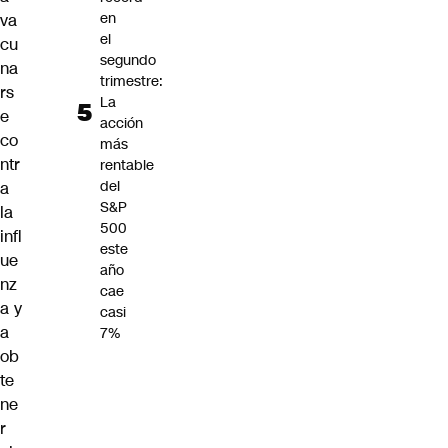
en
va
el
cu
segundo
na
trimestre:
rs
La
e
acción
co
más
ntr
rentable
del
a
S&P
la
500
infl
este
ue
año
nz
cae
a y
casi
a
7%
ob
te
ne
r