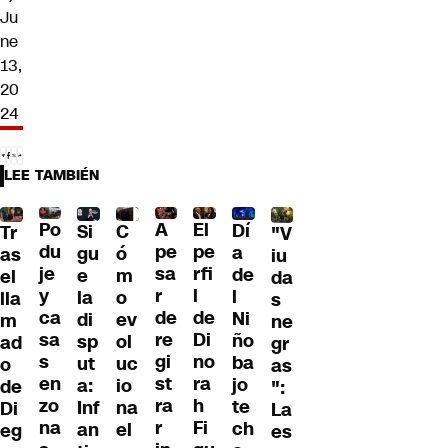
Ju
ne
13,
20
24
LEE TAMBIÉN
Po
A
El
Dí
C
Si
Tr
"V
du
pe
pe
a
ó
gu
as
iu
je
sa
rfi
de
m
e
el
da
y
r
l
l
o
la
lla
s
ca
de
de
Ni
ev
di
m
ne
sa
re
Di
ño
ol
sp
ad
gr
s
gi
no
ba
uc
ut
o
as
en
st
ra
jo
io
a:
de
":
zo
ra
h
te
na
Inf
Di
La
na
r
Fi
ch
el
an
eg
es