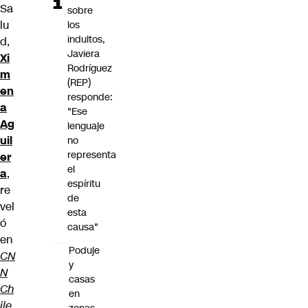
Sa
sobre
lu
los
indultos,
d,
Javiera
Xi
Rodríguez
m
(REP)
en
responde:
a
"Ese
Ag
lenguaje
uil
no
representa
er
el
a
,
espíritu
re
de
vel
esta
ó
causa"
en
Poduje
CN
y
N
casas
Ch
en
ile