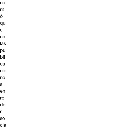
co
nt
ó
qu
e
en
las
pu
bli
ca
cio
ne
s
en
re
de
s
so
cia