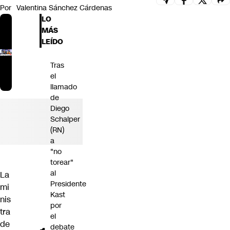
Por
Valentina Sánchez Cárdenas
Futuro 360
LO
Opinión
MÁS
LEÍDO
Tras
el
llamado
de
Diego
Schalper
(RN)
a
"no
torear"
al
La
Presidente
mi
Kast
nis
por
tra
el
de
debate