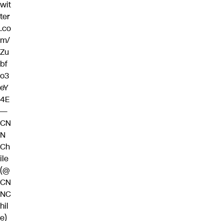
wit
ter
.co
m/
Zu
bf
o3
eY
4E
—
CN
N
Ch
ile
(@
CN
NC
hil
e)