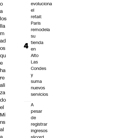
o
evoluciona
el
a
retail:
los
Paris
lla
remodela
m
su
ad
tienda
os
en
qu
Alto
Las
e
Condes
ha
y
re
suma
ali
nuevos
za
servicios
do
A
el
pesar
Mi
de
ns
registrar
al
ingresos
a
récord