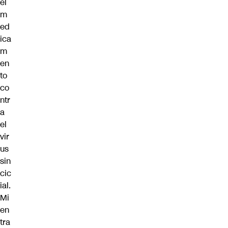
el
m
ed
ica
m
en
to
co
ntr
a
el
vir
us
sin
cic
ial.
Mi
en
tra