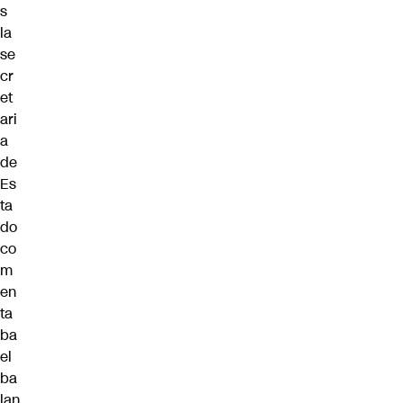
s
la
se
cr
et
ari
a
de
Es
ta
do
co
m
en
ta
ba
el
ba
lan