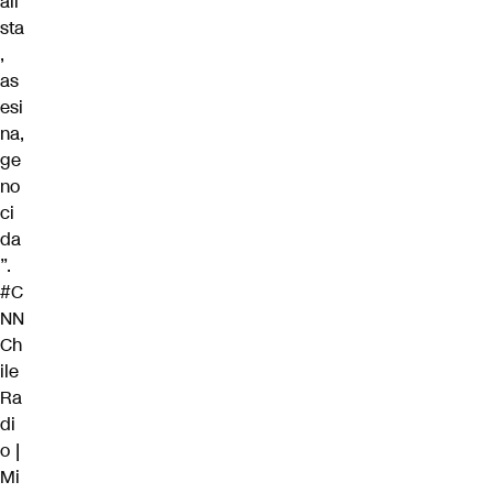
ali
sta
,
as
esi
na,
ge
no
ci
da
”.
#C
NN
Ch
ile
Ra
di
o
|
Mi