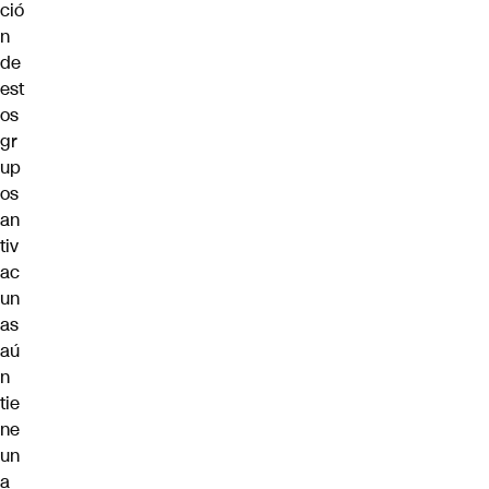
ció
n
de
est
os
gr
up
os
an
tiv
ac
un
as
aú
n
tie
ne
un
a