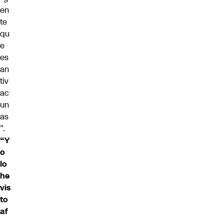
en
te
qu
e
es
an
tiv
ac
un
as
”.
“Y
o
lo
he
vis
to
af