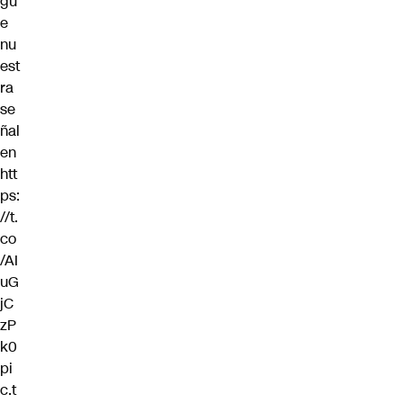
gu
e
nu
est
ra
se
ñal
en
htt
ps:
//t.
co
/AI
uG
jC
zP
k0
pi
c.t