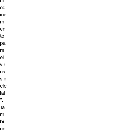
m
ed
ica
m
en
to
pa
ra
el
vir
us
sin
cic
ial
”.
Ta
m
bi
én