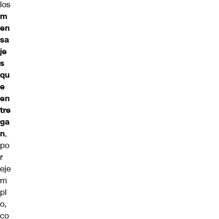
los
m
en
sa
je
s
qu
e
en
tre
ga
n
,
po
r
eje
m
pl
o,
co