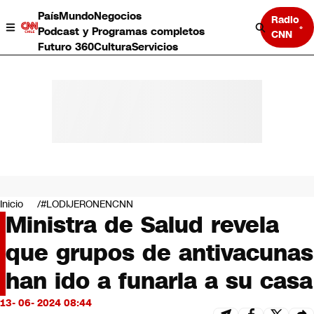
País
Mundo
Negocios
Radio
Podcast y Programas completos
CNN
Futuro 360
Cultura
Servicios
País
Mundo
Negocios
Inicio
#LODIJERONENCNN
Ministra de Salud revela
Deportes
Programas completos
que grupos de antivacunas
Cultura
Servicios
han ido a funarla a su casa
Bits
CNN Data
13- 06- 2024 08:44
CNN tiempo