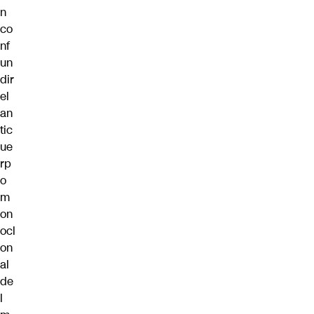
n
co
nf
un
dir
el
an
tic
ue
rp
o
m
on
ocl
on
al
de
l