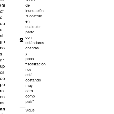
zonas
Ra
de
inundación:
di
"Construir
o
en
qu
cualquier
e
parte
al
con
gu
estándares
no
chantas
y
s
poca
gr
fiscalización
up
nos
os
está
de
costando
pe
muy
rs
caro
como
on
país"
as
an
Sigue