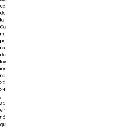
ce
de
la
Ca
m
pa
ña
de
Inv
ier
no
20
24
,
ad
vir
tió
qu