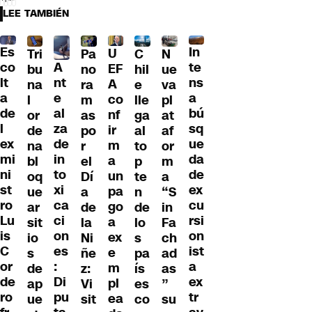
LEE TAMBIÉN
Es
In
U
Tri
Pa
C
N
A
co
te
EF
bu
no
hil
ue
nt
lt
ns
A
na
ra
e
va
e
a
a
co
l
m
lle
pl
al
de
bú
nf
or
as
ga
at
za
l
sq
ir
de
po
al
af
de
ex
ue
m
na
r
to
or
in
mi
da
a
bl
el
p
m
to
ni
de
un
oq
Dí
te
a
xi
st
ex
pa
ue
a
n
“S
ca
ro
cu
go
ar
de
de
in
ci
Lu
rsi
a
sit
la
lo
Fa
on
is
on
ex
io
Ni
s
ch
es
C
ist
e
s
ñe
pa
ad
:
or
a
m
de
z:
ís
as
Di
de
ex
pl
ap
Vi
es
”
pu
ro
tr
ea
ue
sit
co
su