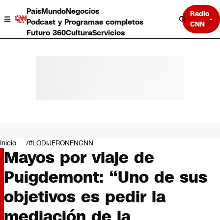
País
Mundo
Negocios
Radio
Podcast y Programas completos
CNN
Futuro 360
Cultura
Servicios
País
Mundo
Negocios
Inicio
#LODIJERONENCNN
Mayos por viaje de
Deportes
Programas completos
Puigdemont: “Uno de sus
Cultura
Servicios
objetivos es pedir la
Bits
CNN Data
mediación de la
CNN tiempo