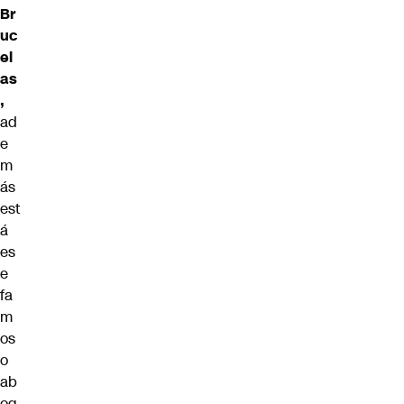
Br
uc
el
as
,
ad
e
m
ás
est
á
es
e
fa
m
os
o
ab
og