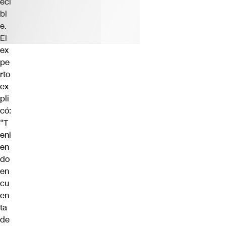
eci
bl
e.
El
ex
pe
rto
ex
pli
có:
“T
eni
en
do
en
cu
en
ta
de