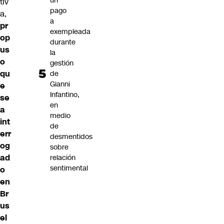
un
tiv
pago
a,
a
pr
exempleada
op
durante
us
la
o
gestión
qu
de
Gianni
e
Infantino,
se
en
a
medio
int
de
err
desmentidos
og
sobre
ad
relación
sentimental
o
en
Br
us
el