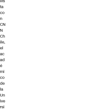
vis
ta
co
n
CN
N
Ch
ile,
el
ac
ad
é
mi
co
de
la
Un
ive
rsi