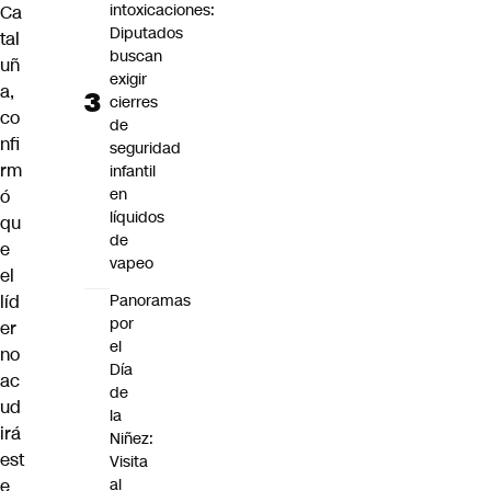
intoxicaciones:
Ca
Diputados
tal
buscan
uñ
exigir
a,
cierres
co
de
nfi
seguridad
rm
infantil
en
ó
líquidos
qu
de
e
vapeo
el
líd
Panoramas
por
er
el
no
Día
ac
de
ud
la
irá
Niñez:
est
Visita
e
al