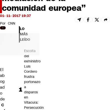
Futuro 360
comunidad europea”
Opinión
01- 11- 2017 19:37
Por
CNN
LO
MÁS
LEÍDO
Escolta
del
exministro
Luis
El
Cordero
ab
frustra
og
portonazo
ad
a
disparos
o
en
de
Vitacura:
C
Persecución