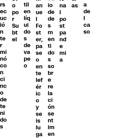
til
rs
a
io
o
an
na
as
en
ec
de
de
po
ue
l
líq
uc
l
de
r
l
po
ui
ió
ca
s
Su
Fo
st
do
n
so
m
bt
st
pa
s
te
en
el
er,
nd
de
r
ti
pa
e
va
mi
do
se
mi
pe
nó
s
o
a
o
co
so
en
n
br
te
ci
e
lef
nc
re
ér
o
la
ic
de
ci
o
te
ón
y
ni
se
se
do
nt
is
s
im
lu
en
ga