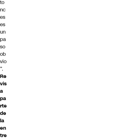
to
nc
es
es
un
pa
so
ob
vio
”.
Re
vis
a
pa
rte
de
la
en
tre