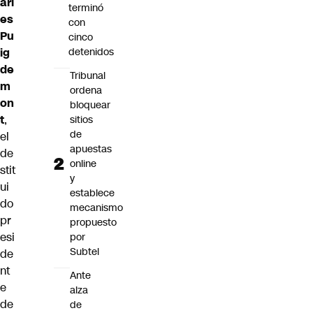
arl
terminó
es
con
Pu
cinco
ig
detenidos
de
Tribunal
m
ordena
on
bloquear
t
,
sitios
de
el
apuestas
de
online
stit
y
ui
establece
do
mecanismo
pr
propuesto
esi
por
Subtel
de
nt
Ante
e
alza
de
de