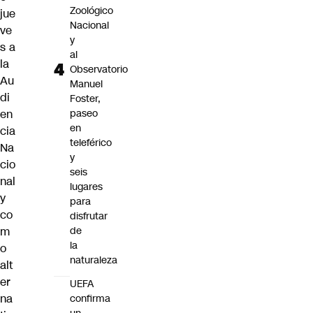
Zoológico
jue
Nacional
ve
y
s a
al
la
Observatorio
Au
Manuel
di
Foster,
en
paseo
en
cia
teleférico
Na
y
cio
seis
nal
lugares
y
para
co
disfrutar
m
de
la
o
naturaleza
alt
er
UEFA
na
confirma