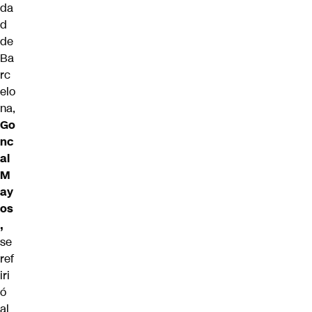
da
d
de
Ba
rc
elo
na,
Go
nc
al
M
ay
os
,
se
ref
iri
ó
al