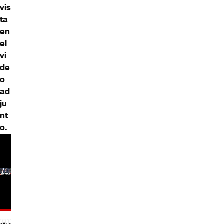
vis
ta
en
el
vi
de
o
ad
ju
nt
o.