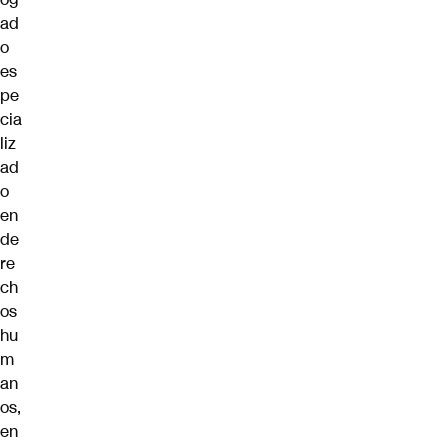
ad
o
es
pe
cia
liz
ad
o
en
de
re
ch
os
hu
m
an
os,
en