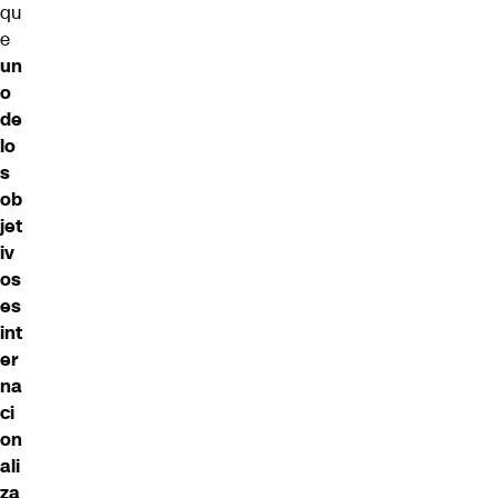
qu
e
un
o
de
lo
s
ob
jet
iv
os
es
int
er
na
ci
on
ali
za